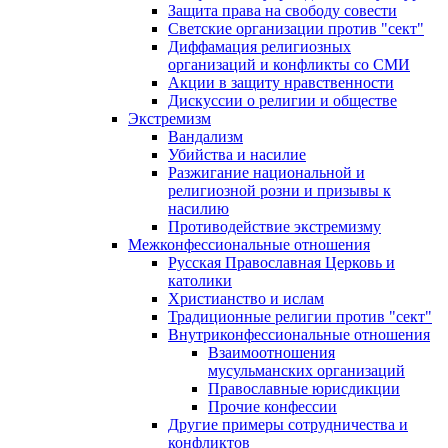
Защита права на свободу совести
Светские организации против "сект"
Диффамация религиозных
организаций и конфликты со СМИ
Акции в защиту нравственности
Дискуссии о религии и обществе
Экстремизм
Вандализм
Убийства и насилие
Разжигание национальной и
религиозной розни и призывы к
насилию
Противодействие экстремизму
Межконфессиональные отношения
Русская Православная Церковь и
католики
Христианство и ислам
Традиционные религии против "сект"
Внутриконфессиональные отношения
Взаимоотношения
мусульманских организаций
Православные юрисдикции
Прочие конфессии
Другие примеры сотрудничества и
конфликтов