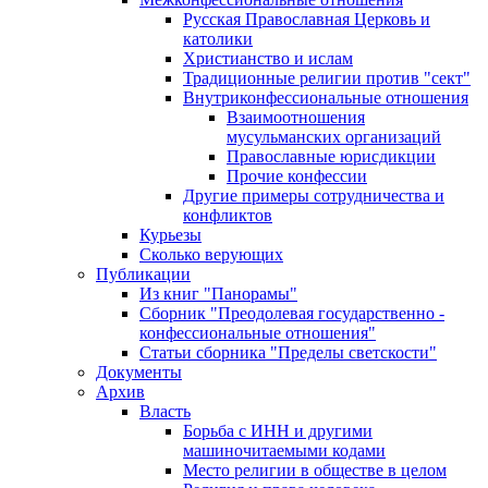
Русская Православная Церковь и
католики
Христианство и ислам
Традиционные религии против "сект"
Внутриконфессиональные отношения
Взаимоотношения
мусульманских организаций
Православные юрисдикции
Прочие конфессии
Другие примеры сотрудничества и
конфликтов
Курьезы
Сколько верующих
Публикации
Из книг "Панорамы"
Сборник "Преодолевая государственно -
конфессиональные отношения"
Статьи сборника "Пределы светскости"
Документы
Архив
Власть
Борьба с ИНН и другими
машиночитаемыми кодами
Место религии в обществе в целом