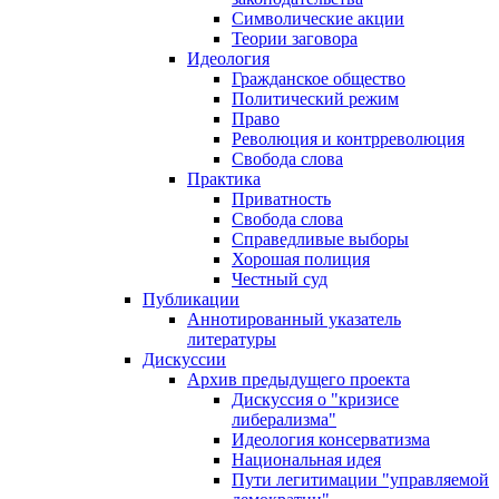
Символические акции
Теории заговора
Идеология
Гражданское общество
Политический режим
Право
Революция и контрреволюция
Свобода слова
Практика
Приватность
Свобода слова
Справедливые выборы
Хорошая полиция
Честный суд
Публикации
Аннотированный указатель
литературы
Дискуссии
Архив предыдущего проекта
Дискуссия о "кризисе
либерализма"
Идеология консерватизма
Национальная идея
Пути легитимации "управляемой