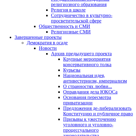
религиозного образования
Религия в школе
Сотрудничество в культурно-
просветительской сфере
Общественность и СМИ
Религиозные СМИ
Завершенные проекты
Демократия в осаде
Новости
Архив предыдущего проекта
Крупные мероприятия
консервативного толка
Курьезы
Национальная идея,
антивестернизм, империализм
О странностях любви...
Оправдания дела ЮКОСа
Основания пересмотра
приватизации
Предложения де-либерализовать
Конституцию и публичное право
Призывы к ужесточению
уголовного и уголовно-
процессуального
законодательства