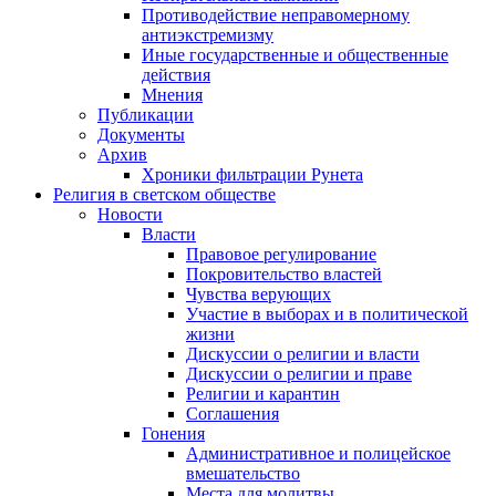
Противодействие неправомерному
антиэкстремизму
Иные государственные и общественные
действия
Мнения
Публикации
Документы
Архив
Хроники фильтрации Рунета
Религия в светском обществе
Новости
Власти
Правовое регулирование
Покровительство властей
Чувства верующих
Участие в выборах и в политической
жизни
Дискуссии о религии и власти
Дискуссии о религии и праве
Религии и карантин
Соглашения
Гонения
Административное и полицейское
вмешательство
Места для молитвы