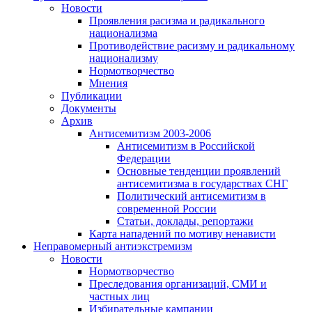
Новости
Проявления расизма и радикального
национализма
Противодействие расизму и радикальному
национализму
Нормотворчество
Мнения
Публикации
Документы
Архив
Антисемитизм 2003-2006
Антисемитизм в Российской
Федерации
Основные тенденции проявлений
антисемитизма в государствах СНГ
Политический антисемитизм в
современной России
Статьи, доклады, репортажи
Карта нападений по мотиву ненависти
Неправомерный антиэкстремизм
Новости
Нормотворчество
Преследования организаций, СМИ и
частных лиц
Избирательные кампании