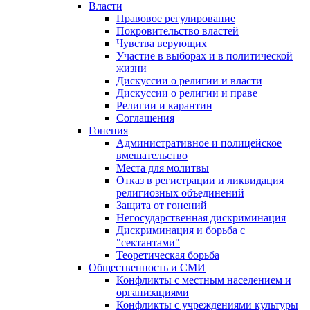
Власти
Правовое регулирование
Покровительство властей
Чувства верующих
Участие в выборах и в политической
жизни
Дискуссии о религии и власти
Дискуссии о религии и праве
Религии и карантин
Соглашения
Гонения
Административное и полицейское
вмешательство
Места для молитвы
Отказ в регистрации и ликвидация
религиозных объединений
Защита от гонений
Негосударственная дискриминация
Дискриминация и борьба с
"сектантами"
Теоретическая борьба
Общественность и СМИ
Конфликты с местным населением и
организациями
Конфликты с учреждениями культуры