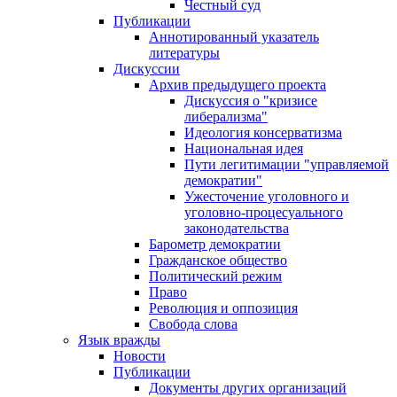
Честный суд
Публикации
Аннотированный указатель
литературы
Дискуссии
Архив предыдущего проекта
Дискуссия о "кризисе
либерализма"
Идеология консерватизма
Национальная идея
Пути легитимации "управляемой
демократии"
Ужесточение уголовного и
уголовно-процесуального
законодательства
Барометр демократии
Гражданское общество
Политический режим
Право
Революция и оппозиция
Свобода слова
Язык вражды
Новости
Публикации
Документы других организаций