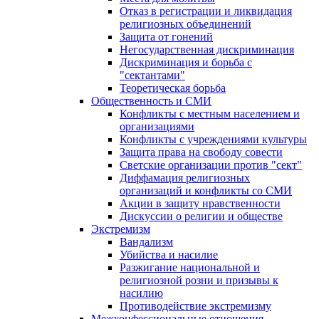
Отказ в регистрации и ликвидация
религиозных объединений
Защита от гонений
Негосударственная дискриминация
Дискриминация и борьба с
"сектантами"
Теоретическая борьба
Общественность и СМИ
Конфликты с местным населением и
организациями
Конфликты с учреждениями культуры
Защита права на свободу совести
Светские организации против "сект"
Диффамация религиозных
организаций и конфликты со СМИ
Акции в защиту нравственности
Дискуссии о религии и обществе
Экстремизм
Вандализм
Убийства и насилие
Разжигание национальной и
религиозной розни и призывы к
насилию
Противодействие экстремизму
Межконфессиональные отношения