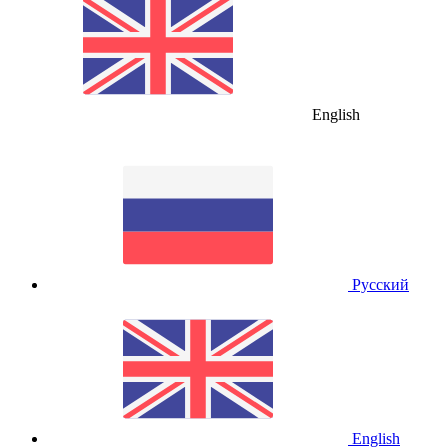
English
Русский
English