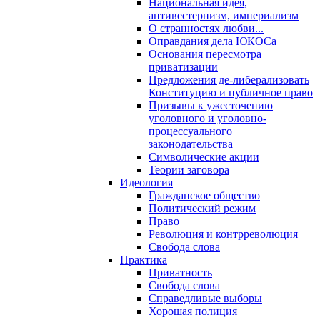
Национальная идея,
антивестернизм, империализм
О странностях любви...
Оправдания дела ЮКОСа
Основания пересмотра
приватизации
Предложения де-либерализовать
Конституцию и публичное право
Призывы к ужесточению
уголовного и уголовно-
процессуального
законодательства
Символические акции
Теории заговора
Идеология
Гражданское общество
Политический режим
Право
Революция и контрреволюция
Свобода слова
Практика
Приватность
Свобода слова
Справедливые выборы
Хорошая полиция