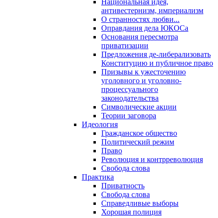
Национальная идея,
антивестернизм, империализм
О странностях любви...
Оправдания дела ЮКОСа
Основания пересмотра
приватизации
Предложения де-либерализовать
Конституцию и публичное право
Призывы к ужесточению
уголовного и уголовно-
процессуального
законодательства
Символические акции
Теории заговора
Идеология
Гражданское общество
Политический режим
Право
Революция и контрреволюция
Свобода слова
Практика
Приватность
Свобода слова
Справедливые выборы
Хорошая полиция