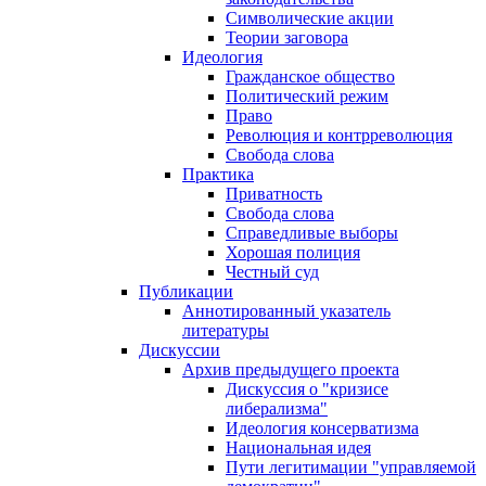
Символические акции
Теории заговора
Идеология
Гражданское общество
Политический режим
Право
Революция и контрреволюция
Свобода слова
Практика
Приватность
Свобода слова
Справедливые выборы
Хорошая полиция
Честный суд
Публикации
Аннотированный указатель
литературы
Дискуссии
Архив предыдущего проекта
Дискуссия о "кризисе
либерализма"
Идеология консерватизма
Национальная идея
Пути легитимации "управляемой