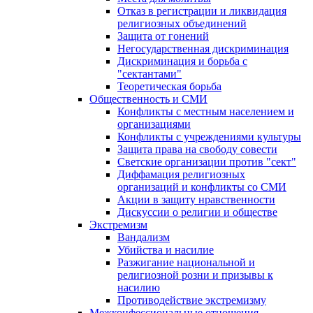
Отказ в регистрации и ликвидация
религиозных объединений
Защита от гонений
Негосударственная дискриминация
Дискриминация и борьба с
"сектантами"
Теоретическая борьба
Общественность и СМИ
Конфликты с местным населением и
организациями
Конфликты с учреждениями культуры
Защита права на свободу совести
Светские организации против "сект"
Диффамация религиозных
организаций и конфликты со СМИ
Акции в защиту нравственности
Дискуссии о религии и обществе
Экстремизм
Вандализм
Убийства и насилие
Разжигание национальной и
религиозной розни и призывы к
насилию
Противодействие экстремизму
Межконфессиональные отношения