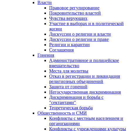
Власти
Правовое регулирование
Покровительство властей
Чувства верующих
Участие в выборах и в политической
жизни
Дискуссии о религии и власти
Дискуссии о религии и праве
Религии и карантин
Соглашения
Гонения
Административное и полицейское
вмешательство
Места для молитвы
Отказ в регистрации и ликвидация
религиозных объединений
Защита от гонений
Негосударственная дискриминация
Дискриминация и борьба с
"сектантами"
Теоретическая борьба
Общественность и СМИ
Конфликты с местным населением и
организациями
Конфликты с учреждениями культуры