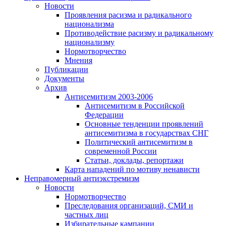
Новости
Проявления расизма и радикального
национализма
Противодействие расизму и радикальному
национализму
Нормотворчество
Мнения
Публикации
Документы
Архив
Антисемитизм 2003-2006
Антисемитизм в Российской
Федерации
Основные тенденции проявлений
антисемитизма в государствах СНГ
Политический антисемитизм в
современной России
Статьи, доклады, репортажи
Карта нападений по мотиву ненависти
Неправомерный антиэкстремизм
Новости
Нормотворчество
Преследования организаций, СМИ и
частных лиц
Избирательные кампании