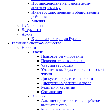
Противодействие неправомерному
антиэкстремизму
Иные государственные и общественные
действия
Мнения
Публикации
Документы
Архив
Хроники фильтрации Рунета
Религия в светском обществе
Новости
Власти
Правовое регулирование
Покровительство властей
Чувства верующих
Участие в выборах и в политической
жизни
Дискуссии о религии и власти
Дискуссии о религии и праве
Религии и карантин
Соглашения
Гонения
Административное и полицейское
вмешательство
Места для молитвы