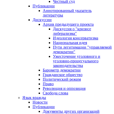
Честный суд
Публикации
Аннотированный указатель
литературы
Дискуссии
Архив предыдущего проекта
Дискуссия о "кризисе
либерализма"
Идеология консерватизма
Национальная идея
Пути легитимации "управляемой
демократии"
Ужесточение уголовного и
уголовно-процесуального
законодательства
Барометр демократии
Гражданское общество
Политический режим
Право
Революция и оппозиция
Свобода слова
Язык вражды
Новости
Публикации
Документы других организаций