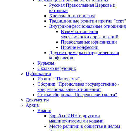
Русская Православная Церковь и
католики
Христианство и ислам
Традиционные религии против "сект"
Внутриконфессиональные отношения
Взаимоотношения
мусульманских организаций
Православные юрисдикции
Прочие конфессии
Другие примеры сотрудничества и
конфликтов
Курьезы
Сколько верующих
Публикации
Из книг "Панорамы"
Сборник "Преодолевая государственно -
конфессиональные отношения"
Статьи сборника "Пределы светскости"
Документы
Архив
Власть
Борьба с ИНН и другими
машиночитаемыми кодами
Место религии в обществе в целом