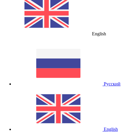
English
Русский
English