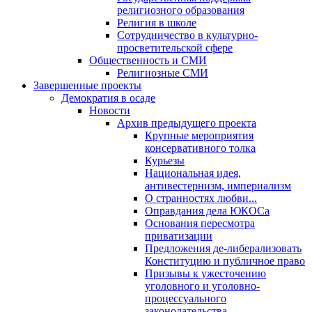
религиозного образования
Религия в школе
Сотрудничество в культурно-
просветительской сфере
Общественность и СМИ
Религиозные СМИ
Завершенные проекты
Демократия в осаде
Новости
Архив предыдущего проекта
Крупные мероприятия
консервативного толка
Курьезы
Национальная идея,
антивестернизм, империализм
О странностях любви...
Оправдания дела ЮКОСа
Основания пересмотра
приватизации
Предложения де-либерализовать
Конституцию и публичное право
Призывы к ужесточению
уголовного и уголовно-
процессуального
законодательства