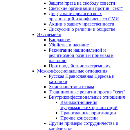
Защита права на свободу совести
Светские организации против "сект"
Диффамация религиозных
организаций и конфликты со СМИ
Акции в защиту нравственности
Дискуссии о религии и обществе
Экстремизм
Вандализм
Убийства и насилие
Разжигание национальной и
религиозной розни и призывы к
насилию
Противодействие экстремизму
Межконфессиональные отношения
Русская Православная Церковь и
католики
Христианство и ислам
Традиционные религии против "сект"
Внутриконфессиональные отношения
Взаимоотношения
мусульманских организаций
Православные юрисдикции
Прочие конфессии
Другие примеры сотрудничества и
конфликтов