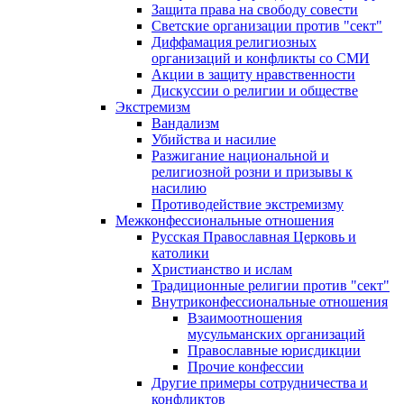
Защита права на свободу совести
Светские организации против "сект"
Диффамация религиозных
организаций и конфликты со СМИ
Акции в защиту нравственности
Дискуссии о религии и обществе
Экстремизм
Вандализм
Убийства и насилие
Разжигание национальной и
религиозной розни и призывы к
насилию
Противодействие экстремизму
Межконфессиональные отношения
Русская Православная Церковь и
католики
Христианство и ислам
Традиционные религии против "сект"
Внутриконфессиональные отношения
Взаимоотношения
мусульманских организаций
Православные юрисдикции
Прочие конфессии
Другие примеры сотрудничества и
конфликтов