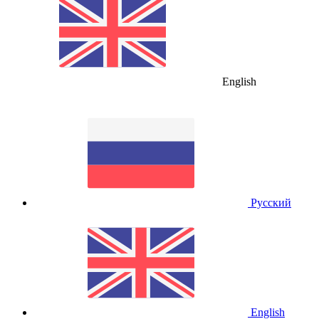
English
Русский
English