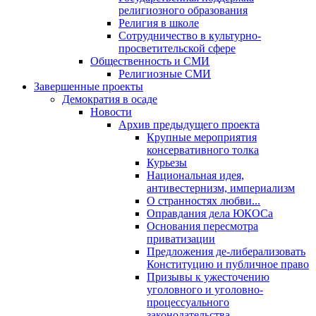
религиозного образования
Религия в школе
Сотрудничество в культурно-
просветительской сфере
Общественность и СМИ
Религиозные СМИ
Завершенные проекты
Демократия в осаде
Новости
Архив предыдущего проекта
Крупные мероприятия
консервативного толка
Курьезы
Национальная идея,
антивестернизм, империализм
О странностях любви...
Оправдания дела ЮКОСа
Основания пересмотра
приватизации
Предложения де-либерализовать
Конституцию и публичное право
Призывы к ужесточению
уголовного и уголовно-
процессуального
законодательства