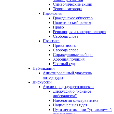
Символические акции
Теории заговора
Идеология
Гражданское общество
Политический режим
Право
Революция и контрреволюция
Свобода слова
Практика
Приватность
Свобода слова
Справедливые выборы
Хорошая полиция
Честный суд
Публикации
Аннотированный указатель
литературы
Дискуссии
Архив предыдущего проекта
Дискуссия о "кризисе
либерализма"
Идеология консерватизма
Национальная идея
Пути легитимации "управляемой