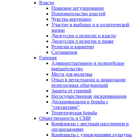
Власти
Правовое регулирование
Покровительство властей
Чувства верующих
Участие в выборах и в политической
жизни
Дискуссии о религии и власти
Дискуссии о религии и праве
Религии и карантин
Соглашения
Гонения
Административное и полицейское
вмешательство
Места для молитвы
Отказ в регистрации и ликвидация
религиозных объединений
Защита от гонений
Негосударственная дискриминация
Дискриминация и борьба с
"сектантами"
Теоретическая борьба
Общественность и СМИ
Конфликты с местным населением и
организациями
Конфликты с учреждениями культуры