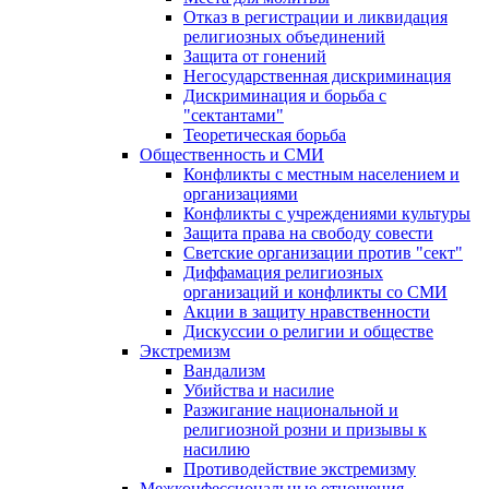
Отказ в регистрации и ликвидация
религиозных объединений
Защита от гонений
Негосударственная дискриминация
Дискриминация и борьба с
"сектантами"
Теоретическая борьба
Общественность и СМИ
Конфликты с местным населением и
организациями
Конфликты с учреждениями культуры
Защита права на свободу совести
Светские организации против "сект"
Диффамация религиозных
организаций и конфликты со СМИ
Акции в защиту нравственности
Дискуссии о религии и обществе
Экстремизм
Вандализм
Убийства и насилие
Разжигание национальной и
религиозной розни и призывы к
насилию
Противодействие экстремизму
Межконфессиональные отношения