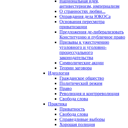
Национальная идея,
антивестернизм, империализм
О странностях любви...
Оправдания дела ЮКОСа
Основания пересмотра
приватизации
Предложения де-либерализовать
Конституцию и публичное право
Призывы к ужесточению
уголовного и уголовно-
процессуального
законодательства
Символические акции
Теории заговора
Идеология
Гражданское общество
Политический режим
Право
Революция и контрреволюция
Свобода слова
Практика
Приватность
Свобода слова
Справедливые выборы
Хорошая полиция