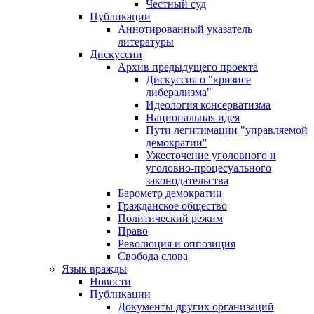
Честный суд
Публикации
Аннотированный указатель
литературы
Дискуссии
Архив предыдущего проекта
Дискуссия о "кризисе
либерализма"
Идеология консерватизма
Национальная идея
Пути легитимации "управляемой
демократии"
Ужесточение уголовного и
уголовно-процесуального
законодательства
Барометр демократии
Гражданское общество
Политический режим
Право
Революция и оппозиция
Свобода слова
Язык вражды
Новости
Публикации
Документы других организаций