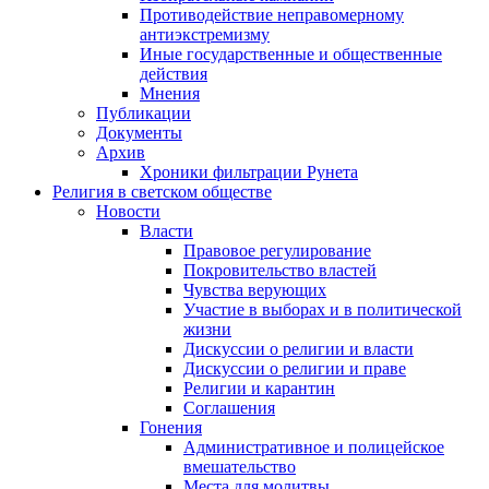
Противодействие неправомерному
антиэкстремизму
Иные государственные и общественные
действия
Мнения
Публикации
Документы
Архив
Хроники фильтрации Рунета
Религия в светском обществе
Новости
Власти
Правовое регулирование
Покровительство властей
Чувства верующих
Участие в выборах и в политической
жизни
Дискуссии о религии и власти
Дискуссии о религии и праве
Религии и карантин
Соглашения
Гонения
Административное и полицейское
вмешательство
Места для молитвы