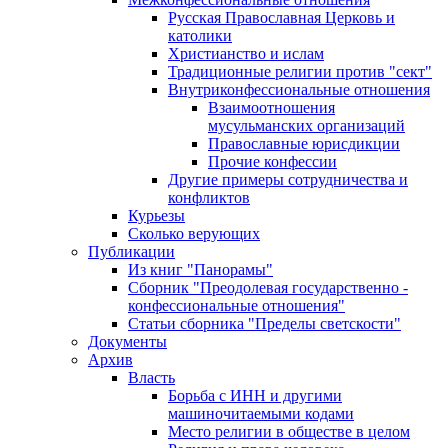
Русская Православная Церковь и
католики
Христианство и ислам
Традиционные религии против "сект"
Внутриконфессиональные отношения
Взаимоотношения
мусульманских организаций
Православные юрисдикции
Прочие конфессии
Другие примеры сотрудничества и
конфликтов
Курьезы
Сколько верующих
Публикации
Из книг "Панорамы"
Сборник "Преодолевая государственно -
конфессиональные отношения"
Статьи сборника "Пределы светскости"
Документы
Архив
Власть
Борьба с ИНН и другими
машиночитаемыми кодами
Место религии в обществе в целом