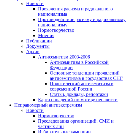
Новости
Проявления расизма и радикального
национализма
Противодействие расизму и радикальному
национализму
Нормотворчество
Мнения
Публикации
Документы
Архив
Антисемитизм 2003-2006
Антисемитизм в Российской
Федерации
Основные тенденции проявлений
антисемитизма в государствах СНГ
Политический антисемитизм в
современной России
Статьи, доклады, репортажи
Карта нападений по мотиву ненависти
Неправомерный антиэкстремизм
Новости
Нормотворчество
Преследования организаций, СМИ и
частных лиц
Избирательные кампании