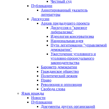
Честный суд
Публикации
Аннотированный указатель
литературы
Дискуссии
Архив предыдущего проекта
Дискуссия о "кризисе
либерализма"
Идеология консерватизма
Национальная идея
Пути легитимации "управляемой
демократии"
Ужесточение уголовного и
уголовно-процесуального
законодательства
Барометр демократии
Гражданское общество
Политический режим
Право
Революция и оппозиция
Свобода слова
Язык вражды
Новости
Публикации
Документы других организаций