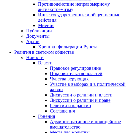
Противодействие неправомерному
антиэкстремизму
Иные государственные и общественные
действия
Мнения
Публикации
Документы
Архив
Хроники фильтрации Рунета
Религия в светском обществе
Новости
Власти
Правовое регулирование
Покровительство властей
Чувства верующих
Участие в выборах и в политической
жизни
Дискуссии о религии и власти
Дискуссии о религии и праве
Религии и карантин
Соглашения
Гонения
Административное и полицейское
вмешательство
Места для молитвы