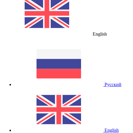
English
Русский
English