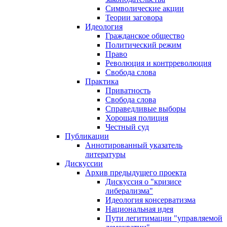
Символические акции
Теории заговора
Идеология
Гражданское общество
Политический режим
Право
Революция и контрреволюция
Свобода слова
Практика
Приватность
Свобода слова
Справедливые выборы
Хорошая полиция
Честный суд
Публикации
Аннотированный указатель
литературы
Дискуссии
Архив предыдущего проекта
Дискуссия о "кризисе
либерализма"
Идеология консерватизма
Национальная идея
Пути легитимации "управляемой