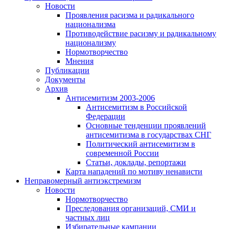
Новости
Проявления расизма и радикального
национализма
Противодействие расизму и радикальному
национализму
Нормотворчество
Мнения
Публикации
Документы
Архив
Антисемитизм 2003-2006
Антисемитизм в Российской
Федерации
Основные тенденции проявлений
антисемитизма в государствах СНГ
Политический антисемитизм в
современной России
Статьи, доклады, репортажи
Карта нападений по мотиву ненависти
Неправомерный антиэкстремизм
Новости
Нормотворчество
Преследования организаций, СМИ и
частных лиц
Избирательные кампании