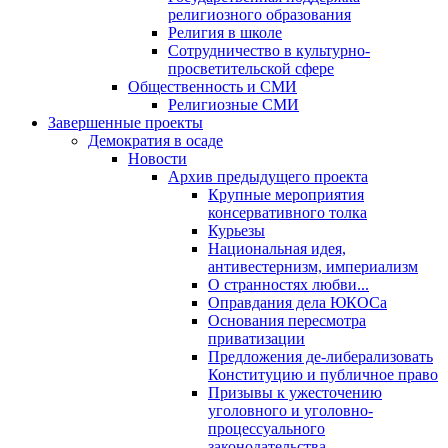
религиозного образования
Религия в школе
Сотрудничество в культурно-
просветительской сфере
Общественность и СМИ
Религиозные СМИ
Завершенные проекты
Демократия в осаде
Новости
Архив предыдущего проекта
Крупные мероприятия
консервативного толка
Курьезы
Национальная идея,
антивестернизм, империализм
О странностях любви...
Оправдания дела ЮКОСа
Основания пересмотра
приватизации
Предложения де-либерализовать
Конституцию и публичное право
Призывы к ужесточению
уголовного и уголовно-
процессуального
законодательства