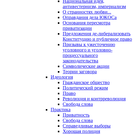
Национальная идея,
антивестернизм, империализм
О странностях любви...
Оправдания дела ЮКОСа
Основания пересмотра
приватизации
Предложения де-либерализовать
Конституцию и публичное право
Призывы к ужесточению
уголовного и уголовно-
процессуального
законодательства
Символические акции
Теории заговора
Идеология
Гражданское общество
Политический режим
Право
Революция и контрреволюция
Свобода слова
Практика
Приватность
Свобода слова
Справедливые выборы
Хорошая полиция