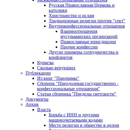
Русская Православная Церковь и
католики
Христианство и ислам
Традиционные религии против "сект"
Внутриконфессиональные отношения
Взаимоотношения
мусульманских организаций
Православные юрисдикции
Прочие конфессии
Другие примеры сотрудничества и
конфликтов
Курьезы
Сколько верующих
Публикации
Из книг "Панорамы"
Сборник "Преодолевая государственно -
конфессиональные отношения"
Статьи сборника "Пределы светскости"
Документы
Архив
Власть
Борьба с ИНН и другими
машиночитаемыми кодами
Место религии в обществе в целом