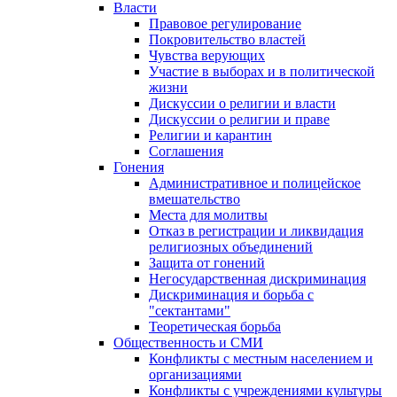
Власти
Правовое регулирование
Покровительство властей
Чувства верующих
Участие в выборах и в политической
жизни
Дискуссии о религии и власти
Дискуссии о религии и праве
Религии и карантин
Соглашения
Гонения
Административное и полицейское
вмешательство
Места для молитвы
Отказ в регистрации и ликвидация
религиозных объединений
Защита от гонений
Негосударственная дискриминация
Дискриминация и борьба с
"сектантами"
Теоретическая борьба
Общественность и СМИ
Конфликты с местным населением и
организациями
Конфликты с учреждениями культуры