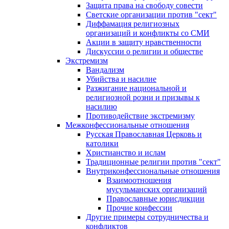
Защита права на свободу совести
Светские организации против "сект"
Диффамация религиозных
организаций и конфликты со СМИ
Акции в защиту нравственности
Дискуссии о религии и обществе
Экстремизм
Вандализм
Убийства и насилие
Разжигание национальной и
религиозной розни и призывы к
насилию
Противодействие экстремизму
Межконфессиональные отношения
Русская Православная Церковь и
католики
Христианство и ислам
Традиционные религии против "сект"
Внутриконфессиональные отношения
Взаимоотношения
мусульманских организаций
Православные юрисдикции
Прочие конфессии
Другие примеры сотрудничества и
конфликтов