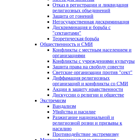
Отказ в регистрации и ликвидация
религиозных объединений
Защита от гонений
Негосударственная дискриминация
Дискриминация и борьба с
"сектантами"
Теоретическая борьба
Общественность и СМИ
Конфликты с местным населением и
организациями
Конфликты с учреждениями культуры
Защита права на свободу совести
Светские организации против "сект"
Диффамация религиозных
организаций и конфликты со СМИ
Акции в защиту нравственности
Дискуссии о религии и обществе
Экстремизм
Вандализм
Убийства и насилие
Разжигание национальной и
религиозной розни и призывы к
насилию
Противодействие экстремизму
Межконфессиональные отношения