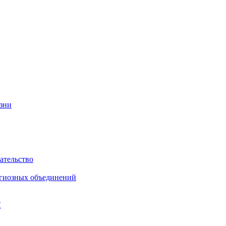
изни
ательство
игиозных объединений
"