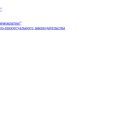
а"
демократии"
но-процесуального законодательства