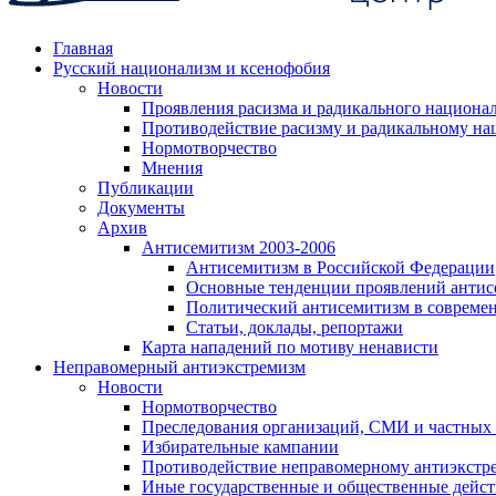
Главная
Русский национализм и ксенофобия
Новости
Проявления расизма и радикального национа
Противодействие расизму и радикальному на
Нормотворчество
Мнения
Публикации
Документы
Архив
Антисемитизм 2003-2006
Антисемитизм в Российской Федерации
Основные тенденции проявлений антис
Политический антисемитизм в совреме
Статьи, доклады, репортажи
Карта нападений по мотиву ненависти
Неправомерный антиэкстремизм
Новости
Нормотворчество
Преследования организаций, СМИ и частных
Избирательные кампании
Противодействие неправомерному антиэкстр
Иные государственные и общественные дейст