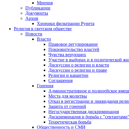
Мнения
Публикации
Документы
Архив
Хроники фильтрации Рунета
Религия в светском обществе
Новости
Власти
Правовое регулирование
Покровительство властей
Чувства верующих
Участие в выборах и в политической ж
Дискуссии о религии и власти
Дискуссии о религии и праве
Религии и карантин
Соглашения
Гонения
Административное и полицейское вмеш
Места для молитвы
Отказ в регистрации и ликвидация рел
Защита от гонений
Негосударственная дискриминация
Дискриминация и борьба с "сектантами
Теоретическая борьба
Общественность и СМИ