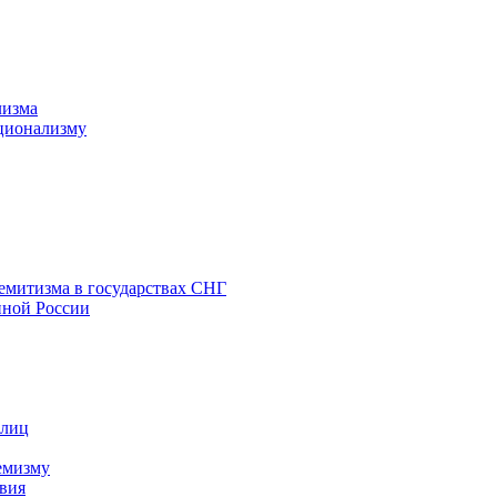
лизма
ционализму
емитизма в государствах СНГ
нной России
 лиц
емизму
вия