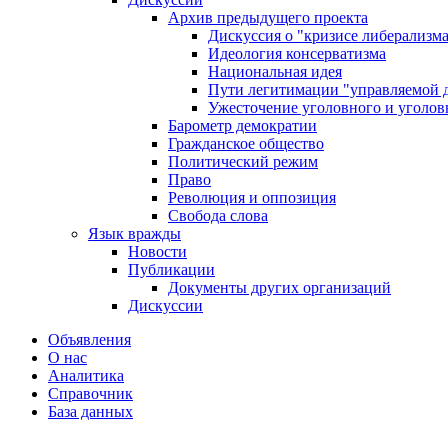
Архив предыдущего проекта
Дискуссия о "кризисе либерализм
Идеология консерватизма
Национальная идея
Пути легитимации "управляемой 
Ужесточение уголовного и уголов
Барометр демократии
Гражданское общество
Политический режим
Право
Революция и оппозиция
Свобода слова
Язык вражды
Новости
Публикации
Документы других организаций
Дискуссии
Объявления
О нас
Аналитика
Справочник
База данных