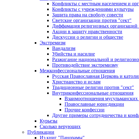
Конфликты с местным населением и ор
Конфликты с учреждениями культуры
Защита права на свободу совести
Светские организации против "сект"
Диффамация религиозных организаций
Акции в защиту нравственности
Дискуссии о религии и обществе
Экстремизм
Вандализм
Убийства и насилие
Разжигание национальной и религиозно
Противодействие экстремизму
Межконфессиональные отношения
Русская Православная Церковь и католи
Христианство и ислам
Традиционные религии против "сект"
Внутриконфессиональные отношения
Взаимоотношения мусульманских 
Православные юрисдикции
Прочие конфессии
Другие примеры сотрудничества и конф
Курьезы
Сколько верующих
Публикации
Из книг "Панорамы"