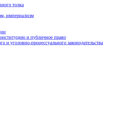
вного толка
зм, империализм
ции
Конституцию и публичное право
о и уголовно-процессуального законодательства