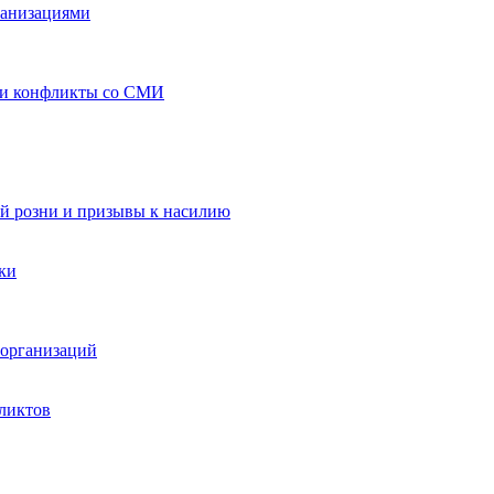
ганизациями
 и конфликты со СМИ
й розни и призывы к насилию
ки
организаций
ликтов