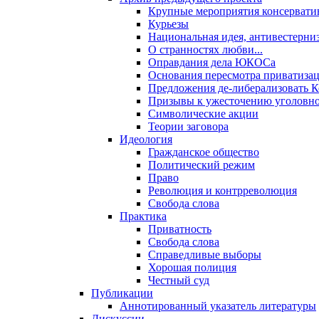
Крупные мероприятия консервати
Курьезы
Национальная идея, антивестерни
О странностях любви...
Оправдания дела ЮКОСа
Основания пересмотра приватиза
Предложения де-либерализовать 
Призывы к ужесточению уголовног
Символические акции
Теории заговора
Идеология
Гражданское общество
Политический режим
Право
Революция и контрреволюция
Свобода слова
Практика
Приватность
Свобода слова
Справедливые выборы
Хорошая полиция
Честный суд
Публикации
Аннотированный указатель литературы
Дискуссии