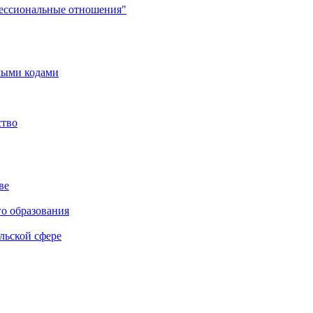
фессиональные отношения"
мыми кодами
ство
ве
го образования
льской сфере