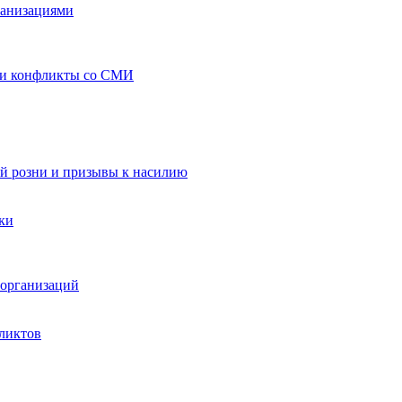
ганизациями
 и конфликты со СМИ
й розни и призывы к насилию
ки
организаций
ликтов