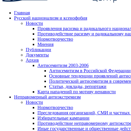
Главная
Русский национализм и ксенофобия
Новости
Проявления расизма и радикального национа
Противодействие расизму и радикальному на
Нормотворчество
Мнения
Публикации
Документы
Архив
Антисемитизм 2003-2006
Антисемитизм в Российской Федерации
Основные тенденции проявлений антис
Политический антисемитизм в совреме
Статьи, доклады, репортажи
Карта нападений по мотиву ненависти
Неправомерный антиэкстремизм
Новости
Нормотворчество
Преследования организаций, СМИ и частных
Избирательные кампании
Противодействие неправомерному антиэкстр
Иные государственные и общественные дейст