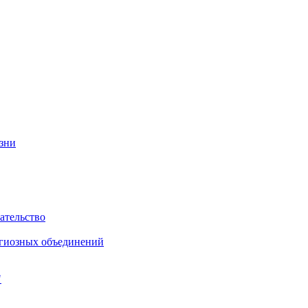
изни
ательство
игиозных объединений
"