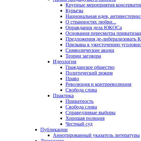
Крупные мероприятия консервати
Курьезы
Национальная идея, антивестерни
О странностях любви...
Оправдания дела ЮКОСа
Основания пересмотра приватиза
Предложения де-либерализовать 
Призывы к ужесточению уголовног
Символические акции
Теории заговора
Идеология
Гражданское общество
Политический режим
Право
Революция и контрреволюция
Свобода слова
Практика
Приватность
Свобода слова
Справедливые выборы
Хорошая полиция
Честный суд
Публикации
Аннотированный указатель литературы
Дискуссии