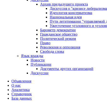
Архив предыдущего проекта
Дискуссия о "кризисе либерализм
Идеология консерватизма
Национальная идея
Пути легитимации "управляемой 
Ужесточение уголовного и уголов
Барометр демократии
Гражданское общество
Политический режим
Право
Революция и оппозиция
Свобода слова
Язык вражды
Новости
Публикации
Документы других организаций
Дискуссии
Объявления
О нас
Аналитика
Справочник
База данных