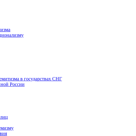
лизма
ционализму
емитизма в государствах СНГ
нной России
 лиц
емизму
вия