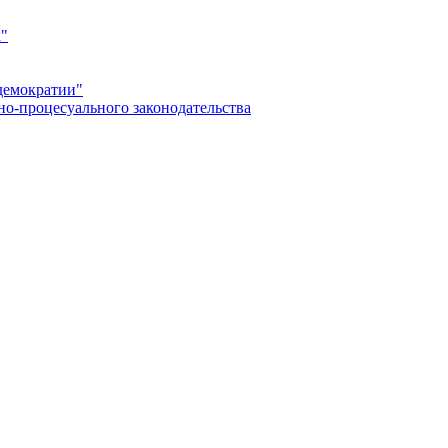
а"
демократии"
но-процесуального законодательства