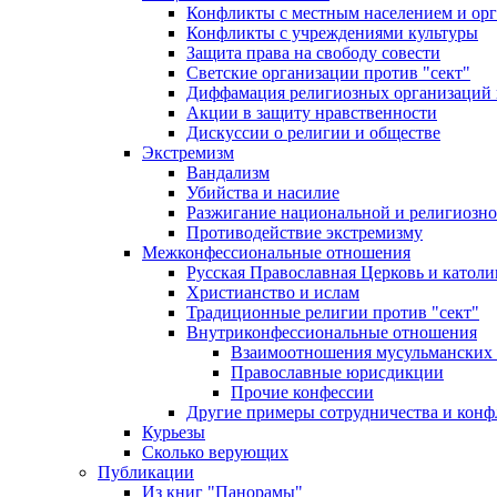
Конфликты с местным населением и ор
Конфликты с учреждениями культуры
Защита права на свободу совести
Светские организации против "сект"
Диффамация религиозных организаций
Акции в защиту нравственности
Дискуссии о религии и обществе
Экстремизм
Вандализм
Убийства и насилие
Разжигание национальной и религиозно
Противодействие экстремизму
Межконфессиональные отношения
Русская Православная Церковь и католи
Христианство и ислам
Традиционные религии против "сект"
Внутриконфессиональные отношения
Взаимоотношения мусульманских 
Православные юрисдикции
Прочие конфессии
Другие примеры сотрудничества и конф
Курьезы
Сколько верующих
Публикации
Из книг "Панорамы"