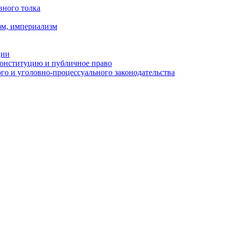
вного толка
зм, империализм
ции
Конституцию и публичное право
о и уголовно-процессуального законодательства