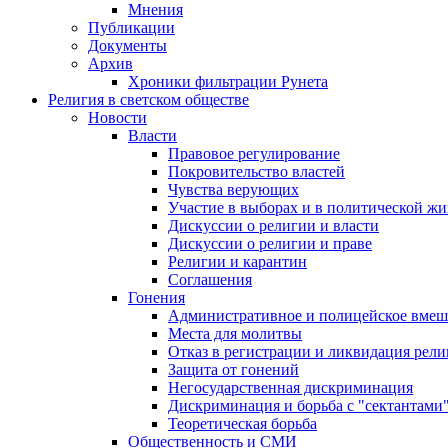
Мнения
Публикации
Документы
Архив
Хроники фильтрации Рунета
Религия в светском обществе
Новости
Власти
Правовое регулирование
Покровительство властей
Чувства верующих
Участие в выборах и в политической ж
Дискуссии о религии и власти
Дискуссии о религии и праве
Религии и карантин
Соглашения
Гонения
Административное и полицейское вмеш
Места для молитвы
Отказ в регистрации и ликвидация рел
Защита от гонений
Негосударственная дискриминация
Дискриминация и борьба с "сектантами
Теоретическая борьба
Общественность и СМИ