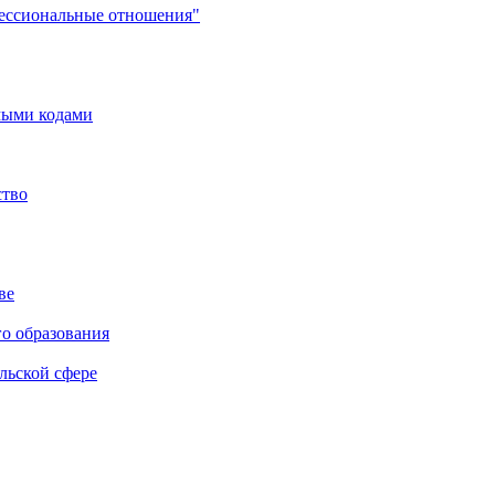
фессиональные отношения"
мыми кодами
ство
ве
го образования
льской сфере