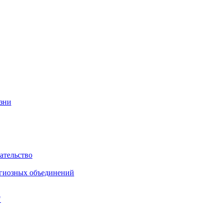
изни
ательство
игиозных объединений
"