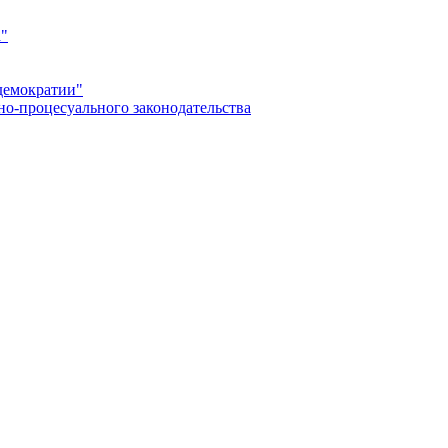
а"
демократии"
но-процесуального законодательства