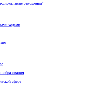
фессиональные отношения"
мыми кодами
ство
ве
го образования
льской сфере