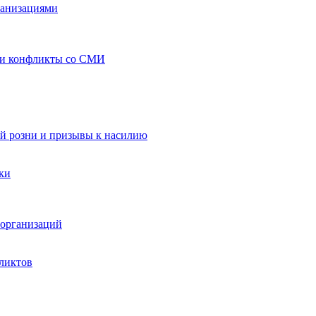
ганизациями
 и конфликты со СМИ
й розни и призывы к насилию
ки
организаций
ликтов