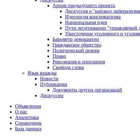
Архив предыдущего проекта
Дискуссия о "кризисе либерализм
Идеология консерватизма
Национальная идея
Пути легитимации "управляемой 
Ужесточение уголовного и уголов
Барометр демократии
Гражданское общество
Политический режим
Право
Революция и оппозиция
Свобода слова
Язык вражды
Новости
Публикации
Документы других организаций
Дискуссии
Объявления
О нас
Аналитика
Справочник
База данных