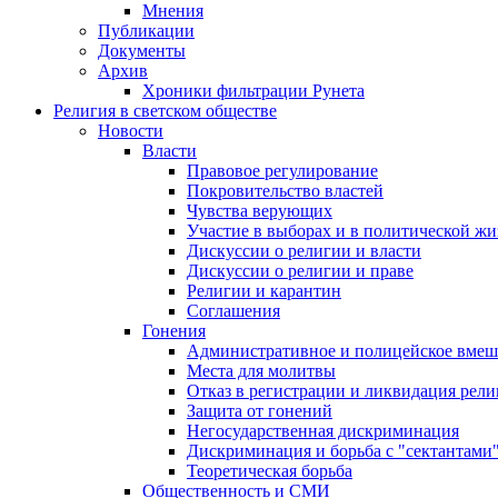
Мнения
Публикации
Документы
Архив
Хроники фильтрации Рунета
Религия в светском обществе
Новости
Власти
Правовое регулирование
Покровительство властей
Чувства верующих
Участие в выборах и в политической ж
Дискуссии о религии и власти
Дискуссии о религии и праве
Религии и карантин
Соглашения
Гонения
Административное и полицейское вмеш
Места для молитвы
Отказ в регистрации и ликвидация рел
Защита от гонений
Негосударственная дискриминация
Дискриминация и борьба с "сектантами
Теоретическая борьба
Общественность и СМИ