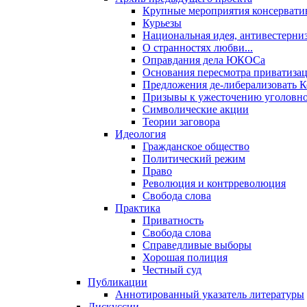
Крупные мероприятия консервати
Курьезы
Национальная идея, антивестерни
О странностях любви...
Оправдания дела ЮКОСа
Основания пересмотра приватиза
Предложения де-либерализовать 
Призывы к ужесточению уголовног
Символические акции
Теории заговора
Идеология
Гражданское общество
Политический режим
Право
Революция и контрреволюция
Свобода слова
Практика
Приватность
Свобода слова
Справедливые выборы
Хорошая полиция
Честный суд
Публикации
Аннотированный указатель литературы
Дискуссии