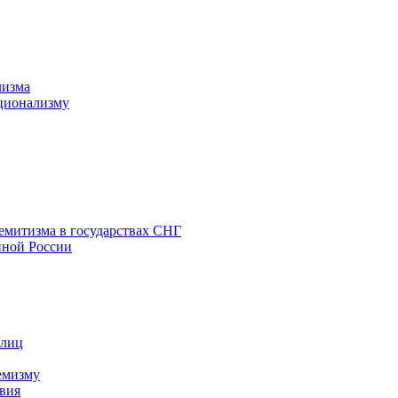
лизма
ционализму
емитизма в государствах СНГ
нной России
 лиц
емизму
вия