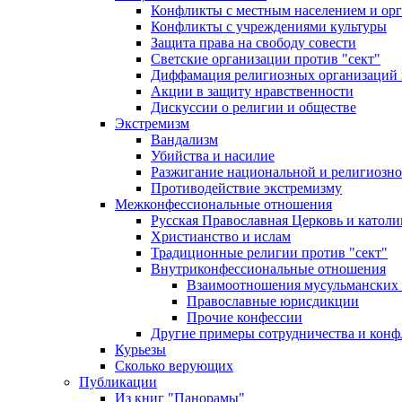
Конфликты с местным населением и ор
Конфликты с учреждениями культуры
Защита права на свободу совести
Светские организации против "сект"
Диффамация религиозных организаций
Акции в защиту нравственности
Дискуссии о религии и обществе
Экстремизм
Вандализм
Убийства и насилие
Разжигание национальной и религиозно
Противодействие экстремизму
Межконфессиональные отношения
Русская Православная Церковь и католи
Христианство и ислам
Традиционные религии против "сект"
Внутриконфессиональные отношения
Взаимоотношения мусульманских 
Православные юрисдикции
Прочие конфессии
Другие примеры сотрудничества и конф
Курьезы
Сколько верующих
Публикации
Из книг "Панорамы"