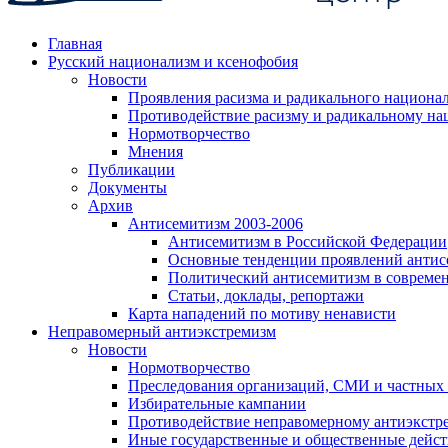
Главная
Русский национализм и ксенофобия
Новости
Проявления расизма и радикального национа
Противодействие расизму и радикальному на
Нормотворчество
Мнения
Публикации
Документы
Архив
Антисемитизм 2003-2006
Антисемитизм в Российской Федерации
Основные тенденции проявлений антис
Политический антисемитизм в совреме
Статьи, доклады, репортажи
Карта нападений по мотиву ненависти
Неправомерный антиэкстремизм
Новости
Нормотворчество
Преследования организаций, СМИ и частных
Избирательные кампании
Противодействие неправомерному антиэкстр
Иные государственные и общественные дейст