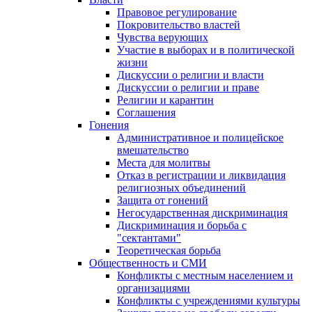
Правовое регулирование
Покровительство властей
Чувства верующих
Участие в выборах и в политической
жизни
Дискуссии о религии и власти
Дискуссии о религии и праве
Религии и карантин
Соглашения
Гонения
Административное и полицейское
вмешательство
Места для молитвы
Отказ в регистрации и ликвидация
религиозных объединений
Защита от гонений
Негосударственная дискриминация
Дискриминация и борьба с
"сектантами"
Теоретическая борьба
Общественность и СМИ
Конфликты с местным населением и
организациями
Конфликты с учреждениями культуры