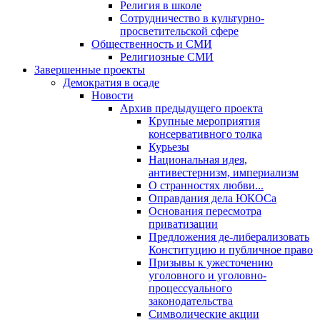
Религия в школе
Сотрудничество в культурно-
просветительской сфере
Общественность и СМИ
Религиозные СМИ
Завершенные проекты
Демократия в осаде
Новости
Архив предыдущего проекта
Крупные мероприятия
консервативного толка
Курьезы
Национальная идея,
антивестернизм, империализм
О странностях любви...
Оправдания дела ЮКОСа
Основания пересмотра
приватизации
Предложения де-либерализовать
Конституцию и публичное право
Призывы к ужесточению
уголовного и уголовно-
процессуального
законодательства
Символические акции