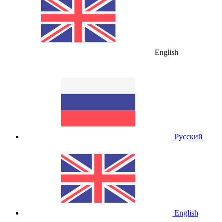
English
Русский
English