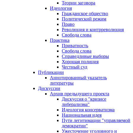
Теории заговора
Идеология
Гражданское общество
Политический режим
Право
Революция и контрреволюция
Свобода слова
Практика
Приватность
Свобода слова
Справедливые выборы
Хорошая полиция
Честный суд
Публикации
Аннотированный указатель
литературы
Дискуссии
Архив предыдущего проекта
Дискуссия о "кризисе
либерализма"
Идеология консерватизма
Национальная идея
Пути легитимации "управляемой
демократии"
Ужесточение уголовного и