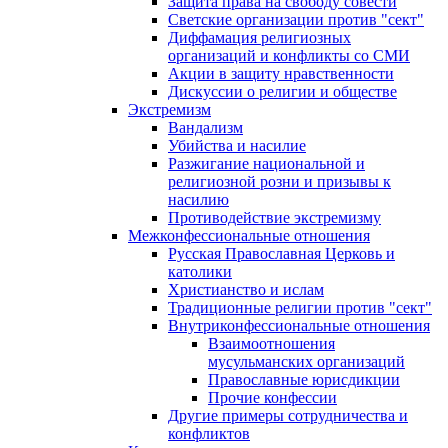
Защита права на свободу совести
Светские организации против "сект"
Диффамация религиозных
организаций и конфликты со СМИ
Акции в защиту нравственности
Дискуссии о религии и обществе
Экстремизм
Вандализм
Убийства и насилие
Разжигание национальной и
религиозной розни и призывы к
насилию
Противодействие экстремизму
Межконфессиональные отношения
Русская Православная Церковь и
католики
Христианство и ислам
Традиционные религии против "сект"
Внутриконфессиональные отношения
Взаимоотношения
мусульманских организаций
Православные юрисдикции
Прочие конфессии
Другие примеры сотрудничества и
конфликтов