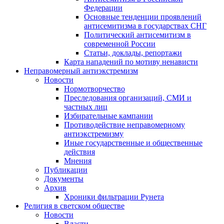
Федерации
Основные тенденции проявлений
антисемитизма в государствах СНГ
Политический антисемитизм в
современной России
Статьи, доклады, репортажи
Карта нападений по мотиву ненависти
Неправомерный антиэкстремизм
Новости
Нормотворчество
Преследования организаций, СМИ и
частных лиц
Избирательные кампании
Противодействие неправомерному
антиэкстремизму
Иные государственные и общественные
действия
Мнения
Публикации
Документы
Архив
Хроники фильтрации Рунета
Религия в светском обществе
Новости
Власти