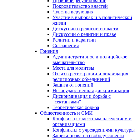
Правовое регулирование
Покровительство властей
Чувства верующих
Участие в выборах и в политической
жизни
Дискуссии о религии и власти
Дискуссии о религии и праве
Религии и карантин
Соглашения
Гонения
Административное и полицейское
вмешательство
Места для молитвы
Отказ в регистрации и ликвидация
религиозных объединений
Защита от гонений
Негосударственная дискриминация
Дискриминация и борьба с
"сектантами"
Теоретическая борьба
Общественность и СМИ
Конфликты с местным населением и
организациями
Конфликты с учреждениями культуры
Защита права на свободу совести