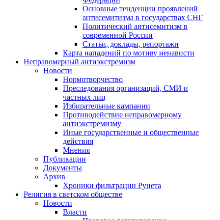
Основные тенденции проявлений
антисемитизма в государствах СНГ
Политический антисемитизм в
современной России
Статьи, доклады, репортажи
Карта нападений по мотиву ненависти
Неправомерный антиэкстремизм
Новости
Нормотворчество
Преследования организаций, СМИ и
частных лиц
Избирательные кампании
Противодействие неправомерному
антиэкстремизму
Иные государственные и общественные
действия
Мнения
Публикации
Документы
Архив
Хроники фильтрации Рунета
Религия в светском обществе
Новости
Власти