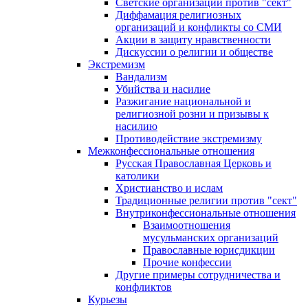
Светские организации против "сект"
Диффамация религиозных
организаций и конфликты со СМИ
Акции в защиту нравственности
Дискуссии о религии и обществе
Экстремизм
Вандализм
Убийства и насилие
Разжигание национальной и
религиозной розни и призывы к
насилию
Противодействие экстремизму
Межконфессиональные отношения
Русская Православная Церковь и
католики
Христианство и ислам
Традиционные религии против "сект"
Внутриконфессиональные отношения
Взаимоотношения
мусульманских организаций
Православные юрисдикции
Прочие конфессии
Другие примеры сотрудничества и
конфликтов
Курьезы