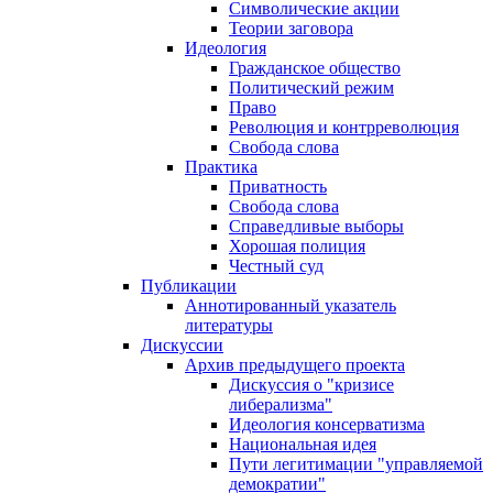
Символические акции
Теории заговора
Идеология
Гражданское общество
Политический режим
Право
Революция и контрреволюция
Свобода слова
Практика
Приватность
Свобода слова
Справедливые выборы
Хорошая полиция
Честный суд
Публикации
Аннотированный указатель
литературы
Дискуссии
Архив предыдущего проекта
Дискуссия о "кризисе
либерализма"
Идеология консерватизма
Национальная идея
Пути легитимации "управляемой
демократии"