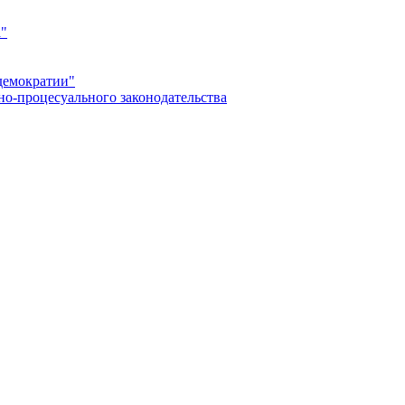
а"
демократии"
но-процесуального законодательства