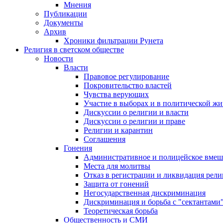
Мнения
Публикации
Документы
Архив
Хроники фильтрации Рунета
Религия в светском обществе
Новости
Власти
Правовое регулирование
Покровительство властей
Чувства верующих
Участие в выборах и в политической ж
Дискуссии о религии и власти
Дискуссии о религии и праве
Религии и карантин
Соглашения
Гонения
Административное и полицейское вмеш
Места для молитвы
Отказ в регистрации и ликвидация рел
Защита от гонений
Негосударственная дискриминация
Дискриминация и борьба с "сектантами
Теоретическая борьба
Общественность и СМИ