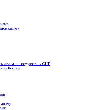
лизма
ционализму
емитизма в государствах СНГ
нной России
 лиц
емизму
вия