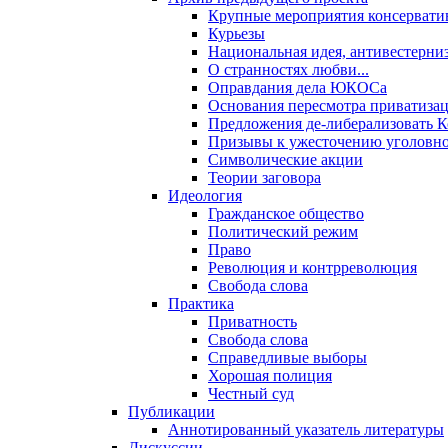
Крупные мероприятия консервати
Курьезы
Национальная идея, антивестерни
О странностях любви...
Оправдания дела ЮКОСа
Основания пересмотра приватиза
Предложения де-либерализовать 
Призывы к ужесточению уголовног
Символические акции
Теории заговора
Идеология
Гражданское общество
Политический режим
Право
Революция и контрреволюция
Свобода слова
Практика
Приватность
Свобода слова
Справедливые выборы
Хорошая полиция
Честный суд
Публикации
Аннотированный указатель литературы
Дискуссии