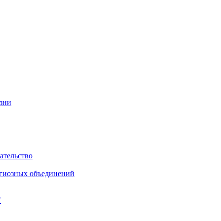
изни
ательство
игиозных объединений
"