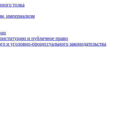
вного толка
зм, империализм
ции
Конституцию и публичное право
о и уголовно-процессуального законодательства