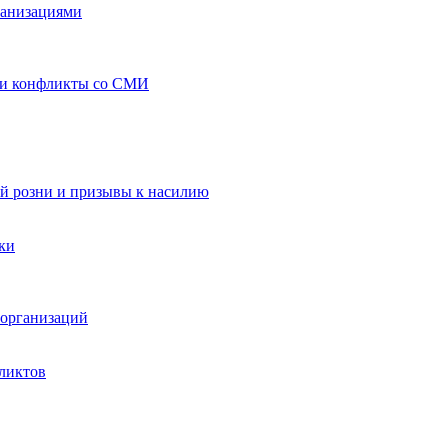
ганизациями
 и конфликты со СМИ
й розни и призывы к насилию
ки
организаций
ликтов