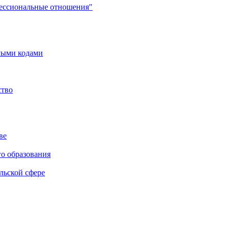
фессиональные отношения"
мыми кодами
ство
ве
го образования
льской сфере