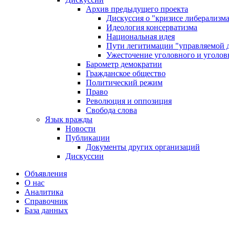
Архив предыдущего проекта
Дискуссия о "кризисе либерализм
Идеология консерватизма
Национальная идея
Пути легитимации "управляемой 
Ужесточение уголовного и уголов
Барометр демократии
Гражданское общество
Политический режим
Право
Революция и оппозиция
Свобода слова
Язык вражды
Новости
Публикации
Документы других организаций
Дискуссии
Объявления
О нас
Аналитика
Справочник
База данных