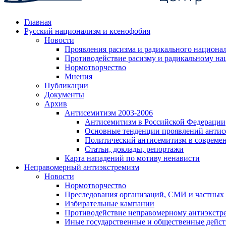
Главная
Русский национализм и ксенофобия
Новости
Проявления расизма и радикального национа
Противодействие расизму и радикальному на
Нормотворчество
Мнения
Публикации
Документы
Архив
Антисемитизм 2003-2006
Антисемитизм в Российской Федерации
Основные тенденции проявлений антис
Политический антисемитизм в совреме
Статьи, доклады, репортажи
Карта нападений по мотиву ненависти
Неправомерный антиэкстремизм
Новости
Нормотворчество
Преследования организаций, СМИ и частных
Избирательные кампании
Противодействие неправомерному антиэкстр
Иные государственные и общественные дейст