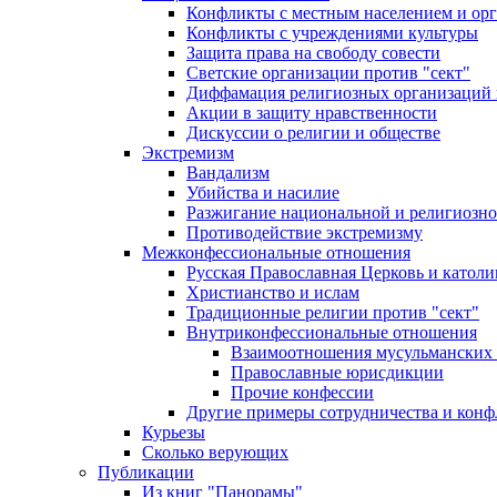
Конфликты с местным населением и ор
Конфликты с учреждениями культуры
Защита права на свободу совести
Светские организации против "сект"
Диффамация религиозных организаций
Акции в защиту нравственности
Дискуссии о религии и обществе
Экстремизм
Вандализм
Убийства и насилие
Разжигание национальной и религиозно
Противодействие экстремизму
Межконфессиональные отношения
Русская Православная Церковь и католи
Христианство и ислам
Традиционные религии против "сект"
Внутриконфессиональные отношения
Взаимоотношения мусульманских 
Православные юрисдикции
Прочие конфессии
Другие примеры сотрудничества и конф
Курьезы
Сколько верующих
Публикации
Из книг "Панорамы"