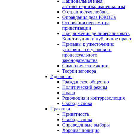
Национальная идея,
антивестернизм, империализм
О странностях любви...
Оправдания дела ЮКОСа
Основания пересмотра
приватизации
Предложения де-либерализовать
Конституцию и публичное право
Призывы к ужесточению
уголовного и уголовно-
процессуального
законодательства
Символические акции
Теории заговора
Идеология
Гражданское общество
Политический режим
Право
Революция и контрреволюция
Свобода слова
Практика
Приватность
Свобода слова
Справедливые выборы
Хорошая полиция