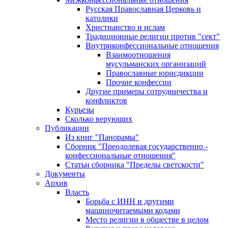
Русская Православная Церковь и
католики
Христианство и ислам
Традиционные религии против "сект"
Внутриконфессиональные отношения
Взаимоотношения
мусульманских организаций
Православные юрисдикции
Прочие конфессии
Другие примеры сотрудничества и
конфликтов
Курьезы
Сколько верующих
Публикации
Из книг "Панорамы"
Сборник "Преодолевая государственно -
конфессиональные отношения"
Статьи сборника "Пределы светскости"
Документы
Архив
Власть
Борьба с ИНН и другими
машиночитаемыми кодами
Место религии в обществе в целом