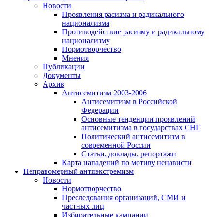
Новости
Проявления расизма и радикального
национализма
Противодействие расизму и радикальному
национализму
Нормотворчество
Мнения
Публикации
Документы
Архив
Антисемитизм 2003-2006
Антисемитизм в Российской
Федерации
Основные тенденции проявлений
антисемитизма в государствах СНГ
Политический антисемитизм в
современной России
Статьи, доклады, репортажи
Карта нападений по мотиву ненависти
Неправомерный антиэкстремизм
Новости
Нормотворчество
Преследования организаций, СМИ и
частных лиц
Избирательные кампании