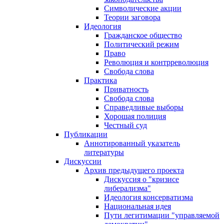
Символические акции
Теории заговора
Идеология
Гражданское общество
Политический режим
Право
Революция и контрреволюция
Свобода слова
Практика
Приватность
Свобода слова
Справедливые выборы
Хорошая полиция
Честный суд
Публикации
Аннотированный указатель
литературы
Дискуссии
Архив предыдущего проекта
Дискуссия о "кризисе
либерализма"
Идеология консерватизма
Национальная идея
Пути легитимации "управляемой