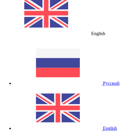
English
Русский
English