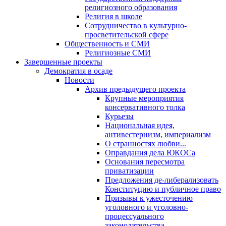
религиозного образования
Религия в школе
Сотрудничество в культурно-
просветительской сфере
Общественность и СМИ
Религиозные СМИ
Завершенные проекты
Демократия в осаде
Новости
Архив предыдущего проекта
Крупные мероприятия
консервативного толка
Курьезы
Национальная идея,
антивестернизм, империализм
О странностях любви...
Оправдания дела ЮКОСа
Основания пересмотра
приватизации
Предложения де-либерализовать
Конституцию и публичное право
Призывы к ужесточению
уголовного и уголовно-
процессуального
законодательства