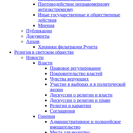
Противодействие неправомерному
антиэкстремизму
Иные государственные и общественные
действия
Мнения
Публикации
Документы
Архив
Хроники фильтрации Рунета
Религия в светском обществе
Новости
Власти
Правовое регулирование
Покровительство властей
Чувства верующих
Участие в выборах и в политической
жизни
Дискуссии о религии и власти
Дискуссии о религии и праве
Религии и карантин
Соглашения
Гонения
Административное и полицейское
вмешательство
Места для молитвы