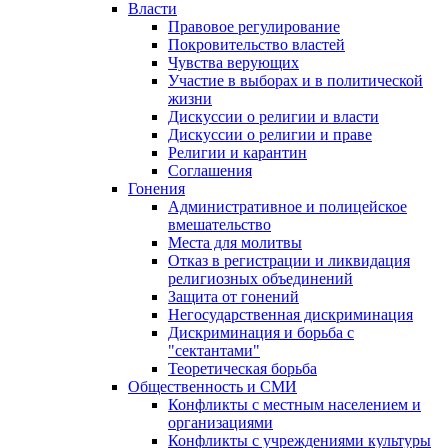
Власти
Правовое регулирование
Покровительство властей
Чувства верующих
Участие в выборах и в политической
жизни
Дискуссии о религии и власти
Дискуссии о религии и праве
Религии и карантин
Соглашения
Гонения
Административное и полицейское
вмешательство
Места для молитвы
Отказ в регистрации и ликвидация
религиозных объединений
Защита от гонений
Негосударственная дискриминация
Дискриминация и борьба с
"сектантами"
Теоретическая борьба
Общественность и СМИ
Конфликты с местным населением и
организациями
Конфликты с учреждениями культуры