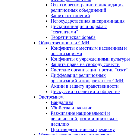
Отказ в регистрации и ликвидация
религиозных объединений
Защита от гонений
Негосударственная дискриминация
Дискриминация и борьба с
"сектантами"
Теоретическая борьба
Общественность и СМИ
Конфликты с местным населением и
организациями
Конфликты с учреждениями культуры
Защита права на свободу совести
Светские организации против "сект"
Диффамация религиозных
организаций и конфликты со СМИ
Акции в защиту нравственности
Дискуссии о религии и обществе
Экстремизм
Вандализм
Убийства и насилие
Разжигание национальной и
религиозной розни и призывы к
насилию
Противодействие экстремизму
Межконфессиональные отношения