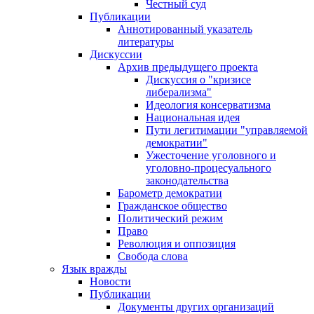
Честный суд
Публикации
Аннотированный указатель
литературы
Дискуссии
Архив предыдущего проекта
Дискуссия о "кризисе
либерализма"
Идеология консерватизма
Национальная идея
Пути легитимации "управляемой
демократии"
Ужесточение уголовного и
уголовно-процесуального
законодательства
Барометр демократии
Гражданское общество
Политический режим
Право
Революция и оппозиция
Свобода слова
Язык вражды
Новости
Публикации
Документы других организаций