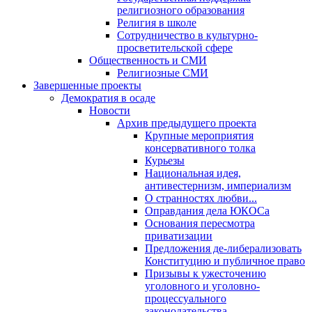
религиозного образования
Религия в школе
Сотрудничество в культурно-
просветительской сфере
Общественность и СМИ
Религиозные СМИ
Завершенные проекты
Демократия в осаде
Новости
Архив предыдущего проекта
Крупные мероприятия
консервативного толка
Курьезы
Национальная идея,
антивестернизм, империализм
О странностях любви...
Оправдания дела ЮКОСа
Основания пересмотра
приватизации
Предложения де-либерализовать
Конституцию и публичное право
Призывы к ужесточению
уголовного и уголовно-
процессуального
законодательства