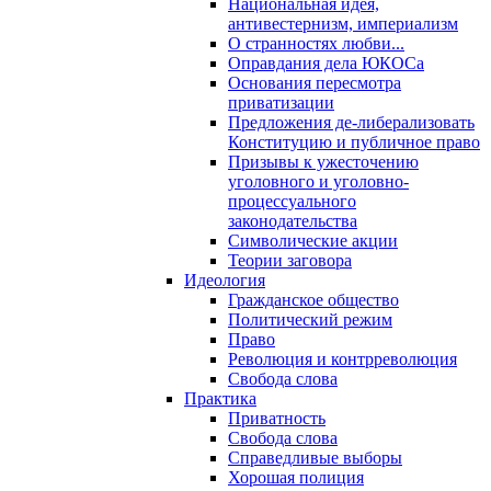
Национальная идея,
антивестернизм, империализм
О странностях любви...
Оправдания дела ЮКОСа
Основания пересмотра
приватизации
Предложения де-либерализовать
Конституцию и публичное право
Призывы к ужесточению
уголовного и уголовно-
процессуального
законодательства
Символические акции
Теории заговора
Идеология
Гражданское общество
Политический режим
Право
Революция и контрреволюция
Свобода слова
Практика
Приватность
Свобода слова
Справедливые выборы
Хорошая полиция