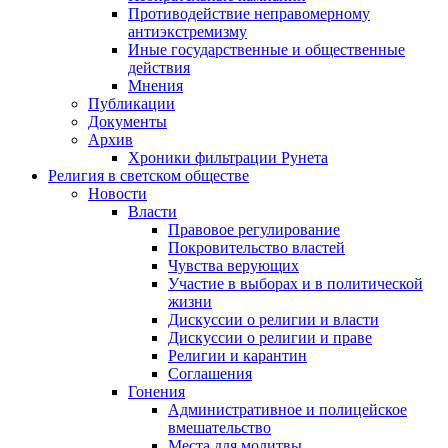
Противодействие неправомерному
антиэкстремизму
Иные государственные и общественные
действия
Мнения
Публикации
Документы
Архив
Хроники фильтрации Рунета
Религия в светском обществе
Новости
Власти
Правовое регулирование
Покровительство властей
Чувства верующих
Участие в выборах и в политической
жизни
Дискуссии о религии и власти
Дискуссии о религии и праве
Религии и карантин
Соглашения
Гонения
Административное и полицейское
вмешательство
Места для молитвы