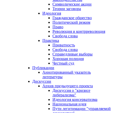
Символические акции
Теории заговора
Идеология
Гражданское общество
Политический режим
Право
Революция и контрреволюция
Свобода слова
Практика
Приватность
Свобода слова
Справедливые выборы
Хорошая полиция
Честный суд
Публикации
Аннотированный указатель
литературы
Дискуссии
Архив предыдущего проекта
Дискуссия о "кризисе
либерализма"
Идеология консерватизма
Национальная идея
Пути легитимации "управляемой