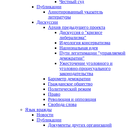
Честный суд
Публикации
Аннотированный указатель
литературы
Дискуссии
Архив предыдущего проекта
Дискуссия о "кризисе
либерализма"
Идеология консерватизма
Национальная идея
Пути легитимации "управляемой
демократии"
Ужесточение уголовного и
уголовно-процесуального
законодательства
Барометр демократии
Гражданское общество
Политический режим
Право
Революция и оппозиция
Свобода слова
Язык вражды
Новости
Публикации
Документы других организаций