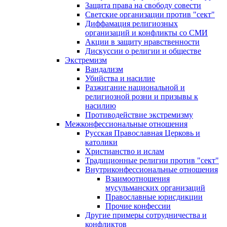
Защита права на свободу совести
Светские организации против "сект"
Диффамация религиозных
организаций и конфликты со СМИ
Акции в защиту нравственности
Дискуссии о религии и обществе
Экстремизм
Вандализм
Убийства и насилие
Разжигание национальной и
религиозной розни и призывы к
насилию
Противодействие экстремизму
Межконфессиональные отношения
Русская Православная Церковь и
католики
Христианство и ислам
Традиционные религии против "сект"
Внутриконфессиональные отношения
Взаимоотношения
мусульманских организаций
Православные юрисдикции
Прочие конфессии
Другие примеры сотрудничества и
конфликтов