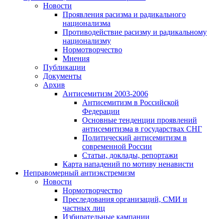
Новости
Проявления расизма и радикального
национализма
Противодействие расизму и радикальному
национализму
Нормотворчество
Мнения
Публикации
Документы
Архив
Антисемитизм 2003-2006
Антисемитизм в Российской
Федерации
Основные тенденции проявлений
антисемитизма в государствах СНГ
Политический антисемитизм в
современной России
Статьи, доклады, репортажи
Карта нападений по мотиву ненависти
Неправомерный антиэкстремизм
Новости
Нормотворчество
Преследования организаций, СМИ и
частных лиц
Избирательные кампании