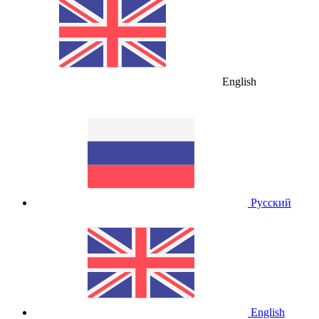
English
Русский
English