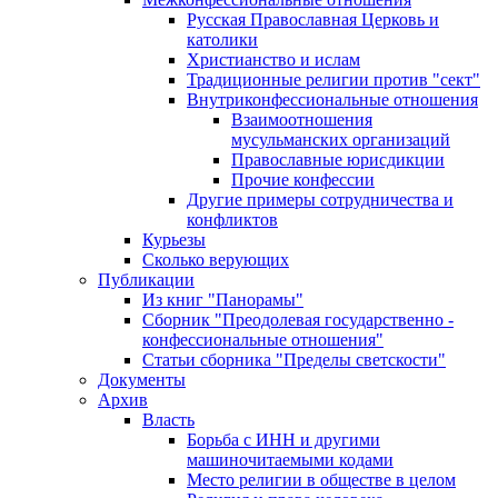
Русская Православная Церковь и
католики
Христианство и ислам
Традиционные религии против "сект"
Внутриконфессиональные отношения
Взаимоотношения
мусульманских организаций
Православные юрисдикции
Прочие конфессии
Другие примеры сотрудничества и
конфликтов
Курьезы
Сколько верующих
Публикации
Из книг "Панорамы"
Сборник "Преодолевая государственно -
конфессиональные отношения"
Статьи сборника "Пределы светскости"
Документы
Архив
Власть
Борьба с ИНН и другими
машиночитаемыми кодами
Место религии в обществе в целом