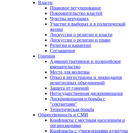
Власти
Правовое регулирование
Покровительство властей
Чувства верующих
Участие в выборах и в политической
жизни
Дискуссии о религии и власти
Дискуссии о религии и праве
Религии и карантин
Соглашения
Гонения
Административное и полицейское
вмешательство
Места для молитвы
Отказ в регистрации и ликвидация
религиозных объединений
Защита от гонений
Негосударственная дискриминация
Дискриминация и борьба с
"сектантами"
Теоретическая борьба
Общественность и СМИ
Конфликты с местным населением и
организациями
Конфликты с учреждениями культуры