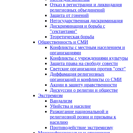
Отказ в регистрации и ликвидация
религиозных объединений
Защита от гонений
Негосударственная дискриминация
Дискриминация и борьба с
"сектантами"
Теоретическая борьба
Общественность и СМИ
Конфликты с местным населением и
организациями
Конфликты с учреждениями культуры
Защита права на свободу совести
Светские организации против "сект"
Диффамация религиозных
организаций и конфликты со СМИ
Акции в защиту нравственности
Дискуссии о религии и обществе
Экстремизм
Вандализм
Убийства и насилие
Разжигание национальной и
религиозной розни и призывы к
насилию
Противодействие экстремизму
Межконфессиональные отношения