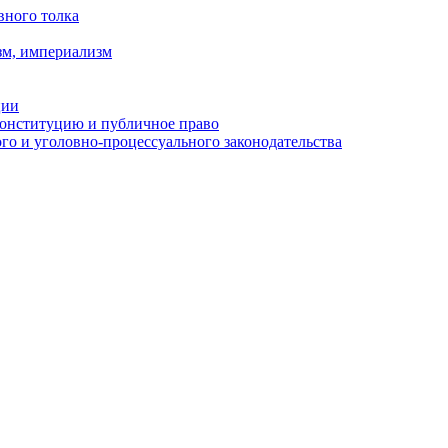
вного толка
зм, империализм
ции
Конституцию и публичное право
о и уголовно-процессуального законодательства