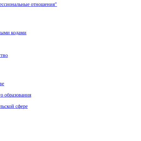
фессиональные отношения"
мыми кодами
ство
ве
го образования
льской сфере