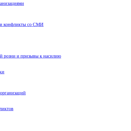
ганизациями
 и конфликты со СМИ
й розни и призывы к насилию
ки
организаций
ликтов