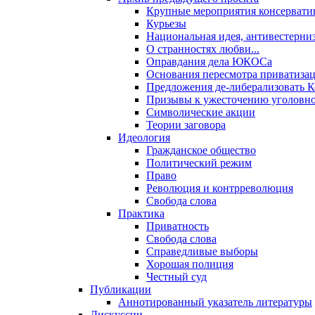
Крупные мероприятия консервати
Курьезы
Национальная идея, антивестерни
О странностях любви...
Оправдания дела ЮКОСа
Основания пересмотра приватиза
Предложения де-либерализовать 
Призывы к ужесточению уголовног
Символические акции
Теории заговора
Идеология
Гражданское общество
Политический режим
Право
Революция и контрреволюция
Свобода слова
Практика
Приватность
Свобода слова
Справедливые выборы
Хорошая полиция
Честный суд
Публикации
Аннотированный указатель литературы
Дискуссии