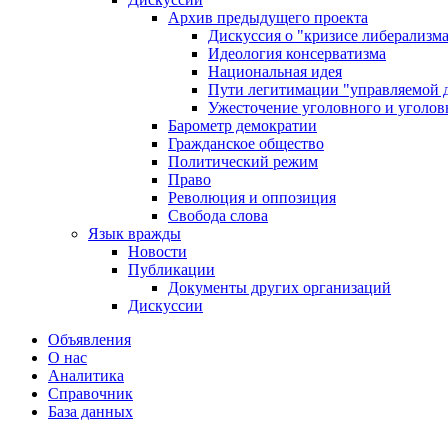
Архив предыдущего проекта
Дискуссия о "кризисе либерализм
Идеология консерватизма
Национальная идея
Пути легитимации "управляемой 
Ужесточение уголовного и уголов
Барометр демократии
Гражданское общество
Политический режим
Право
Революция и оппозиция
Свобода слова
Язык вражды
Новости
Публикации
Документы других организаций
Дискуссии
Объявления
О нас
Аналитика
Справочник
База данных