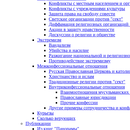
Конфликты с местным населением и ор
Конфликты с учреждениями культуры
Защита права на свободу совести
Светские организации против "сект"
Диффамация религиозных организаций
Акции в защиту нравственности
Дискуссии о религии и обществе
Экстремизм
Вандализм
Убийства и насилие
Разжигание национальной и религиозно
Противодействие экстремизму
Межконфессиональные отношения
Русская Православная Церковь и католи
Христианство и ислам
Традиционные религии против "сект"
Внутриконфессиональные отношения
Взаимоотношения мусульманских 
Православные юрисдикции
Прочие конфессии
Другие примеры сотрудничества и конф
Курьезы
Сколько верующих
Публикации
Из книг "Панорамы"