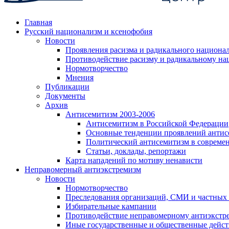
Главная
Русский национализм и ксенофобия
Новости
Проявления расизма и радикального национа
Противодействие расизму и радикальному на
Нормотворчество
Мнения
Публикации
Документы
Архив
Антисемитизм 2003-2006
Антисемитизм в Российской Федерации
Основные тенденции проявлений антис
Политический антисемитизм в совреме
Статьи, доклады, репортажи
Карта нападений по мотиву ненависти
Неправомерный антиэкстремизм
Новости
Нормотворчество
Преследования организаций, СМИ и частных
Избирательные кампании
Противодействие неправомерному антиэкстр
Иные государственные и общественные дейст