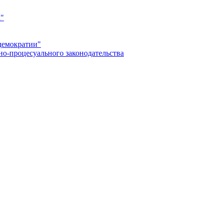
а"
демократии"
но-процесуального законодательства