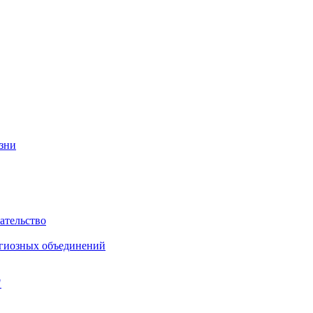
изни
ательство
игиозных объединений
"