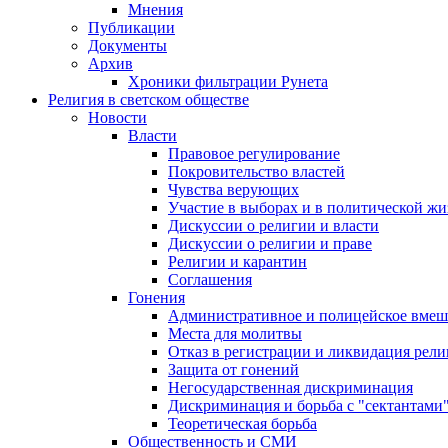
Мнения
Публикации
Документы
Архив
Хроники фильтрации Рунета
Религия в светском обществе
Новости
Власти
Правовое регулирование
Покровительство властей
Чувства верующих
Участие в выборах и в политической ж
Дискуссии о религии и власти
Дискуссии о религии и праве
Религии и карантин
Соглашения
Гонения
Административное и полицейское вмеш
Места для молитвы
Отказ в регистрации и ликвидация рел
Защита от гонений
Негосударственная дискриминация
Дискриминация и борьба с "сектантами
Теоретическая борьба
Общественность и СМИ