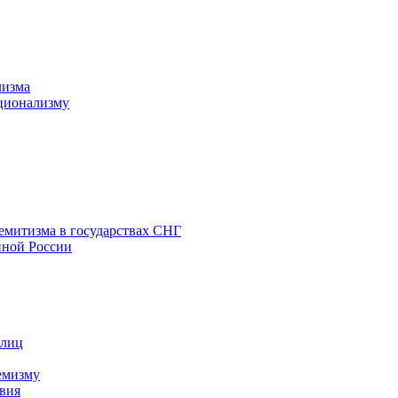
лизма
ционализму
емитизма в государствах СНГ
нной России
 лиц
емизму
вия