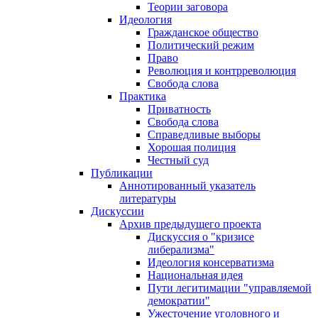
Теории заговора
Идеология
Гражданское общество
Политический режим
Право
Революция и контрреволюция
Свобода слова
Практика
Приватность
Свобода слова
Справедливые выборы
Хорошая полиция
Честный суд
Публикации
Аннотированный указатель
литературы
Дискуссии
Архив предыдущего проекта
Дискуссия о "кризисе
либерализма"
Идеология консерватизма
Национальная идея
Пути легитимации "управляемой
демократии"
Ужесточение уголовного и