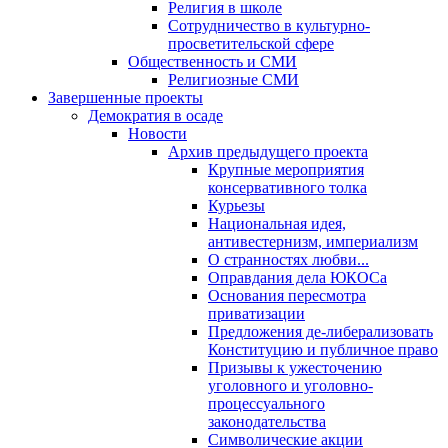
Религия в школе
Сотрудничество в культурно-
просветительской сфере
Общественность и СМИ
Религиозные СМИ
Завершенные проекты
Демократия в осаде
Новости
Архив предыдущего проекта
Крупные мероприятия
консервативного толка
Курьезы
Национальная идея,
антивестернизм, империализм
О странностях любви...
Оправдания дела ЮКОСа
Основания пересмотра
приватизации
Предложения де-либерализовать
Конституцию и публичное право
Призывы к ужесточению
уголовного и уголовно-
процессуального
законодательства
Символические акции