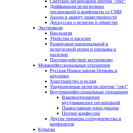
Светские организации против "сект"
Диффамация религиозных
организаций и конфликты со СМИ
Акции в защиту нравственности
Дискуссии о религии и обществе
Экстремизм
Вандализм
Убийства и насилие
Разжигание национальной и
религиозной розни и призывы к
насилию
Противодействие экстремизму
Межконфессиональные отношения
Русская Православная Церковь и
католики
Христианство и ислам
Традиционные религии против "сект"
Внутриконфессиональные отношения
Взаимоотношения
мусульманских организаций
Православные юрисдикции
Прочие конфессии
Другие примеры сотрудничества и
конфликтов
Курьезы