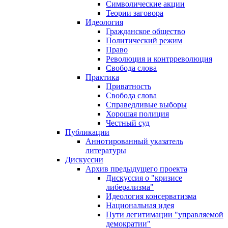
Символические акции
Теории заговора
Идеология
Гражданское общество
Политический режим
Право
Революция и контрреволюция
Свобода слова
Практика
Приватность
Свобода слова
Справедливые выборы
Хорошая полиция
Честный суд
Публикации
Аннотированный указатель
литературы
Дискуссии
Архив предыдущего проекта
Дискуссия о "кризисе
либерализма"
Идеология консерватизма
Национальная идея
Пути легитимации "управляемой
демократии"