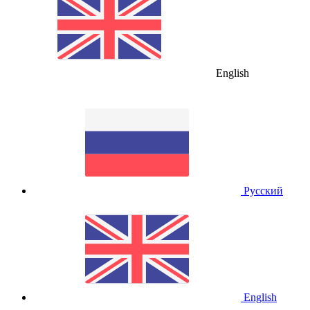
English
Русский
English