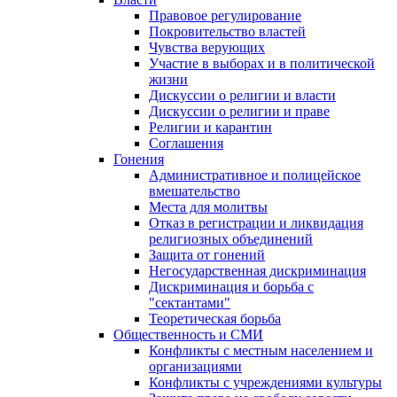
Правовое регулирование
Покровительство властей
Чувства верующих
Участие в выборах и в политической
жизни
Дискуссии о религии и власти
Дискуссии о религии и праве
Религии и карантин
Соглашения
Гонения
Административное и полицейское
вмешательство
Места для молитвы
Отказ в регистрации и ликвидация
религиозных объединений
Защита от гонений
Негосударственная дискриминация
Дискриминация и борьба с
"сектантами"
Теоретическая борьба
Общественность и СМИ
Конфликты с местным населением и
организациями
Конфликты с учреждениями культуры