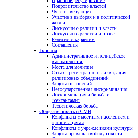
Правовое регулирование
Покровительство властей
Чувства верующих
Участие в выборах и в политической
жизни
Дискуссии о религии и власти
Дискуссии о религии и праве
Религии и карантин
Соглашения
Гонения
Административное и полицейское
вмешательство
Места для молитвы
Отказ в регистрации и ликвидация
религиозных объединений
Защита от гонений
Негосударственная дискриминация
Дискриминация и борьба с
"сектантами"
Теоретическая борьба
Общественность и СМИ
Конфликты с местным населением и
организациями
Конфликты с учреждениями культуры
Защита права на свободу совести