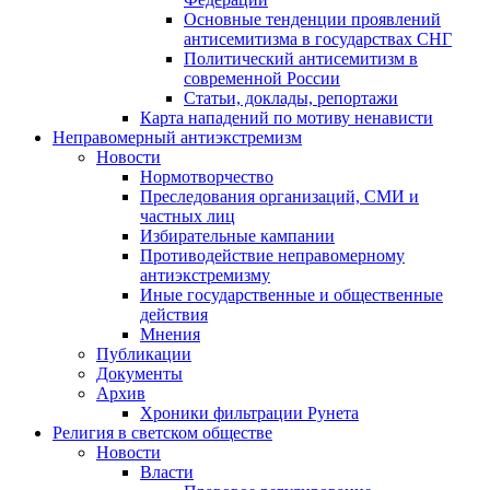
Основные тенденции проявлений
антисемитизма в государствах СНГ
Политический антисемитизм в
современной России
Статьи, доклады, репортажи
Карта нападений по мотиву ненависти
Неправомерный антиэкстремизм
Новости
Нормотворчество
Преследования организаций, СМИ и
частных лиц
Избирательные кампании
Противодействие неправомерному
антиэкстремизму
Иные государственные и общественные
действия
Мнения
Публикации
Документы
Архив
Хроники фильтрации Рунета
Религия в светском обществе
Новости
Власти