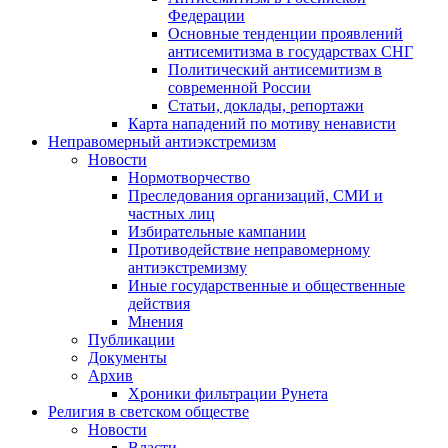
Федерации
Основные тенденции проявлений
антисемитизма в государствах СНГ
Политический антисемитизм в
современной России
Статьи, доклады, репортажи
Карта нападений по мотиву ненависти
Неправомерный антиэкстремизм
Новости
Нормотворчество
Преследования организаций, СМИ и
частных лиц
Избирательные кампании
Противодействие неправомерному
антиэкстремизму
Иные государственные и общественные
действия
Мнения
Публикации
Документы
Архив
Хроники фильтрации Рунета
Религия в светском обществе
Новости
Власти