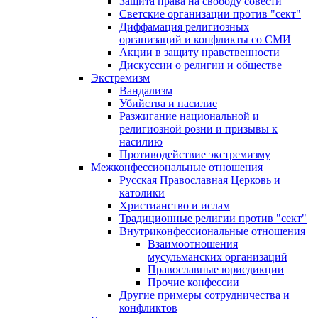
Защита права на свободу совести
Светские организации против "сект"
Диффамация религиозных
организаций и конфликты со СМИ
Акции в защиту нравственности
Дискуссии о религии и обществе
Экстремизм
Вандализм
Убийства и насилие
Разжигание национальной и
религиозной розни и призывы к
насилию
Противодействие экстремизму
Межконфессиональные отношения
Русская Православная Церковь и
католики
Христианство и ислам
Традиционные религии против "сект"
Внутриконфессиональные отношения
Взаимоотношения
мусульманских организаций
Православные юрисдикции
Прочие конфессии
Другие примеры сотрудничества и
конфликтов