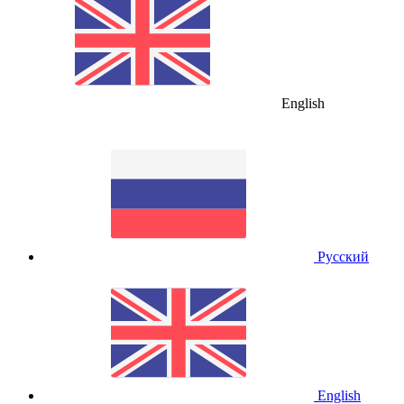
English
Русский
English