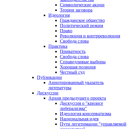
Символические акции
Теории заговора
Идеология
Гражданское общество
Политический режим
Право
Революция и контрреволюция
Свобода слова
Практика
Приватность
Свобода слова
Справедливые выборы
Хорошая полиция
Честный суд
Публикации
Аннотированный указатель
литературы
Дискуссии
Архив предыдущего проекта
Дискуссия о "кризисе
либерализма"
Идеология консерватизма
Национальная идея
Пути легитимации "управляемой