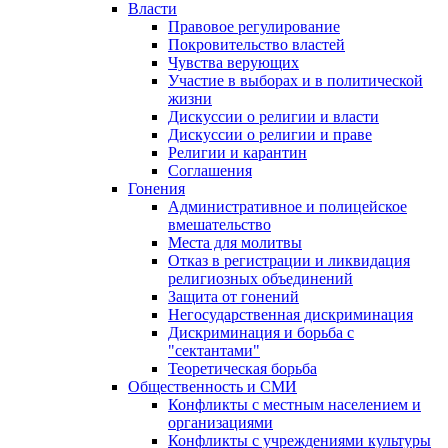
Власти
Правовое регулирование
Покровительство властей
Чувства верующих
Участие в выборах и в политической
жизни
Дискуссии о религии и власти
Дискуссии о религии и праве
Религии и карантин
Соглашения
Гонения
Административное и полицейское
вмешательство
Места для молитвы
Отказ в регистрации и ликвидация
религиозных объединений
Защита от гонений
Негосударственная дискриминация
Дискриминация и борьба с
"сектантами"
Теоретическая борьба
Общественность и СМИ
Конфликты с местным населением и
организациями
Конфликты с учреждениями культуры