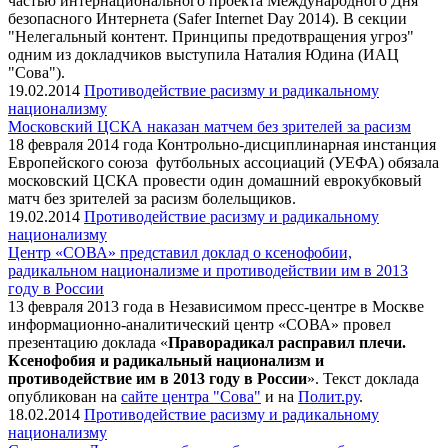
частью интернационального проекта Международного Дня
безопасного Интернета (Safer Internet Day 2014). В секции
"
Нелегальный контент. Принципы предотвращения угроз
"
одним из докладчиков выступила Наталия Юдина (ИАЦ
"Сова").
19.02.2014
Противодействие расизму и радикальному
национализму
Московский ЦСКА наказан матчем без зрителей за расизм
18 февраля 2014 года Контрольно-дисциплинарная инстанция
Европейского союза футбольных ассоциаций (УЕФА) обязала
московский ЦСКА провести один домашний еврокубковый
матч без зрителей за расизм болельщиков.
19.02.2014
Противодействие расизму и радикальному
национализму
Центр «СОВА» представил доклад о ксенофобии,
радикальном национализме и противодействии им в 2013
году в России
13 февраля 2013 года в Независимом пресс-центре в Москве
информационно-аналитический центр «СОВА» провел
презентацию доклада «
Праворадикал расправил плечи.
Ксенофобия и радикальный национализм и
противодействие им в 2013 году в России
». Текст доклада
опубликован на
сайте центра "Сова"
и на
Полит.ру
.
18.02.2014
Противодействие расизму и радикальному
национализму