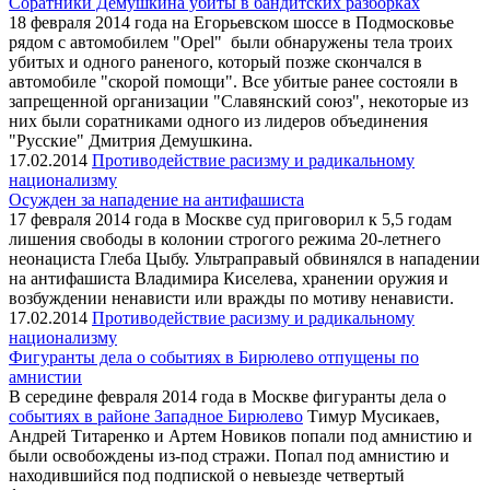
Соратники Демушкина убиты в бандитских разборках
18 февраля 2014 года на Егорьевском шоссе в Подмосковье
рядом с автомобилем "Opel" были обнаружены тела троих
убитых и одного раненого, который позже скончался в
автомобиле "скорой помощи". Все убитые ранее состояли в
запрещенной организации "Славянский союз", некоторые из
них были соратниками одного из лидеров объединения
"Русские" Дмитрия Демушкина.
17.02.2014
Противодействие расизму и радикальному
национализму
Осужден за нападение на антифашиста
17 февраля 2014 года в Москве суд приговорил к 5,5 годам
лишения свободы в колонии строгого режима 20-летнего
неонациста Глеба Цыбу. Ультраправый обвинялся в нападении
на антифашиста Владимира Киселева, хранении оружия и
возбуждении ненависти или вражды по мотиву ненависти.
17.02.2014
Противодействие расизму и радикальному
национализму
Фигуранты дела о событиях в Бирюлево отпущены по
амнистии
В середине февраля 2014 года в Москве фигуранты дела о
событиях в районе Западное Бирюлево
Тимур Мусикаев,
Андрей Титаренко и Артем Новиков попали под амнистию и
были освобождены из-под стражи. Попал под амнистию и
находившийся под подпиской о невыезде четвертый