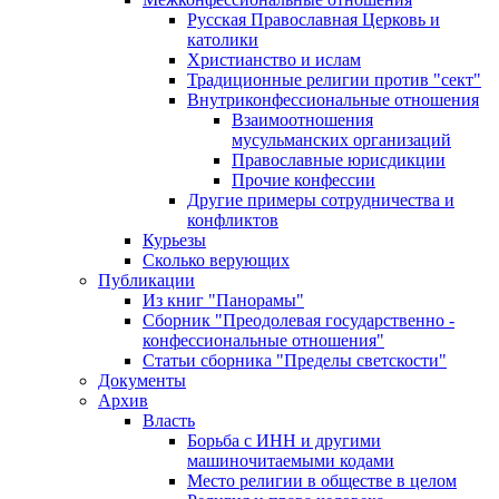
Русская Православная Церковь и
католики
Христианство и ислам
Традиционные религии против "сект"
Внутриконфессиональные отношения
Взаимоотношения
мусульманских организаций
Православные юрисдикции
Прочие конфессии
Другие примеры сотрудничества и
конфликтов
Курьезы
Сколько верующих
Публикации
Из книг "Панорамы"
Сборник "Преодолевая государственно -
конфессиональные отношения"
Статьи сборника "Пределы светскости"
Документы
Архив
Власть
Борьба с ИНН и другими
машиночитаемыми кодами
Место религии в обществе в целом