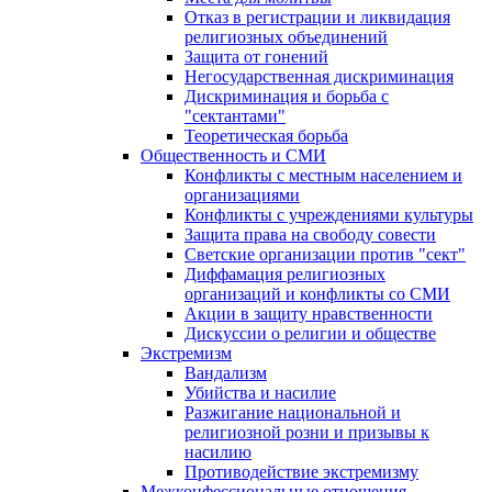
Отказ в регистрации и ликвидация
религиозных объединений
Защита от гонений
Негосударственная дискриминация
Дискриминация и борьба с
"сектантами"
Теоретическая борьба
Общественность и СМИ
Конфликты с местным населением и
организациями
Конфликты с учреждениями культуры
Защита права на свободу совести
Светские организации против "сект"
Диффамация религиозных
организаций и конфликты со СМИ
Акции в защиту нравственности
Дискуссии о религии и обществе
Экстремизм
Вандализм
Убийства и насилие
Разжигание национальной и
религиозной розни и призывы к
насилию
Противодействие экстремизму
Межконфессиональные отношения