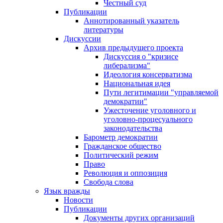
Честный суд
Публикации
Аннотированный указатель
литературы
Дискуссии
Архив предыдущего проекта
Дискуссия о "кризисе
либерализма"
Идеология консерватизма
Национальная идея
Пути легитимации "управляемой
демократии"
Ужесточение уголовного и
уголовно-процесуального
законодательства
Барометр демократии
Гражданское общество
Политический режим
Право
Революция и оппозиция
Свобода слова
Язык вражды
Новости
Публикации
Документы других организаций