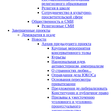
религиозного образования
Религия в школе
Сотрудничество в культурно-
просветительской сфере
Общественность и СМИ
Религиозные СМИ
Завершенные проекты
Демократия в осаде
Новости
Архив предыдущего проекта
Крупные мероприятия
консервативного толка
Курьезы
Национальная идея,
антивестернизм, империализм
О странностях любви...
Оправдания дела ЮКОСа
Основания пересмотра
приватизации
Предложения де-либерализовать
Конституцию и публичное право
Призывы к ужесточению
уголовного и уголовно-
процессуального
законодательства