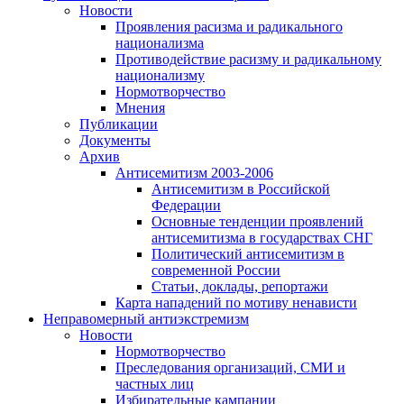
Новости
Проявления расизма и радикального
национализма
Противодействие расизму и радикальному
национализму
Нормотворчество
Мнения
Публикации
Документы
Архив
Антисемитизм 2003-2006
Антисемитизм в Российской
Федерации
Основные тенденции проявлений
антисемитизма в государствах СНГ
Политический антисемитизм в
современной России
Статьи, доклады, репортажи
Карта нападений по мотиву ненависти
Неправомерный антиэкстремизм
Новости
Нормотворчество
Преследования организаций, СМИ и
частных лиц
Избирательные кампании