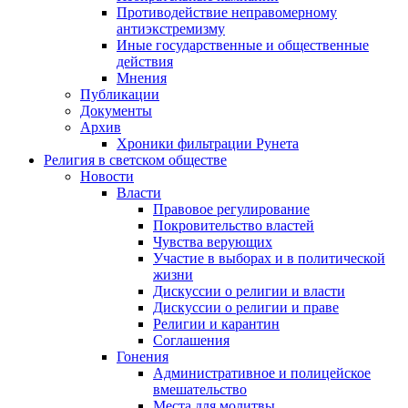
Противодействие неправомерному
антиэкстремизму
Иные государственные и общественные
действия
Мнения
Публикации
Документы
Архив
Хроники фильтрации Рунета
Религия в светском обществе
Новости
Власти
Правовое регулирование
Покровительство властей
Чувства верующих
Участие в выборах и в политической
жизни
Дискуссии о религии и власти
Дискуссии о религии и праве
Религии и карантин
Соглашения
Гонения
Административное и полицейское
вмешательство
Места для молитвы