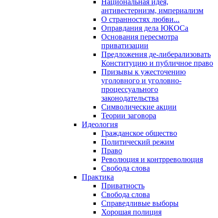
Национальная идея,
антивестернизм, империализм
О странностях любви...
Оправдания дела ЮКОСа
Основания пересмотра
приватизации
Предложения де-либерализовать
Конституцию и публичное право
Призывы к ужесточению
уголовного и уголовно-
процессуального
законодательства
Символические акции
Теории заговора
Идеология
Гражданское общество
Политический режим
Право
Революция и контрреволюция
Свобода слова
Практика
Приватность
Свобода слова
Справедливые выборы
Хорошая полиция