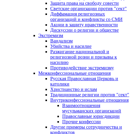
Защита права на свободу совести
Светские организации против "сект"
Диффамация религиозных
организаций и конфликты со СМИ
Акции в защиту нравственности
Дискуссии о религии и обществе
Экстремизм
Вандализм
Убийства и насилие
Разжигание национальной и
религиозной розни и призывы к
насилию
Противодействие экстремизму
Межконфессиональные отношения
Русская Православная Церковь и
католики
Христианство и ислам
Традиционные религии против "сект"
Внутриконфессиональные отношения
Взаимоотношения
мусульманских организаций
Православные юрисдикции
Прочие конфессии
Другие примеры сотрудничества и
конфликтов