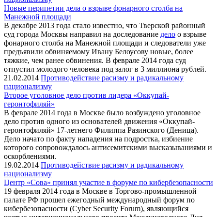
Новые перипетии дела о взрыве фонарного столба на
Манежной площади
В декабре 2013 года стало известно, что Тверской районный
суд города Москвы направил на доследование
дело
о взрыве
фонарного столба на Манежной площади и следователи уже
предъявили обвиняемому Ивану Белоусову новые, более
тяжкие, чем ранее обвинения. В феврале 2014 года суд
отпустил молодого человека под залог в 3 миллиона рублей.
21.02.2014
Противодействие расизму и радикальному
национализму
Второе уголовное дело против лидера «Оккупай-
геронтофиляй»
В феврале 2014 года в Москве было возбуждено уголовное
дело против одного из основателей движения «Оккупай-
геронтофиляй» 17-летнего Филиппа Разинского (Деница).
Дело начато по факту нападения на подростка, избиение
которого сопровождалось антисемитскими высказываниями и
оскорблениями.
19.02.2014
Противодействие расизму и радикальному
национализму
Центр «Сова» принял участие в форуме по кибербезопасности
19 февраля 2014 года в Москве в Торгово-промышленной
палате РФ прошел ежегодный международный форум по
кибербезопасности (Cyber Security Forum), являющийся