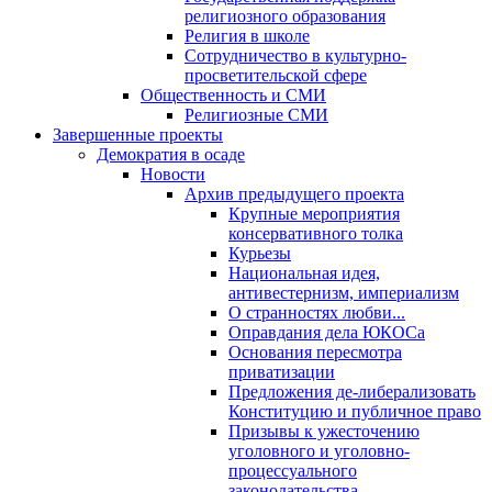
религиозного образования
Религия в школе
Сотрудничество в культурно-
просветительской сфере
Общественность и СМИ
Религиозные СМИ
Завершенные проекты
Демократия в осаде
Новости
Архив предыдущего проекта
Крупные мероприятия
консервативного толка
Курьезы
Национальная идея,
антивестернизм, империализм
О странностях любви...
Оправдания дела ЮКОСа
Основания пересмотра
приватизации
Предложения де-либерализовать
Конституцию и публичное право
Призывы к ужесточению
уголовного и уголовно-
процессуального
законодательства