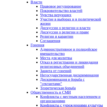
Власти
Правовое регулирование
Покровительство властей
Чувства верующих
Участие в выборах и в политической
жизни
Дискуссии о религии и власти
Дискуссии о религии и праве
Религии и карантин
Соглашения
Гонения
Административное и полицейское
вмешательство
Места для молитвы
Отказ в регистрации и ликвидация
религиозных объединений
Защита от гонений
Негосударственная дискриминация
Дискриминация и борьба с
"сектантами"
Теоретическая борьба
Общественность и СМИ
Конфликты с местным населением и
организациями
Конфликты с учреждениями культуры