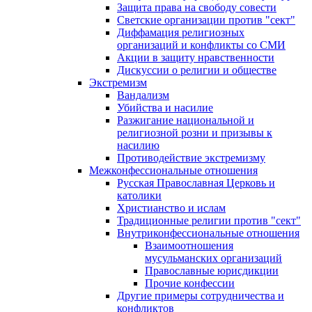
Защита права на свободу совести
Светские организации против "сект"
Диффамация религиозных
организаций и конфликты со СМИ
Акции в защиту нравственности
Дискуссии о религии и обществе
Экстремизм
Вандализм
Убийства и насилие
Разжигание национальной и
религиозной розни и призывы к
насилию
Противодействие экстремизму
Межконфессиональные отношения
Русская Православная Церковь и
католики
Христианство и ислам
Традиционные религии против "сект"
Внутриконфессиональные отношения
Взаимоотношения
мусульманских организаций
Православные юрисдикции
Прочие конфессии
Другие примеры сотрудничества и
конфликтов