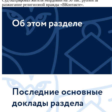
Суд оштрафовал жителя Мордовии на 50 тыс. рублей за
разжигание религиозной вражды «ВКонтакте».