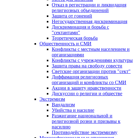
Отказ в регистрации и ликвидация
религиозных объединений
Защита от гонений
Негосударственная дискриминация
Дискриминация и борьба с
"сектантами"
Теоретическая борьба
Общественность и СМИ
Конфликты с местным населением и
организациями
Конфликты с учреждениями культуры
Защита права на свободу совести
Светские организации против "сект"
Диффамация религиозных
организаций и конфликты со СМИ
Акции в защиту нравственности
Дискуссии о религии и обществе
Экстремизм
Вандализм
Убийства и насилие
Разжигание национальной и
религиозной розни и призывы к
насилию
Противодействие экстремизму
Межконфессиональные отношения