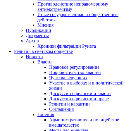
Противодействие неправомерному
антиэкстремизму
Иные государственные и общественные
действия
Мнения
Публикации
Документы
Архив
Хроники фильтрации Рунета
Религия в светском обществе
Новости
Власти
Правовое регулирование
Покровительство властей
Чувства верующих
Участие в выборах и в политической
жизни
Дискуссии о религии и власти
Дискуссии о религии и праве
Религии и карантин
Соглашения
Гонения
Административное и полицейское
вмешательство
Места для молитвы