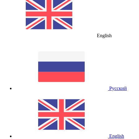
English
Русский
English