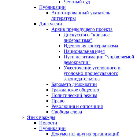
Честный суд
Публикации
Аннотированный указатель
литературы
Дискуссии
Архив предыдущего проекта
Дискуссия о "кризисе
либерализма"
Идеология консерватизма
Национальная идея
Пути легитимации "управляемой
демократии"
Ужесточение уголовного и
уголовно-процесуального
законодательства
Барометр демократии
Гражданское общество
Политический режим
Право
Революция и оппозиция
Свобода слова
Язык вражды
Новости
Публикации
Документы других организаций