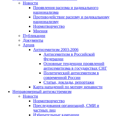
Новости
Проявления расизма и радикального
национализма
Противодействие расизму и радикальному
национализму
Нормотворчество
Мнения
Публикации
Документы
Архив
Антисемитизм 2003-2006
Антисемитизм в Российской
Федерации
Основные тенденции проявлений
антисемитизма в государствах СНГ
Политический антисемитизм в
современной России
Статьи, доклады, репортажи
Карта нападений по мотиву ненависти
Неправомерный антиэкстремизм
Новости
Нормотворчество
Преследования организаций, СМИ и
частных лиц
Избирательные кампании