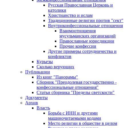
Русская Православная Церковь и
католики
Христианство и ислам
Традиционные религии против "сект"
Внутриконфессиональные отношения
Взаимоотношения
мусульманских организаций
Православные юрисдикции
Прочие конфессии
Другие примеры сотрудничества и
конфликтов
Курьезы
Сколько верующих
Публикации
Из книг "Панорамы"
Сборник "Преодолевая государственно -
конфессиональные отношения"
Статьи сборника "Пределы светскости"
Документы
Архив
Власть
Борьба с ИНН и другими
машиночитаемыми кодами
Место религии в обществе в целом