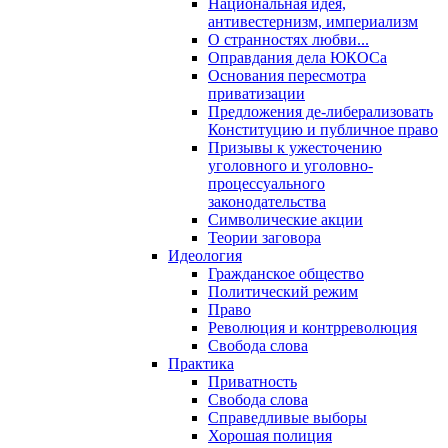
Национальная идея,
антивестернизм, империализм
О странностях любви...
Оправдания дела ЮКОСа
Основания пересмотра
приватизации
Предложения де-либерализовать
Конституцию и публичное право
Призывы к ужесточению
уголовного и уголовно-
процессуального
законодательства
Символические акции
Теории заговора
Идеология
Гражданское общество
Политический режим
Право
Революция и контрреволюция
Свобода слова
Практика
Приватность
Свобода слова
Справедливые выборы
Хорошая полиция