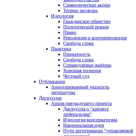
Символические акции
Теории заговора
Идеология
Гражданское общество
Политический режим
Право
Революция и контрреволюция
Свобода слова
Практика
Приватность
Свобода слова
Справедливые выборы
Хорошая полиция
Честный суд
Публикации
Аннотированный указатель
литературы
Дискуссии
Архив предыдущего проекта
Дискуссия о "кризисе
либерализма"
Идеология консерватизма
Национальная идея
Пути легитимации "управляемой