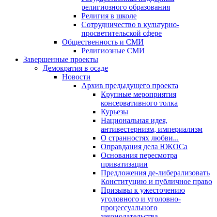
религиозного образования
Религия в школе
Сотрудничество в культурно-
просветительской сфере
Общественность и СМИ
Религиозные СМИ
Завершенные проекты
Демократия в осаде
Новости
Архив предыдущего проекта
Крупные мероприятия
консервативного толка
Курьезы
Национальная идея,
антивестернизм, империализм
О странностях любви...
Оправдания дела ЮКОСа
Основания пересмотра
приватизации
Предложения де-либерализовать
Конституцию и публичное право
Призывы к ужесточению
уголовного и уголовно-
процессуального
законодательства