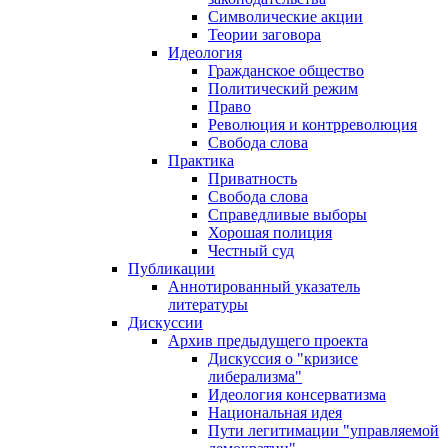
Символические акции
Теории заговора
Идеология
Гражданское общество
Политический режим
Право
Революция и контрреволюция
Свобода слова
Практика
Приватность
Свобода слова
Справедливые выборы
Хорошая полиция
Честный суд
Публикации
Аннотированный указатель
литературы
Дискуссии
Архив предыдущего проекта
Дискуссия о "кризисе
либерализма"
Идеология консерватизма
Национальная идея
Пути легитимации "управляемой