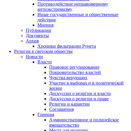
Противодействие неправомерному
антиэкстремизму
Иные государственные и общественные
действия
Мнения
Публикации
Документы
Архив
Хроники фильтрации Рунета
Религия в светском обществе
Новости
Власти
Правовое регулирование
Покровительство властей
Чувства верующих
Участие в выборах и в политической
жизни
Дискуссии о религии и власти
Дискуссии о религии и праве
Религии и карантин
Соглашения
Гонения
Административное и полицейское
вмешательство
Места для молитвы