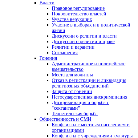
Власти
Правовое регулирование
Покровительство властей
Чувства верующих
Участие в выборах и в политической
жизни
Дискуссии о религии и власти
Дискуссии о религии и праве
Религии и карантин
Соглашения
Гонения
Административное и полицейское
вмешательство
Места для молитвы
Отказ в регистрации и ликвидация
религиозных объединений
Защита от гонений
Негосударственная дискриминация
Дискриминация и борьба с
"сектантами"
Теоретическая борьба
Общественность и СМИ
Конфликты с местным населением и
организациями
Конфликты с учреждениями культуры