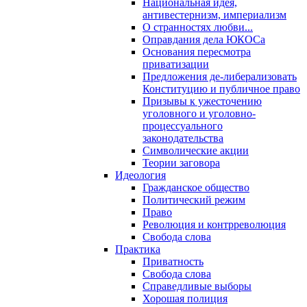
Национальная идея,
антивестернизм, империализм
О странностях любви...
Оправдания дела ЮКОСа
Основания пересмотра
приватизации
Предложения де-либерализовать
Конституцию и публичное право
Призывы к ужесточению
уголовного и уголовно-
процессуального
законодательства
Символические акции
Теории заговора
Идеология
Гражданское общество
Политический режим
Право
Революция и контрреволюция
Свобода слова
Практика
Приватность
Свобода слова
Справедливые выборы
Хорошая полиция