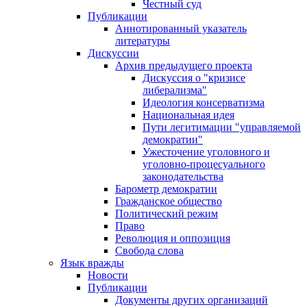
Честный суд
Публикации
Аннотированный указатель
литературы
Дискуссии
Архив предыдущего проекта
Дискуссия о "кризисе
либерализма"
Идеология консерватизма
Национальная идея
Пути легитимации "управляемой
демократии"
Ужесточение уголовного и
уголовно-процесуального
законодательства
Барометр демократии
Гражданское общество
Политический режим
Право
Революция и оппозиция
Свобода слова
Язык вражды
Новости
Публикации
Документы других организаций