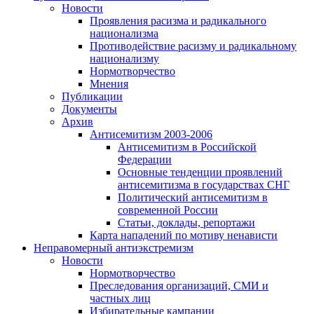
Новости
Проявления расизма и радикального
национализма
Противодействие расизму и радикальному
национализму
Нормотворчество
Мнения
Публикации
Документы
Архив
Антисемитизм 2003-2006
Антисемитизм в Российской
Федерации
Основные тенденции проявлений
антисемитизма в государствах СНГ
Политический антисемитизм в
современной России
Статьи, доклады, репортажи
Карта нападений по мотиву ненависти
Неправомерный антиэкстремизм
Новости
Нормотворчество
Преследования организаций, СМИ и
частных лиц
Избирательные кампании