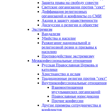
Защита права на свободу совести
Светские организации против "сект"
Диффамация религиозных
организаций и конфликты со СМИ
Акции в защиту нравственности
Дискуссии о религии и обществе
Экстремизм
Вандализм
Убийства и насилие
Разжигание национальной и
религиозной розни и призывы к
насилию
Противодействие экстремизму
Межконфессиональные отношения
Русская Православная Церковь и
католики
Христианство и ислам
Традиционные религии против "сект"
Внутриконфессиональные отношения
Взаимоотношения
мусульманских организаций
Православные юрисдикции
Прочие конфессии
Другие примеры сотрудничества и
конфликтов