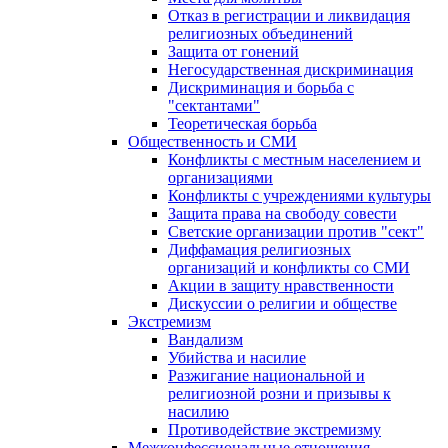
Отказ в регистрации и ликвидация
религиозных объединений
Защита от гонений
Негосударственная дискриминация
Дискриминация и борьба с
"сектантами"
Теоретическая борьба
Общественность и СМИ
Конфликты с местным населением и
организациями
Конфликты с учреждениями культуры
Защита права на свободу совести
Светские организации против "сект"
Диффамация религиозных
организаций и конфликты со СМИ
Акции в защиту нравственности
Дискуссии о религии и обществе
Экстремизм
Вандализм
Убийства и насилие
Разжигание национальной и
религиозной розни и призывы к
насилию
Противодействие экстремизму
Межконфессиональные отношения