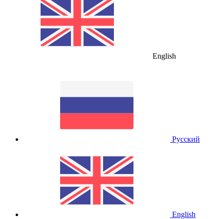
English
Русский
English