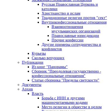
Русская Православная Церковь и
католики
Христианство и ислам
Традиционные религии против "сект"
Внутриконфессиональные отношения
Взаимоотношения
мусульманских организаций
Православные юрисдикции
Прочие конфессии
Другие примеры сотрудничества и
конфликтов
Курьезы
Сколько верующих
Публикации
Из книг "Панорамы"
Сборник "Преодолевая государственно -
конфессиональные отношения"
Статьи сборника "Пределы светскости"
Документы
Архив
Власть
Борьба с ИНН и другими
машиночитаемыми кодами
Место религии в обществе в целом