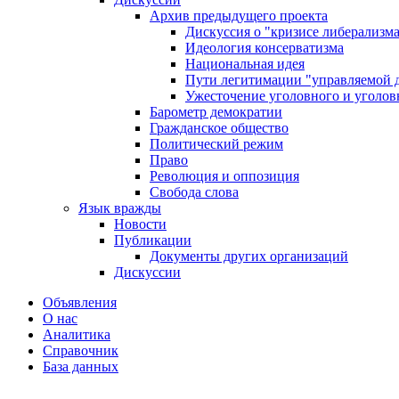
Архив предыдущего проекта
Дискуссия о "кризисе либерализм
Идеология консерватизма
Национальная идея
Пути легитимации "управляемой 
Ужесточение уголовного и уголов
Барометр демократии
Гражданское общество
Политический режим
Право
Революция и оппозиция
Свобода слова
Язык вражды
Новости
Публикации
Документы других организаций
Дискуссии
Объявления
О нас
Аналитика
Справочник
База данных