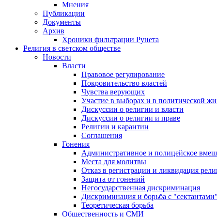
Мнения
Публикации
Документы
Архив
Хроники фильтрации Рунета
Религия в светском обществе
Новости
Власти
Правовое регулирование
Покровительство властей
Чувства верующих
Участие в выборах и в политической ж
Дискуссии о религии и власти
Дискуссии о религии и праве
Религии и карантин
Соглашения
Гонения
Административное и полицейское вмеш
Места для молитвы
Отказ в регистрации и ликвидация рел
Защита от гонений
Негосударственная дискриминация
Дискриминация и борьба с "сектантами
Теоретическая борьба
Общественность и СМИ