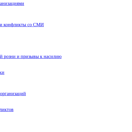
ганизациями
 и конфликты со СМИ
й розни и призывы к насилию
ки
организаций
ликтов