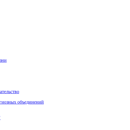
изни
ательство
игиозных объединений
"