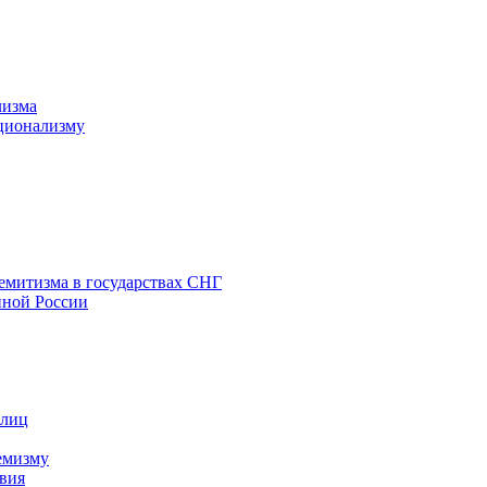
лизма
ционализму
емитизма в государствах СНГ
нной России
 лиц
емизму
вия