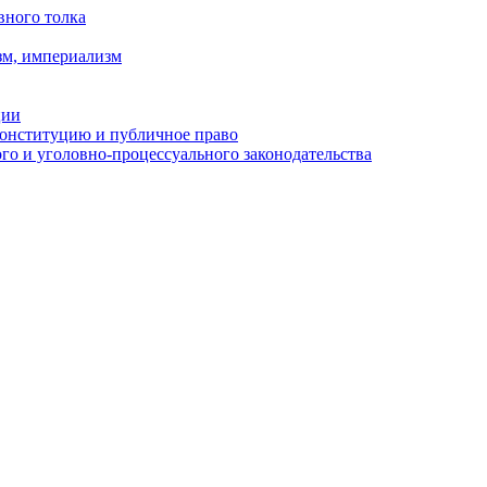
вного толка
зм, империализм
ции
Конституцию и публичное право
о и уголовно-процессуального законодательства