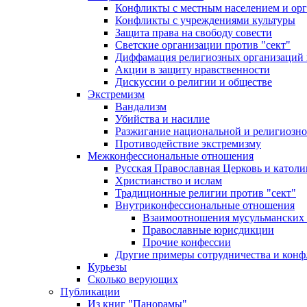
Конфликты с местным населением и ор
Конфликты с учреждениями культуры
Защита права на свободу совести
Светские организации против "сект"
Диффамация религиозных организаций
Акции в защиту нравственности
Дискуссии о религии и обществе
Экстремизм
Вандализм
Убийства и насилие
Разжигание национальной и религиозно
Противодействие экстремизму
Межконфессиональные отношения
Русская Православная Церковь и католи
Христианство и ислам
Традиционные религии против "сект"
Внутриконфессиональные отношения
Взаимоотношения мусульманских 
Православные юрисдикции
Прочие конфессии
Другие примеры сотрудничества и конф
Курьезы
Сколько верующих
Публикации
Из книг "Панорамы"