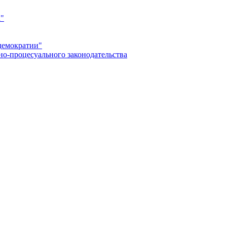
а"
демократии"
но-процесуального законодательства