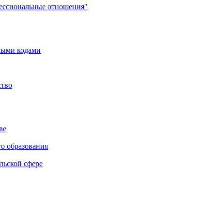
фессиональные отношения"
мыми кодами
ство
ве
го образования
льской сфере