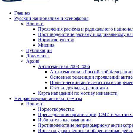
Главная
Русский национализм и ксенофобия
Новости
Проявления расизма и радикального национа
Противодействие расизму и радикальному на
Нормотворчество
Мнения
Публикации
Документы
Архив
Антисемитизм 2003-2006
Антисемитизм в Российской Федерации
Основные тенденции проявлений антис
Политический антисемитизм в совреме
Статьи, доклады, репортажи
Карта нападений по мотиву ненависти
Неправомерный антиэкстремизм
Новости
Нормотворчество
Преследования организаций, СМИ и частных
Избирательные кампании
Противодействие неправомерному антиэкстр
Иные государственные и общественные дейст