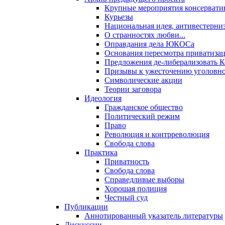
Крупные мероприятия консервати
Курьезы
Национальная идея, антивестерни
О странностях любви...
Оправдания дела ЮКОСа
Основания пересмотра приватиза
Предложения де-либерализовать 
Призывы к ужесточению уголовног
Символические акции
Теории заговора
Идеология
Гражданское общество
Политический режим
Право
Революция и контрреволюция
Свобода слова
Практика
Приватность
Свобода слова
Справедливые выборы
Хорошая полиция
Честный суд
Публикации
Аннотированный указатель литературы
Дискуссии