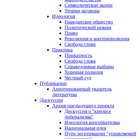
Символические акции
Теории заговора
Идеология
Гражданское общество
Политический режим
Право
Революция и контрреволюция
Свобода слова
Практика
Приватность
Свобода слова
Справедливые выборы
Хорошая полиция
Честный суд
Публикации
Аннотированный указатель
литературы
Дискуссии
Архив предыдущего проекта
Дискуссия о "кризисе
либерализма"
Идеология консерватизма
Национальная идея
Пути легитимации "управляемой