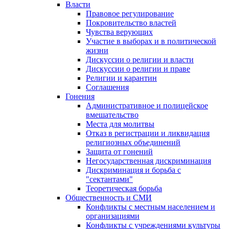
Власти
Правовое регулирование
Покровительство властей
Чувства верующих
Участие в выборах и в политической
жизни
Дискуссии о религии и власти
Дискуссии о религии и праве
Религии и карантин
Соглашения
Гонения
Административное и полицейское
вмешательство
Места для молитвы
Отказ в регистрации и ликвидация
религиозных объединений
Защита от гонений
Негосударственная дискриминация
Дискриминация и борьба с
"сектантами"
Теоретическая борьба
Общественность и СМИ
Конфликты с местным населением и
организациями
Конфликты с учреждениями культуры