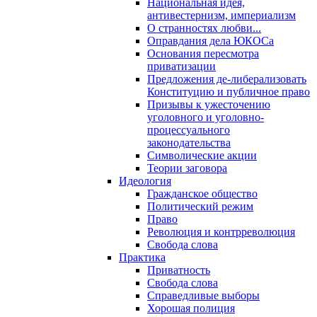
Национальная идея,
антивестернизм, империализм
О странностях любви...
Оправдания дела ЮКОСа
Основания пересмотра
приватизации
Предложения де-либерализовать
Конституцию и публичное право
Призывы к ужесточению
уголовного и уголовно-
процессуального
законодательства
Символические акции
Теории заговора
Идеология
Гражданское общество
Политический режим
Право
Революция и контрреволюция
Свобода слова
Практика
Приватность
Свобода слова
Справедливые выборы
Хорошая полиция