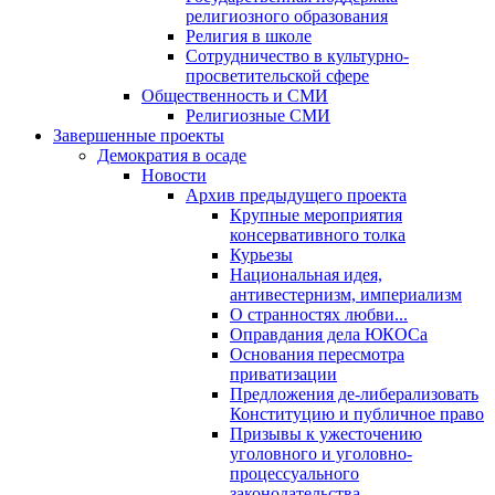
религиозного образования
Религия в школе
Сотрудничество в культурно-
просветительской сфере
Общественность и СМИ
Религиозные СМИ
Завершенные проекты
Демократия в осаде
Новости
Архив предыдущего проекта
Крупные мероприятия
консервативного толка
Курьезы
Национальная идея,
антивестернизм, империализм
О странностях любви...
Оправдания дела ЮКОСа
Основания пересмотра
приватизации
Предложения де-либерализовать
Конституцию и публичное право
Призывы к ужесточению
уголовного и уголовно-
процессуального
законодательства