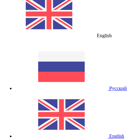
English
Русский
English