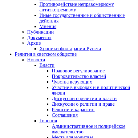
Противодействие неправомерному
антиэкстремизму
Иные государственные и общественные
действия
Мнения
Публикации
Документы
Архив
Хроники фильтрации Рунета
Религия в светском обществе
Новости
Власти
Правовое регулирование
Покровительство властей
Чувства верующих
Участие в выборах и в политической
жизни
Дискуссии о религии и власти
Дискуссии о религии и праве
Религии и карантин
Соглашения
Гонения
Административное и полицейское
вмешательство
Места для молитвы