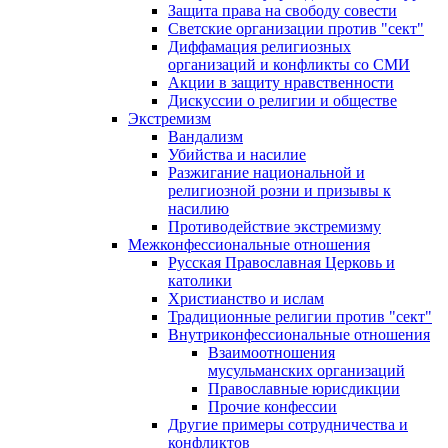
Защита права на свободу совести
Светские организации против "сект"
Диффамация религиозных
организаций и конфликты со СМИ
Акции в защиту нравственности
Дискуссии о религии и обществе
Экстремизм
Вандализм
Убийства и насилие
Разжигание национальной и
религиозной розни и призывы к
насилию
Противодействие экстремизму
Межконфессиональные отношения
Русская Православная Церковь и
католики
Христианство и ислам
Традиционные религии против "сект"
Внутриконфессиональные отношения
Взаимоотношения
мусульманских организаций
Православные юрисдикции
Прочие конфессии
Другие примеры сотрудничества и
конфликтов