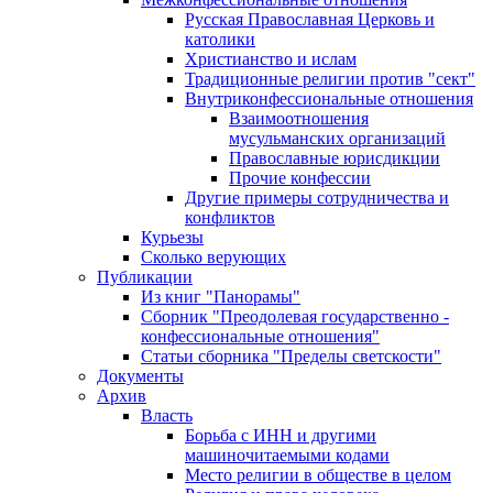
Русская Православная Церковь и
католики
Христианство и ислам
Традиционные религии против "сект"
Внутриконфессиональные отношения
Взаимоотношения
мусульманских организаций
Православные юрисдикции
Прочие конфессии
Другие примеры сотрудничества и
конфликтов
Курьезы
Сколько верующих
Публикации
Из книг "Панорамы"
Сборник "Преодолевая государственно -
конфессиональные отношения"
Статьи сборника "Пределы светскости"
Документы
Архив
Власть
Борьба с ИНН и другими
машиночитаемыми кодами
Место религии в обществе в целом