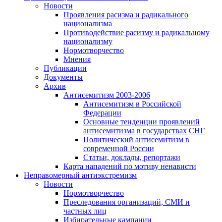
Новости
Проявления расизма и радикального
национализма
Противодействие расизму и радикальному
национализму
Нормотворчество
Мнения
Публикации
Документы
Архив
Антисемитизм 2003-2006
Антисемитизм в Российской
Федерации
Основные тенденции проявлений
антисемитизма в государствах СНГ
Политический антисемитизм в
современной России
Статьи, доклады, репортажи
Карта нападений по мотиву ненависти
Неправомерный антиэкстремизм
Новости
Нормотворчество
Преследования организаций, СМИ и
частных лиц
Избирательные кампании