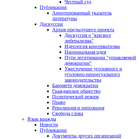
Честный суд
Публикации
Аннотированный указатель
литературы
Дискуссии
Архив предыдущего проекта
Дискуссия о "кризисе
либерализма"
Идеология консерватизма
Национальная идея
Пути легитимации "управляемой
демократии"
Ужесточение уголовного и
уголовно-процесуального
законодательства
Барометр демократии
Гражданское общество
Политический режим
Право
Революция и оппозиция
Свобода слова
Язык вражды
Новости
Публикации
Документы других организаций