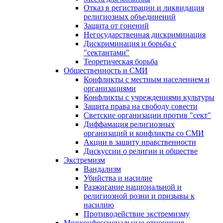
Отказ в регистрации и ликвидация
религиозных объединений
Защита от гонений
Негосударственная дискриминация
Дискриминация и борьба с
"сектантами"
Теоретическая борьба
Общественность и СМИ
Конфликты с местным населением и
организациями
Конфликты с учреждениями культуры
Защита права на свободу совести
Светские организации против "сект"
Диффамация религиозных
организаций и конфликты со СМИ
Акции в защиту нравственности
Дискуссии о религии и обществе
Экстремизм
Вандализм
Убийства и насилие
Разжигание национальной и
религиозной розни и призывы к
насилию
Противодействие экстремизму
Межконфессиональные отношения