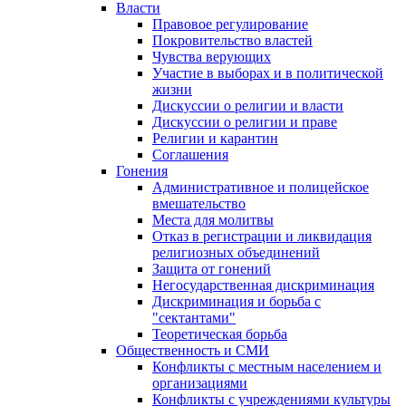
Власти
Правовое регулирование
Покровительство властей
Чувства верующих
Участие в выборах и в политической
жизни
Дискуссии о религии и власти
Дискуссии о религии и праве
Религии и карантин
Соглашения
Гонения
Административное и полицейское
вмешательство
Места для молитвы
Отказ в регистрации и ликвидация
религиозных объединений
Защита от гонений
Негосударственная дискриминация
Дискриминация и борьба с
"сектантами"
Теоретическая борьба
Общественность и СМИ
Конфликты с местным населением и
организациями
Конфликты с учреждениями культуры