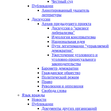
Честный суд
Публикации
Аннотированный указатель
литературы
Дискуссии
Архив предыдущего проекта
Дискуссия о "кризисе
либерализма"
Идеология консерватизма
Национальная идея
Пути легитимации "управляемой
демократии"
Ужесточение уголовного и
уголовно-процесуального
законодательства
Барометр демократии
Гражданское общество
Политический режим
Право
Революция и оппозиция
Свобода слова
Язык вражды
Новости
Публикации
Документы других организаций