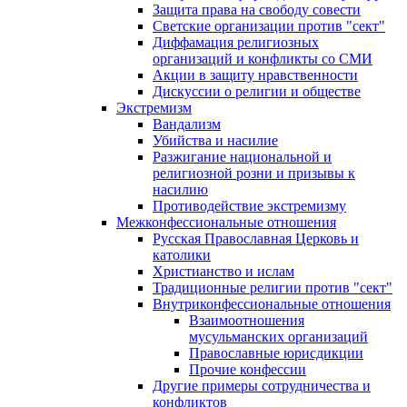
Защита права на свободу совести
Светские организации против "сект"
Диффамация религиозных
организаций и конфликты со СМИ
Акции в защиту нравственности
Дискуссии о религии и обществе
Экстремизм
Вандализм
Убийства и насилие
Разжигание национальной и
религиозной розни и призывы к
насилию
Противодействие экстремизму
Межконфессиональные отношения
Русская Православная Церковь и
католики
Христианство и ислам
Традиционные религии против "сект"
Внутриконфессиональные отношения
Взаимоотношения
мусульманских организаций
Православные юрисдикции
Прочие конфессии
Другие примеры сотрудничества и
конфликтов