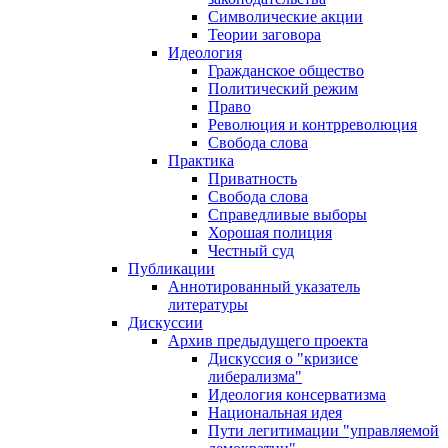
Символические акции
Теории заговора
Идеология
Гражданское общество
Политический режим
Право
Революция и контрреволюция
Свобода слова
Практика
Приватность
Свобода слова
Справедливые выборы
Хорошая полиция
Честный суд
Публикации
Аннотированный указатель
литературы
Дискуссии
Архив предыдущего проекта
Дискуссия о "кризисе
либерализма"
Идеология консерватизма
Национальная идея
Пути легитимации "управляемой