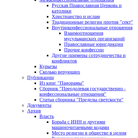
Русская Православная Церковь и
католики
Христианство и ислам
Традиционные религии против "сект"
Внутриконфессиональные отношения
Взаимоотношения
мусульманских организаций
Православные юрисдикции
Прочие конфессии
Другие примеры сотрудничества и
конфликтов
Курьезы
Сколько верующих
Публикации
Из книг "Панорамы"
Сборник "Преодолевая государственно -
конфессиональные отношения"
Статьи сборника "Пределы светскости"
Документы
Архив
Власть
Борьба с ИНН и другими
машиночитаемыми кодами
Место религии в обществе в целом