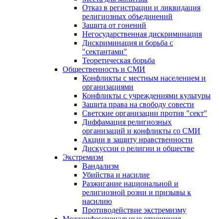
Отказ в регистрации и ликвидация
религиозных объединений
Защита от гонений
Негосударственная дискриминация
Дискриминация и борьба с
"сектантами"
Теоретическая борьба
Общественность и СМИ
Конфликты с местным населением и
организациями
Конфликты с учреждениями культуры
Защита права на свободу совести
Светские организации против "сект"
Диффамация религиозных
организаций и конфликты со СМИ
Акции в защиту нравственности
Дискуссии о религии и обществе
Экстремизм
Вандализм
Убийства и насилие
Разжигание национальной и
религиозной розни и призывы к
насилию
Противодействие экстремизму
Межконфессиональные отношения