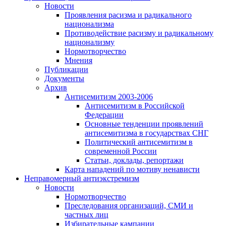
Новости
Проявления расизма и радикального
национализма
Противодействие расизму и радикальному
национализму
Нормотворчество
Мнения
Публикации
Документы
Архив
Антисемитизм 2003-2006
Антисемитизм в Российской
Федерации
Основные тенденции проявлений
антисемитизма в государствах СНГ
Политический антисемитизм в
современной России
Статьи, доклады, репортажи
Карта нападений по мотиву ненависти
Неправомерный антиэкстремизм
Новости
Нормотворчество
Преследования организаций, СМИ и
частных лиц
Избирательные кампании