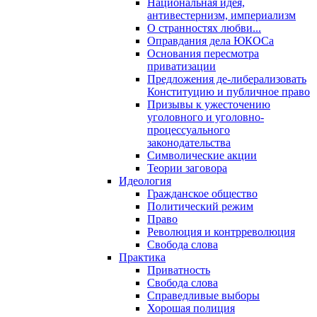
Национальная идея,
антивестернизм, империализм
О странностях любви...
Оправдания дела ЮКОСа
Основания пересмотра
приватизации
Предложения де-либерализовать
Конституцию и публичное право
Призывы к ужесточению
уголовного и уголовно-
процессуального
законодательства
Символические акции
Теории заговора
Идеология
Гражданское общество
Политический режим
Право
Революция и контрреволюция
Свобода слова
Практика
Приватность
Свобода слова
Справедливые выборы
Хорошая полиция