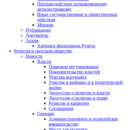
Противодействие неправомерному
антиэкстремизму
Иные государственные и общественные
действия
Мнения
Публикации
Документы
Архив
Хроники фильтрации Рунета
Религия в светском обществе
Новости
Власти
Правовое регулирование
Покровительство властей
Чувства верующих
Участие в выборах и в политической
жизни
Дискуссии о религии и власти
Дискуссии о религии и праве
Религии и карантин
Соглашения
Гонения
Административное и полицейское
вмешательство
Места для молитвы