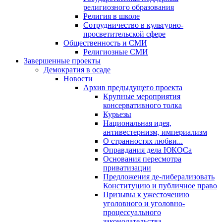
религиозного образования
Религия в школе
Сотрудничество в культурно-
просветительской сфере
Общественность и СМИ
Религиозные СМИ
Завершенные проекты
Демократия в осаде
Новости
Архив предыдущего проекта
Крупные мероприятия
консервативного толка
Курьезы
Национальная идея,
антивестернизм, империализм
О странностях любви...
Оправдания дела ЮКОСа
Основания пересмотра
приватизации
Предложения де-либерализовать
Конституцию и публичное право
Призывы к ужесточению
уголовного и уголовно-
процессуального
законодательства