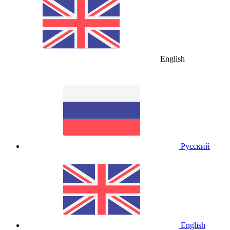
English
Русский
English