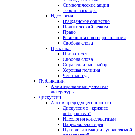
Символические акции
Теории заговора
Идеология
Гражданское общество
Политический режим
Право
Революция и контрреволюция
Свобода слова
Практика
Приватность
Свобода слова
Справедливые выборы
Хорошая полиция
Честный суд
Публикации
Аннотированный указатель
литературы
Дискуссии
Архив предыдущего проекта
Дискуссия о "кризисе
либерализма"
Идеология консерватизма
Национальная идея
Пути легитимации "управляемой