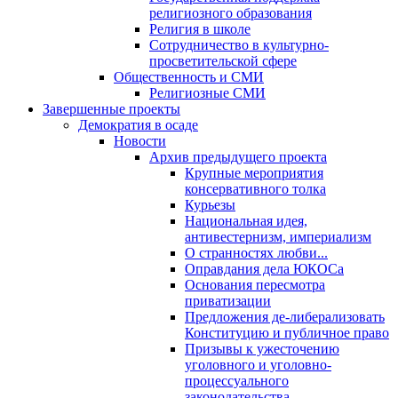
религиозного образования
Религия в школе
Сотрудничество в культурно-
просветительской сфере
Общественность и СМИ
Религиозные СМИ
Завершенные проекты
Демократия в осаде
Новости
Архив предыдущего проекта
Крупные мероприятия
консервативного толка
Курьезы
Национальная идея,
антивестернизм, империализм
О странностях любви...
Оправдания дела ЮКОСа
Основания пересмотра
приватизации
Предложения де-либерализовать
Конституцию и публичное право
Призывы к ужесточению
уголовного и уголовно-
процессуального
законодательства