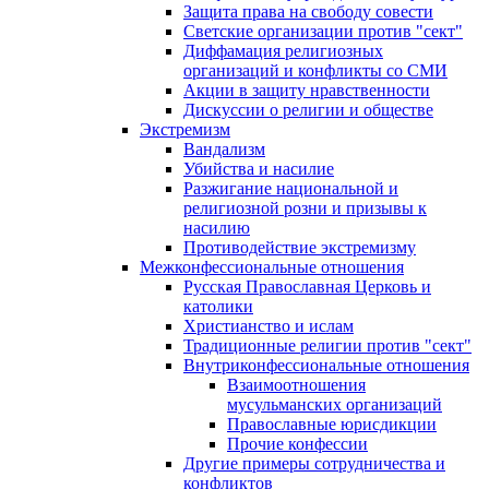
Защита права на свободу совести
Светские организации против "сект"
Диффамация религиозных
организаций и конфликты со СМИ
Акции в защиту нравственности
Дискуссии о религии и обществе
Экстремизм
Вандализм
Убийства и насилие
Разжигание национальной и
религиозной розни и призывы к
насилию
Противодействие экстремизму
Межконфессиональные отношения
Русская Православная Церковь и
католики
Христианство и ислам
Традиционные религии против "сект"
Внутриконфессиональные отношения
Взаимоотношения
мусульманских организаций
Православные юрисдикции
Прочие конфессии
Другие примеры сотрудничества и
конфликтов