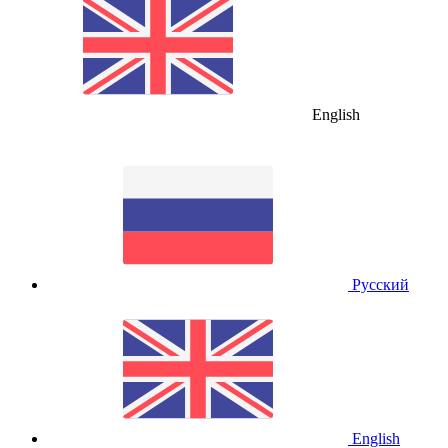
English
Русский
English