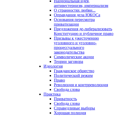
Национальная идея,
антивестернизм, империализм
О странностях любви...
Оправдания дела ЮКОСа
Основания пересмотра
приватизации
Предложения де-либерализовать
Конституцию и публичное право
Призывы к ужесточению
уголовного и уголовно-
процессуального
законодательства
Символические акции
Теории заговора
Идеология
Гражданское общество
Политический режим
Право
Революция и контрреволюция
Свобода слова
Практика
Приватность
Свобода слова
Справедливые выборы
Хорошая полиция