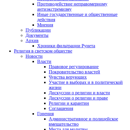
Противодействие неправомерному
антиэкстремизму
Иные государственные и общественные
действия
Мнения
Публикации
Документы
Архив
Хроники фильтрации Рунета
Религия в светском обществе
Новости
Власти
Правовое регулирование
Покровительство властей
Чувства верующих
Участие в выборах и в политической
жизни
Дискуссии о религии и власти
Дискуссии о религии и праве
Религии и карантин
Соглашения
Гонения
Административное и полицейское
вмешательство
Места для молитвы