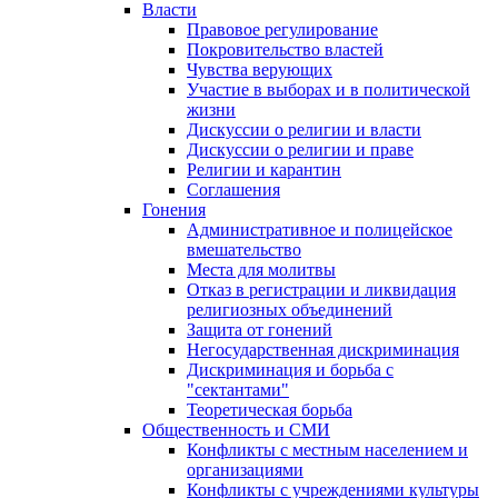
Власти
Правовое регулирование
Покровительство властей
Чувства верующих
Участие в выборах и в политической
жизни
Дискуссии о религии и власти
Дискуссии о религии и праве
Религии и карантин
Соглашения
Гонения
Административное и полицейское
вмешательство
Места для молитвы
Отказ в регистрации и ликвидация
религиозных объединений
Защита от гонений
Негосударственная дискриминация
Дискриминация и борьба с
"сектантами"
Теоретическая борьба
Общественность и СМИ
Конфликты с местным населением и
организациями
Конфликты с учреждениями культуры