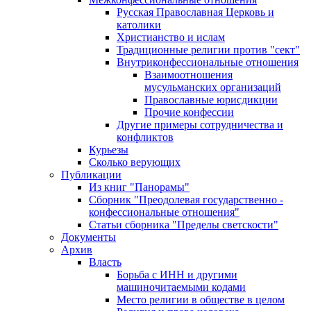
Русская Православная Церковь и
католики
Христианство и ислам
Традиционные религии против "сект"
Внутриконфессиональные отношения
Взаимоотношения
мусульманских организаций
Православные юрисдикции
Прочие конфессии
Другие примеры сотрудничества и
конфликтов
Курьезы
Сколько верующих
Публикации
Из книг "Панорамы"
Сборник "Преодолевая государственно -
конфессиональные отношения"
Статьи сборника "Пределы светскости"
Документы
Архив
Власть
Борьба с ИНН и другими
машиночитаемыми кодами
Место религии в обществе в целом