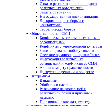
Отказ в регистрации и ликвидация
религиозных объединений
Защита от гонений
Негосударственная дискриминация
Дискриминация и борьба с
"сектантами"
Теоретическая борьба
Общественность и СМИ
Конфликты с местным населением и
организациями
Конфликты с учреждениями культуры
Защита права на свободу совести
Светские организации против "сект"
Диффамация религиозных
организаций и конфликты со СМИ
Акции в защиту нравственности
Дискуссии о религии и обществе
Экстремизм
Вандализм
Убийства и насилие
Разжигание национальной и
религиозной розни и призывы к
насилию
Противодействие экстремизму
Межконфессиональные отношения