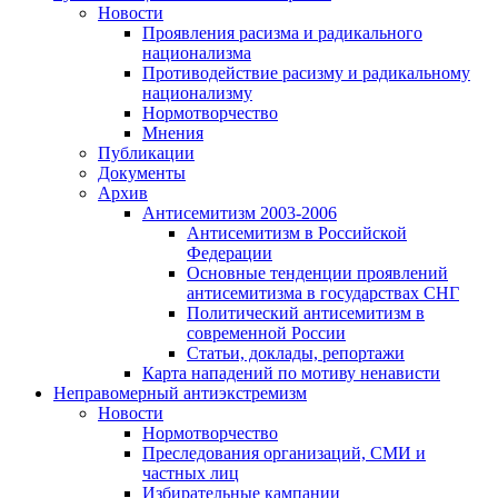
Новости
Проявления расизма и радикального
национализма
Противодействие расизму и радикальному
национализму
Нормотворчество
Мнения
Публикации
Документы
Архив
Антисемитизм 2003-2006
Антисемитизм в Российской
Федерации
Основные тенденции проявлений
антисемитизма в государствах СНГ
Политический антисемитизм в
современной России
Статьи, доклады, репортажи
Карта нападений по мотиву ненависти
Неправомерный антиэкстремизм
Новости
Нормотворчество
Преследования организаций, СМИ и
частных лиц
Избирательные кампании