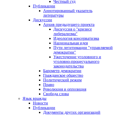
Честный суд
Публикации
Аннотированный указатель
литературы
Дискуссии
Архив предыдущего проекта
Дискуссия о "кризисе
либерализма"
Идеология консерватизма
Национальная идея
Пути легитимации "управляемой
демократии"
Ужесточение уголовного и
уголовно-процесуального
законодательства
Барометр демократии
Гражданское общество
Политический режим
Право
Революция и оппозиция
Свобода слова
Язык вражды
Новости
Публикации
Документы других организаций