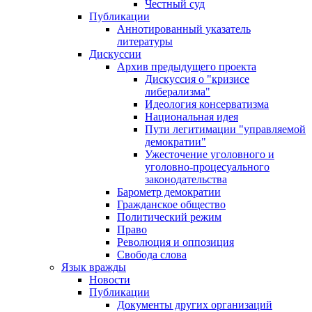
Честный суд
Публикации
Аннотированный указатель
литературы
Дискуссии
Архив предыдущего проекта
Дискуссия о "кризисе
либерализма"
Идеология консерватизма
Национальная идея
Пути легитимации "управляемой
демократии"
Ужесточение уголовного и
уголовно-процесуального
законодательства
Барометр демократии
Гражданское общество
Политический режим
Право
Революция и оппозиция
Свобода слова
Язык вражды
Новости
Публикации
Документы других организаций