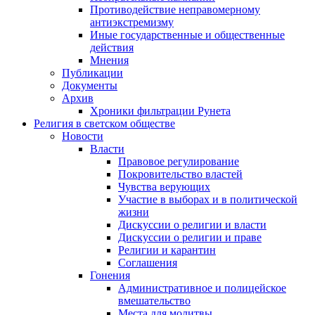
Противодействие неправомерному
антиэкстремизму
Иные государственные и общественные
действия
Мнения
Публикации
Документы
Архив
Хроники фильтрации Рунета
Религия в светском обществе
Новости
Власти
Правовое регулирование
Покровительство властей
Чувства верующих
Участие в выборах и в политической
жизни
Дискуссии о религии и власти
Дискуссии о религии и праве
Религии и карантин
Соглашения
Гонения
Административное и полицейское
вмешательство
Места для молитвы