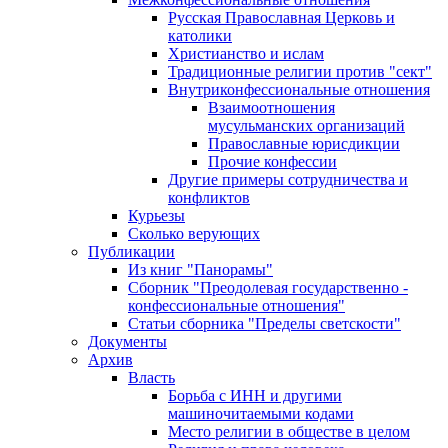
Русская Православная Церковь и
католики
Христианство и ислам
Традиционные религии против "сект"
Внутриконфессиональные отношения
Взаимоотношения
мусульманских организаций
Православные юрисдикции
Прочие конфессии
Другие примеры сотрудничества и
конфликтов
Курьезы
Сколько верующих
Публикации
Из книг "Панорамы"
Сборник "Преодолевая государственно -
конфессиональные отношения"
Статьи сборника "Пределы светскости"
Документы
Архив
Власть
Борьба с ИНН и другими
машиночитаемыми кодами
Место религии в обществе в целом