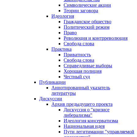
Символические акции
Теории заговора
Идеология
Гражданское общество
Политический режим
Право
Революция и контрреволюция
Свобода слова
Практика
Приватность
Свобода слова
Справедливые выборы
Хорошая полиция
Честный суд
Публикации
Аннотированный указатель
литературы
Дискуссии
Архив предыдущего проекта
Дискуссия о "кризисе
либерализма"
Идеология консерватизма
Национальная идея
Пути легитимации "управляемой