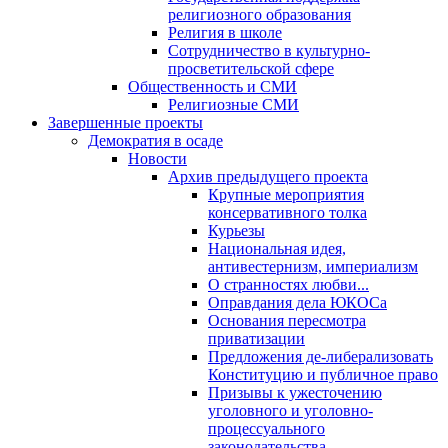
религиозного образования
Религия в школе
Сотрудничество в культурно-
просветительской сфере
Общественность и СМИ
Религиозные СМИ
Завершенные проекты
Демократия в осаде
Новости
Архив предыдущего проекта
Крупные мероприятия
консервативного толка
Курьезы
Национальная идея,
антивестернизм, империализм
О странностях любви...
Оправдания дела ЮКОСа
Основания пересмотра
приватизации
Предложения де-либерализовать
Конституцию и публичное право
Призывы к ужесточению
уголовного и уголовно-
процессуального
законодательства