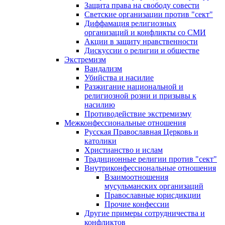
Защита права на свободу совести
Светские организации против "сект"
Диффамация религиозных
организаций и конфликты со СМИ
Акции в защиту нравственности
Дискуссии о религии и обществе
Экстремизм
Вандализм
Убийства и насилие
Разжигание национальной и
религиозной розни и призывы к
насилию
Противодействие экстремизму
Межконфессиональные отношения
Русская Православная Церковь и
католики
Христианство и ислам
Традиционные религии против "сект"
Внутриконфессиональные отношения
Взаимоотношения
мусульманских организаций
Православные юрисдикции
Прочие конфессии
Другие примеры сотрудничества и
конфликтов