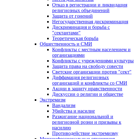
Отказ в регистрации и ликвидация
религиозных объединений
Защита от гонений
Негосударственная дискриминация
Дискриминация и борьба с
"сектантами"
Теоретическая борьба
Общественность и СМИ
Конфликты с местным населением и
организациями
Конфликты с учреждениями культуры
Защита права на свободу совести
Светские организации против "сект"
Диффамация религиозных
организаций и конфликты со СМИ
Акции в защиту нравственности
Дискуссии о религии и обществе
Экстремизм
Вандализм
Убийства и насилие
Разжигание национальной и
религиозной розни и призывы к
насилию
Противодействие экстремизму
Межконфессиональные отношения