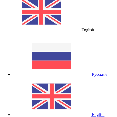
English
Русский
English