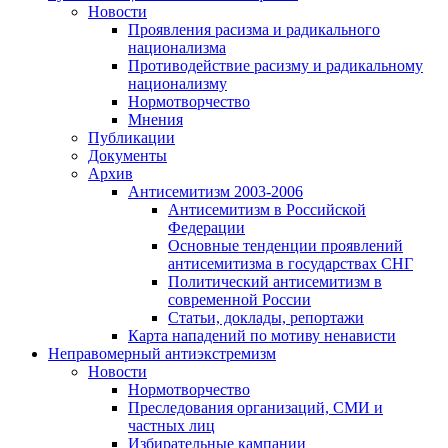
Новости
Проявления расизма и радикального
национализма
Противодействие расизму и радикальному
национализму
Нормотворчество
Мнения
Публикации
Документы
Архив
Антисемитизм 2003-2006
Антисемитизм в Российской
Федерации
Основные тенденции проявлений
антисемитизма в государствах СНГ
Политический антисемитизм в
современной России
Статьи, доклады, репортажи
Карта нападений по мотиву ненависти
Неправомерный антиэкстремизм
Новости
Нормотворчество
Преследования организаций, СМИ и
частных лиц
Избирательные кампании