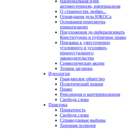
Национальная идея,
антивестернизм, империализм
О странностях любви...
Оправдания дела ЮКОСа
Основания пересмотра
приватизации
Предложения де-либерализовать
Конституцию и публичное право
Призывы к ужесточению
уголовного и уголовно-
процессуального
законодательства
Символические акции
Теории заговора
Идеология
Гражданское общество
Политический режим
Право
Революция и контрреволюция
Свобода слова
Практика
Приватность
Свобода слова
Справедливые выборы
Хорошая полиция