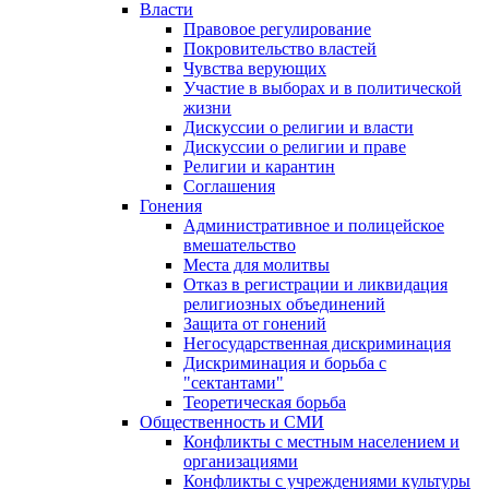
Власти
Правовое регулирование
Покровительство властей
Чувства верующих
Участие в выборах и в политической
жизни
Дискуссии о религии и власти
Дискуссии о религии и праве
Религии и карантин
Соглашения
Гонения
Административное и полицейское
вмешательство
Места для молитвы
Отказ в регистрации и ликвидация
религиозных объединений
Защита от гонений
Негосударственная дискриминация
Дискриминация и борьба с
"сектантами"
Теоретическая борьба
Общественность и СМИ
Конфликты с местным населением и
организациями
Конфликты с учреждениями культуры