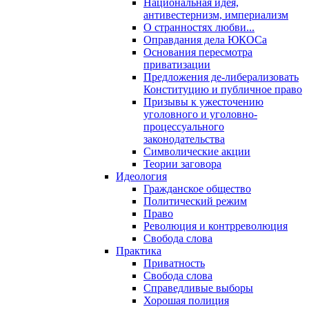
Национальная идея,
антивестернизм, империализм
О странностях любви...
Оправдания дела ЮКОСа
Основания пересмотра
приватизации
Предложения де-либерализовать
Конституцию и публичное право
Призывы к ужесточению
уголовного и уголовно-
процессуального
законодательства
Символические акции
Теории заговора
Идеология
Гражданское общество
Политический режим
Право
Революция и контрреволюция
Свобода слова
Практика
Приватность
Свобода слова
Справедливые выборы
Хорошая полиция