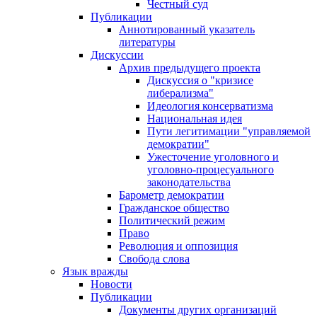
Честный суд
Публикации
Аннотированный указатель
литературы
Дискуссии
Архив предыдущего проекта
Дискуссия о "кризисе
либерализма"
Идеология консерватизма
Национальная идея
Пути легитимации "управляемой
демократии"
Ужесточение уголовного и
уголовно-процесуального
законодательства
Барометр демократии
Гражданское общество
Политический режим
Право
Революция и оппозиция
Свобода слова
Язык вражды
Новости
Публикации
Документы других организаций