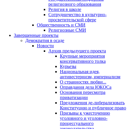
религиозного образования
Религия в школе
Сотрудничество в культурно-
просветительской сфере
Общественность и СМИ
Религиозные СМИ
Завершенные проекты
Демократия в осаде
Новости
Архив предыдущего проекта
Крупные мероприятия
консервативного толка
Курьезы
Национальная идея,
антивестернизм, империализм
О странностях любви...
Оправдания дела ЮКОСа
Основания пересмотра
приватизации
Предложения де-либерализовать
Конституцию и публичное право
Призывы к ужесточению
уголовного и уголовно-
процессуального
законодательства