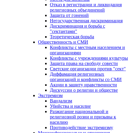
Отказ в регистрации и ликвидация
религиозных объединений
Защита от гонений
Негосударственная дискриминация
Дискриминация и борьба с
"сектантами"
Теоретическая борьба
Общественность и СМИ
Конфликты с местным населением и
организациями
Конфликты с учреждениями культуры
Защита права на свободу совести
Светские организации против "сект"
Диффамация религиозных
организаций и конфликты со СМИ
Акции в защиту нравственности
Дискуссии о религии и обществе
Экстремизм
Вандализм
Убийства и насилие
Разжигание национальной и
религиозной розни и призывы к
насилию
Противодействие экстремизму
Межконфессиональные отношения