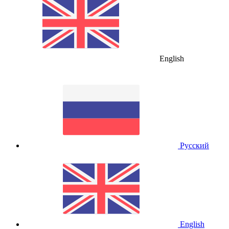
English
Русский
English