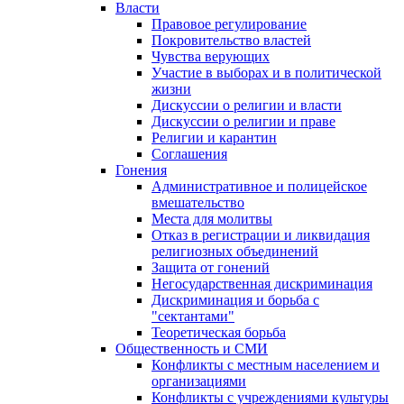
Власти
Правовое регулирование
Покровительство властей
Чувства верующих
Участие в выборах и в политической
жизни
Дискуссии о религии и власти
Дискуссии о религии и праве
Религии и карантин
Соглашения
Гонения
Административное и полицейское
вмешательство
Места для молитвы
Отказ в регистрации и ликвидация
религиозных объединений
Защита от гонений
Негосударственная дискриминация
Дискриминация и борьба с
"сектантами"
Теоретическая борьба
Общественность и СМИ
Конфликты с местным населением и
организациями
Конфликты с учреждениями культуры