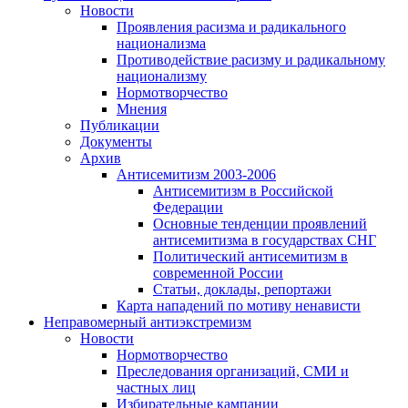
Новости
Проявления расизма и радикального
национализма
Противодействие расизму и радикальному
национализму
Нормотворчество
Мнения
Публикации
Документы
Архив
Антисемитизм 2003-2006
Антисемитизм в Российской
Федерации
Основные тенденции проявлений
антисемитизма в государствах СНГ
Политический антисемитизм в
современной России
Статьи, доклады, репортажи
Карта нападений по мотиву ненависти
Неправомерный антиэкстремизм
Новости
Нормотворчество
Преследования организаций, СМИ и
частных лиц
Избирательные кампании