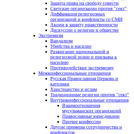
Защита права на свободу совести
Светские организации против "сект"
Диффамация религиозных
организаций и конфликты со СМИ
Акции в защиту нравственности
Дискуссии о религии и обществе
Экстремизм
Вандализм
Убийства и насилие
Разжигание национальной и
религиозной розни и призывы к
насилию
Противодействие экстремизму
Межконфессиональные отношения
Русская Православная Церковь и
католики
Христианство и ислам
Традиционные религии против "сект"
Внутриконфессиональные отношения
Взаимоотношения
мусульманских организаций
Православные юрисдикции
Прочие конфессии
Другие примеры сотрудничества и
конфликтов