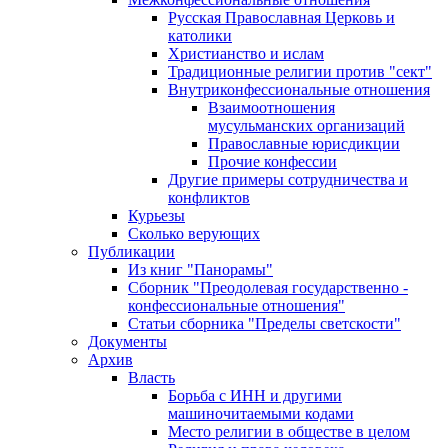
Русская Православная Церковь и
католики
Христианство и ислам
Традиционные религии против "сект"
Внутриконфессиональные отношения
Взаимоотношения
мусульманских организаций
Православные юрисдикции
Прочие конфессии
Другие примеры сотрудничества и
конфликтов
Курьезы
Сколько верующих
Публикации
Из книг "Панорамы"
Сборник "Преодолевая государственно -
конфессиональные отношения"
Статьи сборника "Пределы светскости"
Документы
Архив
Власть
Борьба с ИНН и другими
машиночитаемыми кодами
Место религии в обществе в целом