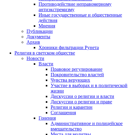
Противодействие неправомерному
антиэкстремизму
Иные государственные и общественные
действия
Мнения
Публикации
Документы
Архив
Хроники фильтрации Рунета
Религия в светском обществе
Новости
Власти
Правовое регулирование
Покровительство властей
Чувства верующих
Участие в выборах и в политической
жизни
Дискуссии о религии и власти
Дискуссии о религии и праве
Религии и карантин
Соглашения
Гонения
Административное и полицейское
вмешательство
Места для молитвы