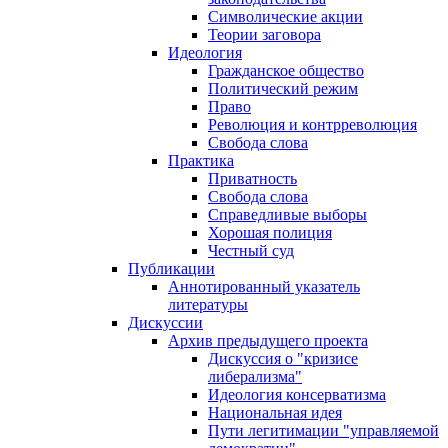
Символические акции
Теории заговора
Идеология
Гражданское общество
Политический режим
Право
Революция и контрреволюция
Свобода слова
Практика
Приватность
Свобода слова
Справедливые выборы
Хорошая полиция
Честный суд
Публикации
Аннотированный указатель
литературы
Дискуссии
Архив предыдущего проекта
Дискуссия о "кризисе
либерализма"
Идеология консерватизма
Национальная идея
Пути легитимации "управляемой