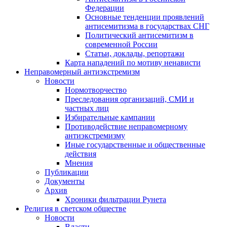
Федерации
Основные тенденции проявлений
антисемитизма в государствах СНГ
Политический антисемитизм в
современной России
Статьи, доклады, репортажи
Карта нападений по мотиву ненависти
Неправомерный антиэкстремизм
Новости
Нормотворчество
Преследования организаций, СМИ и
частных лиц
Избирательные кампании
Противодействие неправомерному
антиэкстремизму
Иные государственные и общественные
действия
Мнения
Публикации
Документы
Архив
Хроники фильтрации Рунета
Религия в светском обществе
Новости
Власти