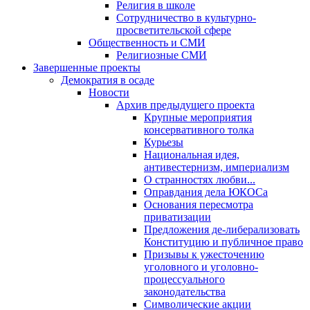
Религия в школе
Сотрудничество в культурно-
просветительской сфере
Общественность и СМИ
Религиозные СМИ
Завершенные проекты
Демократия в осаде
Новости
Архив предыдущего проекта
Крупные мероприятия
консервативного толка
Курьезы
Национальная идея,
антивестернизм, империализм
О странностях любви...
Оправдания дела ЮКОСа
Основания пересмотра
приватизации
Предложения де-либерализовать
Конституцию и публичное право
Призывы к ужесточению
уголовного и уголовно-
процессуального
законодательства
Символические акции