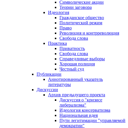
Символические акции
Теории заговора
Идеология
Гражданское общество
Политический режим
Право
Революция и контрреволюция
Свобода слова
Практика
Приватность
Свобода слова
Справедливые выборы
Хорошая полиция
Честный суд
Публикации
Аннотированный указатель
литературы
Дискуссии
Архив предыдущего проекта
Дискуссия о "кризисе
либерализма"
Идеология консерватизма
Национальная идея
Пути легитимации "управляемой
демократии"