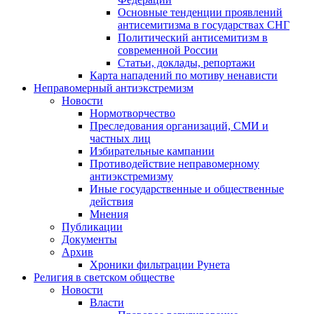
Основные тенденции проявлений
антисемитизма в государствах СНГ
Политический антисемитизм в
современной России
Статьи, доклады, репортажи
Карта нападений по мотиву ненависти
Неправомерный антиэкстремизм
Новости
Нормотворчество
Преследования организаций, СМИ и
частных лиц
Избирательные кампании
Противодействие неправомерному
антиэкстремизму
Иные государственные и общественные
действия
Мнения
Публикации
Документы
Архив
Хроники фильтрации Рунета
Религия в светском обществе
Новости
Власти