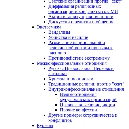
Светские организации против "сект"
Диффамация религиозных
организаций и конфликты со СМИ
Акции в защиту нравственности
Дискуссии о религии и обществе
Экстремизм
Вандализм
Убийства и насилие
Разжигание национальной и
религиозной розни и призывы к
насилию
Противодействие экстремизму
Межконфессиональные отношения
Русская Православная Церковь и
католики
Христианство и ислам
Традиционные религии против "сект"
Внутриконфессиональные отношения
Взаимоотношения
мусульманских организаций
Православные юрисдикции
Прочие конфессии
Другие примеры сотрудничества и
конфликтов
Курьезы