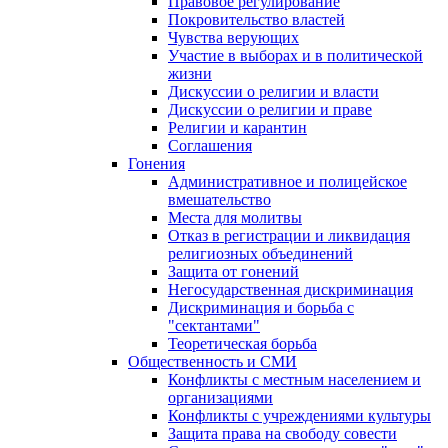
Правовое регулирование
Покровительство властей
Чувства верующих
Участие в выборах и в политической
жизни
Дискуссии о религии и власти
Дискуссии о религии и праве
Религии и карантин
Соглашения
Гонения
Административное и полицейское
вмешательство
Места для молитвы
Отказ в регистрации и ликвидация
религиозных объединений
Защита от гонений
Негосударственная дискриминация
Дискриминация и борьба с
"сектантами"
Теоретическая борьба
Общественность и СМИ
Конфликты с местным населением и
организациями
Конфликты с учреждениями культуры
Защита права на свободу совести