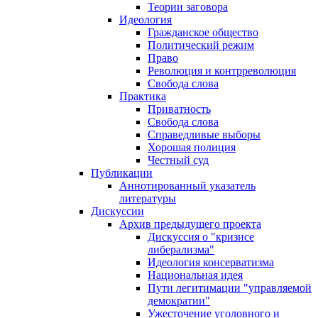
Теории заговора
Идеология
Гражданское общество
Политический режим
Право
Революция и контрреволюция
Свобода слова
Практика
Приватность
Свобода слова
Справедливые выборы
Хорошая полиция
Честный суд
Публикации
Аннотированный указатель
литературы
Дискуссии
Архив предыдущего проекта
Дискуссия о "кризисе
либерализма"
Идеология консерватизма
Национальная идея
Пути легитимации "управляемой
демократии"
Ужесточение уголовного и