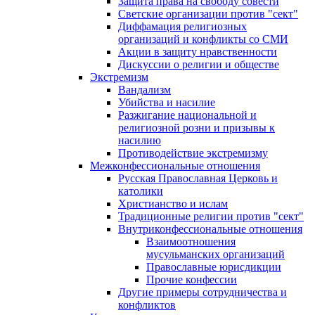
Защита права на свободу совести
Светские организации против "сект"
Диффамация религиозных
организаций и конфликты со СМИ
Акции в защиту нравственности
Дискуссии о религии и обществе
Экстремизм
Вандализм
Убийства и насилие
Разжигание национальной и
религиозной розни и призывы к
насилию
Противодействие экстремизму
Межконфессиональные отношения
Русская Православная Церковь и
католики
Христианство и ислам
Традиционные религии против "сект"
Внутриконфессиональные отношения
Взаимоотношения
мусульманских организаций
Православные юрисдикции
Прочие конфессии
Другие примеры сотрудничества и
конфликтов