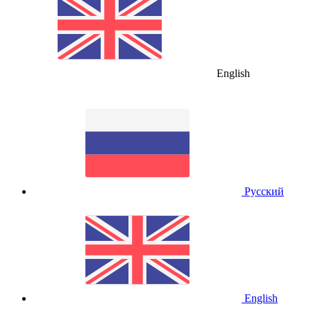
English
Русский
English