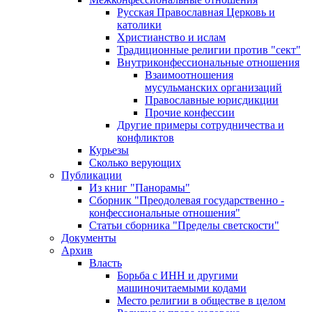
Русская Православная Церковь и
католики
Христианство и ислам
Традиционные религии против "сект"
Внутриконфессиональные отношения
Взаимоотношения
мусульманских организаций
Православные юрисдикции
Прочие конфессии
Другие примеры сотрудничества и
конфликтов
Курьезы
Сколько верующих
Публикации
Из книг "Панорамы"
Сборник "Преодолевая государственно -
конфессиональные отношения"
Статьи сборника "Пределы светскости"
Документы
Архив
Власть
Борьба с ИНН и другими
машиночитаемыми кодами
Место религии в обществе в целом