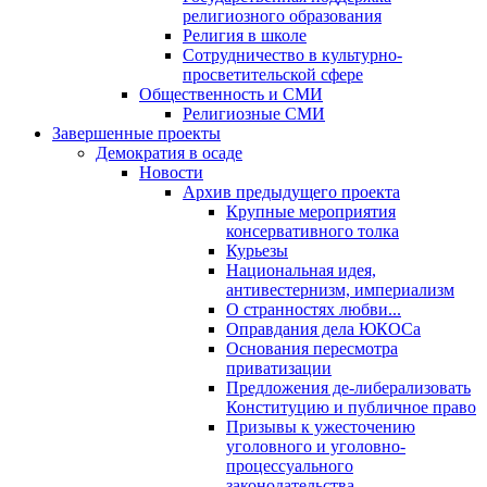
религиозного образования
Религия в школе
Сотрудничество в культурно-
просветительской сфере
Общественность и СМИ
Религиозные СМИ
Завершенные проекты
Демократия в осаде
Новости
Архив предыдущего проекта
Крупные мероприятия
консервативного толка
Курьезы
Национальная идея,
антивестернизм, империализм
О странностях любви...
Оправдания дела ЮКОСа
Основания пересмотра
приватизации
Предложения де-либерализовать
Конституцию и публичное право
Призывы к ужесточению
уголовного и уголовно-
процессуального
законодательства