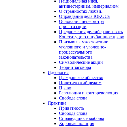
Национальная идея,
антивестернизм, империализм
О странностях любви...
Оправдания дела ЮКОСа
Основания пересмотра
приватизации
Предложения де-либерализовать
Конституцию и публичное право
Призывы к ужесточению
уголовного и уголовно-
процессуального
законодательства
Символические акции
Теории заговора
Идеология
Гражданское общество
Политический режим
Право
Революция и контрреволюция
Свобода слова
Практика
Приватность
Свобода слова
Справедливые выборы
Хорошая полиция