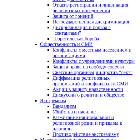
Отказ в регистрации и ликвидация
религиозных объединений
Защита от гонений
Негосударственная дискриминация
Дискриминация и борьба с
"сектантами"
Теоретическая борьба
Общественность и СМИ
Конфликты с местным населением и
организациями
Конфликты с учреждениями культуры
Защита права на свободу совести
Светские организации против "сект"
Диффамация религиозных
организаций и конфликты со СМИ
Акции в защиту нравственности
Дискуссии о религии и обществе
Экстремизм
Вандализм
Убийства и насилие
Разжигание национальной и
религиозной розни и призывы к
насилию
Противодействие экстремизму
Межконфессиональные отношения