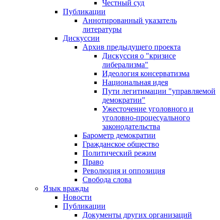
Честный суд
Публикации
Аннотированный указатель
литературы
Дискуссии
Архив предыдущего проекта
Дискуссия о "кризисе
либерализма"
Идеология консерватизма
Национальная идея
Пути легитимации "управляемой
демократии"
Ужесточение уголовного и
уголовно-процесуального
законодательства
Барометр демократии
Гражданское общество
Политический режим
Право
Революция и оппозиция
Свобода слова
Язык вражды
Новости
Публикации
Документы других организаций