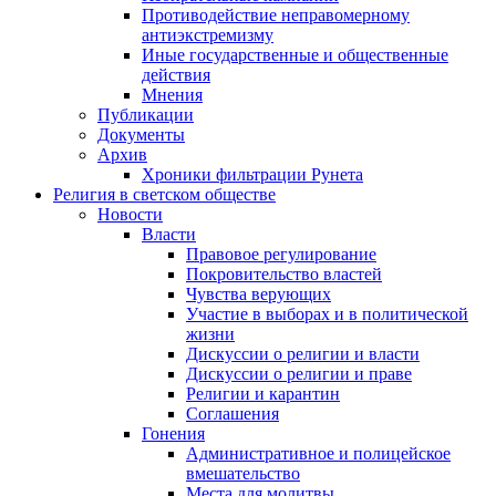
Противодействие неправомерному
антиэкстремизму
Иные государственные и общественные
действия
Мнения
Публикации
Документы
Архив
Хроники фильтрации Рунета
Религия в светском обществе
Новости
Власти
Правовое регулирование
Покровительство властей
Чувства верующих
Участие в выборах и в политической
жизни
Дискуссии о религии и власти
Дискуссии о религии и праве
Религии и карантин
Соглашения
Гонения
Административное и полицейское
вмешательство
Места для молитвы