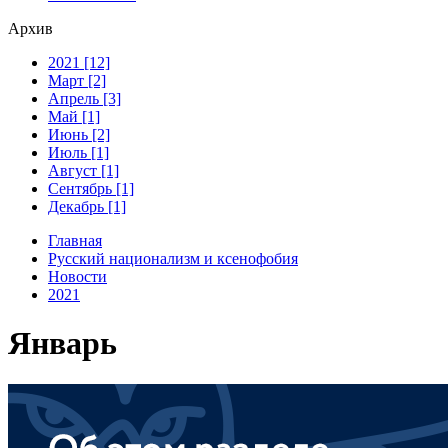
Архив
2021 [12]
Март [2]
Апрель [3]
Май [1]
Июнь [2]
Июль [1]
Август [1]
Сентябрь [1]
Декабрь [1]
Главная
Русский национализм и ксенофобия
Новости
2021
Январь