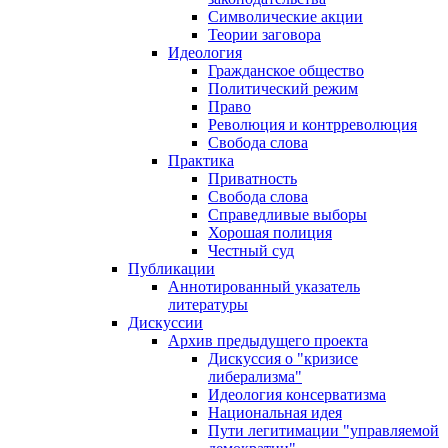
Символические акции
Теории заговора
Идеология
Гражданское общество
Политический режим
Право
Революция и контрреволюция
Свобода слова
Практика
Приватность
Свобода слова
Справедливые выборы
Хорошая полиция
Честный суд
Публикации
Аннотированный указатель
литературы
Дискуссии
Архив предыдущего проекта
Дискуссия о "кризисе
либерализма"
Идеология консерватизма
Национальная идея
Пути легитимации "управляемой