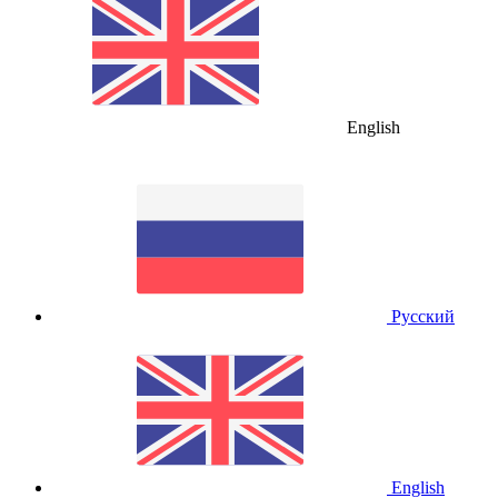
English
Русский
English