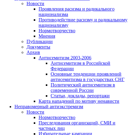
Новости
Проявления расизма и радикального
национализма
Противодействие расизму и радикальному
национализму
Нормотворчество
Мнения
Публикации
Документы
Архив
Антисемитизм 2003-2006
Антисемитизм в Российской
Федерации
Основные тенденции проявлений
антисемитизма в государствах СНГ
Политический антисемитизм в
современной России
Статьи, доклады, репортажи
Карта нападений по мотиву ненависти
Неправомерный антиэкстремизм
Новости
Нормотворчество
Преследования организаций, СМИ и
частных лиц
Избирательные кампании