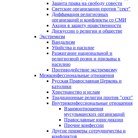
Защита права на свободу совести
Светские организации против "сект"
Диффамация религиозных
организаций и конфликты со СМИ
Акции в защиту нравственности
Дискуссии о религии и обществе
Экстремизм
Вандализм
Убийства и насилие
Разжигание национальной и
религиозной розни и призывы к
насилию
Противодействие экстремизму
Межконфессиональные отношения
Русская Православная Церковь и
католики
Христианство и ислам
Традиционные религии против "сект"
Внутриконфессиональные отношения
Взаимоотношения
мусульманских организаций
Православные юрисдикции
Прочие конфессии
Другие примеры сотрудничества и
конфликтов