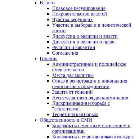
Власти
Правовое регулирование
Покровительство властей
Чувства верующих
Участие в выборах и в политической
жизни
Дискуссии о религии и власти
Дискуссии о религии и праве
Религии и карантин
Соглашения
Гонения
Административное и полицейское
вмешательство
Места для молитвы
Отказ в регистрации и ликвидация
религиозных объединений
Защита от гонений
Негосударственная дискриминация
Дискриминация и борьба с
"сектантами"
Теоретическая борьба
Общественность и СМИ
Конфликты с местным населением и
организациями
Конфликты с учреждениями культуры