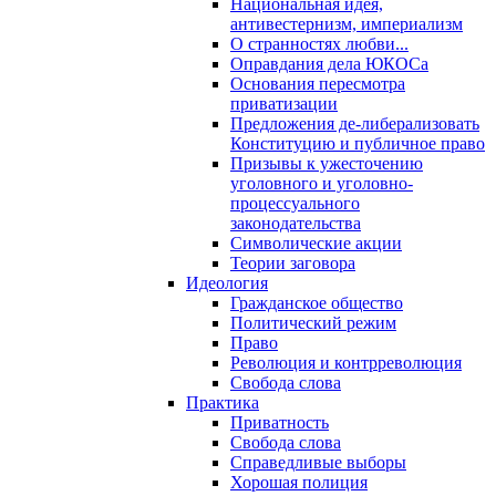
Национальная идея,
антивестернизм, империализм
О странностях любви...
Оправдания дела ЮКОСа
Основания пересмотра
приватизации
Предложения де-либерализовать
Конституцию и публичное право
Призывы к ужесточению
уголовного и уголовно-
процессуального
законодательства
Символические акции
Теории заговора
Идеология
Гражданское общество
Политический режим
Право
Революция и контрреволюция
Свобода слова
Практика
Приватность
Свобода слова
Справедливые выборы
Хорошая полиция