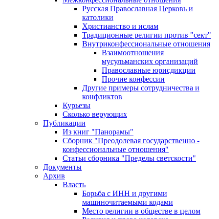
Русская Православная Церковь и
католики
Христианство и ислам
Традиционные религии против "сект"
Внутриконфессиональные отношения
Взаимоотношения
мусульманских организаций
Православные юрисдикции
Прочие конфессии
Другие примеры сотрудничества и
конфликтов
Курьезы
Сколько верующих
Публикации
Из книг "Панорамы"
Сборник "Преодолевая государственно -
конфессиональные отношения"
Статьи сборника "Пределы светскости"
Документы
Архив
Власть
Борьба с ИНН и другими
машиночитаемыми кодами
Место религии в обществе в целом