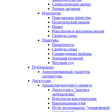
Символические акции
Теории заговора
Идеология
Гражданское общество
Политический режим
Право
Революция и контрреволюция
Свобода слова
Практика
Приватность
Свобода слова
Справедливые выборы
Хорошая полиция
Честный суд
Публикации
Аннотированный указатель
литературы
Дискуссии
Архив предыдущего проекта
Дискуссия о "кризисе
либерализма"
Идеология консерватизма
Национальная идея
Пути легитимации "управляемой