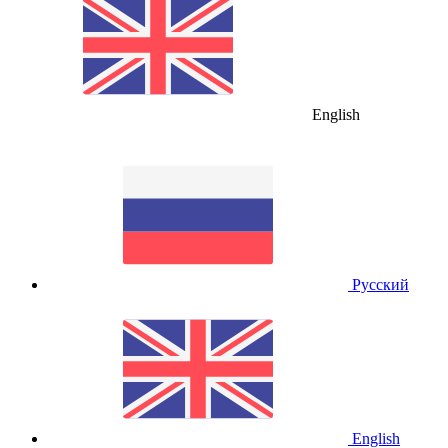
English
Русский
English