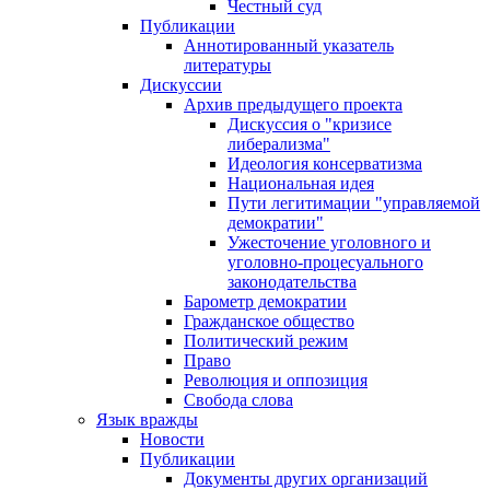
Честный суд
Публикации
Аннотированный указатель
литературы
Дискуссии
Архив предыдущего проекта
Дискуссия о "кризисе
либерализма"
Идеология консерватизма
Национальная идея
Пути легитимации "управляемой
демократии"
Ужесточение уголовного и
уголовно-процесуального
законодательства
Барометр демократии
Гражданское общество
Политический режим
Право
Революция и оппозиция
Свобода слова
Язык вражды
Новости
Публикации
Документы других организаций