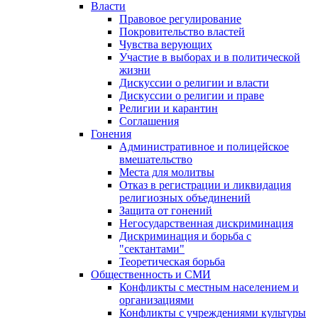
Власти
Правовое регулирование
Покровительство властей
Чувства верующих
Участие в выборах и в политической
жизни
Дискуссии о религии и власти
Дискуссии о религии и праве
Религии и карантин
Соглашения
Гонения
Административное и полицейское
вмешательство
Места для молитвы
Отказ в регистрации и ликвидация
религиозных объединений
Защита от гонений
Негосударственная дискриминация
Дискриминация и борьба с
"сектантами"
Теоретическая борьба
Общественность и СМИ
Конфликты с местным населением и
организациями
Конфликты с учреждениями культуры