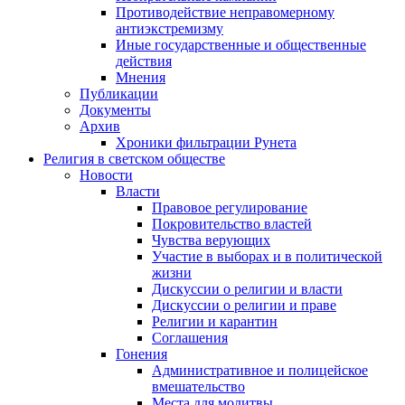
Противодействие неправомерному
антиэкстремизму
Иные государственные и общественные
действия
Мнения
Публикации
Документы
Архив
Хроники фильтрации Рунета
Религия в светском обществе
Новости
Власти
Правовое регулирование
Покровительство властей
Чувства верующих
Участие в выборах и в политической
жизни
Дискуссии о религии и власти
Дискуссии о религии и праве
Религии и карантин
Соглашения
Гонения
Административное и полицейское
вмешательство
Места для молитвы