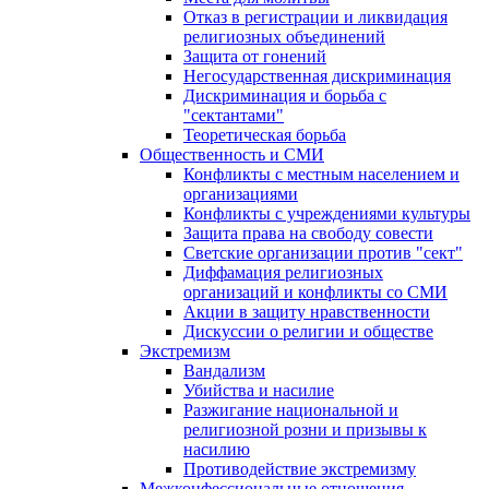
Отказ в регистрации и ликвидация
религиозных объединений
Защита от гонений
Негосударственная дискриминация
Дискриминация и борьба с
"сектантами"
Теоретическая борьба
Общественность и СМИ
Конфликты с местным населением и
организациями
Конфликты с учреждениями культуры
Защита права на свободу совести
Светские организации против "сект"
Диффамация религиозных
организаций и конфликты со СМИ
Акции в защиту нравственности
Дискуссии о религии и обществе
Экстремизм
Вандализм
Убийства и насилие
Разжигание национальной и
религиозной розни и призывы к
насилию
Противодействие экстремизму
Межконфессиональные отношения