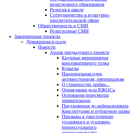
религиозного образования
Религия в школе
Сотрудничество в культурно-
просветительской сфере
Общественность и СМИ
Религиозные СМИ
Завершенные проекты
Демократия в осаде
Новости
Архив предыдущего проекта
Крупные мероприятия
консервативного толка
Курьезы
Национальная идея,
антивестернизм, империализм
О странностях любви...
Оправдания дела ЮКОСа
Основания пересмотра
приватизации
Предложения де-либерализовать
Конституцию и публичное право
Призывы к ужесточению
уголовного и уголовно-
процессуального
законодательства