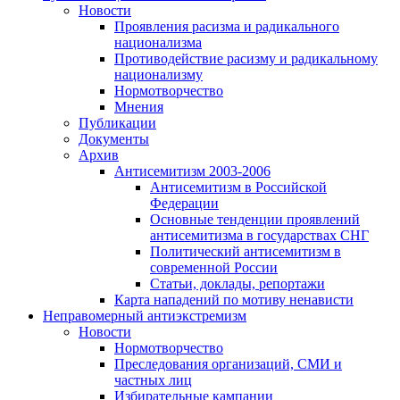
Новости
Проявления расизма и радикального
национализма
Противодействие расизму и радикальному
национализму
Нормотворчество
Мнения
Публикации
Документы
Архив
Антисемитизм 2003-2006
Антисемитизм в Российской
Федерации
Основные тенденции проявлений
антисемитизма в государствах СНГ
Политический антисемитизм в
современной России
Статьи, доклады, репортажи
Карта нападений по мотиву ненависти
Неправомерный антиэкстремизм
Новости
Нормотворчество
Преследования организаций, СМИ и
частных лиц
Избирательные кампании