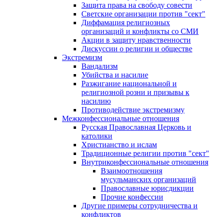
Защита права на свободу совести
Светские организации против "сект"
Диффамация религиозных
организаций и конфликты со СМИ
Акции в защиту нравственности
Дискуссии о религии и обществе
Экстремизм
Вандализм
Убийства и насилие
Разжигание национальной и
религиозной розни и призывы к
насилию
Противодействие экстремизму
Межконфессиональные отношения
Русская Православная Церковь и
католики
Христианство и ислам
Традиционные религии против "сект"
Внутриконфессиональные отношения
Взаимоотношения
мусульманских организаций
Православные юрисдикции
Прочие конфессии
Другие примеры сотрудничества и
конфликтов