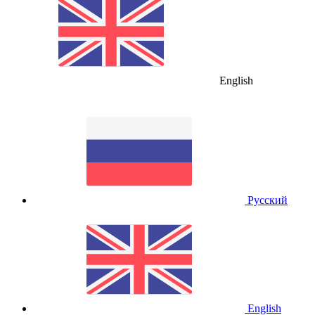
English
Русский
English