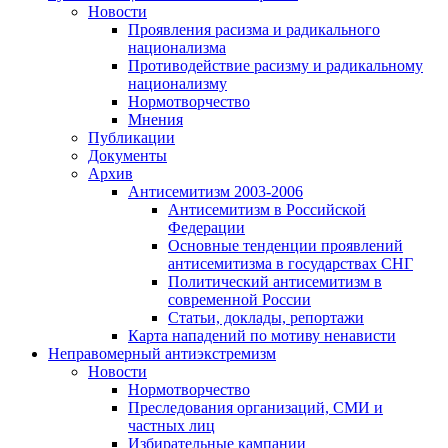
Новости
Проявления расизма и радикального
национализма
Противодействие расизму и радикальному
национализму
Нормотворчество
Мнения
Публикации
Документы
Архив
Антисемитизм 2003-2006
Антисемитизм в Российской
Федерации
Основные тенденции проявлений
антисемитизма в государствах СНГ
Политический антисемитизм в
современной России
Статьи, доклады, репортажи
Карта нападений по мотиву ненависти
Неправомерный антиэкстремизм
Новости
Нормотворчество
Преследования организаций, СМИ и
частных лиц
Избирательные кампании