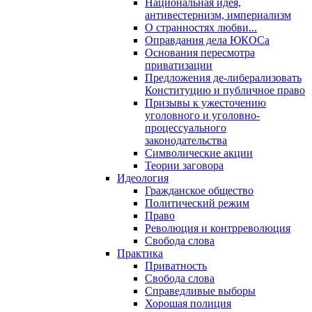
Национальная идея,
антивестернизм, империализм
О странностях любви...
Оправдания дела ЮКОСа
Основания пересмотра
приватизации
Предложения де-либерализовать
Конституцию и публичное право
Призывы к ужесточению
уголовного и уголовно-
процессуального
законодательства
Символические акции
Теории заговора
Идеология
Гражданское общество
Политический режим
Право
Революция и контрреволюция
Свобода слова
Практика
Приватность
Свобода слова
Справедливые выборы
Хорошая полиция