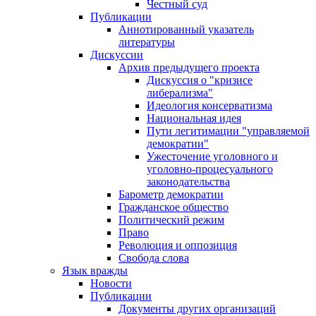
Честный суд
Публикации
Аннотированный указатель
литературы
Дискуссии
Архив предыдущего проекта
Дискуссия о "кризисе
либерализма"
Идеология консерватизма
Национальная идея
Пути легитимации "управляемой
демократии"
Ужесточение уголовного и
уголовно-процесуального
законодательства
Барометр демократии
Гражданское общество
Политический режим
Право
Революция и оппозиция
Свобода слова
Язык вражды
Новости
Публикации
Документы других организаций