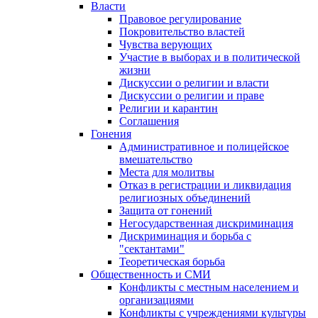
Власти
Правовое регулирование
Покровительство властей
Чувства верующих
Участие в выборах и в политической
жизни
Дискуссии о религии и власти
Дискуссии о религии и праве
Религии и карантин
Соглашения
Гонения
Административное и полицейское
вмешательство
Места для молитвы
Отказ в регистрации и ликвидация
религиозных объединений
Защита от гонений
Негосударственная дискриминация
Дискриминация и борьба с
"сектантами"
Теоретическая борьба
Общественность и СМИ
Конфликты с местным населением и
организациями
Конфликты с учреждениями культуры