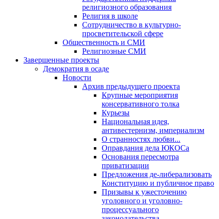
религиозного образования
Религия в школе
Сотрудничество в культурно-
просветительской сфере
Общественность и СМИ
Религиозные СМИ
Завершенные проекты
Демократия в осаде
Новости
Архив предыдущего проекта
Крупные мероприятия
консервативного толка
Курьезы
Национальная идея,
антивестернизм, империализм
О странностях любви...
Оправдания дела ЮКОСа
Основания пересмотра
приватизации
Предложения де-либерализовать
Конституцию и публичное право
Призывы к ужесточению
уголовного и уголовно-
процессуального
законодательства