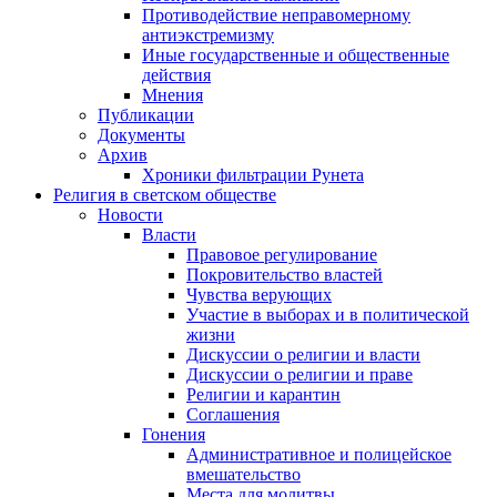
Противодействие неправомерному
антиэкстремизму
Иные государственные и общественные
действия
Мнения
Публикации
Документы
Архив
Хроники фильтрации Рунета
Религия в светском обществе
Новости
Власти
Правовое регулирование
Покровительство властей
Чувства верующих
Участие в выборах и в политической
жизни
Дискуссии о религии и власти
Дискуссии о религии и праве
Религии и карантин
Соглашения
Гонения
Административное и полицейское
вмешательство
Места для молитвы