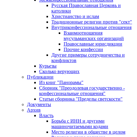
Русская Православная Церковь и
католики
Христианство и ислам
Традиционные религии против "сект"
Внутриконфессиональные отношения
Взаимоотношения
мусульманских организаций
Православные юрисдикции
Прочие конфессии
Другие примеры сотрудничества и
конфликтов
Курьезы
Сколько верующих
Публикации
Из книг "Панорамы"
Сборник "Преодолевая государственно -
конфессиональные отношения"
Статьи сборника "Пределы светскости"
Документы
Архив
Власть
Борьба с ИНН и другими
машиночитаемыми кодами
Место религии в обществе в целом