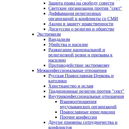
Защита права на свободу совести
Светские организации против "сект"
Диффамация религиозных
организаций и конфликты со СМИ
Акции в защиту нравственности
Дискуссии о религии и обществе
Экстремизм
Вандализм
Убийства и насилие
Разжигание национальной и
религиозной розни и призывы к
насилию
Противодействие экстремизму
Межконфессиональные отношения
Русская Православная Церковь и
католики
Христианство и ислам
Традиционные религии против "сект"
Внутриконфессиональные отношения
Взаимоотношения
мусульманских организаций
Православные юрисдикции
Прочие конфессии
Другие примеры сотрудничества и
конфликтов