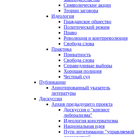
Символические акции
Теории заговора
Идеология
Гражданское общество
Политический режим
Право
Революция и контрреволюция
Свобода слова
Практика
Приватность
Свобода слова
Справедливые выборы
Хорошая полиция
Честный суд
Публикации
Аннотированный указатель
литературы
Дискуссии
Архив предыдущего проекта
Дискуссия о "кризисе
либерализма"
Идеология консерватизма
Национальная идея
Пути легитимации "управляемой