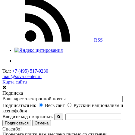
RSS
Тел:
+7 (495) 517-9230
mail@sova-center.ru
Карта сайта
✖
Подписка
Ваш адрес электронной почты
Подписаться на:
Весь сайт
Русский национализм и
ксенофобия
Введите код с картинки:
🔄
Подписаться
Отмена
Спасибо!
Проверьте почту, вам выслано письмо со статьями