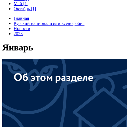
Май [1]
Октябрь [1]
Главная
Русский национализм и ксенофобия
Новости
2023
Январь