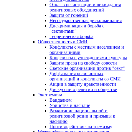
Отказ в регистрации и ликвидация
религиозных объединений
Защита от гонений
Негосударственная дискриминация
Дискриминация и борьба с
"сектантами"
Теоретическая борьба
Общественность и СМИ
Конфликты с местным населением и
организациями
Конфликты с учреждениями культуры
Защита права на свободу совести
Светские организации против "сект"
Диффамация религиозных
организаций и конфликты со СМИ
Акции в защиту нравственности
Дискуссии о религии и обществе
Экстремизм
Вандализм
Убийства и насилие
Разжигание национальной и
религиозной розни и призывы к
насилию
Противодействие экстремизму
Межконфессиональные отношения