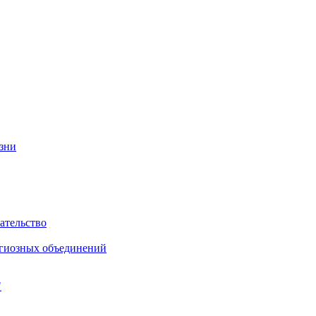
изни
ательство
игиозных объединений
"