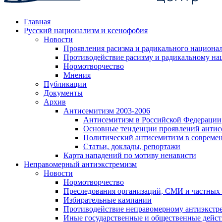
Главная
Русский национализм и ксенофобия
Новости
Проявления расизма и радикального национа
Противодействие расизму и радикальному на
Нормотворчество
Мнения
Публикации
Документы
Архив
Антисемитизм 2003-2006
Антисемитизм в Российской Федерации
Основные тенденции проявлений антис
Политический антисемитизм в совреме
Статьи, доклады, репортажи
Карта нападений по мотиву ненависти
Неправомерный антиэкстремизм
Новости
Нормотворчество
Преследования организаций, СМИ и частных
Избирательные кампании
Противодействие неправомерному антиэкстр
Иные государственные и общественные дейст