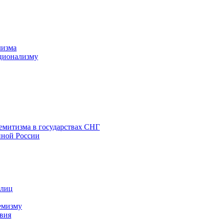
лизма
ционализму
емитизма в государствах СНГ
нной России
 лиц
емизму
вия