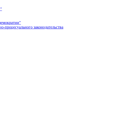
а"
демократии"
но-процесуального законодательства