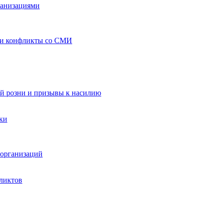
ганизациями
 и конфликты со СМИ
й розни и призывы к насилию
ки
организаций
ликтов