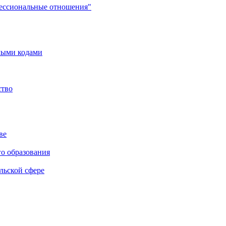
фессиональные отношения"
мыми кодами
ство
ве
го образования
льской сфере