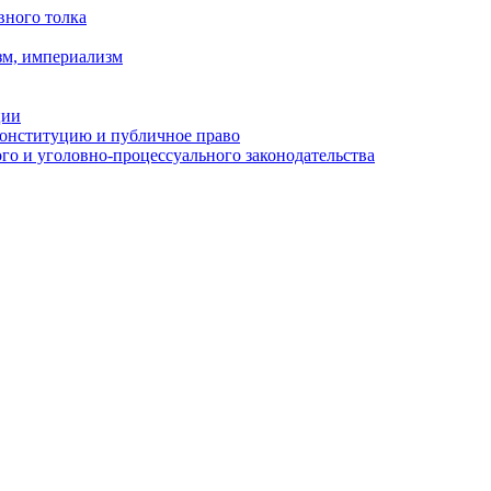
вного толка
зм, империализм
ции
Конституцию и публичное право
о и уголовно-процессуального законодательства