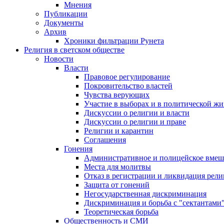
Мнения
Публикации
Документы
Архив
Хроники фильтрации Рунета
Религия в светском обществе
Новости
Власти
Правовое регулирование
Покровительство властей
Чувства верующих
Участие в выборах и в политической ж
Дискуссии о религии и власти
Дискуссии о религии и праве
Религии и карантин
Соглашения
Гонения
Административное и полицейское вмеш
Места для молитвы
Отказ в регистрации и ликвидация рел
Защита от гонений
Негосударственная дискриминация
Дискриминация и борьба с "сектантами
Теоретическая борьба
Общественность и СМИ