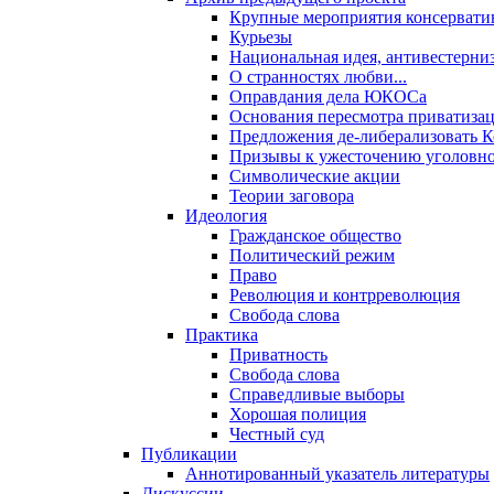
Крупные мероприятия консервати
Курьезы
Национальная идея, антивестерни
О странностях любви...
Оправдания дела ЮКОСа
Основания пересмотра приватиза
Предложения де-либерализовать 
Призывы к ужесточению уголовног
Символические акции
Теории заговора
Идеология
Гражданское общество
Политический режим
Право
Революция и контрреволюция
Свобода слова
Практика
Приватность
Свобода слова
Справедливые выборы
Хорошая полиция
Честный суд
Публикации
Аннотированный указатель литературы
Дискуссии