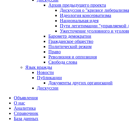
Архив предыдущего проекта
Дискуссия о "кризисе либерализм
Идеология консерватизма
Национальная идея
Пути легитимации "управляемой 
Ужесточение уголовного и уголов
Барометр демократии
Гражданское общество
Политический режим
Право
Революция и оппозиция
Свобода слова
Язык вражды
Новости
Публикации
Документы других организаций
Дискуссии
Объявления
О нас
Аналитика
Справочник
База данных