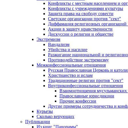
Конфликты с местным населением и ор
Конфликты с учреждениями культуры
Защита права на свободу совести
Светские организации против "сект"
Диффамация религиозных организаций
Акции в защиту нравственности
Дискуссии о религии и обществе
Экстремизм
Вандализм
Убийства и насилие
Разжигание национальной и религиозно
Противодействие экстремизму
Межконфессиональные отношения
Русская Православная Церковь и католи
Христианство и ислам
Традиционные религии против "сект"
Внутриконфессиональные отношения
Взаимоотношения мусульманских 
Православные юрисдикции
Прочие конфессии
Другие примеры сотрудничества и конф
Курьезы
Сколько верующих
Публикации
Из книг "Панорамы"