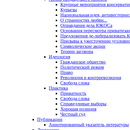
Крупные мероприятия консервати
Курьезы
Национальная идея, антивестерни
О странностях любви...
Оправдания дела ЮКОСа
Основания пересмотра приватиза
Предложения де-либерализовать 
Призывы к ужесточению уголовног
Символические акции
Теории заговора
Идеология
Гражданское общество
Политический режим
Право
Революция и контрреволюция
Свобода слова
Практика
Приватность
Свобода слова
Справедливые выборы
Хорошая полиция
Честный суд
Публикации
Аннотированный указатель литературы
Дискуссии