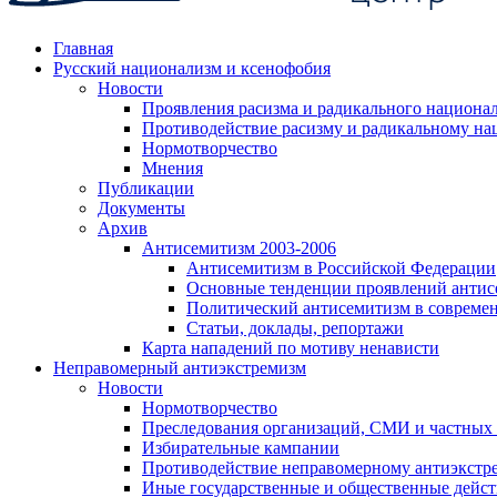
Главная
Русский национализм и ксенофобия
Новости
Проявления расизма и радикального национа
Противодействие расизму и радикальному на
Нормотворчество
Мнения
Публикации
Документы
Архив
Антисемитизм 2003-2006
Антисемитизм в Российской Федерации
Основные тенденции проявлений антис
Политический антисемитизм в совреме
Статьи, доклады, репортажи
Карта нападений по мотиву ненависти
Неправомерный антиэкстремизм
Новости
Нормотворчество
Преследования организаций, СМИ и частных
Избирательные кампании
Противодействие неправомерному антиэкстр
Иные государственные и общественные дейст