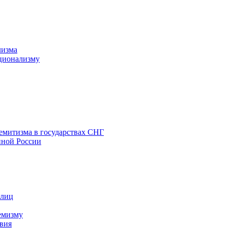
лизма
ционализму
емитизма в государствах СНГ
нной России
 лиц
емизму
вия