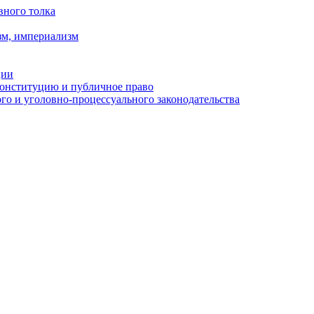
вного толка
зм, империализм
ции
Конституцию и публичное право
о и уголовно-процессуального законодательства