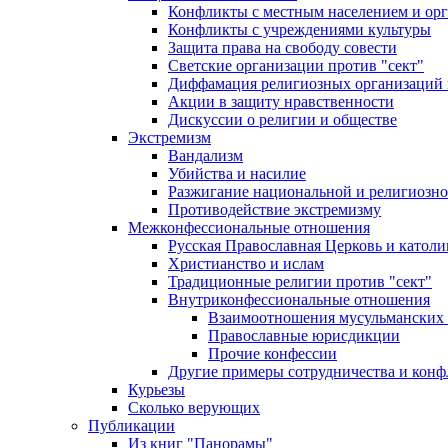
Конфликты с местным населением и ор
Конфликты с учреждениями культуры
Защита права на свободу совести
Светские организации против "сект"
Диффамация религиозных организаций
Акции в защиту нравственности
Дискуссии о религии и обществе
Экстремизм
Вандализм
Убийства и насилие
Разжигание национальной и религиозно
Противодействие экстремизму
Межконфессиональные отношения
Русская Православная Церковь и католи
Христианство и ислам
Традиционные религии против "сект"
Внутриконфессиональные отношения
Взаимоотношения мусульманских 
Православные юрисдикции
Прочие конфессии
Другие примеры сотрудничества и конф
Курьезы
Сколько верующих
Публикации
Из книг "Панорамы"