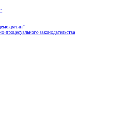
а"
демократии"
но-процесуального законодательства