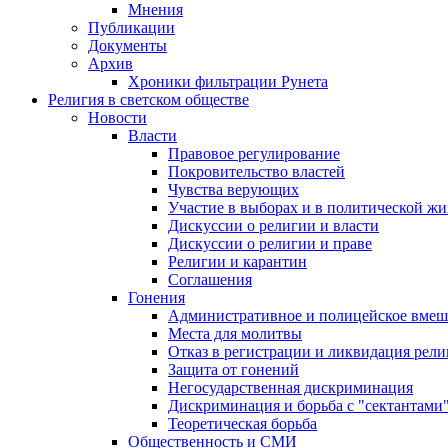
Мнения
Публикации
Документы
Архив
Хроники фильтрации Рунета
Религия в светском обществе
Новости
Власти
Правовое регулирование
Покровительство властей
Чувства верующих
Участие в выборах и в политической ж
Дискуссии о религии и власти
Дискуссии о религии и праве
Религии и карантин
Соглашения
Гонения
Административное и полицейское вмеш
Места для молитвы
Отказ в регистрации и ликвидация рел
Защита от гонений
Негосударственная дискриминация
Дискриминация и борьба с "сектантами
Теоретическая борьба
Общественность и СМИ