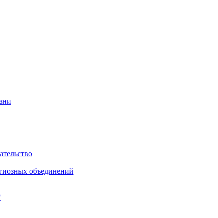
изни
ательство
игиозных объединений
"