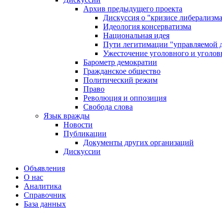
Архив предыдущего проекта
Дискуссия о "кризисе либерализм
Идеология консерватизма
Национальная идея
Пути легитимации "управляемой 
Ужесточение уголовного и уголов
Барометр демократии
Гражданское общество
Политический режим
Право
Революция и оппозиция
Свобода слова
Язык вражды
Новости
Публикации
Документы других организаций
Дискуссии
Объявления
О нас
Аналитика
Справочник
База данных