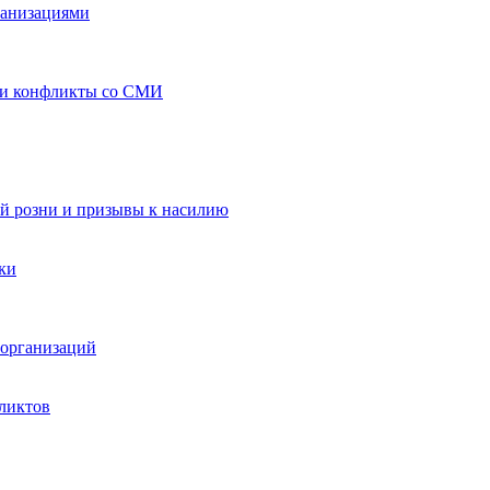
ганизациями
 и конфликты со СМИ
й розни и призывы к насилию
ки
организаций
ликтов