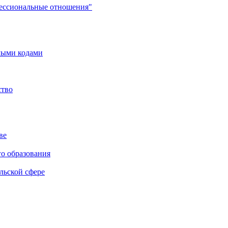
фессиональные отношения"
мыми кодами
ство
ве
го образования
льской сфере