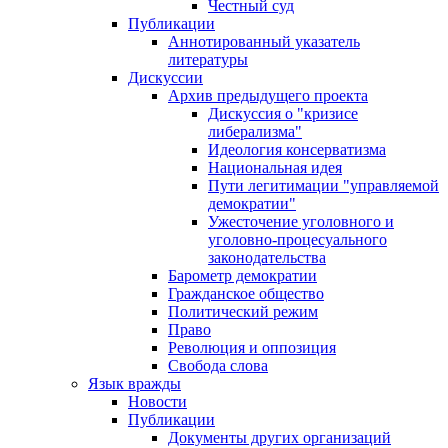
Честный суд
Публикации
Аннотированный указатель
литературы
Дискуссии
Архив предыдущего проекта
Дискуссия о "кризисе
либерализма"
Идеология консерватизма
Национальная идея
Пути легитимации "управляемой
демократии"
Ужесточение уголовного и
уголовно-процесуального
законодательства
Барометр демократии
Гражданское общество
Политический режим
Право
Революция и оппозиция
Свобода слова
Язык вражды
Новости
Публикации
Документы других организаций