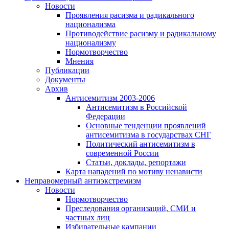
Новости
Проявления расизма и радикального
национализма
Противодействие расизму и радикальному
национализму
Нормотворчество
Мнения
Публикации
Документы
Архив
Антисемитизм 2003-2006
Антисемитизм в Российской
Федерации
Основные тенденции проявлений
антисемитизма в государствах СНГ
Политический антисемитизм в
современной России
Статьи, доклады, репортажи
Карта нападений по мотиву ненависти
Неправомерный антиэкстремизм
Новости
Нормотворчество
Преследования организаций, СМИ и
частных лиц
Избирательные кампании