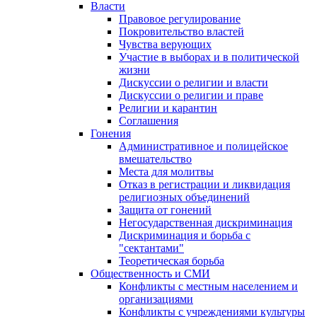
Власти
Правовое регулирование
Покровительство властей
Чувства верующих
Участие в выборах и в политической
жизни
Дискуссии о религии и власти
Дискуссии о религии и праве
Религии и карантин
Соглашения
Гонения
Административное и полицейское
вмешательство
Места для молитвы
Отказ в регистрации и ликвидация
религиозных объединений
Защита от гонений
Негосударственная дискриминация
Дискриминация и борьба с
"сектантами"
Теоретическая борьба
Общественность и СМИ
Конфликты с местным населением и
организациями
Конфликты с учреждениями культуры