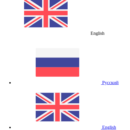
English
Русский
English