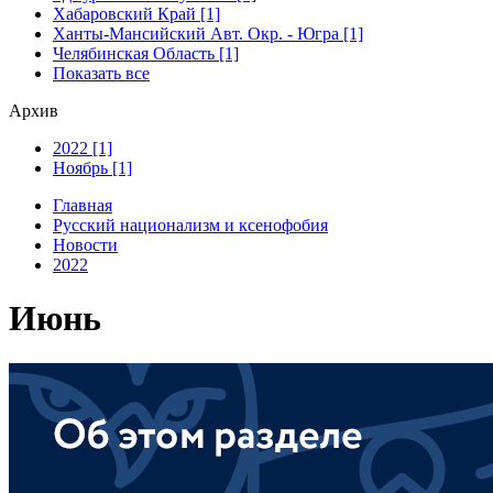
Хабаровский Край [1]
Ханты-Мансийский Авт. Окр. - Югра [1]
Челябинская Область [1]
Показать все
Архив
2022 [1]
Ноябрь [1]
Главная
Русский национализм и ксенофобия
Новости
2022
Июнь