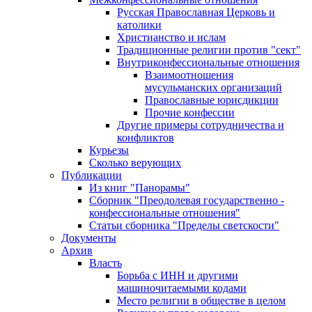
Русская Православная Церковь и
католики
Христианство и ислам
Традиционные религии против "сект"
Внутриконфессиональные отношения
Взаимоотношения
мусульманских организаций
Православные юрисдикции
Прочие конфессии
Другие примеры сотрудничества и
конфликтов
Курьезы
Сколько верующих
Публикации
Из книг "Панорамы"
Сборник "Преодолевая государственно -
конфессиональные отношения"
Статьи сборника "Пределы светскости"
Документы
Архив
Власть
Борьба с ИНН и другими
машиночитаемыми кодами
Место религии в обществе в целом