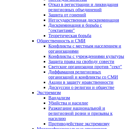
Отказ в регистрации и ликвидация
религиозных объединений
Защита от гонений
Негосударственная дискриминация
Дискриминация и борьба с
"сектантами"
Теоретическая борьба
Общественность и СМИ
Конфликты с местным населением и
организациями
Конфликты с учреждениями культуры
Защита права на свободу совести
Светские организации против "сект"
Диффамация религиозных
организаций и конфликты со СМИ
Акции в защиту нравственности
Дискуссии о религии и обществе
Экстремизм
Вандализм
Убийства и насилие
Разжигание национальной и
религиозной розни и призывы к
насилию
Противодействие экстремизму
Межконфессиональные отношения