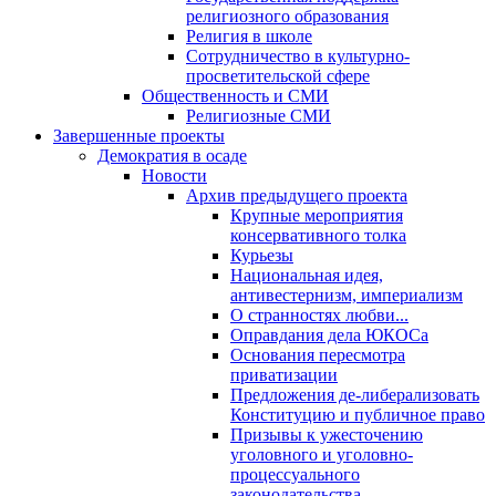
религиозного образования
Религия в школе
Сотрудничество в культурно-
просветительской сфере
Общественность и СМИ
Религиозные СМИ
Завершенные проекты
Демократия в осаде
Новости
Архив предыдущего проекта
Крупные мероприятия
консервативного толка
Курьезы
Национальная идея,
антивестернизм, империализм
О странностях любви...
Оправдания дела ЮКОСа
Основания пересмотра
приватизации
Предложения де-либерализовать
Конституцию и публичное право
Призывы к ужесточению
уголовного и уголовно-
процессуального
законодательства