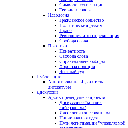
Символические акции
Теории заговора
Идеология
Гражданское общество
Политический режим
Право
Революция и контрреволюция
Свобода слова
Практика
Приватность
Свобода слова
Справедливые выборы
Хорошая полиция
Честный суд
Публикации
Аннотированный указатель
литературы
Дискуссии
Архив предыдущего проекта
Дискуссия о "кризисе
либерализма"
Идеология консерватизма
Национальная идея
Пути легитимации "управляемой