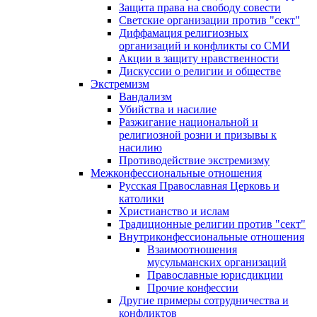
Защита права на свободу совести
Светские организации против "сект"
Диффамация религиозных
организаций и конфликты со СМИ
Акции в защиту нравственности
Дискуссии о религии и обществе
Экстремизм
Вандализм
Убийства и насилие
Разжигание национальной и
религиозной розни и призывы к
насилию
Противодействие экстремизму
Межконфессиональные отношения
Русская Православная Церковь и
католики
Христианство и ислам
Традиционные религии против "сект"
Внутриконфессиональные отношения
Взаимоотношения
мусульманских организаций
Православные юрисдикции
Прочие конфессии
Другие примеры сотрудничества и
конфликтов