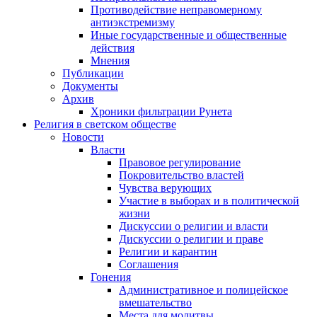
Противодействие неправомерному
антиэкстремизму
Иные государственные и общественные
действия
Мнения
Публикации
Документы
Архив
Хроники фильтрации Рунета
Религия в светском обществе
Новости
Власти
Правовое регулирование
Покровительство властей
Чувства верующих
Участие в выборах и в политической
жизни
Дискуссии о религии и власти
Дискуссии о религии и праве
Религии и карантин
Соглашения
Гонения
Административное и полицейское
вмешательство
Места для молитвы