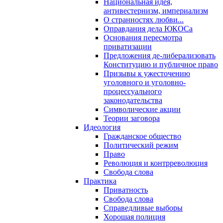
Национальная идея,
антивестернизм, империализм
О странностях любви...
Оправдания дела ЮКОСа
Основания пересмотра
приватизации
Предложения де-либерализовать
Конституцию и публичное право
Призывы к ужесточению
уголовного и уголовно-
процессуального
законодательства
Символические акции
Теории заговора
Идеология
Гражданское общество
Политический режим
Право
Революция и контрреволюция
Свобода слова
Практика
Приватность
Свобода слова
Справедливые выборы
Хорошая полиция