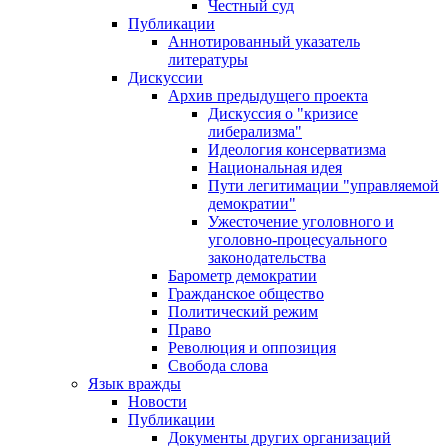
Честный суд
Публикации
Аннотированный указатель
литературы
Дискуссии
Архив предыдущего проекта
Дискуссия о "кризисе
либерализма"
Идеология консерватизма
Национальная идея
Пути легитимации "управляемой
демократии"
Ужесточение уголовного и
уголовно-процесуального
законодательства
Барометр демократии
Гражданское общество
Политический режим
Право
Революция и оппозиция
Свобода слова
Язык вражды
Новости
Публикации
Документы других организаций