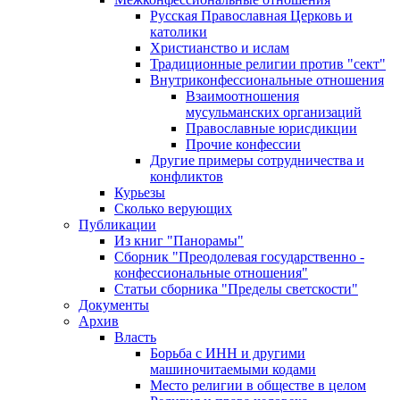
Русская Православная Церковь и
католики
Христианство и ислам
Традиционные религии против "сект"
Внутриконфессиональные отношения
Взаимоотношения
мусульманских организаций
Православные юрисдикции
Прочие конфессии
Другие примеры сотрудничества и
конфликтов
Курьезы
Сколько верующих
Публикации
Из книг "Панорамы"
Сборник "Преодолевая государственно -
конфессиональные отношения"
Статьи сборника "Пределы светскости"
Документы
Архив
Власть
Борьба с ИНН и другими
машиночитаемыми кодами
Место религии в обществе в целом