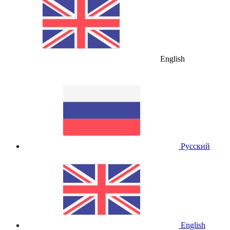
English
Русский
English