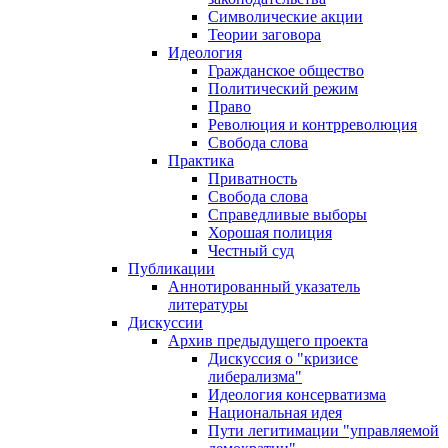
Символические акции
Теории заговора
Идеология
Гражданское общество
Политический режим
Право
Революция и контрреволюция
Свобода слова
Практика
Приватность
Свобода слова
Справедливые выборы
Хорошая полиция
Честный суд
Публикации
Аннотированный указатель
литературы
Дискуссии
Архив предыдущего проекта
Дискуссия о "кризисе
либерализма"
Идеология консерватизма
Национальная идея
Пути легитимации "управляемой