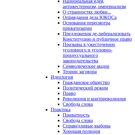
Национальная идея,
антивестернизм, империализм
О странностях любви...
Оправдания дела ЮКОСа
Основания пересмотра
приватизации
Предложения де-либерализовать
Конституцию и публичное право
Призывы к ужесточению
уголовного и уголовно-
процессуального
законодательства
Символические акции
Теории заговора
Идеология
Гражданское общество
Политический режим
Право
Революция и контрреволюция
Свобода слова
Практика
Приватность
Свобода слова
Справедливые выборы
Хорошая полиция