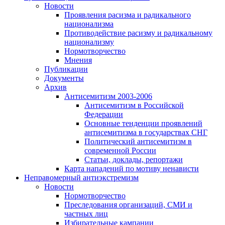
Новости
Проявления расизма и радикального
национализма
Противодействие расизму и радикальному
национализму
Нормотворчество
Мнения
Публикации
Документы
Архив
Антисемитизм 2003-2006
Антисемитизм в Российской
Федерации
Основные тенденции проявлений
антисемитизма в государствах СНГ
Политический антисемитизм в
современной России
Статьи, доклады, репортажи
Карта нападений по мотиву ненависти
Неправомерный антиэкстремизм
Новости
Нормотворчество
Преследования организаций, СМИ и
частных лиц
Избирательные кампании