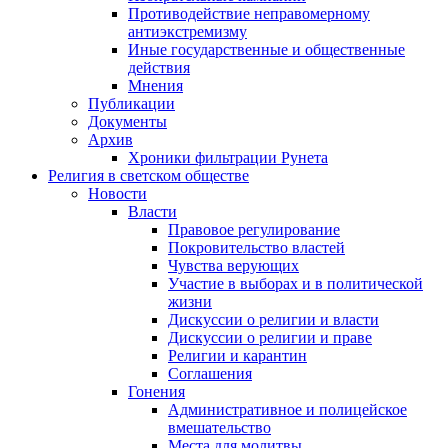
Противодействие неправомерному
антиэкстремизму
Иные государственные и общественные
действия
Мнения
Публикации
Документы
Архив
Хроники фильтрации Рунета
Религия в светском обществе
Новости
Власти
Правовое регулирование
Покровительство властей
Чувства верующих
Участие в выборах и в политической
жизни
Дискуссии о религии и власти
Дискуссии о религии и праве
Религии и карантин
Соглашения
Гонения
Административное и полицейское
вмешательство
Места для молитвы