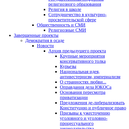
религиозного образования
Религия в школе
Сотрудничество в культурно-
просветительской сфере
Общественность и СМИ
Религиозные СМИ
Завершенные проекты
Демократия в осаде
Новости
Архив предыдущего проекта
Крупные мероприятия
консервативного толка
Курьезы
Национальная идея,
антивестернизм, империализм
О странностях любви...
Оправдания дела ЮКОСа
Основания пересмотра
приватизации
Предложения де-либерализовать
Конституцию и публичное право
Призывы к ужесточению
уголовного и уголовно-
процессуального
законодательства