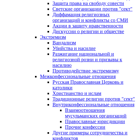
Защита права на свободу совести
Светские организации против "сект"
Диффамация религиозных
организаций и конфликты со СМИ
Акции в защиту нравственности
Дискуссии о религии и обществе
Экстремизм
Вандализм
Убийства и насилие
Разжигание национальной и
религиозной розни и призывы к
насилию
Противодействие экстремизму
Межконфессиональные отношения
Русская Православная Церковь и
католики
Христианство и ислам
Традиционные религии против "сект"
Внутриконфессиональные отношения
Взаимоотношения
мусульманских организаций
Православные юрисдикции
Прочие конфессии
Другие примеры сотрудничества и
конфликтов