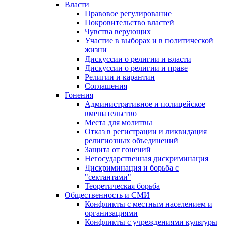
Власти
Правовое регулирование
Покровительство властей
Чувства верующих
Участие в выборах и в политической
жизни
Дискуссии о религии и власти
Дискуссии о религии и праве
Религии и карантин
Соглашения
Гонения
Административное и полицейское
вмешательство
Места для молитвы
Отказ в регистрации и ликвидация
религиозных объединений
Защита от гонений
Негосударственная дискриминация
Дискриминация и борьба с
"сектантами"
Теоретическая борьба
Общественность и СМИ
Конфликты с местным населением и
организациями
Конфликты с учреждениями культуры