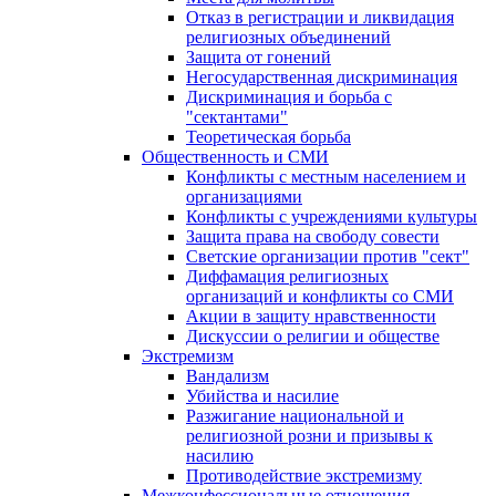
Отказ в регистрации и ликвидация
религиозных объединений
Защита от гонений
Негосударственная дискриминация
Дискриминация и борьба с
"сектантами"
Теоретическая борьба
Общественность и СМИ
Конфликты с местным населением и
организациями
Конфликты с учреждениями культуры
Защита права на свободу совести
Светские организации против "сект"
Диффамация религиозных
организаций и конфликты со СМИ
Акции в защиту нравственности
Дискуссии о религии и обществе
Экстремизм
Вандализм
Убийства и насилие
Разжигание национальной и
религиозной розни и призывы к
насилию
Противодействие экстремизму
Межконфессиональные отношения