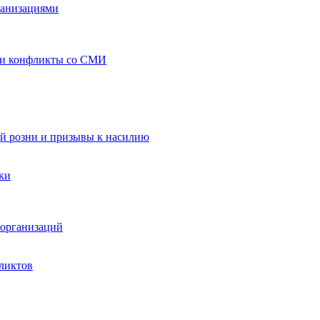
ганизациями
 и конфликты со СМИ
й розни и призывы к насилию
ки
организаций
ликтов