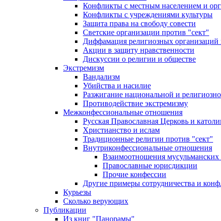
Конфликты с местным населением и ор
Конфликты с учреждениями культуры
Защита права на свободу совести
Светские организации против "сект"
Диффамация религиозных организаций
Акции в защиту нравственности
Дискуссии о религии и обществе
Экстремизм
Вандализм
Убийства и насилие
Разжигание национальной и религиозно
Противодействие экстремизму
Межконфессиональные отношения
Русская Православная Церковь и католи
Христианство и ислам
Традиционные религии против "сект"
Внутриконфессиональные отношения
Взаимоотношения мусульманских 
Православные юрисдикции
Прочие конфессии
Другие примеры сотрудничества и конф
Курьезы
Сколько верующих
Публикации
Из книг "Панорамы"