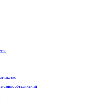
изни
ательство
игиозных объединений
"