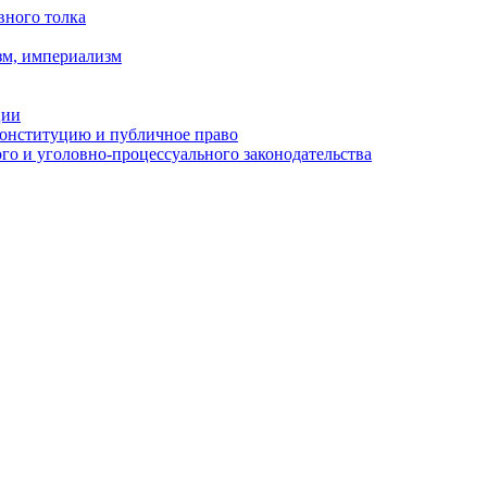
вного толка
зм, империализм
ции
Конституцию и публичное право
о и уголовно-процессуального законодательства