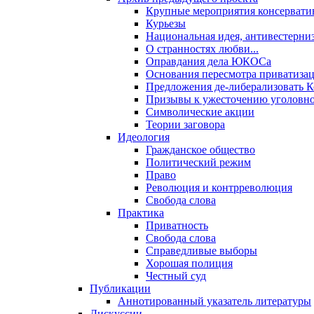
Крупные мероприятия консервати
Курьезы
Национальная идея, антивестерни
О странностях любви...
Оправдания дела ЮКОСа
Основания пересмотра приватиза
Предложения де-либерализовать 
Призывы к ужесточению уголовног
Символические акции
Теории заговора
Идеология
Гражданское общество
Политический режим
Право
Революция и контрреволюция
Свобода слова
Практика
Приватность
Свобода слова
Справедливые выборы
Хорошая полиция
Честный суд
Публикации
Аннотированный указатель литературы
Дискуссии