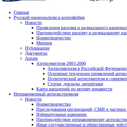
Главная
Русский национализм и ксенофобия
Новости
Проявления расизма и радикального национа
Противодействие расизму и радикальному на
Нормотворчество
Мнения
Публикации
Документы
Архив
Антисемитизм 2003-2006
Антисемитизм в Российской Федерации
Основные тенденции проявлений антис
Политический антисемитизм в совреме
Статьи, доклады, репортажи
Карта нападений по мотиву ненависти
Неправомерный антиэкстремизм
Новости
Нормотворчество
Преследования организаций, СМИ и частных
Избирательные кампании
Противодействие неправомерному антиэкстр
Иные государственные и общественные дейст