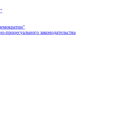
а"
демократии"
но-процесуального законодательства