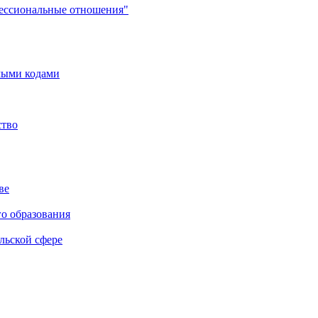
фессиональные отношения"
мыми кодами
ство
ве
го образования
льской сфере