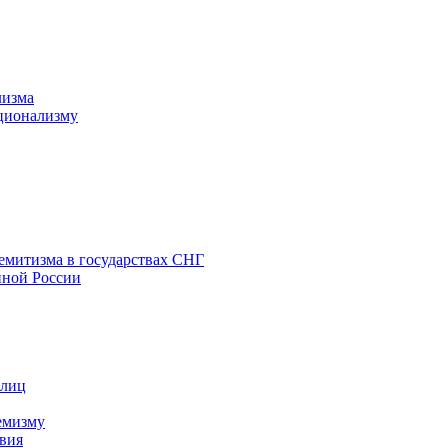
лизма
ционализму
емитизма в государствах СНГ
нной России
 лиц
емизму
вия