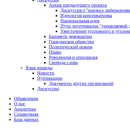
Архив предыдущего проекта
Дискуссия о "кризисе либерализм
Идеология консерватизма
Национальная идея
Пути легитимации "управляемой 
Ужесточение уголовного и уголов
Барометр демократии
Гражданское общество
Политический режим
Право
Революция и оппозиция
Свобода слова
Язык вражды
Новости
Публикации
Документы других организаций
Дискуссии
Объявления
О нас
Аналитика
Справочник
База данных