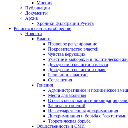
Мнения
Публикации
Документы
Архив
Хроники фильтрации Рунета
Религия в светском обществе
Новости
Власти
Правовое регулирование
Покровительство властей
Чувства верующих
Участие в выборах и в политической ж
Дискуссии о религии и власти
Дискуссии о религии и праве
Религии и карантин
Соглашения
Гонения
Административное и полицейское вмеш
Места для молитвы
Отказ в регистрации и ликвидация рел
Защита от гонений
Негосударственная дискриминация
Дискриминация и борьба с "сектантами
Теоретическая борьба
Общественность и СМИ