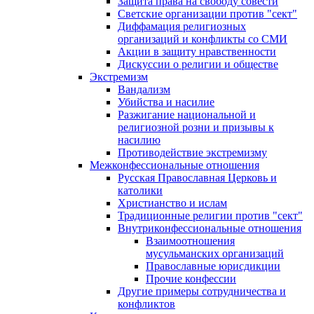
Защита права на свободу совести
Светские организации против "сект"
Диффамация религиозных
организаций и конфликты со СМИ
Акции в защиту нравственности
Дискуссии о религии и обществе
Экстремизм
Вандализм
Убийства и насилие
Разжигание национальной и
религиозной розни и призывы к
насилию
Противодействие экстремизму
Межконфессиональные отношения
Русская Православная Церковь и
католики
Христианство и ислам
Традиционные религии против "сект"
Внутриконфессиональные отношения
Взаимоотношения
мусульманских организаций
Православные юрисдикции
Прочие конфессии
Другие примеры сотрудничества и
конфликтов