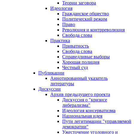
Теории заговора
Идеология
Гражданское общество
Политический режим
Право
Революция и контрреволюция
Свобода слова
Практика
Приватность
Свобода слова
Справедливые выборы
Хорошая полиция
Честный суд
Публикации
Аннотированный указатель
литературы
Дискуссии
Архив предыдущего проекта
Дискуссия о "кризисе
либерализма"
Идеология консерватизма
Национальная идея
Пути легитимации "управляемой
демократии"
Ужесточение уголовного и