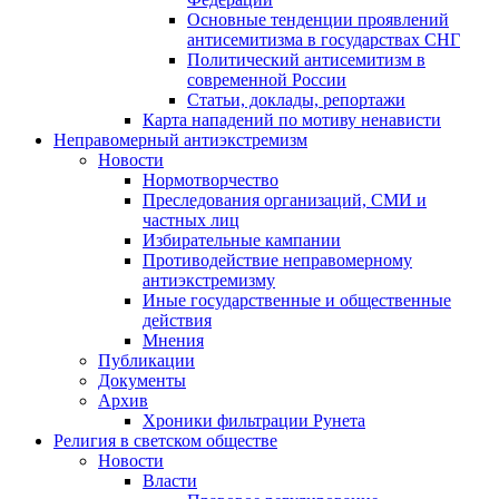
Основные тенденции проявлений
антисемитизма в государствах СНГ
Политический антисемитизм в
современной России
Статьи, доклады, репортажи
Карта нападений по мотиву ненависти
Неправомерный антиэкстремизм
Новости
Нормотворчество
Преследования организаций, СМИ и
частных лиц
Избирательные кампании
Противодействие неправомерному
антиэкстремизму
Иные государственные и общественные
действия
Мнения
Публикации
Документы
Архив
Хроники фильтрации Рунета
Религия в светском обществе
Новости
Власти