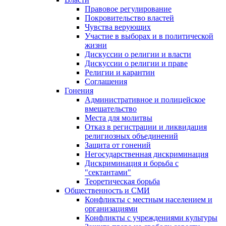
Правовое регулирование
Покровительство властей
Чувства верующих
Участие в выборах и в политической
жизни
Дискуссии о религии и власти
Дискуссии о религии и праве
Религии и карантин
Соглашения
Гонения
Административное и полицейское
вмешательство
Места для молитвы
Отказ в регистрации и ликвидация
религиозных объединений
Защита от гонений
Негосударственная дискриминация
Дискриминация и борьба с
"сектантами"
Теоретическая борьба
Общественность и СМИ
Конфликты с местным населением и
организациями
Конфликты с учреждениями культуры