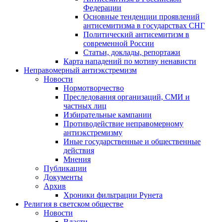
Федерации
Основные тенденции проявлений
антисемитизма в государствах СНГ
Политический антисемитизм в
современной России
Статьи, доклады, репортажи
Карта нападений по мотиву ненависти
Неправомерный антиэкстремизм
Новости
Нормотворчество
Преследования организаций, СМИ и
частных лиц
Избирательные кампании
Противодействие неправомерному
антиэкстремизму
Иные государственные и общественные
действия
Мнения
Публикации
Документы
Архив
Хроники фильтрации Рунета
Религия в светском обществе
Новости
Власти