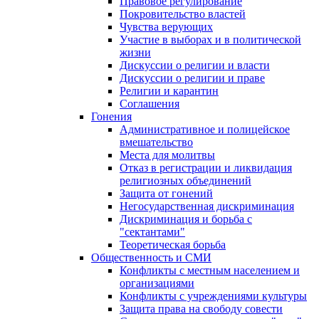
Правовое регулирование
Покровительство властей
Чувства верующих
Участие в выборах и в политической
жизни
Дискуссии о религии и власти
Дискуссии о религии и праве
Религии и карантин
Соглашения
Гонения
Административное и полицейское
вмешательство
Места для молитвы
Отказ в регистрации и ликвидация
религиозных объединений
Защита от гонений
Негосударственная дискриминация
Дискриминация и борьба с
"сектантами"
Теоретическая борьба
Общественность и СМИ
Конфликты с местным населением и
организациями
Конфликты с учреждениями культуры
Защита права на свободу совести