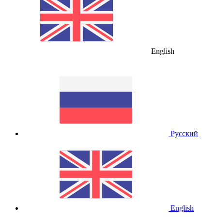
English
Русский
English