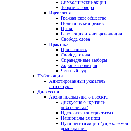
Символические акции
Теории заговора
Идеология
Гражданское общество
Политический режим
Право
Революция и контрреволюция
Свобода слова
Практика
Приватность
Свобода слова
Справедливые выборы
Хорошая полиция
Честный суд
Публикации
Аннотированный указатель
литературы
Дискуссии
Архив предыдущего проекта
Дискуссия о "кризисе
либерализма"
Идеология консерватизма
Национальная идея
Пути легитимации "управляемой
демократии"