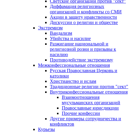
Светские организации против "сект"
Диффамация религиозных
организаций и конфликты со СМИ
Акции в защиту нравственности
Дискуссии о религии и обществе
Экстремизм
Вандализм
Убийства и насилие
Разжигание национальной и
религиозной розни и призывы к
насилию
Противодействие экстремизму
Межконфессиональные отношения
Русская Православная Церковь и
католики
Христианство и ислам
Традиционные религии против "сект"
Внутриконфессиональные отношения
Взаимоотношения
мусульманских организаций
Православные юрисдикции
Прочие конфессии
Другие примеры сотрудничества и
конфликтов
Курьезы