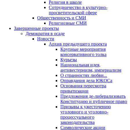
Религия в школе
Сотрудничество в культурно-
просветительской сфере
Общественность и СМИ
Религиозные СМИ
Завершенные проекты
Демократия в осаде
Новости
Архив предыдущего проекта
Крупные мероприятия
консервативного толка
Курьезы
Национальная идея,
антивестернизм, империализм
О странностях любви...
Оправдания дела ЮКОСа
Основания пересмотра
приватизации
Предложения де-либерализовать
Конституцию и публичное право
Призывы к ужесточению
уголовного и уголовно-
процессуального
законодательства
Символические акции