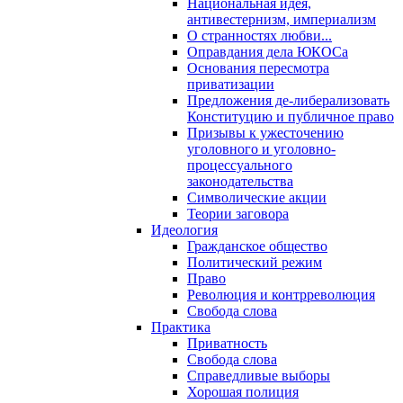
Национальная идея,
антивестернизм, империализм
О странностях любви...
Оправдания дела ЮКОСа
Основания пересмотра
приватизации
Предложения де-либерализовать
Конституцию и публичное право
Призывы к ужесточению
уголовного и уголовно-
процессуального
законодательства
Символические акции
Теории заговора
Идеология
Гражданское общество
Политический режим
Право
Революция и контрреволюция
Свобода слова
Практика
Приватность
Свобода слова
Справедливые выборы
Хорошая полиция