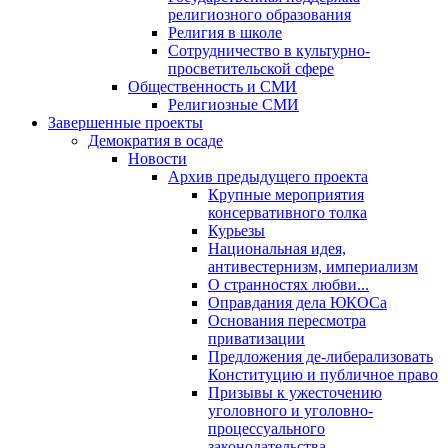
религиозного образования
Религия в школе
Сотрудничество в культурно-
просветительской сфере
Общественность и СМИ
Религиозные СМИ
Завершенные проекты
Демократия в осаде
Новости
Архив предыдущего проекта
Крупные мероприятия
консервативного толка
Курьезы
Национальная идея,
антивестернизм, империализм
О странностях любви...
Оправдания дела ЮКОСа
Основания пересмотра
приватизации
Предложения де-либерализовать
Конституцию и публичное право
Призывы к ужесточению
уголовного и уголовно-
процессуального
законодательства