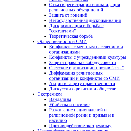
Отказ в регистрации и ликвидация
религиозных объединений
Защита от гонений
Негосударственная дискриминация
Дискриминация и борьба с
"сектантами"
Теоретическая борьба
Общественность и СМИ
Конфликты с местным населением и
организациями
Конфликты с учреждениями культуры
Защита права на свободу совести
Светские организации против "сект"
Диффамация религиозных
организаций и конфликты со СМИ
Акции в защиту нравственности
Дискуссии о религии и обществе
Экстремизм
Вандализм
Убийства и насилие
Разжигание национальной и
религиозной розни и призывы к
насилию
Противодействие экстремизму
Межконфессиональные отношения