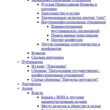
Русская Православная Церковь и
католики
Христианство и ислам
Традиционные религии против "сект"
Внутриконфессиональные отношения
Взаимоотношения
мусульманских организаций
Православные юрисдикции
Прочие конфессии
Другие примеры сотрудничества и
конфликтов
Курьезы
Сколько верующих
Публикации
Из книг "Панорамы"
Сборник "Преодолевая государственно -
конфессиональные отношения"
Статьи сборника "Пределы светскости"
Документы
Архив
Власть
Борьба с ИНН и другими
машиночитаемыми кодами
Место религии в обществе в целом