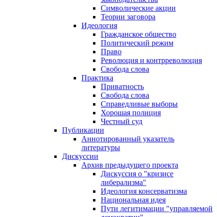
Символические акции
Теории заговора
Идеология
Гражданское общество
Политический режим
Право
Революция и контрреволюция
Свобода слова
Практика
Приватность
Свобода слова
Справедливые выборы
Хорошая полиция
Честный суд
Публикации
Аннотированный указатель
литературы
Дискуссии
Архив предыдущего проекта
Дискуссия о "кризисе
либерализма"
Идеология консерватизма
Национальная идея
Пути легитимации "управляемой