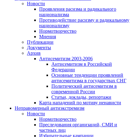
Новости
Проявления расизма и радикального
национализма
Противодействие расизму и радикальному
национализму
Нормотворчество
Мнения
Публикации
Документы
Архив
Антисемитизм 2003-2006
Антисемитизм в Российской
Федерации
Основные тенденции проявлений
антисемитизма в государствах СНГ
Политический антисемитизм в
современной России
Статьи, доклады, репортажи
Карта нападений по мотиву ненависти
Неправомерный антиэкстремизм
Новости
Нормотворчество
Преследования организаций, СМИ и
частных лиц
Избирательные кампании