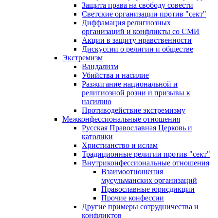
Защита права на свободу совести
Светские организации против "сект"
Диффамация религиозных
организаций и конфликты со СМИ
Акции в защиту нравственности
Дискуссии о религии и обществе
Экстремизм
Вандализм
Убийства и насилие
Разжигание национальной и
религиозной розни и призывы к
насилию
Противодействие экстремизму
Межконфессиональные отношения
Русская Православная Церковь и
католики
Христианство и ислам
Традиционные религии против "сект"
Внутриконфессиональные отношения
Взаимоотношения
мусульманских организаций
Православные юрисдикции
Прочие конфессии
Другие примеры сотрудничества и
конфликтов