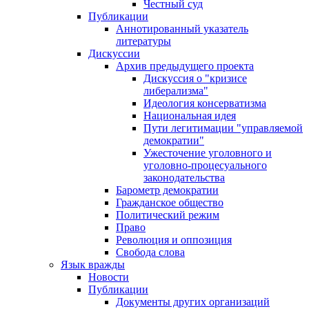
Честный суд
Публикации
Аннотированный указатель
литературы
Дискуссии
Архив предыдущего проекта
Дискуссия о "кризисе
либерализма"
Идеология консерватизма
Национальная идея
Пути легитимации "управляемой
демократии"
Ужесточение уголовного и
уголовно-процесуального
законодательства
Барометр демократии
Гражданское общество
Политический режим
Право
Революция и оппозиция
Свобода слова
Язык вражды
Новости
Публикации
Документы других организаций