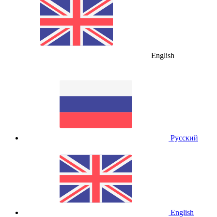
English
Русский
English