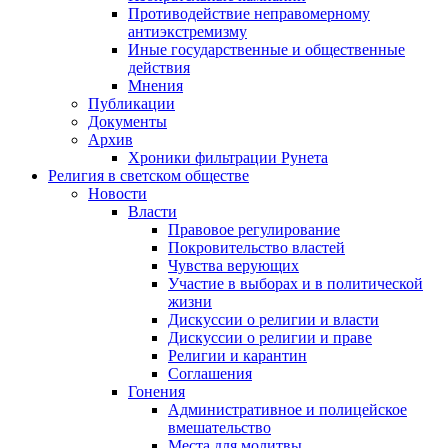
Противодействие неправомерному
антиэкстремизму
Иные государственные и общественные
действия
Мнения
Публикации
Документы
Архив
Хроники фильтрации Рунета
Религия в светском обществе
Новости
Власти
Правовое регулирование
Покровительство властей
Чувства верующих
Участие в выборах и в политической
жизни
Дискуссии о религии и власти
Дискуссии о религии и праве
Религии и карантин
Соглашения
Гонения
Административное и полицейское
вмешательство
Места для молитвы