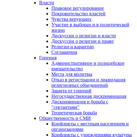
Власти
Правовое регулирование
Покровительство властей
Чувства верующих
Участие в выборах и в политической
жизни
Дискуссии о религии и власти
Дискуссии о религии и праве
Религии и карантин
Соглашения
Гонения
Административное и полицейское
вмешательство
Места для молитвы
Отказ в регистрации и ликвидация
религиозных объединений
Защита от гонений
Негосударственная дискриминация
Дискриминация и борьба с
"сектантами"
Теоретическая борьба
Общественность и СМИ
Конфликты с местным населением и
организациями
Конфликты с учреждениями культуры