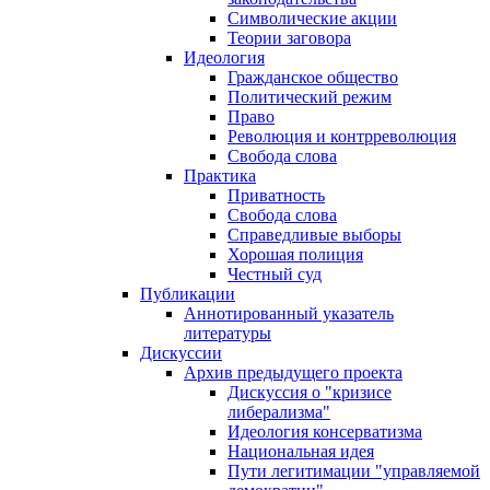
Символические акции
Теории заговора
Идеология
Гражданское общество
Политический режим
Право
Революция и контрреволюция
Свобода слова
Практика
Приватность
Свобода слова
Справедливые выборы
Хорошая полиция
Честный суд
Публикации
Аннотированный указатель
литературы
Дискуссии
Архив предыдущего проекта
Дискуссия о "кризисе
либерализма"
Идеология консерватизма
Национальная идея
Пути легитимации "управляемой