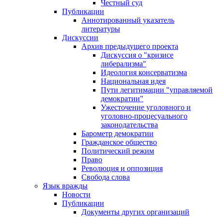
Честный суд
Публикации
Аннотированный указатель
литературы
Дискуссии
Архив предыдущего проекта
Дискуссия о "кризисе
либерализма"
Идеология консерватизма
Национальная идея
Пути легитимации "управляемой
демократии"
Ужесточение уголовного и
уголовно-процесуального
законодательства
Барометр демократии
Гражданское общество
Политический режим
Право
Революция и оппозиция
Свобода слова
Язык вражды
Новости
Публикации
Документы других организаций