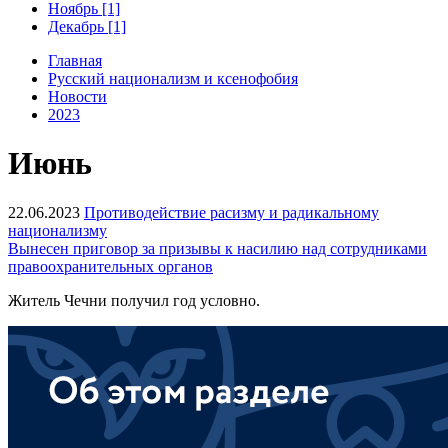
Ноябрь [1]
Декабрь [1]
Главная
Русский национализм и ксенофобия
Новости
2023
Июнь
22.06.2023
Противодействие расизму и радикальному
национализму
Вынесен приговор за призывы к насилию над сотрудниками
правоохранительных органов
Житель Чечни получил год условно.