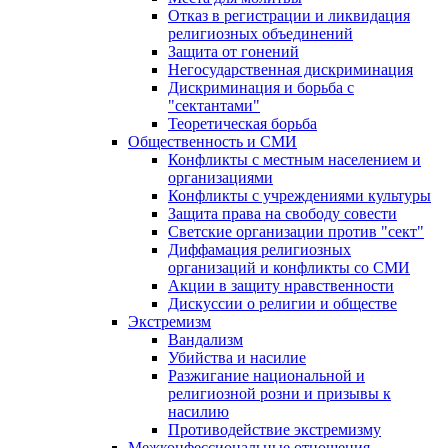
Отказ в регистрации и ликвидация
религиозных объединений
Защита от гонений
Негосударственная дискриминация
Дискриминация и борьба с
"сектантами"
Теоретическая борьба
Общественность и СМИ
Конфликты с местным населением и
организациями
Конфликты с учреждениями культуры
Защита права на свободу совести
Светские организации против "сект"
Диффамация религиозных
организаций и конфликты со СМИ
Акции в защиту нравственности
Дискуссии о религии и обществе
Экстремизм
Вандализм
Убийства и насилие
Разжигание национальной и
религиозной розни и призывы к
насилию
Противодействие экстремизму
Межконфессиональные отношения