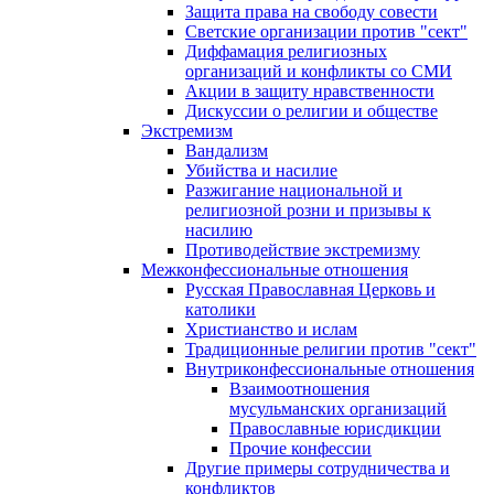
Защита права на свободу совести
Светские организации против "сект"
Диффамация религиозных
организаций и конфликты со СМИ
Акции в защиту нравственности
Дискуссии о религии и обществе
Экстремизм
Вандализм
Убийства и насилие
Разжигание национальной и
религиозной розни и призывы к
насилию
Противодействие экстремизму
Межконфессиональные отношения
Русская Православная Церковь и
католики
Христианство и ислам
Традиционные религии против "сект"
Внутриконфессиональные отношения
Взаимоотношения
мусульманских организаций
Православные юрисдикции
Прочие конфессии
Другие примеры сотрудничества и
конфликтов