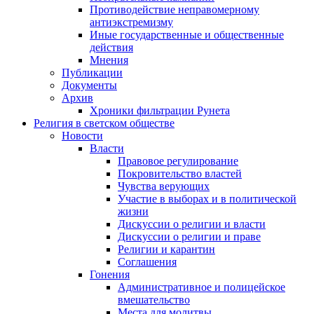
Противодействие неправомерному
антиэкстремизму
Иные государственные и общественные
действия
Мнения
Публикации
Документы
Архив
Хроники фильтрации Рунета
Религия в светском обществе
Новости
Власти
Правовое регулирование
Покровительство властей
Чувства верующих
Участие в выборах и в политической
жизни
Дискуссии о религии и власти
Дискуссии о религии и праве
Религии и карантин
Соглашения
Гонения
Административное и полицейское
вмешательство
Места для молитвы