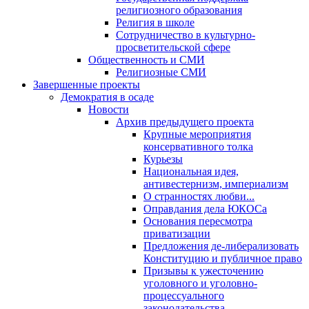
религиозного образования
Религия в школе
Сотрудничество в культурно-
просветительской сфере
Общественность и СМИ
Религиозные СМИ
Завершенные проекты
Демократия в осаде
Новости
Архив предыдущего проекта
Крупные мероприятия
консервативного толка
Курьезы
Национальная идея,
антивестернизм, империализм
О странностях любви...
Оправдания дела ЮКОСа
Основания пересмотра
приватизации
Предложения де-либерализовать
Конституцию и публичное право
Призывы к ужесточению
уголовного и уголовно-
процессуального
законодательства