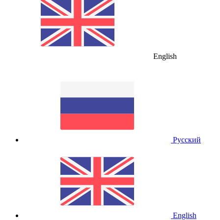
English
Русский
English