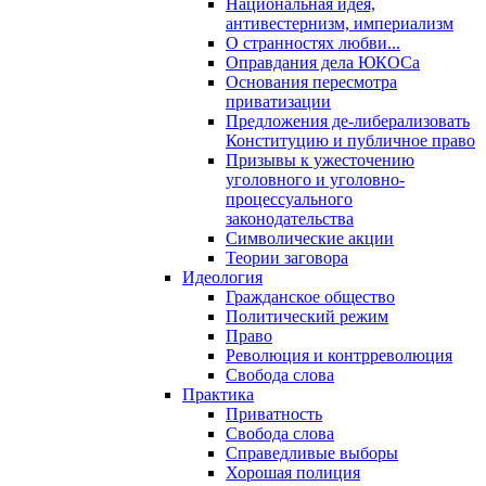
Национальная идея,
антивестернизм, империализм
О странностях любви...
Оправдания дела ЮКОСа
Основания пересмотра
приватизации
Предложения де-либерализовать
Конституцию и публичное право
Призывы к ужесточению
уголовного и уголовно-
процессуального
законодательства
Символические акции
Теории заговора
Идеология
Гражданское общество
Политический режим
Право
Революция и контрреволюция
Свобода слова
Практика
Приватность
Свобода слова
Справедливые выборы
Хорошая полиция