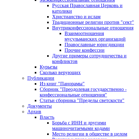
Русская Православная Церковь и
католики
Христианство и ислам
Традиционные религии против "сект"
Внутриконфессиональные отношения
Взаимоотношения
мусульманских организаций
Православные юрисдикции
Прочие конфессии
Другие примеры сотрудничества и
конфликтов
Курьезы
Сколько верующих
Публикации
Из книг "Панорамы"
Сборник "Преодолевая государственно -
конфессиональные отношения"
Статьи сборника "Пределы светскости"
Документы
Архив
Власть
Борьба с ИНН и другими
машиночитаемыми кодами
Место религии в обществе в целом