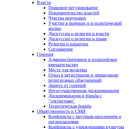
Власти
Правовое регулирование
Покровительство властей
Чувства верующих
Участие в выборах и в политической
жизни
Дискуссии о религии и власти
Дискуссии о религии и праве
Религии и карантин
Соглашения
Гонения
Административное и полицейское
вмешательство
Места для молитвы
Отказ в регистрации и ликвидация
религиозных объединений
Защита от гонений
Негосударственная дискриминация
Дискриминация и борьба с
"сектантами"
Теоретическая борьба
Общественность и СМИ
Конфликты с местным населением и
организациями
Конфликты с учреждениями культуры