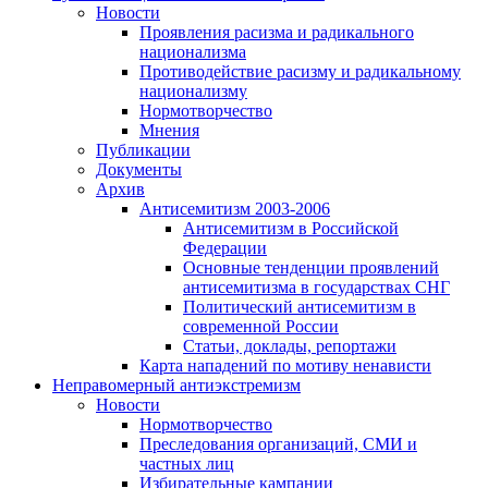
Новости
Проявления расизма и радикального
национализма
Противодействие расизму и радикальному
национализму
Нормотворчество
Мнения
Публикации
Документы
Архив
Антисемитизм 2003-2006
Антисемитизм в Российской
Федерации
Основные тенденции проявлений
антисемитизма в государствах СНГ
Политический антисемитизм в
современной России
Статьи, доклады, репортажи
Карта нападений по мотиву ненависти
Неправомерный антиэкстремизм
Новости
Нормотворчество
Преследования организаций, СМИ и
частных лиц
Избирательные кампании