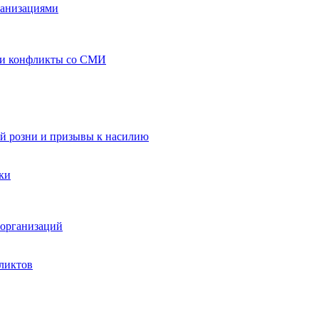
ганизациями
 и конфликты со СМИ
й розни и призывы к насилию
ки
организаций
ликтов