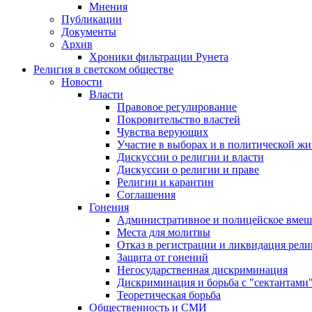
Мнения
Публикации
Документы
Архив
Хроники фильтрации Рунета
Религия в светском обществе
Новости
Власти
Правовое регулирование
Покровительство властей
Чувства верующих
Участие в выборах и в политической ж
Дискуссии о религии и власти
Дискуссии о религии и праве
Религии и карантин
Соглашения
Гонения
Административное и полицейское вмеш
Места для молитвы
Отказ в регистрации и ликвидация рел
Защита от гонений
Негосударственная дискриминация
Дискриминация и борьба с "сектантами
Теоретическая борьба
Общественность и СМИ