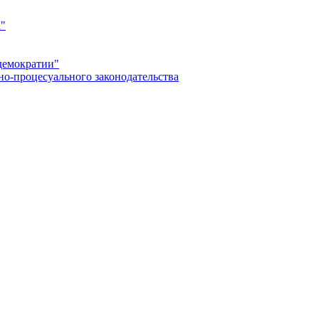
а"
демократии"
но-процесуального законодательства