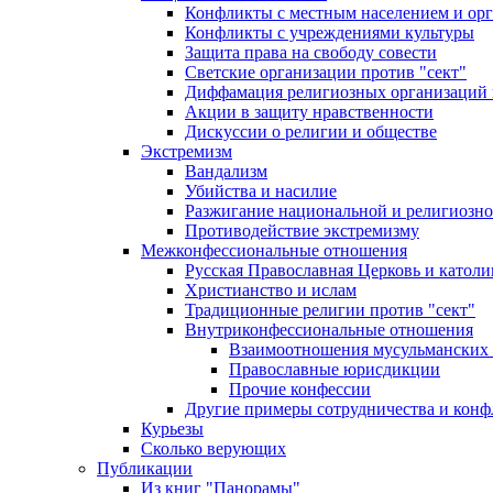
Конфликты с местным населением и ор
Конфликты с учреждениями культуры
Защита права на свободу совести
Светские организации против "сект"
Диффамация религиозных организаций
Акции в защиту нравственности
Дискуссии о религии и обществе
Экстремизм
Вандализм
Убийства и насилие
Разжигание национальной и религиозно
Противодействие экстремизму
Межконфессиональные отношения
Русская Православная Церковь и католи
Христианство и ислам
Традиционные религии против "сект"
Внутриконфессиональные отношения
Взаимоотношения мусульманских 
Православные юрисдикции
Прочие конфессии
Другие примеры сотрудничества и конф
Курьезы
Сколько верующих
Публикации
Из книг "Панорамы"