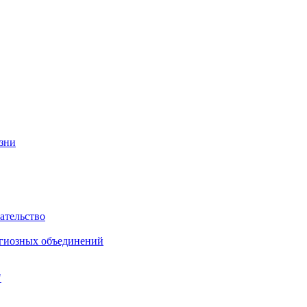
изни
ательство
игиозных объединений
"