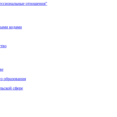
фессиональные отношения"
мыми кодами
ство
ве
го образования
льской сфере