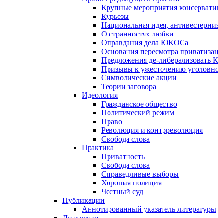
Крупные мероприятия консервати
Курьезы
Национальная идея, антивестерни
О странностях любви...
Оправдания дела ЮКОСа
Основания пересмотра приватиза
Предложения де-либерализовать 
Призывы к ужесточению уголовног
Символические акции
Теории заговора
Идеология
Гражданское общество
Политический режим
Право
Революция и контрреволюция
Свобода слова
Практика
Приватность
Свобода слова
Справедливые выборы
Хорошая полиция
Честный суд
Публикации
Аннотированный указатель литературы
Дискуссии