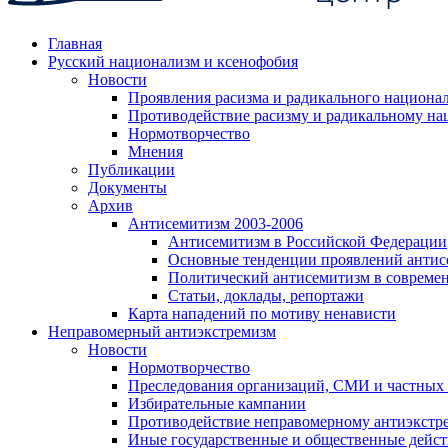
Главная
Русский национализм и ксенофобия
Новости
Проявления расизма и радикального национа
Противодействие расизму и радикальному на
Нормотворчество
Мнения
Публикации
Документы
Архив
Антисемитизм 2003-2006
Антисемитизм в Российской Федерации
Основные тенденции проявлений антис
Политический антисемитизм в совреме
Статьи, доклады, репортажи
Карта нападений по мотиву ненависти
Неправомерный антиэкстремизм
Новости
Нормотворчество
Преследования организаций, СМИ и частных
Избирательные кампании
Противодействие неправомерному антиэкстр
Иные государственные и общественные дейст