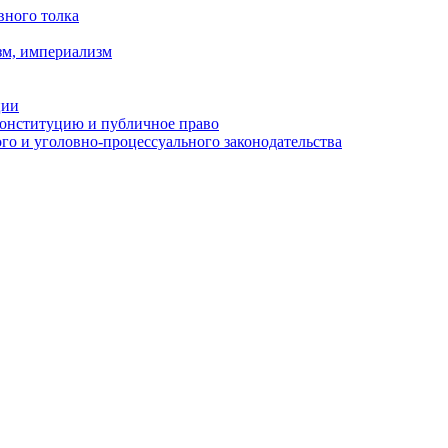
вного толка
зм, империализм
ции
Конституцию и публичное право
о и уголовно-процессуального законодательства