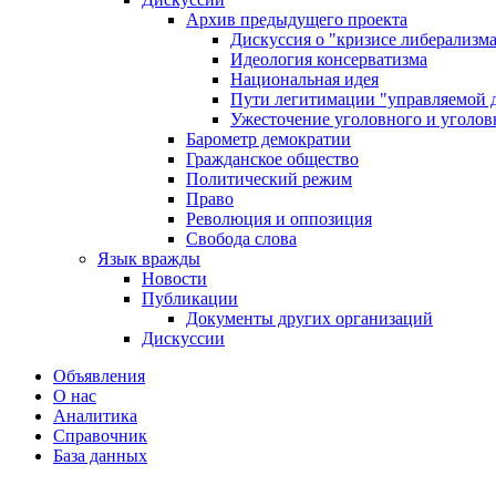
Архив предыдущего проекта
Дискуссия о "кризисе либерализм
Идеология консерватизма
Национальная идея
Пути легитимации "управляемой 
Ужесточение уголовного и уголов
Барометр демократии
Гражданское общество
Политический режим
Право
Революция и оппозиция
Свобода слова
Язык вражды
Новости
Публикации
Документы других организаций
Дискуссии
Объявления
О нас
Аналитика
Справочник
База данных