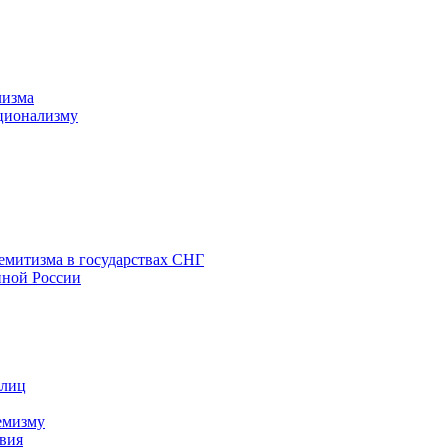
лизма
ционализму
емитизма в государствах СНГ
нной России
 лиц
емизму
вия