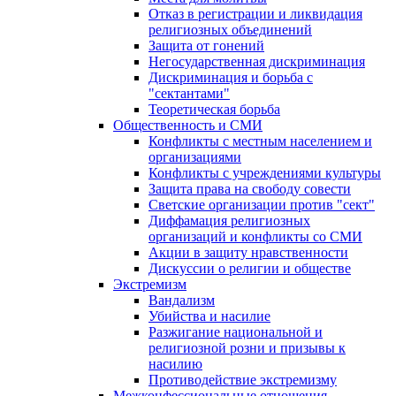
Отказ в регистрации и ликвидация
религиозных объединений
Защита от гонений
Негосударственная дискриминация
Дискриминация и борьба с
"сектантами"
Теоретическая борьба
Общественность и СМИ
Конфликты с местным населением и
организациями
Конфликты с учреждениями культуры
Защита права на свободу совести
Светские организации против "сект"
Диффамация религиозных
организаций и конфликты со СМИ
Акции в защиту нравственности
Дискуссии о религии и обществе
Экстремизм
Вандализм
Убийства и насилие
Разжигание национальной и
религиозной розни и призывы к
насилию
Противодействие экстремизму
Межконфессиональные отношения