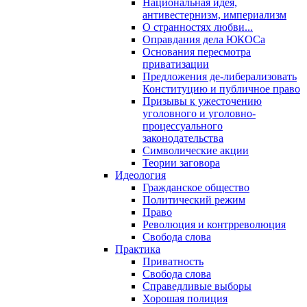
Национальная идея,
антивестернизм, империализм
О странностях любви...
Оправдания дела ЮКОСа
Основания пересмотра
приватизации
Предложения де-либерализовать
Конституцию и публичное право
Призывы к ужесточению
уголовного и уголовно-
процессуального
законодательства
Символические акции
Теории заговора
Идеология
Гражданское общество
Политический режим
Право
Революция и контрреволюция
Свобода слова
Практика
Приватность
Свобода слова
Справедливые выборы
Хорошая полиция