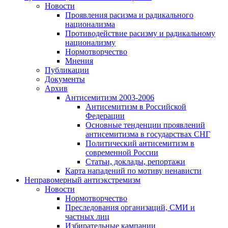
Новости
Проявления расизма и радикального
национализма
Противодействие расизму и радикальному
национализму
Нормотворчество
Мнения
Публикации
Документы
Архив
Антисемитизм 2003-2006
Антисемитизм в Российской
Федерации
Основные тенденции проявлений
антисемитизма в государствах СНГ
Политический антисемитизм в
современной России
Статьи, доклады, репортажи
Карта нападений по мотиву ненависти
Неправомерный антиэкстремизм
Новости
Нормотворчество
Преследования организаций, СМИ и
частных лиц
Избирательные кампании