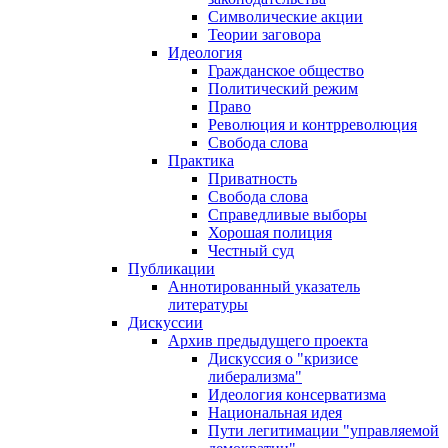
Символические акции
Теории заговора
Идеология
Гражданское общество
Политический режим
Право
Революция и контрреволюция
Свобода слова
Практика
Приватность
Свобода слова
Справедливые выборы
Хорошая полиция
Честный суд
Публикации
Аннотированный указатель
литературы
Дискуссии
Архив предыдущего проекта
Дискуссия о "кризисе
либерализма"
Идеология консерватизма
Национальная идея
Пути легитимации "управляемой