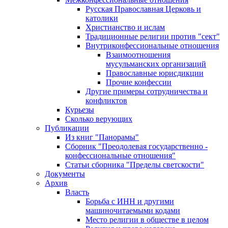
Русская Православная Церковь и
католики
Христианство и ислам
Традиционные религии против "сект"
Внутриконфессиональные отношения
Взаимоотношения
мусульманских организаций
Православные юрисдикции
Прочие конфессии
Другие примеры сотрудничества и
конфликтов
Курьезы
Сколько верующих
Публикации
Из книг "Панорамы"
Сборник "Преодолевая государственно -
конфессиональные отношения"
Статьи сборника "Пределы светскости"
Документы
Архив
Власть
Борьба с ИНН и другими
машиночитаемыми кодами
Место религии в обществе в целом