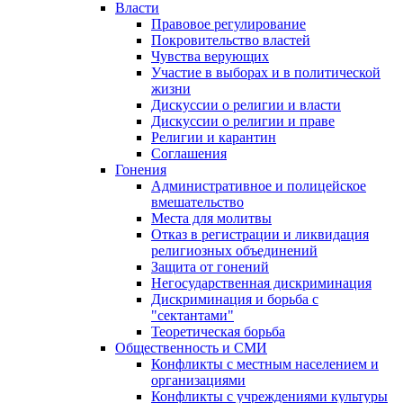
Власти
Правовое регулирование
Покровительство властей
Чувства верующих
Участие в выборах и в политической
жизни
Дискуссии о религии и власти
Дискуссии о религии и праве
Религии и карантин
Соглашения
Гонения
Административное и полицейское
вмешательство
Места для молитвы
Отказ в регистрации и ликвидация
религиозных объединений
Защита от гонений
Негосударственная дискриминация
Дискриминация и борьба с
"сектантами"
Теоретическая борьба
Общественность и СМИ
Конфликты с местным населением и
организациями
Конфликты с учреждениями культуры