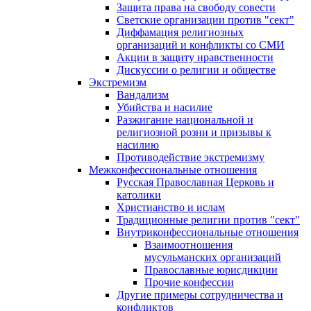
Защита права на свободу совести
Светские организации против "сект"
Диффамация религиозных
организаций и конфликты со СМИ
Акции в защиту нравственности
Дискуссии о религии и обществе
Экстремизм
Вандализм
Убийства и насилие
Разжигание национальной и
религиозной розни и призывы к
насилию
Противодействие экстремизму
Межконфессиональные отношения
Русская Православная Церковь и
католики
Христианство и ислам
Традиционные религии против "сект"
Внутриконфессиональные отношения
Взаимоотношения
мусульманских организаций
Православные юрисдикции
Прочие конфессии
Другие примеры сотрудничества и
конфликтов