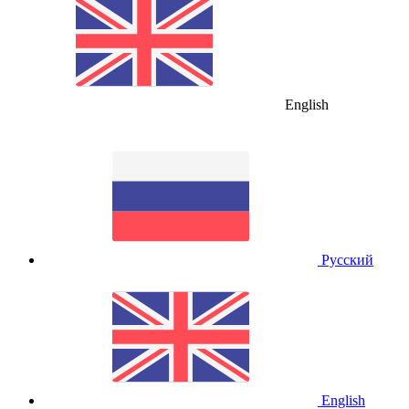
English
Русский
English