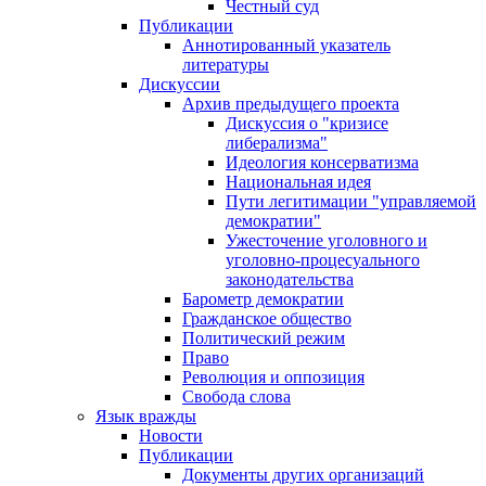
Честный суд
Публикации
Аннотированный указатель
литературы
Дискуссии
Архив предыдущего проекта
Дискуссия о "кризисе
либерализма"
Идеология консерватизма
Национальная идея
Пути легитимации "управляемой
демократии"
Ужесточение уголовного и
уголовно-процесуального
законодательства
Барометр демократии
Гражданское общество
Политический режим
Право
Революция и оппозиция
Свобода слова
Язык вражды
Новости
Публикации
Документы других организаций