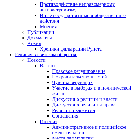
Противодействие неправомерному
антиэкстремизму
Иные государственные и общественные
действия
Мнения
Публикации
Документы
Архив
Хроники фильтрации Рунета
Религия в светском обществе
Новости
Власти
Правовое регулирование
Покровительство властей
Чувства верующих
Участие в выборах и в политической
жизни
Дискуссии о религии и власти
Дискуссии о религии и праве
Религии и карантин
Соглашения
Гонения
Административное и полицейское
вмешательство
Места для молитвы