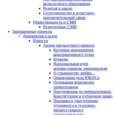
религиозного образования
Религия в школе
Сотрудничество в культурно-
просветительской сфере
Общественность и СМИ
Религиозные СМИ
Завершенные проекты
Демократия в осаде
Новости
Архив предыдущего проекта
Крупные мероприятия
консервативного толка
Курьезы
Национальная идея,
антивестернизм, империализм
О странностях любви...
Оправдания дела ЮКОСа
Основания пересмотра
приватизации
Предложения де-либерализовать
Конституцию и публичное право
Призывы к ужесточению
уголовного и уголовно-
процессуального
законодательства