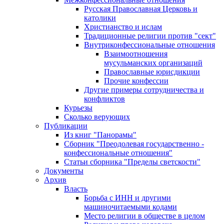
Русская Православная Церковь и
католики
Христианство и ислам
Традиционные религии против "сект"
Внутриконфессиональные отношения
Взаимоотношения
мусульманских организаций
Православные юрисдикции
Прочие конфессии
Другие примеры сотрудничества и
конфликтов
Курьезы
Сколько верующих
Публикации
Из книг "Панорамы"
Сборник "Преодолевая государственно -
конфессиональные отношения"
Статьи сборника "Пределы светскости"
Документы
Архив
Власть
Борьба с ИНН и другими
машиночитаемыми кодами
Место религии в обществе в целом