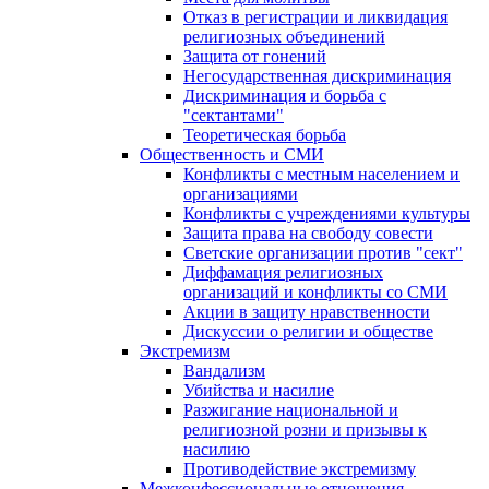
Отказ в регистрации и ликвидация
религиозных объединений
Защита от гонений
Негосударственная дискриминация
Дискриминация и борьба с
"сектантами"
Теоретическая борьба
Общественность и СМИ
Конфликты с местным населением и
организациями
Конфликты с учреждениями культуры
Защита права на свободу совести
Светские организации против "сект"
Диффамация религиозных
организаций и конфликты со СМИ
Акции в защиту нравственности
Дискуссии о религии и обществе
Экстремизм
Вандализм
Убийства и насилие
Разжигание национальной и
религиозной розни и призывы к
насилию
Противодействие экстремизму
Межконфессиональные отношения