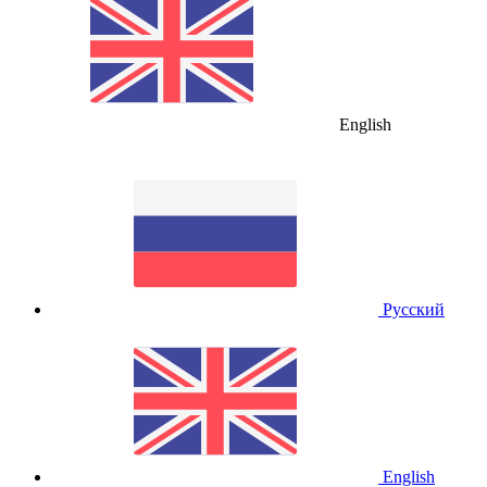
English
Русский
English