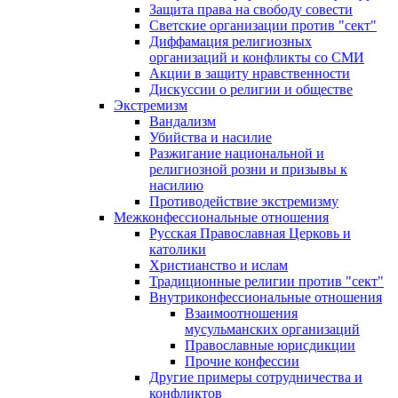
Защита права на свободу совести
Светские организации против "сект"
Диффамация религиозных
организаций и конфликты со СМИ
Акции в защиту нравственности
Дискуссии о религии и обществе
Экстремизм
Вандализм
Убийства и насилие
Разжигание национальной и
религиозной розни и призывы к
насилию
Противодействие экстремизму
Межконфессиональные отношения
Русская Православная Церковь и
католики
Христианство и ислам
Традиционные религии против "сект"
Внутриконфессиональные отношения
Взаимоотношения
мусульманских организаций
Православные юрисдикции
Прочие конфессии
Другие примеры сотрудничества и
конфликтов