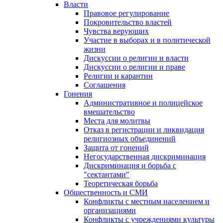
Власти
Правовое регулирование
Покровительство властей
Чувства верующих
Участие в выборах и в политической
жизни
Дискуссии о религии и власти
Дискуссии о религии и праве
Религии и карантин
Соглашения
Гонения
Административное и полицейское
вмешательство
Места для молитвы
Отказ в регистрации и ликвидация
религиозных объединений
Защита от гонений
Негосударственная дискриминация
Дискриминация и борьба с
"сектантами"
Теоретическая борьба
Общественность и СМИ
Конфликты с местным населением и
организациями
Конфликты с учреждениями культуры