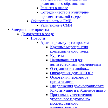
религиозного образования
Религия в школе
Сотрудничество в культурно-
просветительской сфере
Общественность и СМИ
Религиозные СМИ
Завершенные проекты
Демократия в осаде
Новости
Архив предыдущего проекта
Крупные мероприятия
консервативного толка
Курьезы
Национальная идея,
антивестернизм, империализм
О странностях любви...
Оправдания дела ЮКОСа
Основания пересмотра
приватизации
Предложения де-либерализовать
Конституцию и публичное право
Призывы к ужесточению
уголовного и уголовно-
процессуального
законодательства