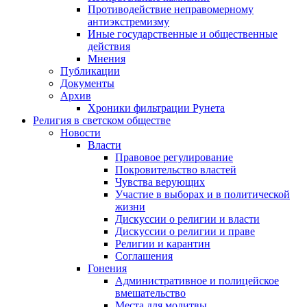
Противодействие неправомерному
антиэкстремизму
Иные государственные и общественные
действия
Мнения
Публикации
Документы
Архив
Хроники фильтрации Рунета
Религия в светском обществе
Новости
Власти
Правовое регулирование
Покровительство властей
Чувства верующих
Участие в выборах и в политической
жизни
Дискуссии о религии и власти
Дискуссии о религии и праве
Религии и карантин
Соглашения
Гонения
Административное и полицейское
вмешательство
Места для молитвы