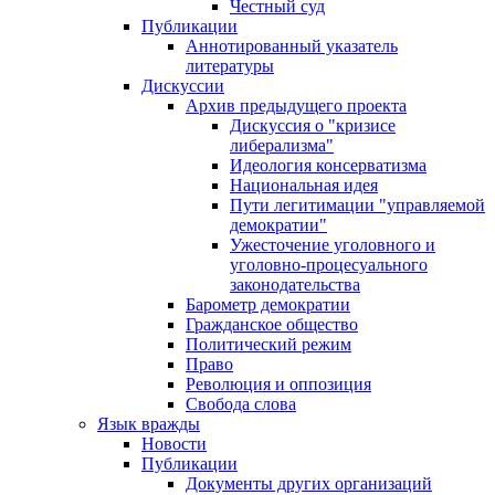
Честный суд
Публикации
Аннотированный указатель
литературы
Дискуссии
Архив предыдущего проекта
Дискуссия о "кризисе
либерализма"
Идеология консерватизма
Национальная идея
Пути легитимации "управляемой
демократии"
Ужесточение уголовного и
уголовно-процесуального
законодательства
Барометр демократии
Гражданское общество
Политический режим
Право
Революция и оппозиция
Свобода слова
Язык вражды
Новости
Публикации
Документы других организаций