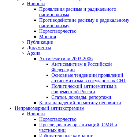
Новости
Проявления расизма и радикального
национализма
Противодействие расизму и радикальному
национализму
Нормотворчество
Мнения
Публикации
Документы
Архив
Антисемитизм 2003-2006
Антисемитизм в Российской
Федерации
Основные тенденции проявлений
антисемитизма в государствах СНГ
Политический антисемитизм в
современной России
Статьи, доклады, репортажи
Карта нападений по мотиву ненависти
Неправомерный антиэкстремизм
Новости
Нормотворчество
Преследования организаций, СМИ и
частных лиц
Избирательные кампании