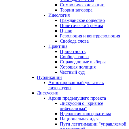
Символические акции
Теории заговора
Идеология
Гражданское общество
Политический режим
Право
Революция и контрреволюция
Свобода слова
Практика
Приватность
Свобода слова
Справедливые выборы
Хорошая полиция
Честный суд
Публикации
Аннотированный указатель
литературы
Дискуссии
Архив предыдущего проекта
Дискуссия о "кризисе
либерализма"
Идеология консерватизма
Национальная идея
Пути легитимации "управляемой