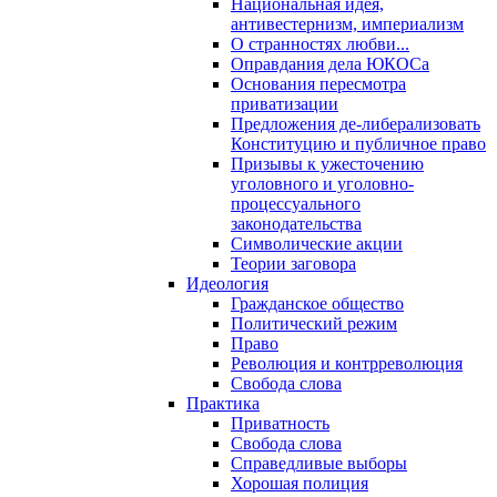
Национальная идея,
антивестернизм, империализм
О странностях любви...
Оправдания дела ЮКОСа
Основания пересмотра
приватизации
Предложения де-либерализовать
Конституцию и публичное право
Призывы к ужесточению
уголовного и уголовно-
процессуального
законодательства
Символические акции
Теории заговора
Идеология
Гражданское общество
Политический режим
Право
Революция и контрреволюция
Свобода слова
Практика
Приватность
Свобода слова
Справедливые выборы
Хорошая полиция