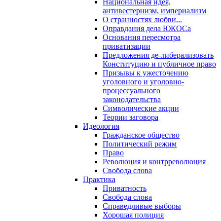
Национальная идея,
антивестернизм, империализм
О странностях любви...
Оправдания дела ЮКОСа
Основания пересмотра
приватизации
Предложения де-либерализовать
Конституцию и публичное право
Призывы к ужесточению
уголовного и уголовно-
процессуального
законодательства
Символические акции
Теории заговора
Идеология
Гражданское общество
Политический режим
Право
Революция и контрреволюция
Свобода слова
Практика
Приватность
Свобода слова
Справедливые выборы
Хорошая полиция