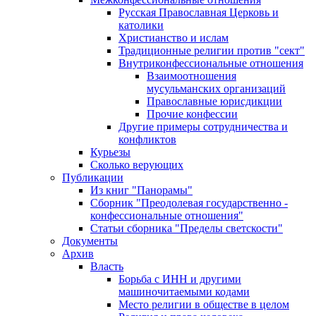
Русская Православная Церковь и
католики
Христианство и ислам
Традиционные религии против "сект"
Внутриконфессиональные отношения
Взаимоотношения
мусульманских организаций
Православные юрисдикции
Прочие конфессии
Другие примеры сотрудничества и
конфликтов
Курьезы
Сколько верующих
Публикации
Из книг "Панорамы"
Сборник "Преодолевая государственно -
конфессиональные отношения"
Статьи сборника "Пределы светскости"
Документы
Архив
Власть
Борьба с ИНН и другими
машиночитаемыми кодами
Место религии в обществе в целом