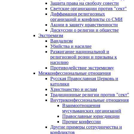
Защита права на свободу совести
Светские организации против "сект"
Диффамация религиозных
организаций и конфликты со СМИ
Акции в защиту нравственности
Дискуссии о религии и обществе
Экстремизм
Вандализм
Убийства и насилие
Разжигание национальной и
религиозной розни и призывы к
насилию
Противодействие экстремизму
Межконфессиональные отношения
Русская Православная Церковь и
католики
Христианство и ислам
Традиционные религии против "сект"
Внутриконфессиональные отношения
Взаимоотношения
мусульманских организаций
Православные юрисдикции
Прочие конфессии
Другие примеры сотрудничества и
конфликтов