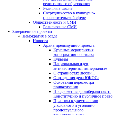
религиозного образования
Религия в школе
Сотрудничество в культурно-
просветительской сфере
Общественность и СМИ
Религиозные СМИ
Завершенные проекты
Демократия в осаде
Новости
Архив предыдущего проекта
Крупные мероприятия
консервативного толка
Курьезы
Национальная идея,
антивестернизм, империализм
О странностях любви...
Оправдания дела ЮКОСа
Основания пересмотра
приватизации
Предложения де-либерализовать
Конституцию и публичное право
Призывы к ужесточению
уголовного и уголовно-
процессуального
законодательства