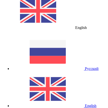
English
Русский
English