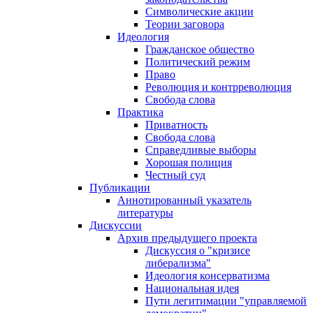
Символические акции
Теории заговора
Идеология
Гражданское общество
Политический режим
Право
Революция и контрреволюция
Свобода слова
Практика
Приватность
Свобода слова
Справедливые выборы
Хорошая полиция
Честный суд
Публикации
Аннотированный указатель
литературы
Дискуссии
Архив предыдущего проекта
Дискуссия о "кризисе
либерализма"
Идеология консерватизма
Национальная идея
Пути легитимации "управляемой