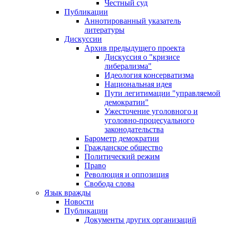
Честный суд
Публикации
Аннотированный указатель
литературы
Дискуссии
Архив предыдущего проекта
Дискуссия о "кризисе
либерализма"
Идеология консерватизма
Национальная идея
Пути легитимации "управляемой
демократии"
Ужесточение уголовного и
уголовно-процесуального
законодательства
Барометр демократии
Гражданское общество
Политический режим
Право
Революция и оппозиция
Свобода слова
Язык вражды
Новости
Публикации
Документы других организаций