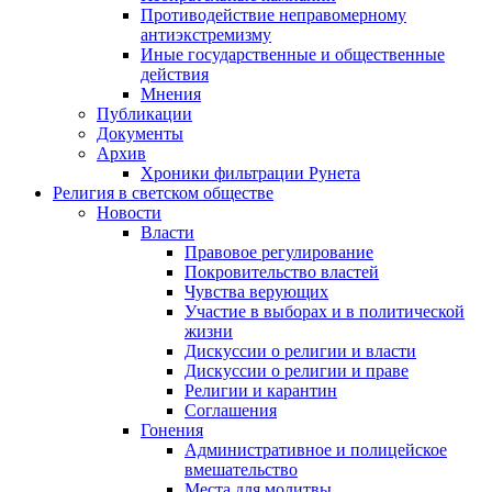
Противодействие неправомерному
антиэкстремизму
Иные государственные и общественные
действия
Мнения
Публикации
Документы
Архив
Хроники фильтрации Рунета
Религия в светском обществе
Новости
Власти
Правовое регулирование
Покровительство властей
Чувства верующих
Участие в выборах и в политической
жизни
Дискуссии о религии и власти
Дискуссии о религии и праве
Религии и карантин
Соглашения
Гонения
Административное и полицейское
вмешательство
Места для молитвы