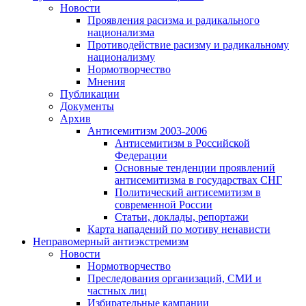
Новости
Проявления расизма и радикального
национализма
Противодействие расизму и радикальному
национализму
Нормотворчество
Мнения
Публикации
Документы
Архив
Антисемитизм 2003-2006
Антисемитизм в Российской
Федерации
Основные тенденции проявлений
антисемитизма в государствах СНГ
Политический антисемитизм в
современной России
Статьи, доклады, репортажи
Карта нападений по мотиву ненависти
Неправомерный антиэкстремизм
Новости
Нормотворчество
Преследования организаций, СМИ и
частных лиц
Избирательные кампании