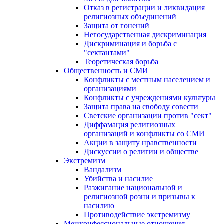
Отказ в регистрации и ликвидация
религиозных объединений
Защита от гонений
Негосударственная дискриминация
Дискриминация и борьба с
"сектантами"
Теоретическая борьба
Общественность и СМИ
Конфликты с местным населением и
организациями
Конфликты с учреждениями культуры
Защита права на свободу совести
Светские организации против "сект"
Диффамация религиозных
организаций и конфликты со СМИ
Акции в защиту нравственности
Дискуссии о религии и обществе
Экстремизм
Вандализм
Убийства и насилие
Разжигание национальной и
религиозной розни и призывы к
насилию
Противодействие экстремизму
Межконфессиональные отношения