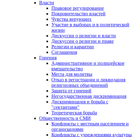
Власти
Правовое регулирование
Покровительство властей
Чувства верующих
Участие в выборах и в политической
жизни
Дискуссии о религии и власти
Дискуссии о религии и праве
Религии и карантин
Соглашения
Гонения
Административное и полицейское
вмешательство
Места для молитвы
Отказ в регистрации и ликвидация
религиозных объединений
Защита от гонений
Негосударственная дискриминация
Дискриминация и борьба с
"сектантами"
Теоретическая борьба
Общественность и СМИ
Конфликты с местным населением и
организациями
Конфликты с учреждениями культуры