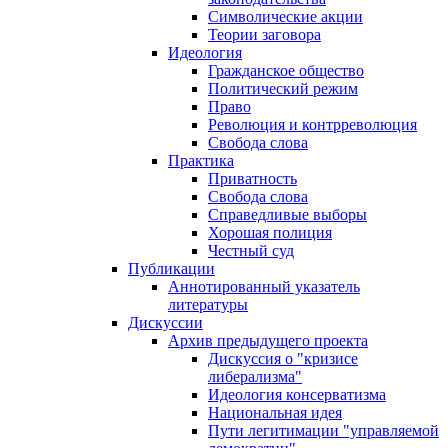
Символические акции
Теории заговора
Идеология
Гражданское общество
Политический режим
Право
Революция и контрреволюция
Свобода слова
Практика
Приватность
Свобода слова
Справедливые выборы
Хорошая полиция
Честный суд
Публикации
Аннотированный указатель
литературы
Дискуссии
Архив предыдущего проекта
Дискуссия о "кризисе
либерализма"
Идеология консерватизма
Национальная идея
Пути легитимации "управляемой