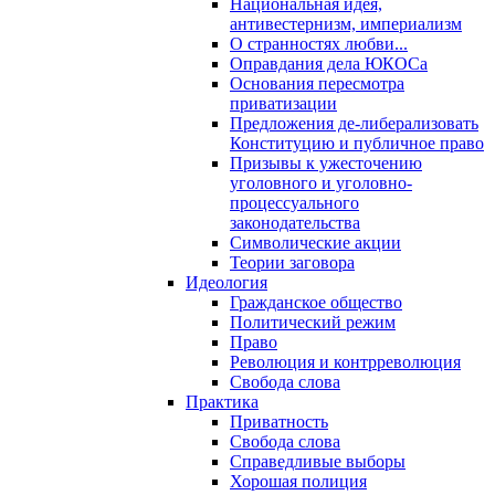
Национальная идея,
антивестернизм, империализм
О странностях любви...
Оправдания дела ЮКОСа
Основания пересмотра
приватизации
Предложения де-либерализовать
Конституцию и публичное право
Призывы к ужесточению
уголовного и уголовно-
процессуального
законодательства
Символические акции
Теории заговора
Идеология
Гражданское общество
Политический режим
Право
Революция и контрреволюция
Свобода слова
Практика
Приватность
Свобода слова
Справедливые выборы
Хорошая полиция