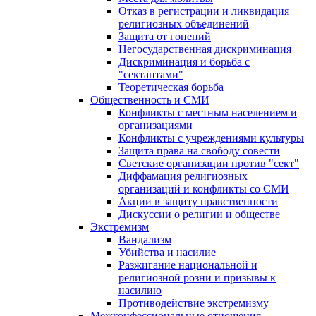
Отказ в регистрации и ликвидация
религиозных объединений
Защита от гонений
Негосударственная дискриминация
Дискриминация и борьба с
"сектантами"
Теоретическая борьба
Общественность и СМИ
Конфликты с местным населением и
организациями
Конфликты с учреждениями культуры
Защита права на свободу совести
Светские организации против "сект"
Диффамация религиозных
организаций и конфликты со СМИ
Акции в защиту нравственности
Дискуссии о религии и обществе
Экстремизм
Вандализм
Убийства и насилие
Разжигание национальной и
религиозной розни и призывы к
насилию
Противодействие экстремизму
Межконфессиональные отношения