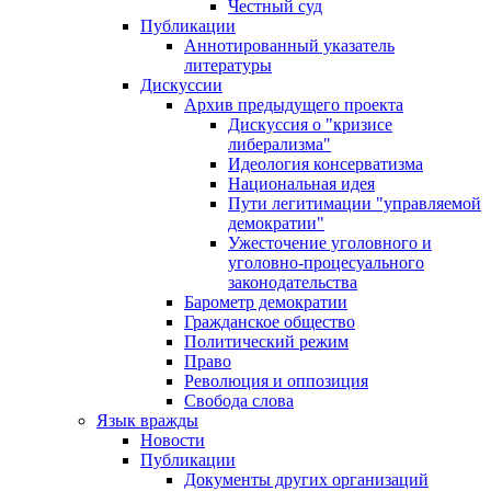
Честный суд
Публикации
Аннотированный указатель
литературы
Дискуссии
Архив предыдущего проекта
Дискуссия о "кризисе
либерализма"
Идеология консерватизма
Национальная идея
Пути легитимации "управляемой
демократии"
Ужесточение уголовного и
уголовно-процесуального
законодательства
Барометр демократии
Гражданское общество
Политический режим
Право
Революция и оппозиция
Свобода слова
Язык вражды
Новости
Публикации
Документы других организаций