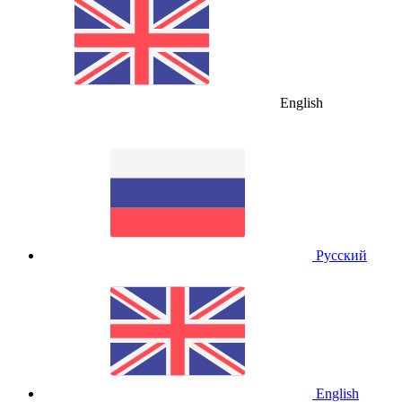
English
Русский
English