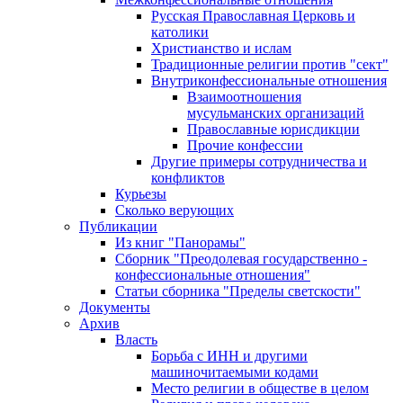
Русская Православная Церковь и
католики
Христианство и ислам
Традиционные религии против "сект"
Внутриконфессиональные отношения
Взаимоотношения
мусульманских организаций
Православные юрисдикции
Прочие конфессии
Другие примеры сотрудничества и
конфликтов
Курьезы
Сколько верующих
Публикации
Из книг "Панорамы"
Сборник "Преодолевая государственно -
конфессиональные отношения"
Статьи сборника "Пределы светскости"
Документы
Архив
Власть
Борьба с ИНН и другими
машиночитаемыми кодами
Место религии в обществе в целом