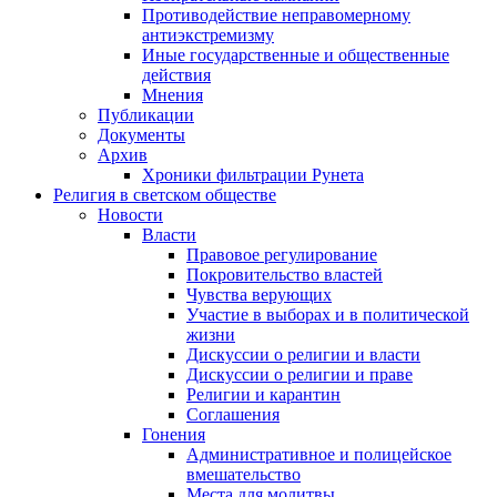
Противодействие неправомерному
антиэкстремизму
Иные государственные и общественные
действия
Мнения
Публикации
Документы
Архив
Хроники фильтрации Рунета
Религия в светском обществе
Новости
Власти
Правовое регулирование
Покровительство властей
Чувства верующих
Участие в выборах и в политической
жизни
Дискуссии о религии и власти
Дискуссии о религии и праве
Религии и карантин
Соглашения
Гонения
Административное и полицейское
вмешательство
Места для молитвы