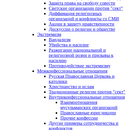
Защита права на свободу совести
Светские организации против "сект"
Диффамация религиозных
организаций и конфликты со СМИ
Акции в защиту нравственности
Дискуссии о религии и обществе
Экстремизм
Вандализм
Убийства и насилие
Разжигание национальной и
религиозной розни и призывы к
насилию
Противодействие экстремизму
Межконфессиональные отношения
Русская Православная Церковь и
католики
Христианство и ислам
Традиционные религии против "сект"
Внутриконфессиональные отношения
Взаимоотношения
мусульманских организаций
Православные юрисдикции
Прочие конфессии
Другие примеры сотрудничества и
конфликтов