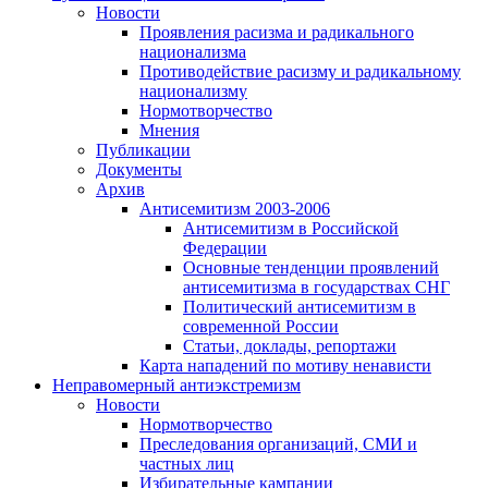
Новости
Проявления расизма и радикального
национализма
Противодействие расизму и радикальному
национализму
Нормотворчество
Мнения
Публикации
Документы
Архив
Антисемитизм 2003-2006
Антисемитизм в Российской
Федерации
Основные тенденции проявлений
антисемитизма в государствах СНГ
Политический антисемитизм в
современной России
Статьи, доклады, репортажи
Карта нападений по мотиву ненависти
Неправомерный антиэкстремизм
Новости
Нормотворчество
Преследования организаций, СМИ и
частных лиц
Избирательные кампании