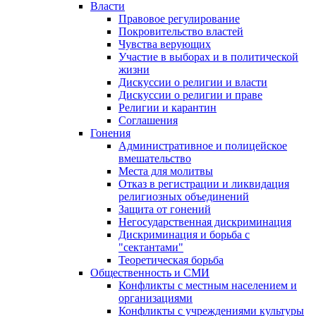
Власти
Правовое регулирование
Покровительство властей
Чувства верующих
Участие в выборах и в политической
жизни
Дискуссии о религии и власти
Дискуссии о религии и праве
Религии и карантин
Соглашения
Гонения
Административное и полицейское
вмешательство
Места для молитвы
Отказ в регистрации и ликвидация
религиозных объединений
Защита от гонений
Негосударственная дискриминация
Дискриминация и борьба с
"сектантами"
Теоретическая борьба
Общественность и СМИ
Конфликты с местным населением и
организациями
Конфликты с учреждениями культуры