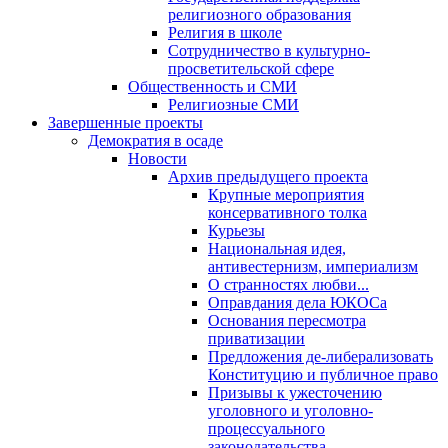
религиозного образования
Религия в школе
Сотрудничество в культурно-
просветительской сфере
Общественность и СМИ
Религиозные СМИ
Завершенные проекты
Демократия в осаде
Новости
Архив предыдущего проекта
Крупные мероприятия
консервативного толка
Курьезы
Национальная идея,
антивестернизм, империализм
О странностях любви...
Оправдания дела ЮКОСа
Основания пересмотра
приватизации
Предложения де-либерализовать
Конституцию и публичное право
Призывы к ужесточению
уголовного и уголовно-
процессуального
законодательства