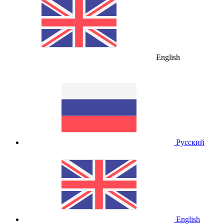
English
Русский
English