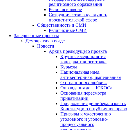
религиозного образования
Религия в школе
Сотрудничество в культурно-
просветительской сфере
Общественность и СМИ
Религиозные СМИ
Завершенные проекты
Демократия в осаде
Новости
Архив предыдущего проекта
Крупные мероприятия
консервативного толка
Курьезы
Национальная идея,
антивестернизм, империализм
О странностях любви...
Оправдания дела ЮКОСа
Основания пересмотра
приватизации
Предложения де-либерализовать
Конституцию и публичное право
Призывы к ужесточению
уголовного и уголовно-
процессуального
законодательства