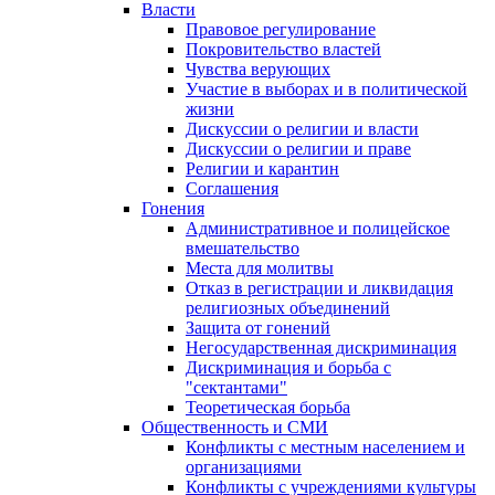
Власти
Правовое регулирование
Покровительство властей
Чувства верующих
Участие в выборах и в политической
жизни
Дискуссии о религии и власти
Дискуссии о религии и праве
Религии и карантин
Соглашения
Гонения
Административное и полицейское
вмешательство
Места для молитвы
Отказ в регистрации и ликвидация
религиозных объединений
Защита от гонений
Негосударственная дискриминация
Дискриминация и борьба с
"сектантами"
Теоретическая борьба
Общественность и СМИ
Конфликты с местным населением и
организациями
Конфликты с учреждениями культуры