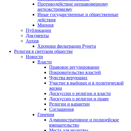
Противодействие неправомерному
антиэкстремизму
Иные государственные и общественные
действия
Мнения
Публикации
Документы
Архив
Хроники фильтрации Рунета
Религия в светском обществе
Новости
Власти
Правовое регулирование
Покровительство властей
Чувства верующих
Участие в выборах и в политической
жизни
Дискуссии о религии и власти
Дискуссии о религии и праве
Религии и карантин
Соглашения
Гонения
Административное и полицейское
вмешательство
Места для молитвы