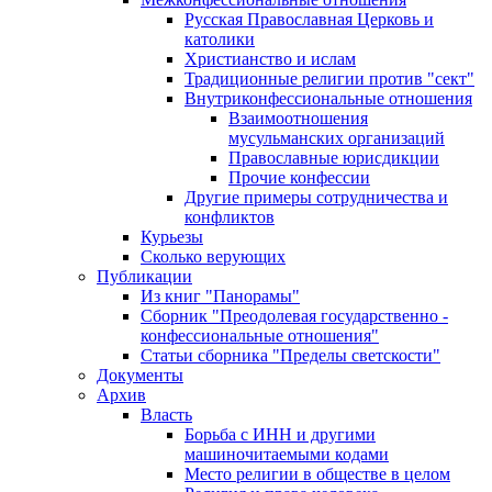
Русская Православная Церковь и
католики
Христианство и ислам
Традиционные религии против "сект"
Внутриконфессиональные отношения
Взаимоотношения
мусульманских организаций
Православные юрисдикции
Прочие конфессии
Другие примеры сотрудничества и
конфликтов
Курьезы
Сколько верующих
Публикации
Из книг "Панорамы"
Сборник "Преодолевая государственно -
конфессиональные отношения"
Статьи сборника "Пределы светскости"
Документы
Архив
Власть
Борьба с ИНН и другими
машиночитаемыми кодами
Место религии в обществе в целом