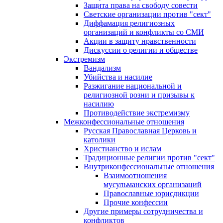
Защита права на свободу совести
Светские организации против "сект"
Диффамация религиозных
организаций и конфликты со СМИ
Акции в защиту нравственности
Дискуссии о религии и обществе
Экстремизм
Вандализм
Убийства и насилие
Разжигание национальной и
религиозной розни и призывы к
насилию
Противодействие экстремизму
Межконфессиональные отношения
Русская Православная Церковь и
католики
Христианство и ислам
Традиционные религии против "сект"
Внутриконфессиональные отношения
Взаимоотношения
мусульманских организаций
Православные юрисдикции
Прочие конфессии
Другие примеры сотрудничества и
конфликтов