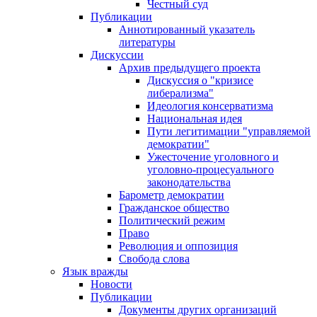
Честный суд
Публикации
Аннотированный указатель
литературы
Дискуссии
Архив предыдущего проекта
Дискуссия о "кризисе
либерализма"
Идеология консерватизма
Национальная идея
Пути легитимации "управляемой
демократии"
Ужесточение уголовного и
уголовно-процесуального
законодательства
Барометр демократии
Гражданское общество
Политический режим
Право
Революция и оппозиция
Свобода слова
Язык вражды
Новости
Публикации
Документы других организаций