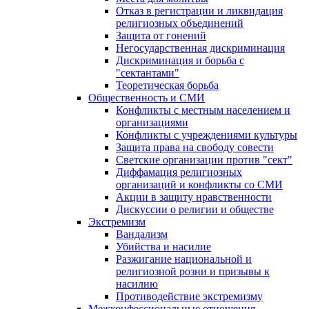
Отказ в регистрации и ликвидация
религиозных объединений
Защита от гонений
Негосударственная дискриминация
Дискриминация и борьба с
"сектантами"
Теоретическая борьба
Общественность и СМИ
Конфликты с местным населением и
организациями
Конфликты с учреждениями культуры
Защита права на свободу совести
Светские организации против "сект"
Диффамация религиозных
организаций и конфликты со СМИ
Акции в защиту нравственности
Дискуссии о религии и обществе
Экстремизм
Вандализм
Убийства и насилие
Разжигание национальной и
религиозной розни и призывы к
насилию
Противодействие экстремизму
Межконфессиональные отношения