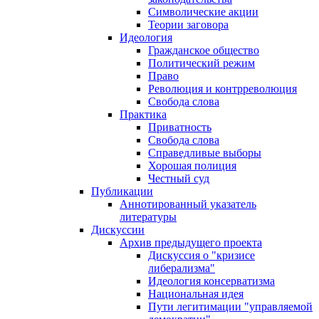
Символические акции
Теории заговора
Идеология
Гражданское общество
Политический режим
Право
Революция и контрреволюция
Свобода слова
Практика
Приватность
Свобода слова
Справедливые выборы
Хорошая полиция
Честный суд
Публикации
Аннотированный указатель
литературы
Дискуссии
Архив предыдущего проекта
Дискуссия о "кризисе
либерализма"
Идеология консерватизма
Национальная идея
Пути легитимации "управляемой