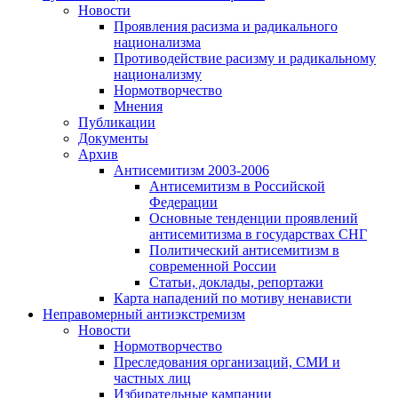
Новости
Проявления расизма и радикального
национализма
Противодействие расизму и радикальному
национализму
Нормотворчество
Мнения
Публикации
Документы
Архив
Антисемитизм 2003-2006
Антисемитизм в Российской
Федерации
Основные тенденции проявлений
антисемитизма в государствах СНГ
Политический антисемитизм в
современной России
Статьи, доклады, репортажи
Карта нападений по мотиву ненависти
Неправомерный антиэкстремизм
Новости
Нормотворчество
Преследования организаций, СМИ и
частных лиц
Избирательные кампании