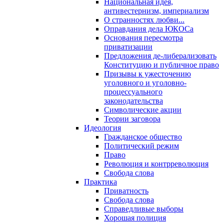
Национальная идея,
антивестернизм, империализм
О странностях любви...
Оправдания дела ЮКОСа
Основания пересмотра
приватизации
Предложения де-либерализовать
Конституцию и публичное право
Призывы к ужесточению
уголовного и уголовно-
процессуального
законодательства
Символические акции
Теории заговора
Идеология
Гражданское общество
Политический режим
Право
Революция и контрреволюция
Свобода слова
Практика
Приватность
Свобода слова
Справедливые выборы
Хорошая полиция