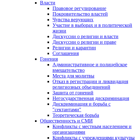
Власти
Правовое регулирование
Покровительство властей
Чувства верующих
Участие в выборах и в политической
жизни
Дискуссии о религии и власти
Дискуссии о религии и праве
Религии и карантин
Соглашения
Гонения
Административное и полицейское
вмешательство
Места для молитвы
Отказ в регистрации и ликвидация
религиозных объединений
Защита от гонений
Негосударственная дискриминация
Дискриминация и борьба с
"сектантами"
Теоретическая борьба
Общественность и СМИ
Конфликты с местным населением и
организациями
Конфликты с учреждениями культуры