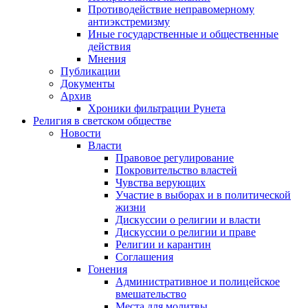
Противодействие неправомерному
антиэкстремизму
Иные государственные и общественные
действия
Мнения
Публикации
Документы
Архив
Хроники фильтрации Рунета
Религия в светском обществе
Новости
Власти
Правовое регулирование
Покровительство властей
Чувства верующих
Участие в выборах и в политической
жизни
Дискуссии о религии и власти
Дискуссии о религии и праве
Религии и карантин
Соглашения
Гонения
Административное и полицейское
вмешательство
Места для молитвы