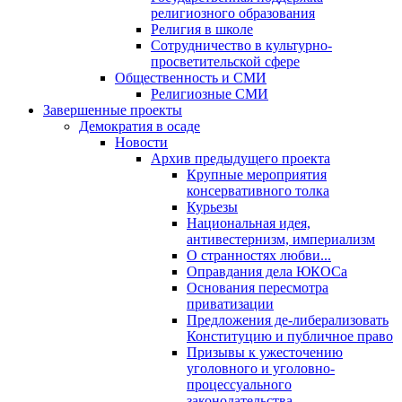
религиозного образования
Религия в школе
Сотрудничество в культурно-
просветительской сфере
Общественность и СМИ
Религиозные СМИ
Завершенные проекты
Демократия в осаде
Новости
Архив предыдущего проекта
Крупные мероприятия
консервативного толка
Курьезы
Национальная идея,
антивестернизм, империализм
О странностях любви...
Оправдания дела ЮКОСа
Основания пересмотра
приватизации
Предложения де-либерализовать
Конституцию и публичное право
Призывы к ужесточению
уголовного и уголовно-
процессуального
законодательства