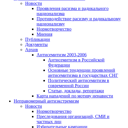
Новости
Проявления расизма и радикального
национализма
Противодействие расизму и радикальному
национализму
Нормотворчество
Мнения
Публикации
Документы
Архив
Антисемитизм 2003-2006
Антисемитизм в Российской
Федерации
Основные тенденции проявлений
антисемитизма в государствах СНГ
Политический антисемитизм в
современной России
Статьи, доклады, репортажи
Карта нападений по мотиву ненависти
Неправомерный антиэкстремизм
Новости
Нормотворчество
Преследования организаций, СМИ и
частных лиц
Избирательные кампании