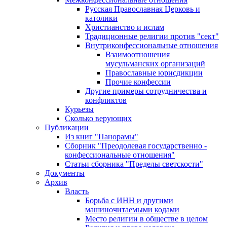
Русская Православная Церковь и
католики
Христианство и ислам
Традиционные религии против "сект"
Внутриконфессиональные отношения
Взаимоотношения
мусульманских организаций
Православные юрисдикции
Прочие конфессии
Другие примеры сотрудничества и
конфликтов
Курьезы
Сколько верующих
Публикации
Из книг "Панорамы"
Сборник "Преодолевая государственно -
конфессиональные отношения"
Статьи сборника "Пределы светскости"
Документы
Архив
Власть
Борьба с ИНН и другими
машиночитаемыми кодами
Место религии в обществе в целом