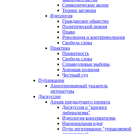
Символические акции
Теории заговора
Идеология
Гражданское общество
Политический режим
Право
Революция и контрреволюция
Свобода слова
Практика
Приватность
Свобода слова
Справедливые выборы
Хорошая полиция
Честный суд
Публикации
Аннотированный указатель
литературы
Дискуссии
Архив предыдущего проекта
Дискуссия о "кризисе
либерализма"
Идеология консерватизма
Национальная идея
Пути легитимации "управляемой