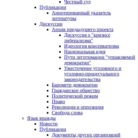
Честный суд
Публикации
Аннотированный указатель
литературы
Дискуссии
Архив предыдущего проекта
Дискуссия о "кризисе
либерализма"
Идеология консерватизма
Национальная идея
Пути легитимации "управляемой
демократии"
Ужесточение уголовного и
уголовно-процесуального
законодательства
Барометр демократии
Гражданское общество
Политический режим
Право
Революция и оппозиция
Свобода слова
Язык вражды
Новости
Публикации
Документы других организаций