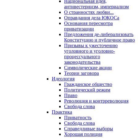
Национальная идея,
антивестернизм, империализм
О странностях любви...
Оправдания дела ЮКОСа
Основания пересмотра
приватизации
Предложения де-либерализовать
Конституцию и публичное право
Призывы к ужесточению
уголовного и уголовно-
процессуального
законодательства
Символические акции
Теории заговора
Идеология
Гражданское общество
Политический режим
Право
Революция и контрреволюция
Свобода слова
Практика
Приватность
Свобода слова
Справедливые выборы
Хорошая полиция