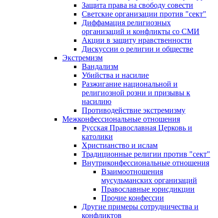
Защита права на свободу совести
Светские организации против "сект"
Диффамация религиозных
организаций и конфликты со СМИ
Акции в защиту нравственности
Дискуссии о религии и обществе
Экстремизм
Вандализм
Убийства и насилие
Разжигание национальной и
религиозной розни и призывы к
насилию
Противодействие экстремизму
Межконфессиональные отношения
Русская Православная Церковь и
католики
Христианство и ислам
Традиционные религии против "сект"
Внутриконфессиональные отношения
Взаимоотношения
мусульманских организаций
Православные юрисдикции
Прочие конфессии
Другие примеры сотрудничества и
конфликтов