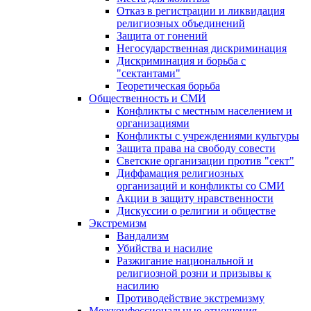
Отказ в регистрации и ликвидация
религиозных объединений
Защита от гонений
Негосударственная дискриминация
Дискриминация и борьба с
"сектантами"
Теоретическая борьба
Общественность и СМИ
Конфликты с местным населением и
организациями
Конфликты с учреждениями культуры
Защита права на свободу совести
Светские организации против "сект"
Диффамация религиозных
организаций и конфликты со СМИ
Акции в защиту нравственности
Дискуссии о религии и обществе
Экстремизм
Вандализм
Убийства и насилие
Разжигание национальной и
религиозной розни и призывы к
насилию
Противодействие экстремизму
Межконфессиональные отношения