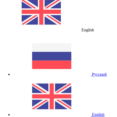
English
Русский
English