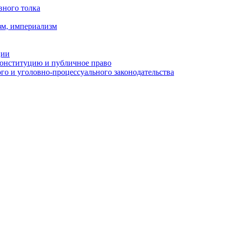
вного толка
зм, империализм
ции
Конституцию и публичное право
о и уголовно-процессуального законодательства