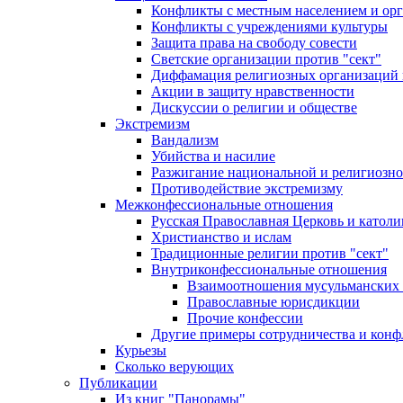
Конфликты с местным населением и ор
Конфликты с учреждениями культуры
Защита права на свободу совести
Светские организации против "сект"
Диффамация религиозных организаций
Акции в защиту нравственности
Дискуссии о религии и обществе
Экстремизм
Вандализм
Убийства и насилие
Разжигание национальной и религиозно
Противодействие экстремизму
Межконфессиональные отношения
Русская Православная Церковь и католи
Христианство и ислам
Традиционные религии против "сект"
Внутриконфессиональные отношения
Взаимоотношения мусульманских 
Православные юрисдикции
Прочие конфессии
Другие примеры сотрудничества и конф
Курьезы
Сколько верующих
Публикации
Из книг "Панорамы"