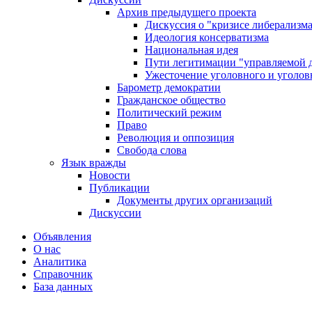
Архив предыдущего проекта
Дискуссия о "кризисе либерализм
Идеология консерватизма
Национальная идея
Пути легитимации "управляемой 
Ужесточение уголовного и уголов
Барометр демократии
Гражданское общество
Политический режим
Право
Революция и оппозиция
Свобода слова
Язык вражды
Новости
Публикации
Документы других организаций
Дискуссии
Объявления
О нас
Аналитика
Справочник
База данных