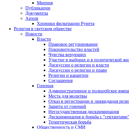
Мнения
Публикации
Документы
Архив
Хроники фильтрации Рунета
Религия в светском обществе
Новости
Власти
Правовое регулирование
Покровительство властей
Чувства верующих
Участие в выборах и в политической ж
Дискуссии о религии и власти
Дискуссии о религии и праве
Религии и карантин
Соглашения
Гонения
Административное и полицейское вмеш
Места для молитвы
Отказ в регистрации и ликвидация рел
Защита от гонений
Негосударственная дискриминация
Дискриминация и борьба с "сектантами
Теоретическая борьба
Общественность и СМИ