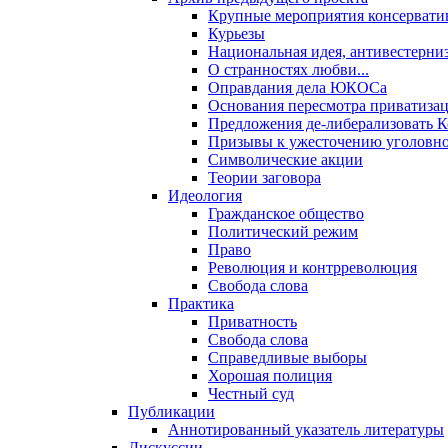
Крупные мероприятия консервати
Курьезы
Национальная идея, антивестерни
О странностях любви...
Оправдания дела ЮКОСа
Основания пересмотра приватиза
Предложения де-либерализовать 
Призывы к ужесточению уголовног
Символические акции
Теории заговора
Идеология
Гражданское общество
Политический режим
Право
Революция и контрреволюция
Свобода слова
Практика
Приватность
Свобода слова
Справедливые выборы
Хорошая полиция
Честный суд
Публикации
Аннотированный указатель литературы
Дискуссии