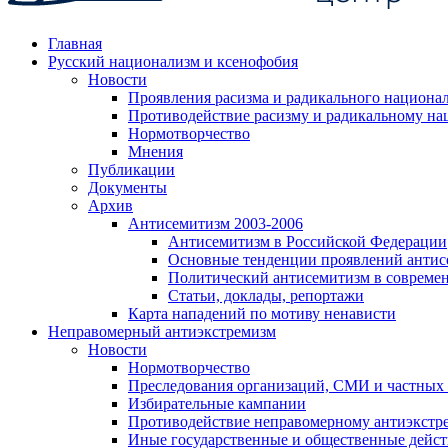
Главная
Русский национализм и ксенофобия
Новости
Проявления расизма и радикального национа
Противодействие расизму и радикальному на
Нормотворчество
Мнения
Публикации
Документы
Архив
Антисемитизм 2003-2006
Антисемитизм в Российской Федерации
Основные тенденции проявлений антис
Политический антисемитизм в совреме
Статьи, доклады, репортажи
Карта нападений по мотиву ненависти
Неправомерный антиэкстремизм
Новости
Нормотворчество
Преследования организаций, СМИ и частных
Избирательные кампании
Противодействие неправомерному антиэкстр
Иные государственные и общественные дейст