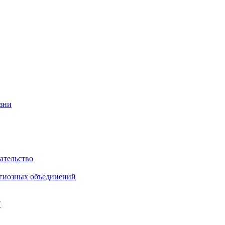
изни
ательство
игиозных объединений
"