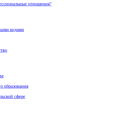
фессиональные отношения"
мыми кодами
ство
ве
го образования
льской сфере