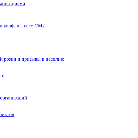
ганизациями
 и конфликты со СМИ
й розни и призывы к насилию
ки
организаций
ликтов