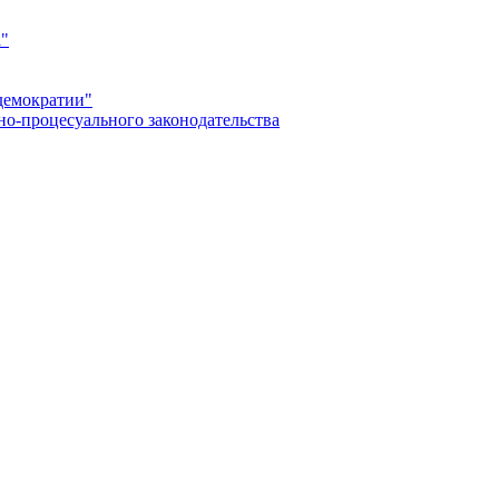
а"
демократии"
но-процесуального законодательства