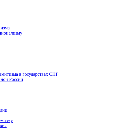
лизма
ционализму
емитизма в государствах СНГ
нной России
 лиц
емизму
вия