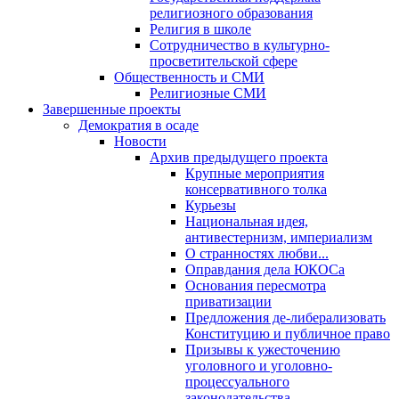
религиозного образования
Религия в школе
Сотрудничество в культурно-
просветительской сфере
Общественность и СМИ
Религиозные СМИ
Завершенные проекты
Демократия в осаде
Новости
Архив предыдущего проекта
Крупные мероприятия
консервативного толка
Курьезы
Национальная идея,
антивестернизм, империализм
О странностях любви...
Оправдания дела ЮКОСа
Основания пересмотра
приватизации
Предложения де-либерализовать
Конституцию и публичное право
Призывы к ужесточению
уголовного и уголовно-
процессуального
законодательства