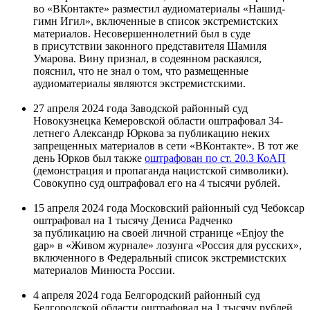
во «ВКонтакте» разместил аудиоматериалы «Нашид-
гимн Игил», включенные в список экстремистских
материалов. Несовершеннолетний был в суде
в присутствии законного представителя Шамиля
Умарова. Вину признал, в содеянном раскаялся,
пояснил, что не знал о том, что размещенные
аудиоматериалы являются экстремистскими.
27 апреля 2024 года Заводской районный суд
Новокузнецка Кемеровской области оштрафовал 34-
летнего Александр Юркова за публикацию неких
запрещенных материалов в сети «ВКонтакте». В тот же
день Юрков был также
оштрафован по ст. 20.3 КоАП
(демонстрация и пропаганда нацистской символики).
Совокупно суд оштрафовал его на 4 тысячи рублей.
15 апреля 2024 года Московский районный суд Чебоксар
оштрафовал на 1 тысячу Дениса Радченко
за публикацию на своей личной странице «Enjoy the
gap» в «Живом журнале» лозунга «Россия для русских»,
включенного в Федеральный список экстремистских
материалов Минюста России.
4 апреля 2024 года Белгородский районный суд
Белгородской области оштрафовал на 1 тысячу рублей