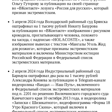
Ольгу Гуторову за публикацию на своей странице
во «ВКонтакте» лозунга «Россия для русских», который
признан экстремистским.
5 апреля 2024 года Володарский районный суд Брянска
оштрафовал на 1 тысячу рублей Никиту Бахурова
за публикацию во «ВКонтакте» изображения с рисунком
крокодила, проглатывающего человека, похожего
на хасида, с надписью «HOLACOSTE», а также
изображение вывески с текстом «Мангалы Уголь Жид
для розжига», которые признаны экстремистским
материалом и включены Министерством юстиции
Российской Федерации в Федеральный список
экстремистских материалов.
2 апреля 2024 года Индустриальный районный суд
Барнаула оштрафовал два раза на 1 тысячу рублей
Александра Коняева за публикацию в Telegram-канале
видеоролика «Вандал — Наш Путь», включенного
в Федеральный список экстремистских материалов
под п. 2201 по решению Вилючинского городского суда
Камчатского края 10 октября 2013 года, и видеоролика
«Записки с Шизикатного», видеофонограмма «Форма 18
Утро Красного Скина», который включен в
Федеральный список экстремистских материалов