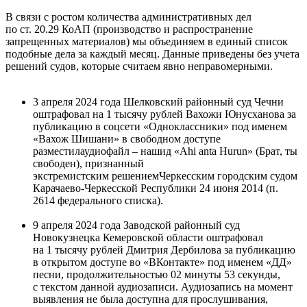
В связи с ростом количества административных дел
по ст. 20.29 КоАП (производство и распространение
запрещенных материалов) мы объединяем в единый список
подобные дела за каждый месяц. Данные приведены без учета
решений судов, которые считаем явно неправомерными.
3 апреля 2024 года Шелковский районный суд Чечни
оштрафовал на 1 тысячу рублей Вахожи Юнусханова за
публикацию в соцсети «Одноклассники» под именем
«Вахож Шишани» в свободном доступе
разместилаудиофайл – нашид «Ahi anta Hurun» (Брат, ты
свободен), признанный
экстремистским решениемЧеркесским городским судом
Карачаево-Черкесской Республики 24 июня 2014 (п.
2614 федерального списка).
9 апреля 2024 года Заводской районный суд
Новокузнецка Кемеровской области оштрафовал
на 1 тысячу рублей Дмитрия Дербилова за публикацию
в открытом доступе во «ВКонтакте» под именем «ДД»
песни, продолжительностью 02 минуты 53 секунды,
с текстом данной аудиозаписи. Аудиозапись на момент
выявления не была доступна для прослушивания,