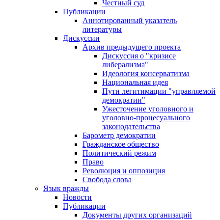
Честный суд
Публикации
Аннотированный указатель
литературы
Дискуссии
Архив предыдущего проекта
Дискуссия о "кризисе
либерализма"
Идеология консерватизма
Национальная идея
Пути легитимации "управляемой
демократии"
Ужесточение уголовного и
уголовно-процесуального
законодательства
Барометр демократии
Гражданское общество
Политический режим
Право
Революция и оппозиция
Свобода слова
Язык вражды
Новости
Публикации
Документы других организаций