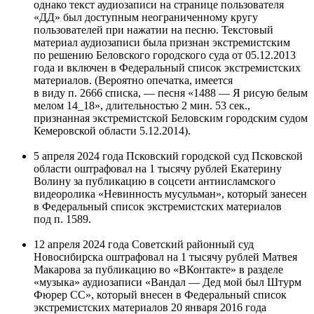
однако текст аудиозаписи на странице пользователя
«ДД» был доступным неограниченному кругу
пользователей при нажатии на песню. Текстовый
материал аудиозаписи была признан экстремистским
по решению Беловского городского суда от 05.12.2013
года и включен в Федеральный список экстремистских
материалов. (Вероятно опечатка, имеется
в виду п. 2666 списка, — песня «1488 — Я рисую белым
мелом 14_18», длительностью 2 мин. 53 сек.,
признанная экстремистской Беловским городским судом
Кемеровской области 5.12.2014).
5 апреля 2024 года Псковский городской суд Псковской
области оштрафовал на 1 тысячу рублей Екатерину
Волину за публикацию в соцсети антиисламского
видеоролика «Невинность мусульман», который занесен
в Федеральный список экстремистских материалов
под п. 1589.
12 апреля 2024 года Советский районный суд
Новосибирска оштрафовал на 1 тысячу рублей Матвея
Макарова за публикацию во «ВКонтакте» в разделе
«музыка» аудиозаписи «Вандал — Дед мой был Штурм
Фюрер СС», который внесен в Федеральный список
экстремистских материалов 20 января 2016 года