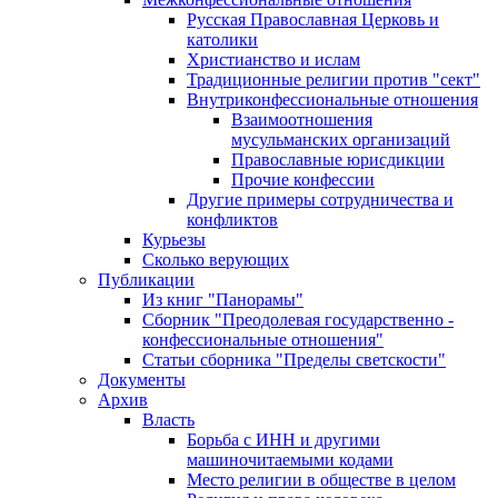
Русская Православная Церковь и
католики
Христианство и ислам
Традиционные религии против "сект"
Внутриконфессиональные отношения
Взаимоотношения
мусульманских организаций
Православные юрисдикции
Прочие конфессии
Другие примеры сотрудничества и
конфликтов
Курьезы
Сколько верующих
Публикации
Из книг "Панорамы"
Сборник "Преодолевая государственно -
конфессиональные отношения"
Статьи сборника "Пределы светскости"
Документы
Архив
Власть
Борьба с ИНН и другими
машиночитаемыми кодами
Место религии в обществе в целом