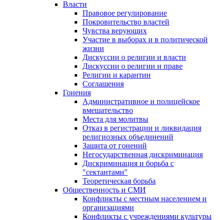
Власти
Правовое регулирование
Покровительство властей
Чувства верующих
Участие в выборах и в политической
жизни
Дискуссии о религии и власти
Дискуссии о религии и праве
Религии и карантин
Соглашения
Гонения
Административное и полицейское
вмешательство
Места для молитвы
Отказ в регистрации и ликвидация
религиозных объединений
Защита от гонений
Негосударственная дискриминация
Дискриминация и борьба с
"сектантами"
Теоретическая борьба
Общественность и СМИ
Конфликты с местным населением и
организациями
Конфликты с учреждениями культуры