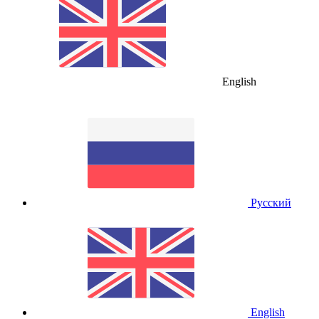
English
Русский
English