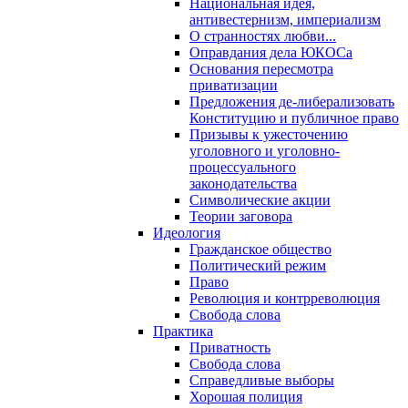
Национальная идея,
антивестернизм, империализм
О странностях любви...
Оправдания дела ЮКОСа
Основания пересмотра
приватизации
Предложения де-либерализовать
Конституцию и публичное право
Призывы к ужесточению
уголовного и уголовно-
процессуального
законодательства
Символические акции
Теории заговора
Идеология
Гражданское общество
Политический режим
Право
Революция и контрреволюция
Свобода слова
Практика
Приватность
Свобода слова
Справедливые выборы
Хорошая полиция