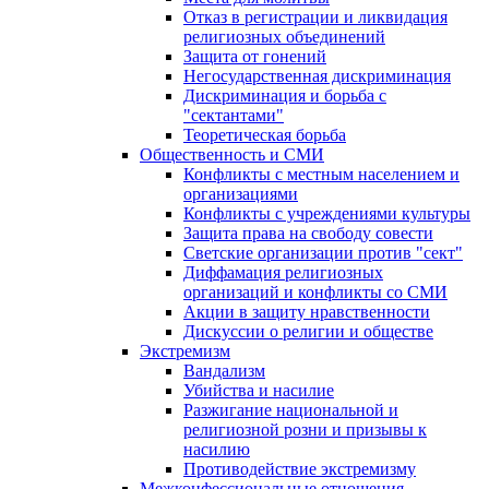
Отказ в регистрации и ликвидация
религиозных объединений
Защита от гонений
Негосударственная дискриминация
Дискриминация и борьба с
"сектантами"
Теоретическая борьба
Общественность и СМИ
Конфликты с местным населением и
организациями
Конфликты с учреждениями культуры
Защита права на свободу совести
Светские организации против "сект"
Диффамация религиозных
организаций и конфликты со СМИ
Акции в защиту нравственности
Дискуссии о религии и обществе
Экстремизм
Вандализм
Убийства и насилие
Разжигание национальной и
религиозной розни и призывы к
насилию
Противодействие экстремизму
Межконфессиональные отношения