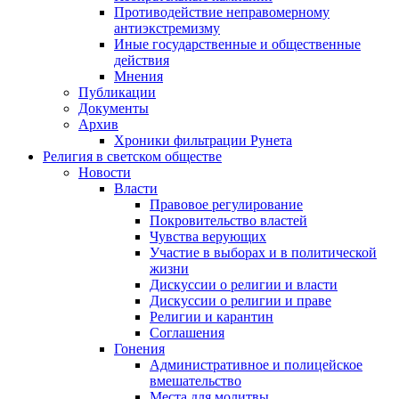
Противодействие неправомерному
антиэкстремизму
Иные государственные и общественные
действия
Мнения
Публикации
Документы
Архив
Хроники фильтрации Рунета
Религия в светском обществе
Новости
Власти
Правовое регулирование
Покровительство властей
Чувства верующих
Участие в выборах и в политической
жизни
Дискуссии о религии и власти
Дискуссии о религии и праве
Религии и карантин
Соглашения
Гонения
Административное и полицейское
вмешательство
Места для молитвы