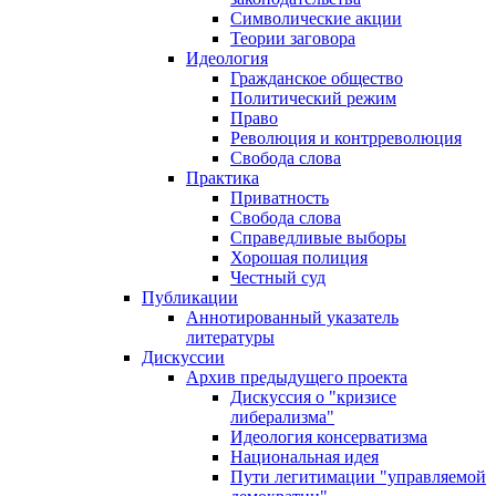
Символические акции
Теории заговора
Идеология
Гражданское общество
Политический режим
Право
Революция и контрреволюция
Свобода слова
Практика
Приватность
Свобода слова
Справедливые выборы
Хорошая полиция
Честный суд
Публикации
Аннотированный указатель
литературы
Дискуссии
Архив предыдущего проекта
Дискуссия о "кризисе
либерализма"
Идеология консерватизма
Национальная идея
Пути легитимации "управляемой