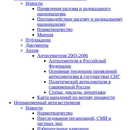
Новости
Проявления расизма и радикального
национализма
Противодействие расизму и радикальному
национализму
Нормотворчество
Мнения
Публикации
Документы
Архив
Антисемитизм 2003-2006
Антисемитизм в Российской
Федерации
Основные тенденции проявлений
антисемитизма в государствах СНГ
Политический антисемитизм в
современной России
Статьи, доклады, репортажи
Карта нападений по мотиву ненависти
Неправомерный антиэкстремизм
Новости
Нормотворчество
Преследования организаций, СМИ и
частных лиц
Избирательные кампании