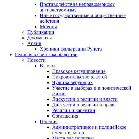
Противодействие неправомерному
антиэкстремизму
Иные государственные и общественные
действия
Мнения
Публикации
Документы
Архив
Хроники фильтрации Рунета
Религия в светском обществе
Новости
Власти
Правовое регулирование
Покровительство властей
Чувства верующих
Участие в выборах и в политической
жизни
Дискуссии о религии и власти
Дискуссии о религии и праве
Религии и карантин
Соглашения
Гонения
Административное и полицейское
вмешательство
Места для молитвы