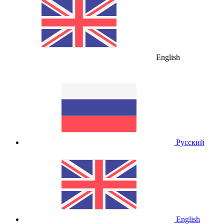
English
Русский
English