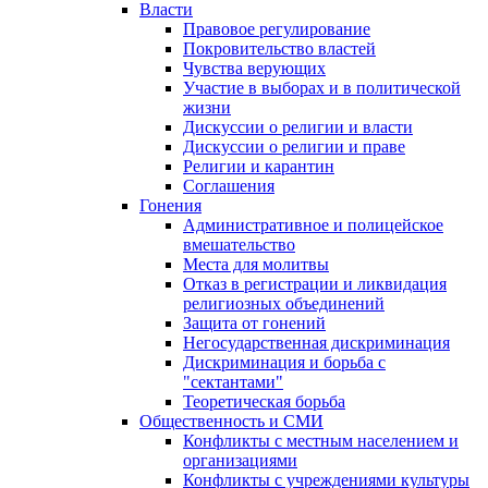
Власти
Правовое регулирование
Покровительство властей
Чувства верующих
Участие в выборах и в политической
жизни
Дискуссии о религии и власти
Дискуссии о религии и праве
Религии и карантин
Соглашения
Гонения
Административное и полицейское
вмешательство
Места для молитвы
Отказ в регистрации и ликвидация
религиозных объединений
Защита от гонений
Негосударственная дискриминация
Дискриминация и борьба с
"сектантами"
Теоретическая борьба
Общественность и СМИ
Конфликты с местным населением и
организациями
Конфликты с учреждениями культуры