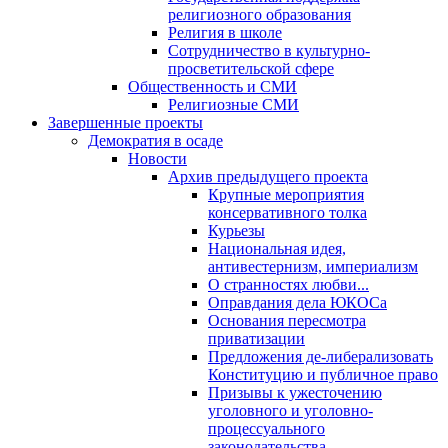
религиозного образования
Религия в школе
Сотрудничество в культурно-
просветительской сфере
Общественность и СМИ
Религиозные СМИ
Завершенные проекты
Демократия в осаде
Новости
Архив предыдущего проекта
Крупные мероприятия
консервативного толка
Курьезы
Национальная идея,
антивестернизм, империализм
О странностях любви...
Оправдания дела ЮКОСа
Основания пересмотра
приватизации
Предложения де-либерализовать
Конституцию и публичное право
Призывы к ужесточению
уголовного и уголовно-
процессуального
законодательства