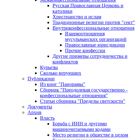
Русская Православная Церковь и
католики
Христианство и ислам
Традиционные религии против "сект"
Внутриконфессиональные отношения
Взаимоотношения
мусульманских организаций
Православные юрисдикции
Прочие конфессии
Другие примеры сотрудничества и
конфликтов
Курьезы
Сколько верующих
Публикации
Из книг "Панорамы"
Сборник "Преодолевая государственно -
конфессиональные отношения"
Статьи сборника "Пределы светскости"
Документы
Архив
Власть
Борьба с ИНН и другими
машиночитаемыми кодами
Место религии в обществе в целом