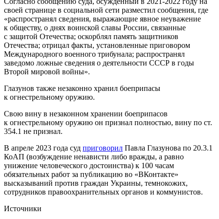
Согласно сообщению суда, осужденный в 2021-2022 году на
своей странице в социальной сети разместил сообщения, где
«распространял сведения, выражающие явное неуважение
к обществу, о днях воинской славы России, связанные
с защитой Отечества; оскорблял память защитников
Отечества; отрицал факты, установленные приговором
Международного военного трибунала; распространял
заведомо ложные сведения о деятельности СССР в годы
Второй мировой войны».
Глазунов также незаконно хранил боеприпасы
к огнестрельному оружию.
Свою вину в незаконном хранении боеприпасов
к огнестрельному оружию он признал полностью, вину по ст.
354.1 не признал.
В апреле 2023 года суд
приговорил
Павла Глазунова по 20.3.1
КоАП (возбуждение ненависти либо вражды, а равно
унижение человеческого достоинства) к 100 часам
обязательных работ за публикацию во «ВКонтакте»
высказываний против граждан Украины, темнокожих,
сотрудников правоохранительных органов и коммунистов.
Источники