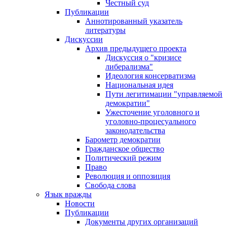
Честный суд
Публикации
Аннотированный указатель
литературы
Дискуссии
Архив предыдущего проекта
Дискуссия о "кризисе
либерализма"
Идеология консерватизма
Национальная идея
Пути легитимации "управляемой
демократии"
Ужесточение уголовного и
уголовно-процесуального
законодательства
Барометр демократии
Гражданское общество
Политический режим
Право
Революция и оппозиция
Свобода слова
Язык вражды
Новости
Публикации
Документы других организаций