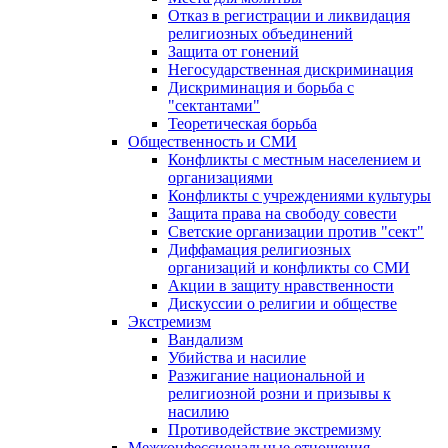
Отказ в регистрации и ликвидация
религиозных объединений
Защита от гонений
Негосударственная дискриминация
Дискриминация и борьба с
"сектантами"
Теоретическая борьба
Общественность и СМИ
Конфликты с местным населением и
организациями
Конфликты с учреждениями культуры
Защита права на свободу совести
Светские организации против "сект"
Диффамация религиозных
организаций и конфликты со СМИ
Акции в защиту нравственности
Дискуссии о религии и обществе
Экстремизм
Вандализм
Убийства и насилие
Разжигание национальной и
религиозной розни и призывы к
насилию
Противодействие экстремизму
Межконфессиональные отношения