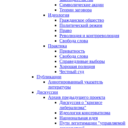
Символические акции
Теории заговора
Идеология
Гражданское общество
Политический режим
Право
Революция и контрреволюция
Свобода слова
Практика
Приватность
Свобода слова
Справедливые выборы
Хорошая полиция
Честный суд
Публикации
Аннотированный указатель
литературы
Дискуссии
Архив предыдущего проекта
Дискуссия о "кризисе
либерализма"
Идеология консерватизма
Национальная идея
Пути легитимации "управляемой