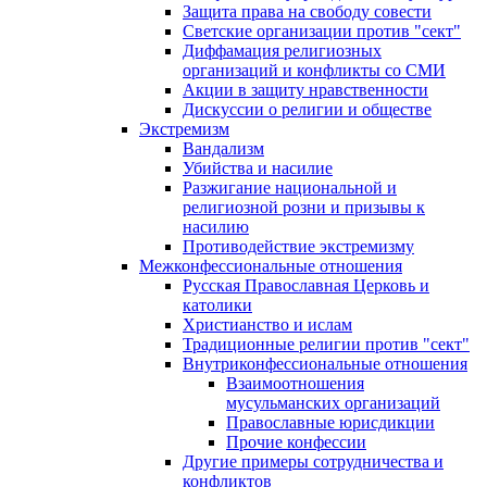
Защита права на свободу совести
Светские организации против "сект"
Диффамация религиозных
организаций и конфликты со СМИ
Акции в защиту нравственности
Дискуссии о религии и обществе
Экстремизм
Вандализм
Убийства и насилие
Разжигание национальной и
религиозной розни и призывы к
насилию
Противодействие экстремизму
Межконфессиональные отношения
Русская Православная Церковь и
католики
Христианство и ислам
Традиционные религии против "сект"
Внутриконфессиональные отношения
Взаимоотношения
мусульманских организаций
Православные юрисдикции
Прочие конфессии
Другие примеры сотрудничества и
конфликтов