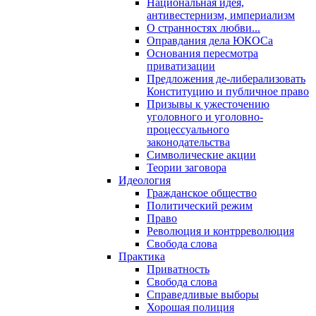
Национальная идея,
антивестернизм, империализм
О странностях любви...
Оправдания дела ЮКОСа
Основания пересмотра
приватизации
Предложения де-либерализовать
Конституцию и публичное право
Призывы к ужесточению
уголовного и уголовно-
процессуального
законодательства
Символические акции
Теории заговора
Идеология
Гражданское общество
Политический режим
Право
Революция и контрреволюция
Свобода слова
Практика
Приватность
Свобода слова
Справедливые выборы
Хорошая полиция