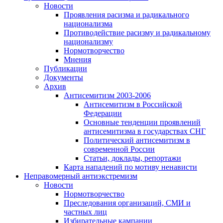
Новости
Проявления расизма и радикального
национализма
Противодействие расизму и радикальному
национализму
Нормотворчество
Мнения
Публикации
Документы
Архив
Антисемитизм 2003-2006
Антисемитизм в Российской
Федерации
Основные тенденции проявлений
антисемитизма в государствах СНГ
Политический антисемитизм в
современной России
Статьи, доклады, репортажи
Карта нападений по мотиву ненависти
Неправомерный антиэкстремизм
Новости
Нормотворчество
Преследования организаций, СМИ и
частных лиц
Избирательные кампании