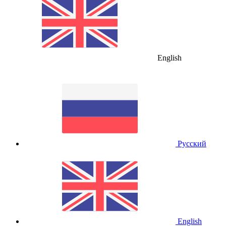
English
Русский
English