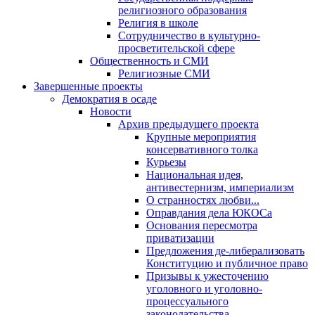
религиозного образования
Религия в школе
Сотрудничество в культурно-
просветительской сфере
Общественность и СМИ
Религиозные СМИ
Завершенные проекты
Демократия в осаде
Новости
Архив предыдущего проекта
Крупные мероприятия
консервативного толка
Курьезы
Национальная идея,
антивестернизм, империализм
О странностях любви...
Оправдания дела ЮКОСа
Основания пересмотра
приватизации
Предложения де-либерализовать
Конституцию и публичное право
Призывы к ужесточению
уголовного и уголовно-
процессуального
законодательства