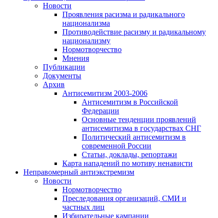
Новости
Проявления расизма и радикального
национализма
Противодействие расизму и радикальному
национализму
Нормотворчество
Мнения
Публикации
Документы
Архив
Антисемитизм 2003-2006
Антисемитизм в Российской
Федерации
Основные тенденции проявлений
антисемитизма в государствах СНГ
Политический антисемитизм в
современной России
Статьи, доклады, репортажи
Карта нападений по мотиву ненависти
Неправомерный антиэкстремизм
Новости
Нормотворчество
Преследования организаций, СМИ и
частных лиц
Избирательные кампании