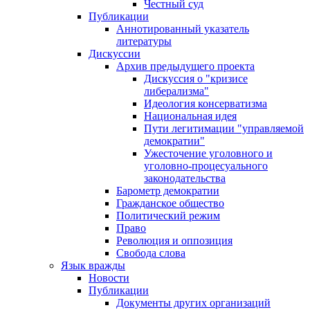
Честный суд
Публикации
Аннотированный указатель
литературы
Дискуссии
Архив предыдущего проекта
Дискуссия о "кризисе
либерализма"
Идеология консерватизма
Национальная идея
Пути легитимации "управляемой
демократии"
Ужесточение уголовного и
уголовно-процесуального
законодательства
Барометр демократии
Гражданское общество
Политический режим
Право
Революция и оппозиция
Свобода слова
Язык вражды
Новости
Публикации
Документы других организаций