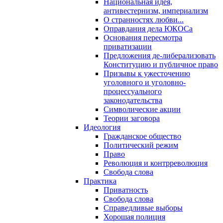
Национальная идея,
антивестернизм, империализм
О странностях любви...
Оправдания дела ЮКОСа
Основания пересмотра
приватизации
Предложения де-либерализовать
Конституцию и публичное право
Призывы к ужесточению
уголовного и уголовно-
процессуального
законодательства
Символические акции
Теории заговора
Идеология
Гражданское общество
Политический режим
Право
Революция и контрреволюция
Свобода слова
Практика
Приватность
Свобода слова
Справедливые выборы
Хорошая полиция