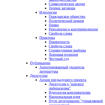
Символические акции
Теории заговора
Идеология
Гражданское общество
Политический режим
Право
Революция и контрреволюция
Свобода слова
Практика
Приватность
Свобода слова
Справедливые выборы
Хорошая полиция
Честный суд
Публикации
Аннотированный указатель
литературы
Дискуссии
Архив предыдущего проекта
Дискуссия о "кризисе
либерализма"
Идеология консерватизма
Национальная идея
Пути легитимации "управляемой