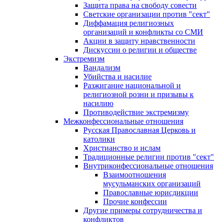
Защита права на свободу совести
Светские организации против "сект"
Диффамация религиозных
организаций и конфликты со СМИ
Акции в защиту нравственности
Дискуссии о религии и обществе
Экстремизм
Вандализм
Убийства и насилие
Разжигание национальной и
религиозной розни и призывы к
насилию
Противодействие экстремизму
Межконфессиональные отношения
Русская Православная Церковь и
католики
Христианство и ислам
Традиционные религии против "сект"
Внутриконфессиональные отношения
Взаимоотношения
мусульманских организаций
Православные юрисдикции
Прочие конфессии
Другие примеры сотрудничества и
конфликтов