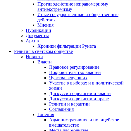
Противодействие неправомерному
антиэкстремизму
Иные государственные и общественные
действия
Мнения
Публикации
Документы
Архив
Хроники фильтрации Рунета
Религия в светском обществе
Новости
Власти
Правовое регулирование
Покровительство властей
Чувства верующих
Участие в выборах и в политической
жизни
Дискуссии о религии и власти
Дискуссии о религии и праве
Религии и карантин
Соглашения
Гонения
Административное и полицейское
вмешательство
Места для молитвы