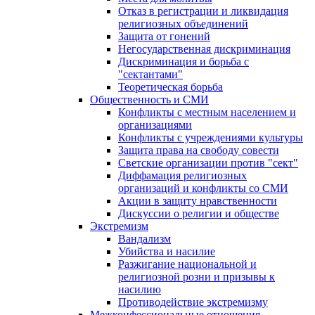
Отказ в регистрации и ликвидация
религиозных объединений
Защита от гонений
Негосударственная дискриминация
Дискриминация и борьба с
"сектантами"
Теоретическая борьба
Общественность и СМИ
Конфликты с местным населением и
организациями
Конфликты с учреждениями культуры
Защита права на свободу совести
Светские организации против "сект"
Диффамация религиозных
организаций и конфликты со СМИ
Акции в защиту нравственности
Дискуссии о религии и обществе
Экстремизм
Вандализм
Убийства и насилие
Разжигание национальной и
религиозной розни и призывы к
насилию
Противодействие экстремизму
Межконфессиональные отношения