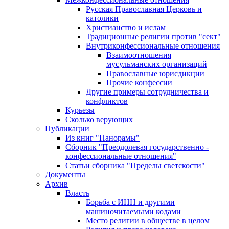
Русская Православная Церковь и
католики
Христианство и ислам
Традиционные религии против "сект"
Внутриконфессиональные отношения
Взаимоотношения
мусульманских организаций
Православные юрисдикции
Прочие конфессии
Другие примеры сотрудничества и
конфликтов
Курьезы
Сколько верующих
Публикации
Из книг "Панорамы"
Сборник "Преодолевая государственно -
конфессиональные отношения"
Статьи сборника "Пределы светскости"
Документы
Архив
Власть
Борьба с ИНН и другими
машиночитаемыми кодами
Место религии в обществе в целом