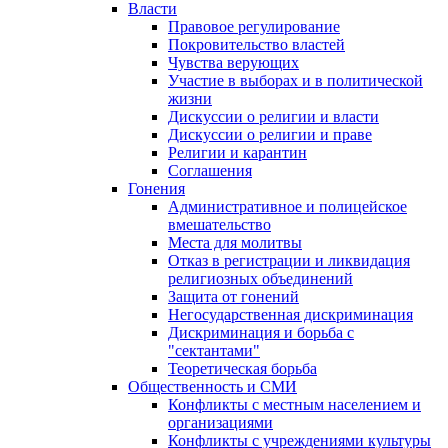
Власти
Правовое регулирование
Покровительство властей
Чувства верующих
Участие в выборах и в политической
жизни
Дискуссии о религии и власти
Дискуссии о религии и праве
Религии и карантин
Соглашения
Гонения
Административное и полицейское
вмешательство
Места для молитвы
Отказ в регистрации и ликвидация
религиозных объединений
Защита от гонений
Негосударственная дискриминация
Дискриминация и борьба с
"сектантами"
Теоретическая борьба
Общественность и СМИ
Конфликты с местным населением и
организациями
Конфликты с учреждениями культуры