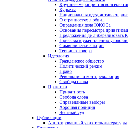
Крупные мероприятия консервати
Курьезы
Национальная идея, антивестерни
О странностях любви...
Оправдания дела ЮКОСа
Основания пересмотра приватиза
Предложения де-либерализовать 
Призывы к ужесточению уголовног
Символические акции
Теории заговора
Идеология
Гражданское общество
Политический режим
Право
Революция и контрреволюция
Свобода слова
Практика
Приватность
Свобода слова
Справедливые выборы
Хорошая полиция
Честный суд
Публикации
Аннотированный указатель литературы
Дискуссии