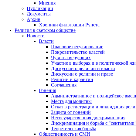
Мнения
Публикации
Документы
Архив
Хроники фильтрации Рунета
Религия в светском обществе
Новости
Власти
Правовое регулирование
Покровительство властей
Чувства верующих
Участие в выборах и в политической ж
Дискуссии о религии и власти
Дискуссии о религии и праве
Религии и карантин
Соглашения
Гонения
Административное и полицейское вмеш
Места для молитвы
Отказ в регистрации и ликвидация рел
Защита от гонений
Негосударственная дискриминация
Дискриминация и борьба с "сектантами
Теоретическая борьба
Общественность и СМИ