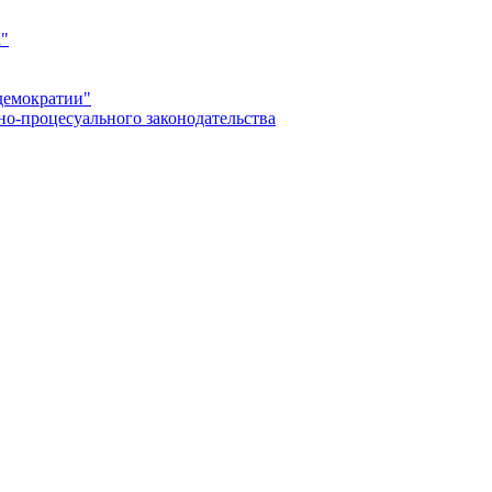
а"
демократии"
но-процесуального законодательства