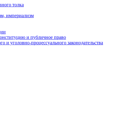
вного толка
зм, империализм
ции
Конституцию и публичное право
о и уголовно-процессуального законодательства