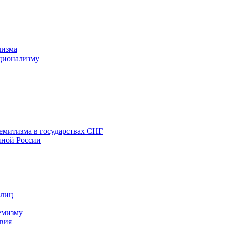
лизма
ционализму
емитизма в государствах СНГ
нной России
 лиц
емизму
вия