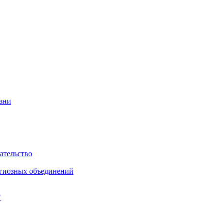
изни
ательство
игиозных объединений
"