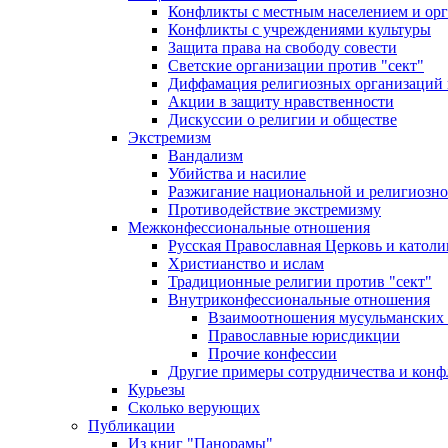
Конфликты с местным населением и ор
Конфликты с учреждениями культуры
Защита права на свободу совести
Светские организации против "сект"
Диффамация религиозных организаций
Акции в защиту нравственности
Дискуссии о религии и обществе
Экстремизм
Вандализм
Убийства и насилие
Разжигание национальной и религиозно
Противодействие экстремизму
Межконфессиональные отношения
Русская Православная Церковь и католи
Христианство и ислам
Традиционные религии против "сект"
Внутриконфессиональные отношения
Взаимоотношения мусульманских 
Православные юрисдикции
Прочие конфессии
Другие примеры сотрудничества и конф
Курьезы
Сколько верующих
Публикации
Из книг "Панорамы"