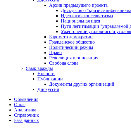
Архив предыдущего проекта
Дискуссия о "кризисе либерализм
Идеология консерватизма
Национальная идея
Пути легитимации "управляемой 
Ужесточение уголовного и уголов
Барометр демократии
Гражданское общество
Политический режим
Право
Революция и оппозиция
Свобода слова
Язык вражды
Новости
Публикации
Документы других организаций
Дискуссии
Объявления
О нас
Аналитика
Справочник
База данных