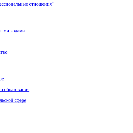
фессиональные отношения"
мыми кодами
ство
ве
го образования
льской сфере