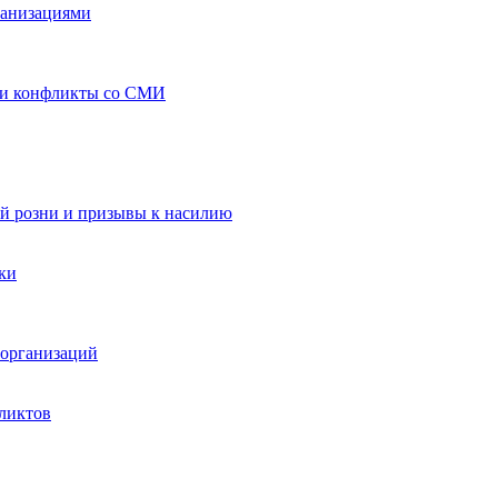
ганизациями
 и конфликты со СМИ
й розни и призывы к насилию
ки
организаций
ликтов