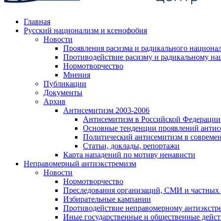
Главная
Русский национализм и ксенофобия
Новости
Проявления расизма и радикального национа
Противодействие расизму и радикальному на
Нормотворчество
Мнения
Публикации
Документы
Архив
Антисемитизм 2003-2006
Антисемитизм в Российской Федерации
Основные тенденции проявлений антис
Политический антисемитизм в совреме
Статьи, доклады, репортажи
Карта нападений по мотиву ненависти
Неправомерный антиэкстремизм
Новости
Нормотворчество
Преследования организаций, СМИ и частных
Избирательные кампании
Противодействие неправомерному антиэкстр
Иные государственные и общественные дейст