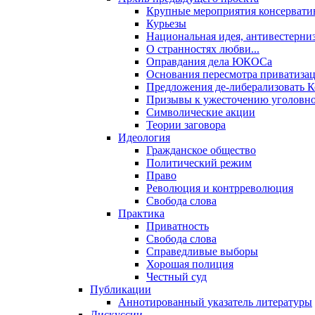
Крупные мероприятия консервати
Курьезы
Национальная идея, антивестерни
О странностях любви...
Оправдания дела ЮКОСа
Основания пересмотра приватиза
Предложения де-либерализовать 
Призывы к ужесточению уголовног
Символические акции
Теории заговора
Идеология
Гражданское общество
Политический режим
Право
Революция и контрреволюция
Свобода слова
Практика
Приватность
Свобода слова
Справедливые выборы
Хорошая полиция
Честный суд
Публикации
Аннотированный указатель литературы
Дискуссии