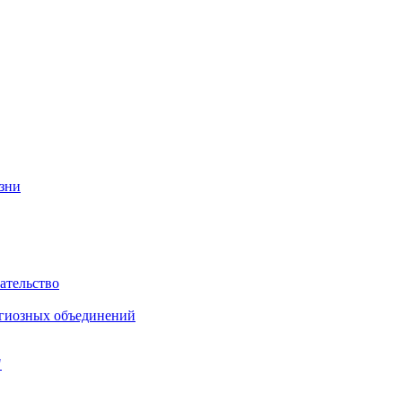
изни
ательство
игиозных объединений
"