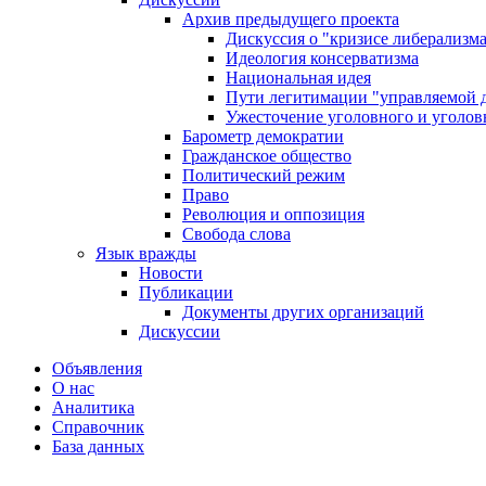
Архив предыдущего проекта
Дискуссия о "кризисе либерализм
Идеология консерватизма
Национальная идея
Пути легитимации "управляемой 
Ужесточение уголовного и уголов
Барометр демократии
Гражданское общество
Политический режим
Право
Революция и оппозиция
Свобода слова
Язык вражды
Новости
Публикации
Документы других организаций
Дискуссии
Объявления
О нас
Аналитика
Справочник
База данных