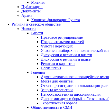
Мнения
Публикации
Документы
Архив
Хроники фильтрации Рунета
Религия в светском обществе
Новости
Власти
Правовое регулирование
Покровительство властей
Чувства верующих
Участие в выборах и в политической ж
Дискуссии о религии и власти
Дискуссии о религии и праве
Религии и карантин
Соглашения
Гонения
Административное и полицейское вмеш
Места для молитвы
Отказ в регистрации и ликвидация рел
Защита от гонений
Негосударственная дискриминация
Дискриминация и борьба с "сектантами
Теоретическая борьба
Общественность и СМИ