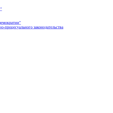
а"
демократии"
но-процесуального законодательства