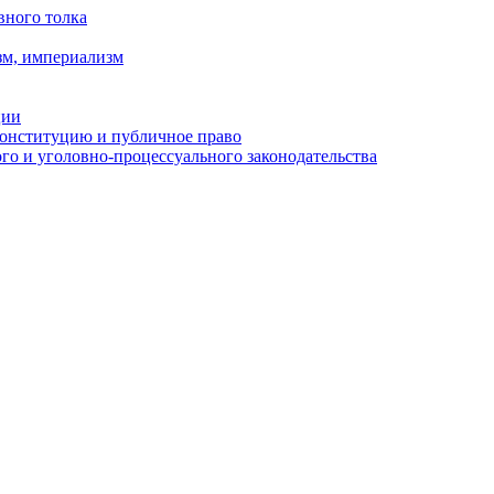
вного толка
зм, империализм
ции
Конституцию и публичное право
о и уголовно-процессуального законодательства