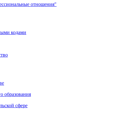
фессиональные отношения"
мыми кодами
ство
ве
го образования
льской сфере