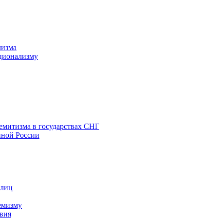
лизма
ционализму
емитизма в государствах СНГ
нной России
 лиц
емизму
вия