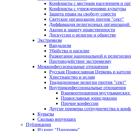
Конфликты с местным населением и ор
Конфликты с учреждениями культуры
Защита права на свободу совести
Светские организации против "сект"
Диффамация религиозных организаций
Акции в защиту нравственности
Дискуссии о религии и обществе
Экстремизм
Вандализм
Убийства и насилие
Разжигание национальной и религиозно
Противодействие экстремизму
Межконфессиональные отношения
Русская Православная Церковь и католи
Христианство и ислам
Традиционные религии против "сект"
Внутриконфессиональные отношения
Взаимоотношения мусульманских 
Православные юрисдикции
Прочие конфессии
Другие примеры сотрудничества и конф
Курьезы
Сколько верующих
Публикации
Из книг "Панорамы"