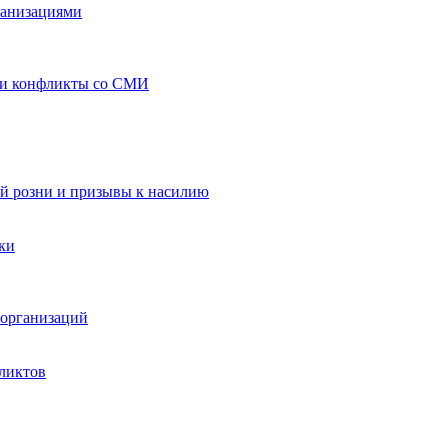
ганизациями
 и конфликты со СМИ
й розни и призывы к насилию
ки
организаций
ликтов