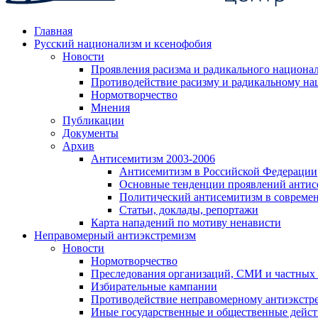
Главная
Русский национализм и ксенофобия
Новости
Проявления расизма и радикального национа
Противодействие расизму и радикальному на
Нормотворчество
Мнения
Публикации
Документы
Архив
Антисемитизм 2003-2006
Антисемитизм в Российской Федерации
Основные тенденции проявлений антис
Политический антисемитизм в совреме
Статьи, доклады, репортажи
Карта нападений по мотиву ненависти
Неправомерный антиэкстремизм
Новости
Нормотворчество
Преследования организаций, СМИ и частных
Избирательные кампании
Противодействие неправомерному антиэкстр
Иные государственные и общественные дейст