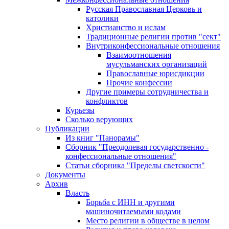
Русская Православная Церковь и
католики
Христианство и ислам
Традиционные религии против "сект"
Внутриконфессиональные отношения
Взаимоотношения
мусульманских организаций
Православные юрисдикции
Прочие конфессии
Другие примеры сотрудничества и
конфликтов
Курьезы
Сколько верующих
Публикации
Из книг "Панорамы"
Сборник "Преодолевая государственно -
конфессиональные отношения"
Статьи сборника "Пределы светскости"
Документы
Архив
Власть
Борьба с ИНН и другими
машиночитаемыми кодами
Место религии в обществе в целом