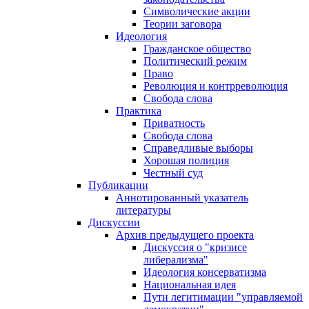
Символические акции
Теории заговора
Идеология
Гражданское общество
Политический режим
Право
Революция и контрреволюция
Свобода слова
Практика
Приватность
Свобода слова
Справедливые выборы
Хорошая полиция
Честный суд
Публикации
Аннотированный указатель
литературы
Дискуссии
Архив предыдущего проекта
Дискуссия о "кризисе
либерализма"
Идеология консерватизма
Национальная идея
Пути легитимации "управляемой