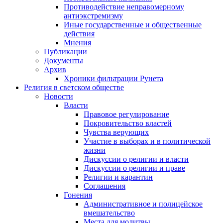
Противодействие неправомерному
антиэкстремизму
Иные государственные и общественные
действия
Мнения
Публикации
Документы
Архив
Хроники фильтрации Рунета
Религия в светском обществе
Новости
Власти
Правовое регулирование
Покровительство властей
Чувства верующих
Участие в выборах и в политической
жизни
Дискуссии о религии и власти
Дискуссии о религии и праве
Религии и карантин
Соглашения
Гонения
Административное и полицейское
вмешательство
Места для молитвы