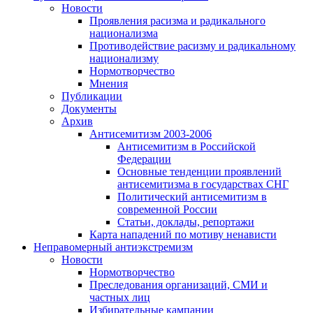
Новости
Проявления расизма и радикального
национализма
Противодействие расизму и радикальному
национализму
Нормотворчество
Мнения
Публикации
Документы
Архив
Антисемитизм 2003-2006
Антисемитизм в Российской
Федерации
Основные тенденции проявлений
антисемитизма в государствах СНГ
Политический антисемитизм в
современной России
Статьи, доклады, репортажи
Карта нападений по мотиву ненависти
Неправомерный антиэкстремизм
Новости
Нормотворчество
Преследования организаций, СМИ и
частных лиц
Избирательные кампании