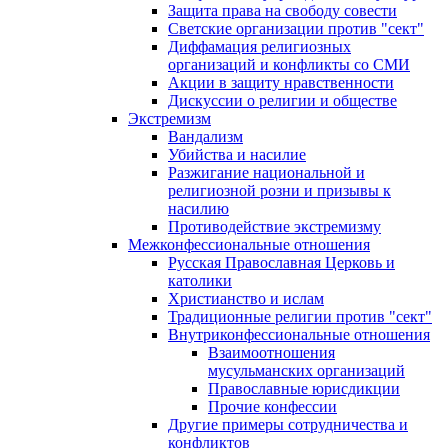
Защита права на свободу совести
Светские организации против "сект"
Диффамация религиозных
организаций и конфликты со СМИ
Акции в защиту нравственности
Дискуссии о религии и обществе
Экстремизм
Вандализм
Убийства и насилие
Разжигание национальной и
религиозной розни и призывы к
насилию
Противодействие экстремизму
Межконфессиональные отношения
Русская Православная Церковь и
католики
Христианство и ислам
Традиционные религии против "сект"
Внутриконфессиональные отношения
Взаимоотношения
мусульманских организаций
Православные юрисдикции
Прочие конфессии
Другие примеры сотрудничества и
конфликтов