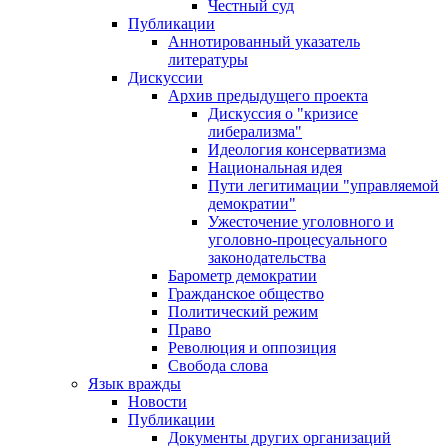
Честный суд
Публикации
Аннотированный указатель
литературы
Дискуссии
Архив предыдущего проекта
Дискуссия о "кризисе
либерализма"
Идеология консерватизма
Национальная идея
Пути легитимации "управляемой
демократии"
Ужесточение уголовного и
уголовно-процесуального
законодательства
Барометр демократии
Гражданское общество
Политический режим
Право
Революция и оппозиция
Свобода слова
Язык вражды
Новости
Публикации
Документы других организаций