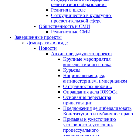
религиозного образования
Религия в школе
Сотрудничество в культурно-
просветительской сфере
Общественность и СМИ
Религиозные СМИ
Завершенные проекты
Демократия в осаде
Новости
Архив предыдущего проекта
Крупные мероприятия
консервативного толка
Курьезы
Национальная идея,
антивестернизм, империализм
О странностях любви...
Оправдания дела ЮКОСа
Основания пересмотра
приватизации
Предложения де-либерализовать
Конституцию и публичное право
Призывы к ужесточению
уголовного и уголовно-
процессуального
законодательства