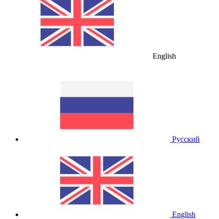
English
Русский
English