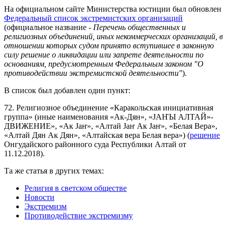
На официальном сайте Министерства юстиции был обновлен
Федеральный список экстремистских организаций
(официальное название -
Перечень общественных и
религиозных объединений, иных некоммерческих организаций, в
отношении которых судом принято вступившее в законную
силу решение о ликвидации или запрете деятельности по
основаниям, предусмотренным Федеральным законом "О
противодействии экстремистской деятельности"
).
В список был добавлен один пункт:
72. Религиозное объединение «Каракольская инициативная
группа» (иные наименования «Ак-Дян», «JAҤЫ АЛТАЙ»-
ДВИЖЕНИЕ», «Ак Jаҥ», «Алтай Jаҥ Ак Jаҥ», «Белая Вера»,
«Алтай Дян Ак Дян», «Алтайская вера Белая вера») (
решение
Онгудайского районного суда Республики Алтай от
11.12.2018).
Та же статья в других темах:
Религия в светском обществе
Новости
Экстремизм
Противодействие экстремизму