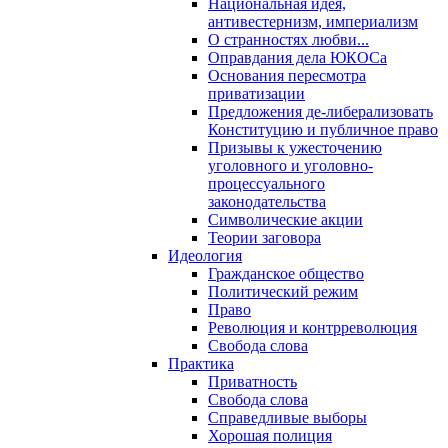
Национальная идея,
антивестернизм, империализм
О странностях любви...
Оправдания дела ЮКОСа
Основания пересмотра
приватизации
Предложения де-либерализовать
Конституцию и публичное право
Призывы к ужесточению
уголовного и уголовно-
процессуального
законодательства
Символические акции
Теории заговора
Идеология
Гражданское общество
Политический режим
Право
Революция и контрреволюция
Свобода слова
Практика
Приватность
Свобода слова
Справедливые выборы
Хорошая полиция