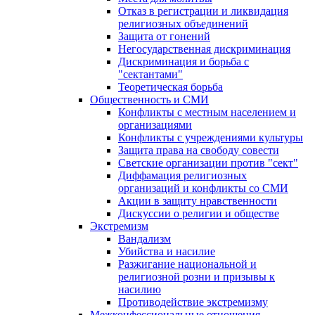
Отказ в регистрации и ликвидация
религиозных объединений
Защита от гонений
Негосударственная дискриминация
Дискриминация и борьба с
"сектантами"
Теоретическая борьба
Общественность и СМИ
Конфликты с местным населением и
организациями
Конфликты с учреждениями культуры
Защита права на свободу совести
Светские организации против "сект"
Диффамация религиозных
организаций и конфликты со СМИ
Акции в защиту нравственности
Дискуссии о религии и обществе
Экстремизм
Вандализм
Убийства и насилие
Разжигание национальной и
религиозной розни и призывы к
насилию
Противодействие экстремизму
Межконфессиональные отношения