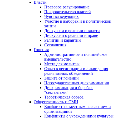
Власти
Правовое регулирование
Покровительство властей
Чувства верующих
Участие в выборах и в политической
жизни
Дискуссии о религии и власти
Дискуссии о религии и праве
Религии и карантин
Соглашения
Гонения
Административное и полицейское
вмешательство
Места для молитвы
Отказ в регистрации и ликвидация
религиозных объединений
Защита от гонений
Негосударственная дискриминация
Дискриминация и борьба с
"сектантами"
Теоретическая борьба
Общественность и СМИ
Конфликты с местным населением и
организациями
Конфликты с учреждениями культуры