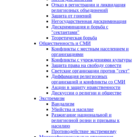
Отказ в регистрации и ликвидация
религиозных объединений
Защита от гонений
Негосударственная дискриминация
Дискриминация и борьба с
"сектантами"
Теоретическая борьба
Общественность и СМИ
Конфликты с местным населением и
организациями
Конфликты с учреждениями культуры
Защита права на свободу совести
Светские организации против "сект"
Диффамация религиозных
организаций и конфликты со СМИ
Акции в защиту нравственности
Дискуссии о религии и обществе
Экстремизм
Вандализм
Убийства и насилие
Разжигание национальной и
религиозной розни и призывы к
насилию
Противодействие экстремизму
Межконфессиональные отношения