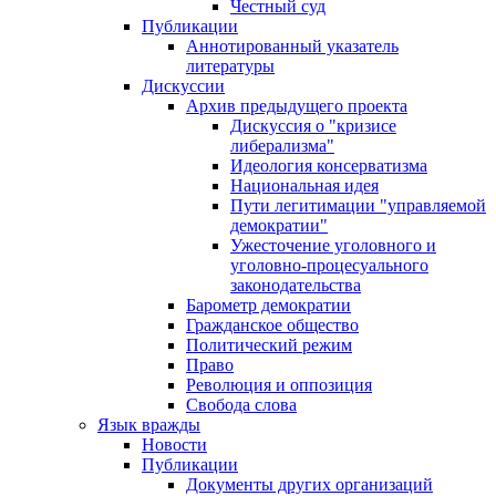
Честный суд
Публикации
Аннотированный указатель
литературы
Дискуссии
Архив предыдущего проекта
Дискуссия о "кризисе
либерализма"
Идеология консерватизма
Национальная идея
Пути легитимации "управляемой
демократии"
Ужесточение уголовного и
уголовно-процесуального
законодательства
Барометр демократии
Гражданское общество
Политический режим
Право
Революция и оппозиция
Свобода слова
Язык вражды
Новости
Публикации
Документы других организаций