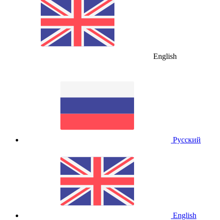
English
Русский
English