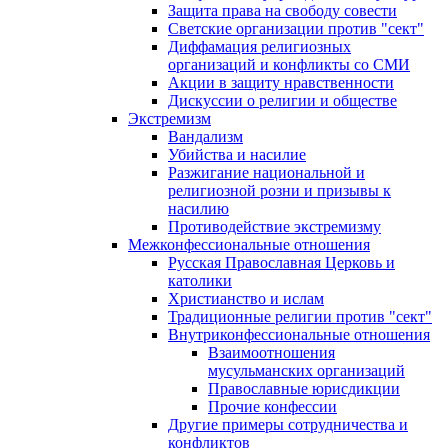
Защита права на свободу совести
Светские организации против "сект"
Диффамация религиозных
организаций и конфликты со СМИ
Акции в защиту нравственности
Дискуссии о религии и обществе
Экстремизм
Вандализм
Убийства и насилие
Разжигание национальной и
религиозной розни и призывы к
насилию
Противодействие экстремизму
Межконфессиональные отношения
Русская Православная Церковь и
католики
Христианство и ислам
Традиционные религии против "сект"
Внутриконфессиональные отношения
Взаимоотношения
мусульманских организаций
Православные юрисдикции
Прочие конфессии
Другие примеры сотрудничества и
конфликтов