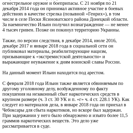
огнестрельное оружие и боеприпасы. С 21 ноября по 21
декабря 2014 года он принимал активное участие в боевых
действиях в качестве стрелка (позывной «Генрих»), в том
числе в селе Пески Ясиноватского района Донецкой области.
За наемничество Ильин получил вознаграждение — не менее
4 тысяч гривен. Позже он покинул территорию Украины.
Также, по версии следствия, в декабре 2014, июле 2016,
декабре 2017 и январе 2018 года в социальной сети он
публиковал материалы, реабилитирующие нацизм,
призывающие к «экстремистской деятельности» и
выражающие неуважение к дням воинской славы России.
На данный момент Ильин находится под арестом.
С февраля 2018 года Ильин также является обвиняемым по
другому уголовному делу, возбужденному по факту
покушения на незаконный сбыт наркотических средств в
крупном размере (ч. 3 ст. 30 УК и п. «г» ч. 4 ст. 228.1 УК). Как
следует из материалов дела, в январе 2018 года он приехал в
Чебоксары для сбыта наркотиков, но вскоре был задержан.
При задержании у него было обнаружено и изъято более 11,5
граммов наркотических веществ. Это дело уже
рассматривается в суде.