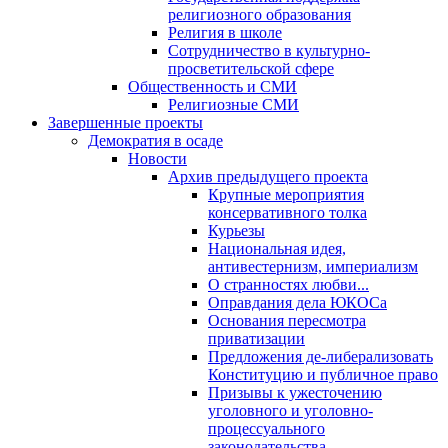
религиозного образования
Религия в школе
Сотрудничество в культурно-
просветительской сфере
Общественность и СМИ
Религиозные СМИ
Завершенные проекты
Демократия в осаде
Новости
Архив предыдущего проекта
Крупные мероприятия
консервативного толка
Курьезы
Национальная идея,
антивестернизм, империализм
О странностях любви...
Оправдания дела ЮКОСа
Основания пересмотра
приватизации
Предложения де-либерализовать
Конституцию и публичное право
Призывы к ужесточению
уголовного и уголовно-
процессуального
законодательства