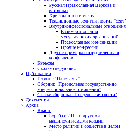
Русская Православная Церковь и
католики
Христианство и ислам
Традиционные религии против "сект"
Внутриконфессиональные отношения
Взаимоотношения
мусульманских организаций
Православные юрисдикции
Прочие конфессии
Другие примеры сотрудничества и
конфликтов
Курьезы
Сколько верующих
Публикации
Из книг "Панорамы"
Сборник "Преодолевая государственно -
конфессиональные отношения"
Статьи сборника "Пределы светскости"
Документы
Архив
Власть
Борьба с ИНН и другими
машиночитаемыми кодами
Место религии в обществе в целом