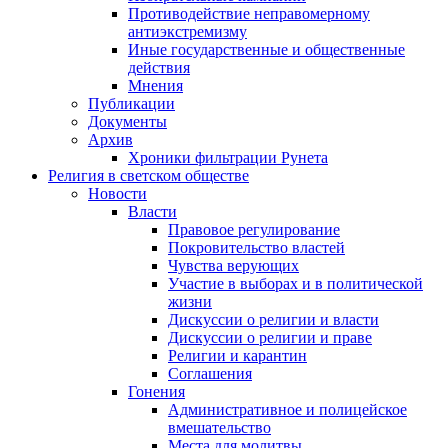
Противодействие неправомерному
антиэкстремизму
Иные государственные и общественные
действия
Мнения
Публикации
Документы
Архив
Хроники фильтрации Рунета
Религия в светском обществе
Новости
Власти
Правовое регулирование
Покровительство властей
Чувства верующих
Участие в выборах и в политической
жизни
Дискуссии о религии и власти
Дискуссии о религии и праве
Религии и карантин
Соглашения
Гонения
Административное и полицейское
вмешательство
Места для молитвы