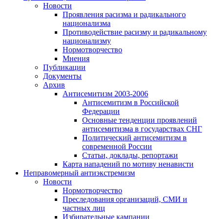
Новости
Проявления расизма и радикального
национализма
Противодействие расизму и радикальному
национализму
Нормотворчество
Мнения
Публикации
Документы
Архив
Антисемитизм 2003-2006
Антисемитизм в Российской
Федерации
Основные тенденции проявлений
антисемитизма в государствах СНГ
Политический антисемитизм в
современной России
Статьи, доклады, репортажи
Карта нападений по мотиву ненависти
Неправомерный антиэкстремизм
Новости
Нормотворчество
Преследования организаций, СМИ и
частных лиц
Избирательные кампании