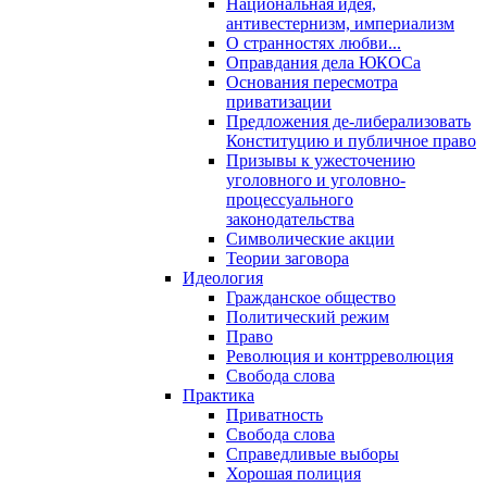
Национальная идея,
антивестернизм, империализм
О странностях любви...
Оправдания дела ЮКОСа
Основания пересмотра
приватизации
Предложения де-либерализовать
Конституцию и публичное право
Призывы к ужесточению
уголовного и уголовно-
процессуального
законодательства
Символические акции
Теории заговора
Идеология
Гражданское общество
Политический режим
Право
Революция и контрреволюция
Свобода слова
Практика
Приватность
Свобода слова
Справедливые выборы
Хорошая полиция