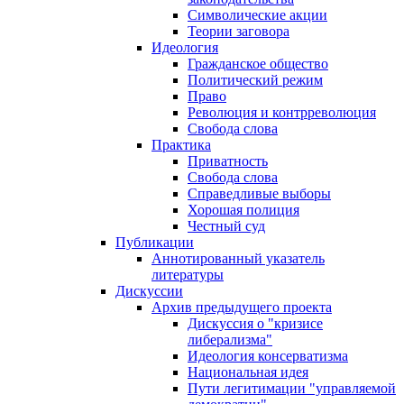
Символические акции
Теории заговора
Идеология
Гражданское общество
Политический режим
Право
Революция и контрреволюция
Свобода слова
Практика
Приватность
Свобода слова
Справедливые выборы
Хорошая полиция
Честный суд
Публикации
Аннотированный указатель
литературы
Дискуссии
Архив предыдущего проекта
Дискуссия о "кризисе
либерализма"
Идеология консерватизма
Национальная идея
Пути легитимации "управляемой