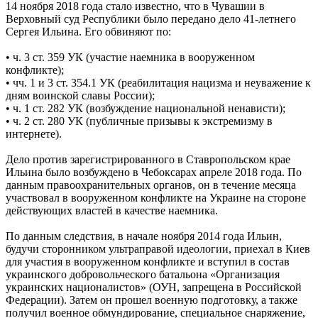
14 ноября 2018 года стало известно, что в Чувашии в
Верховный суд Республики было передано дело 41-летнего
Сергея Ильина. Его обвиняют по:
• ч. 3 ст. 359 УК (участие наемника в вооруженном
конфликте);
• чч. 1 и 3 ст. 354.1 УК (реабилитация нацизма и неуважение к
дням воинской славы России);
• ч. 1 ст. 282 УК (возбуждение национальной ненависти);
• ч. 2 ст. 280 УК (публичные призывы к экстремизму в
интернете).
Дело против зарегистрированного в Ставропольском крае
Ильина было возбуждено в Чебоксарах апреле 2018 года. По
данным правоохранительных органов, он в течение месяца
участвовал в вооруженном конфликте на Украине на стороне
действующих властей в качестве наемника.
По данным следствия, в начале ноября 2014 года Ильин,
будучи сторонником ультраправой идеологии, приехал в Киев
для участия в вооруженном конфликте и вступил в состав
украинского добровольческого батальона «Организация
украинских националистов» (ОУН, запрещена в Российской
Федерации). Затем он прошел военную подготовку, а также
получил военное обмундирование, специальное снаряжение,