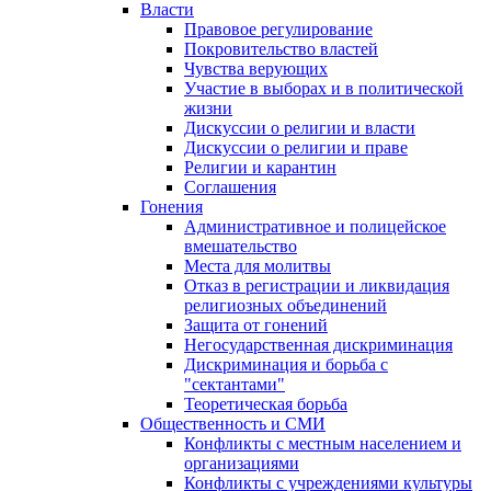
Власти
Правовое регулирование
Покровительство властей
Чувства верующих
Участие в выборах и в политической
жизни
Дискуссии о религии и власти
Дискуссии о религии и праве
Религии и карантин
Соглашения
Гонения
Административное и полицейское
вмешательство
Места для молитвы
Отказ в регистрации и ликвидация
религиозных объединений
Защита от гонений
Негосударственная дискриминация
Дискриминация и борьба с
"сектантами"
Теоретическая борьба
Общественность и СМИ
Конфликты с местным населением и
организациями
Конфликты с учреждениями культуры