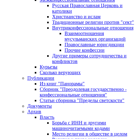
Русская Православная Церковь и
католики
Христианство и ислам
Традиционные религии против "сект"
Внутриконфессиональные отношения
Взаимоотношения
мусульманских организаций
Православные юрисдикции
Прочие конфессии
Другие примеры сотрудничества и
конфликтов
Курьезы
Сколько верующих
Публикации
Из книг "Панорамы"
Сборник "Преодолевая государственно -
конфессиональные отношения"
Статьи сборника "Пределы светскости"
Документы
Архив
Власть
Борьба с ИНН и другими
машиночитаемыми кодами
Место религии в обществе в целом