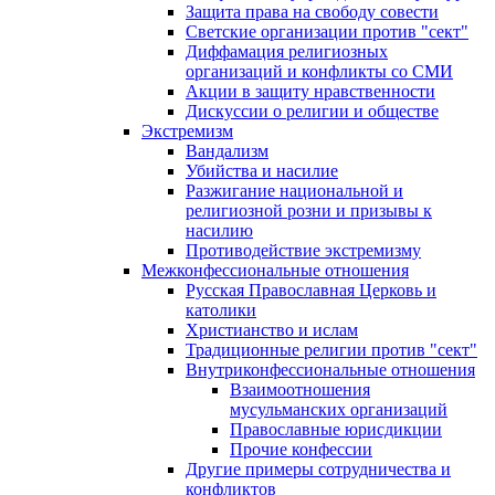
Защита права на свободу совести
Светские организации против "сект"
Диффамация религиозных
организаций и конфликты со СМИ
Акции в защиту нравственности
Дискуссии о религии и обществе
Экстремизм
Вандализм
Убийства и насилие
Разжигание национальной и
религиозной розни и призывы к
насилию
Противодействие экстремизму
Межконфессиональные отношения
Русская Православная Церковь и
католики
Христианство и ислам
Традиционные религии против "сект"
Внутриконфессиональные отношения
Взаимоотношения
мусульманских организаций
Православные юрисдикции
Прочие конфессии
Другие примеры сотрудничества и
конфликтов