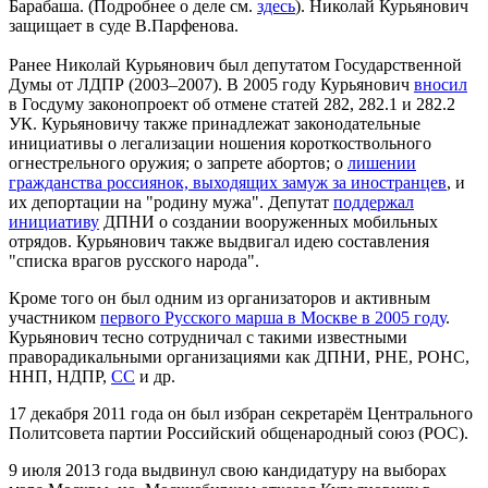
Барабаша. (Подробнее о деле см.
здесь
). Николай Курьянович
защищает в суде В.Парфенова.
Ранее Николай Курьянович был депутатом Государственной
Думы от ЛДПР (2003–2007). В 2005 году Курьянович
вносил
в Госдуму законопроект об отмене статей 282, 282.1 и 282.2
УК. Курьяновичу также принадлежат законодательные
инициативы о легализации ношения короткоствольного
огнестрельного оружия; о запрете абортов; о
лишении
гражданства россиянок, выходящих замуж за иностранцев
, и
их депортации на "родину мужа". Депутат
поддержал
инициативу
ДПНИ о создании вооруженных мобильных
отрядов. Курьянович также выдвигал идею составления
"списка врагов русского народа".
Кроме того он был одним из организаторов и активным
участником
первого Русского марша в Москве в 2005 году
.
Курьянович тесно сотрудничал с такими известными
праворадикальными организациями как ДПНИ, РНЕ, РОНС,
ННП, НДПР,
СС
и др.
17 декабря 2011 года он был избран секретарём Центрального
Политсовета партии Российский общенародный союз (РОС).
9 июля 2013 года выдвинул свою кандидатуру на выборах