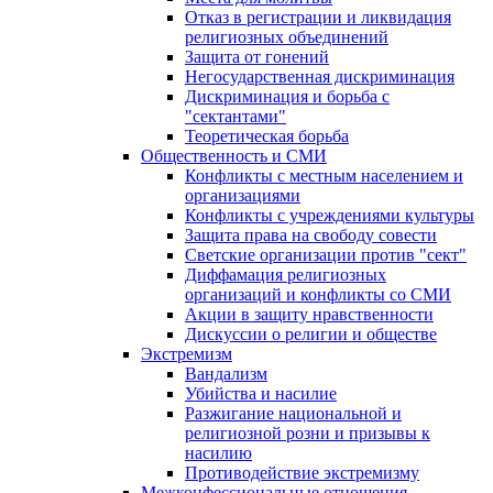
Отказ в регистрации и ликвидация
религиозных объединений
Защита от гонений
Негосударственная дискриминация
Дискриминация и борьба с
"сектантами"
Теоретическая борьба
Общественность и СМИ
Конфликты с местным населением и
организациями
Конфликты с учреждениями культуры
Защита права на свободу совести
Светские организации против "сект"
Диффамация религиозных
организаций и конфликты со СМИ
Акции в защиту нравственности
Дискуссии о религии и обществе
Экстремизм
Вандализм
Убийства и насилие
Разжигание национальной и
религиозной розни и призывы к
насилию
Противодействие экстремизму
Межконфессиональные отношения