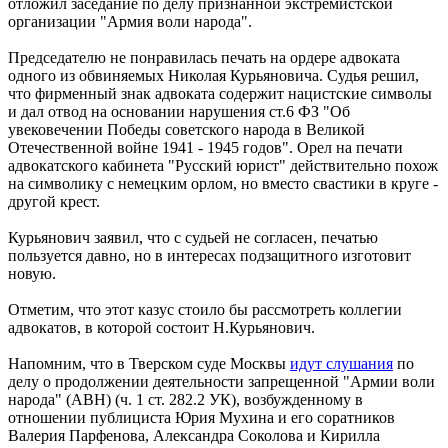
отложил заседание по делу признанной экстремистской
организации "Армия воли народа".
Председателю не понравилась печать на ордере адвоката
одного из обвиняемых Николая Курьяновича. Судья решил,
что фирменный знак адвоката содержит нацистские символы
и дал отвод на основании нарушения ст.6 ФЗ "Об
увековечении Победы советского народа в Великой
Отечественной войне 1941 - 1945 годов". Орел на печати
адвокатского кабинета "Русский юрист" действительно похож
на
символику с немецким орлом, но вместо свастики в круге -
другой крест.
Курьянович заявил, что с судьей не согласен, печатью
пользуется давно, но в интересах подзащитного изготовит
новую.
Отметим, что этот казус стоило бы рассмотреть коллегии
адвокатов, в которой состоит Н.Курьянович.
Напомним, что в Тверском суде Москвы
идут слушания
по
делу о продолжении деятельности запрещенной "Армии воли
народа" (АВН) (ч. 1 ст. 282.2 УК), возбужденному в
отношении публициста Юрия Мухина и его соратников
Валерия Парфенова, Александра Соколова и Кирилла