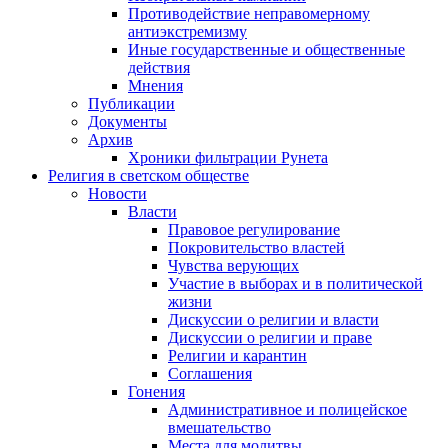
Противодействие неправомерному
антиэкстремизму
Иные государственные и общественные
действия
Мнения
Публикации
Документы
Архив
Хроники фильтрации Рунета
Религия в светском обществе
Новости
Власти
Правовое регулирование
Покровительство властей
Чувства верующих
Участие в выборах и в политической
жизни
Дискуссии о религии и власти
Дискуссии о религии и праве
Религии и карантин
Соглашения
Гонения
Административное и полицейское
вмешательство
Места для молитвы