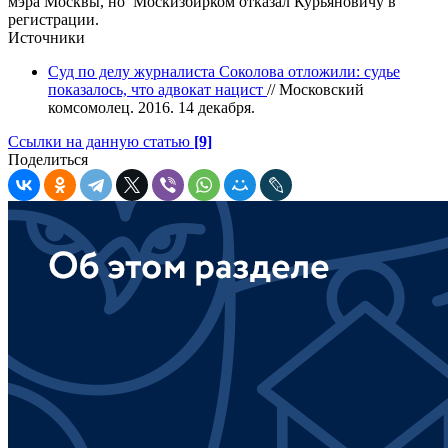
мэра Москвы, но Москизбирком отказал Курьяновичу в
регистрации.
Источники
Суд по делу журналиста Соколова отложили: судье
показалось, что адвокат нацист
// Московский
комсомолец. 2016. 14 декабря.
Ссылки на данную статью
[9]
Поделиться