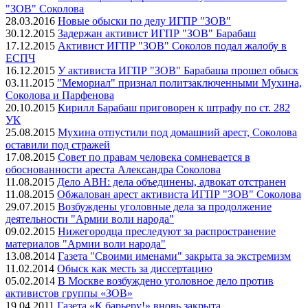
"ЗОВ" Соколова
28.03.2016
Новые обыски по делу ИГПР "ЗОВ"
30.12.2015
Задержан активист ИГПР "ЗОВ" Барабаш
17.12.2015
Активист ИГПР "ЗОВ" Соколов подал жалобу в
ЕСПЧ
16.12.2015
У активиста ИГПР "ЗОВ" Барабаша прошел обыск
03.11.2015
"Мемориал" признал политзаключенными Мухина,
Соколова и Парфенова
20.10.2015
Кирилл Барабаш приговорен к штрафу по ст. 282
УК
25.08.2015
Мухина отпустили под домашний арест, Соколова
оставили под стражей
17.08.2015
Совет по правам человека сомневается в
обоснованности ареста Александра Соколова
11.08.2015
Дело АВН: дела объединены, адвокат отстранен
11.08.2015
Обжалован арест активиста ИГПР "ЗОВ" Соколова
29.07.2015
Возбуждены уголовные дела за продолжение
деятельности "Армии воли народа"
09.02.2015
Нижегородца преследуют за распространение
материалов "Армии воли народа"
13.08.2014
Газета "Своими именами" закрыта за экстремизм
11.02.2014
Обыск как месть за диссертацию
05.02.2014
В Москве возбуждено уголовное дело против
активистов группы «ЗОВ»
19.04.2011
Газета «К барьеру!» вновь закрыта