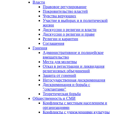
Власти
Правовое регулирование
Покровительство властей
Чувства верующих
Участие в выборах и в политической
жизни
Дискуссии о религии и власти
Дискуссии о религии и праве
Религии и карантин
Соглашения
Гонения
Административное и полицейское
вмешательство
Места для молитвы
Отказ в регистрации и ликвидация
религиозных объединений
Защита от гонений
Негосударственная дискриминация
Дискриминация и борьба с
"сектантами"
Теоретическая борьба
Общественность и СМИ
Конфликты с местным населением и
организациями
Конфликты с учреждениями культуры