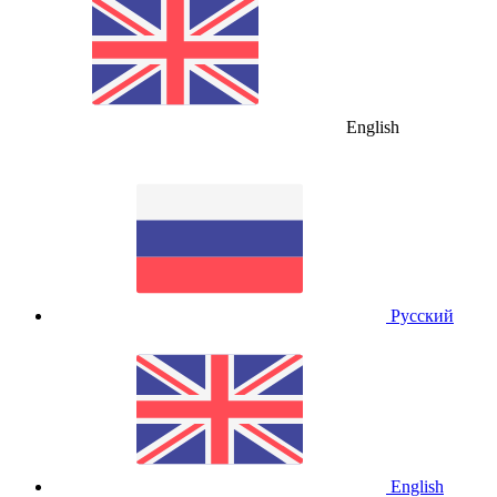
English
Русский
English