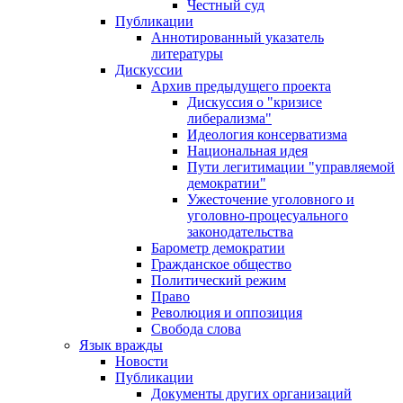
Честный суд
Публикации
Аннотированный указатель
литературы
Дискуссии
Архив предыдущего проекта
Дискуссия о "кризисе
либерализма"
Идеология консерватизма
Национальная идея
Пути легитимации "управляемой
демократии"
Ужесточение уголовного и
уголовно-процесуального
законодательства
Барометр демократии
Гражданское общество
Политический режим
Право
Революция и оппозиция
Свобода слова
Язык вражды
Новости
Публикации
Документы других организаций