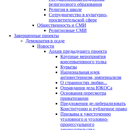
религиозного образования
Религия в школе
Сотрудничество в культурно-
просветительской сфере
Общественность и СМИ
Религиозные СМИ
Завершенные проекты
Демократия в осаде
Новости
Архив предыдущего проекта
Крупные мероприятия
консервативного толка
Курьезы
Национальная идея,
антивестернизм, империализм
О странностях любви...
Оправдания дела ЮКОСа
Основания пересмотра
приватизации
Предложения де-либерализовать
Конституцию и публичное право
Призывы к ужесточению
уголовного и уголовно-
процессуального
законодательства