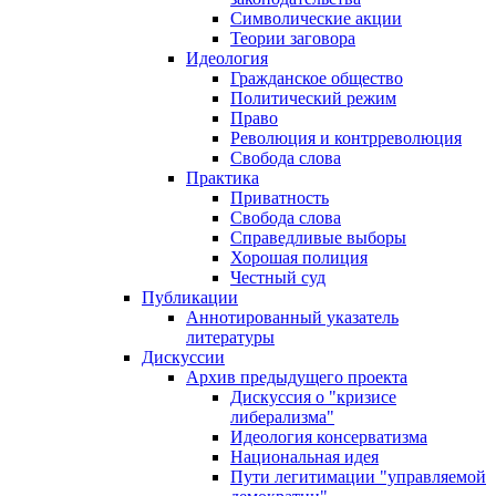
Символические акции
Теории заговора
Идеология
Гражданское общество
Политический режим
Право
Революция и контрреволюция
Свобода слова
Практика
Приватность
Свобода слова
Справедливые выборы
Хорошая полиция
Честный суд
Публикации
Аннотированный указатель
литературы
Дискуссии
Архив предыдущего проекта
Дискуссия о "кризисе
либерализма"
Идеология консерватизма
Национальная идея
Пути легитимации "управляемой