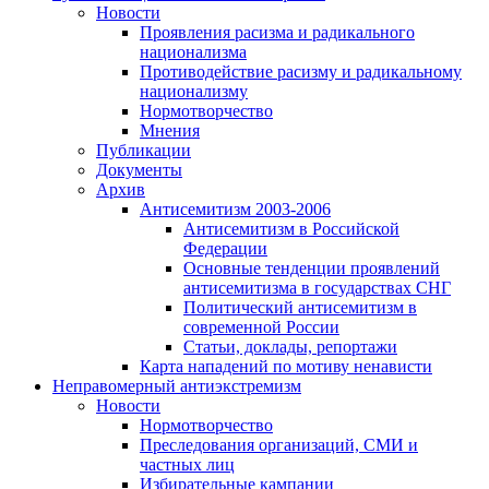
Новости
Проявления расизма и радикального
национализма
Противодействие расизму и радикальному
национализму
Нормотворчество
Мнения
Публикации
Документы
Архив
Антисемитизм 2003-2006
Антисемитизм в Российской
Федерации
Основные тенденции проявлений
антисемитизма в государствах СНГ
Политический антисемитизм в
современной России
Статьи, доклады, репортажи
Карта нападений по мотиву ненависти
Неправомерный антиэкстремизм
Новости
Нормотворчество
Преследования организаций, СМИ и
частных лиц
Избирательные кампании