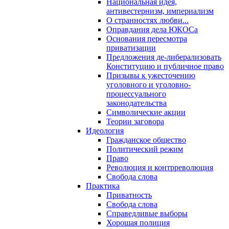
Национальная идея,
антивестернизм, империализм
О странностях любви...
Оправдания дела ЮКОСа
Основания пересмотра
приватизации
Предложения де-либерализовать
Конституцию и публичное право
Призывы к ужесточению
уголовного и уголовно-
процессуального
законодательства
Символические акции
Теории заговора
Идеология
Гражданское общество
Политический режим
Право
Революция и контрреволюция
Свобода слова
Практика
Приватность
Свобода слова
Справедливые выборы
Хорошая полиция